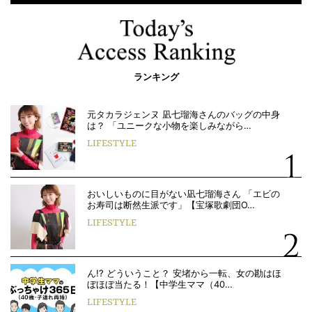
ランキング
元タカラジェンヌ 凪七瑠海さんのバッグの中身
は？ 「ユニークな小物を楽しみながら…
LIFESTYLE
おいしいものに目がない凪七瑠海さん 「エビの
お寿司は断然生派です」【宝塚歌劇団O…
LIFESTYLE
ん!? どういうこと？ 安堵から一転、女の勘はほ
ぼほぼ当たる！【中学生ママ（40…
LIFESTYLE