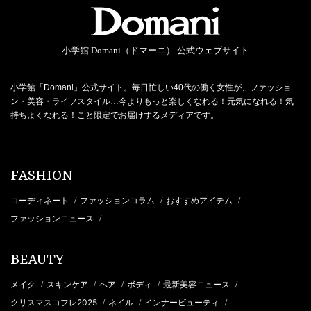
小学館 Domani（ドマーニ） 公式ウェブサイト
小学館「Domani」公式サイト。毎日忙しい40代の働く女性が、ファッショ
ン・美容・ライフスタイル…今よりもっと楽しくなれる！元気になれる！気
持ちよくなれる！こと限定でお届けするメディアです。
FASHION
コーディネート
ファッションコラム
おすすめアイテム
/
/
/
ファッションニュース
/
BEAUTY
メイク
スキンケア
ヘア
ボディ
最新美容ニュース
/
/
/
/
/
クリスマスコフレ2025
ネイル
インナービューティ
/
/
/