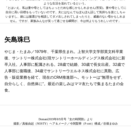
ような生活を送れているという。
「とはいえ、私は妻や母としてはちょっとだめな感じかもしれません(苦笑)。妻や母としてに
自分に高い目標をもっていないのです。夫にはなんでもぽんぽん話して気持ちを楽にしちゃ
いますし、娘には服選びを相談してダメ出しされてしまったりと、威厳のない母かもしれま
せん。ですが、家族みんなが笑って過ごせる瞬間が、今は何よりもうれしいのです」
矢島珠巳
やじま・たまみ／1979年、千葉県生まれ。上智大学文学部英文科卒業
後、サントリー株式会社(現サントリーホールディングス株式会社)に新
卒入社。人事部に配属される。28歳で結婚、30歳で長女出産。32歳で
人事部に復職後、34歳でサントリーウエルネス株式会社に異勤。広
告・販促業務を経て、現在のCRM推進部へ。モットーは“無理をせず、
自分らしく、自然体に”。最近の楽しみはママ友たちで集まるたまの会
食。
Domani2019年8/9月号『女の時間割』より
撮影／真板由起（NOSTY）ヘア＆メーク／今関梨華（P-cott）構成／谷畑まゆみ