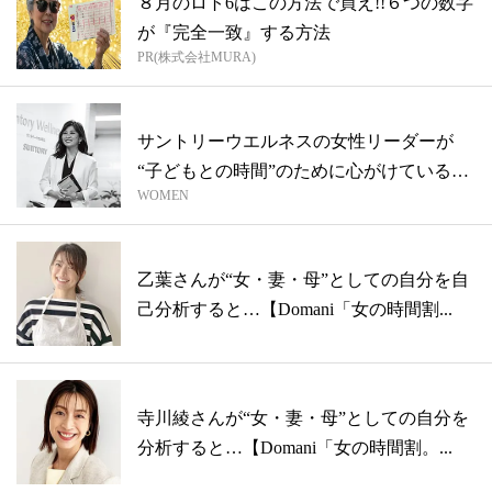
８月のロト6はこの方法で買え!!６つの数字
が『完全一致』する方法
PR(株式会社MURA)
サントリーウエルネスの女性リーダーが
“子どもとの時間”のために心がけているこ
WOMEN
と...
乙葉さんが“女・妻・母”としての自分を自
己分析すると…【Domani「女の時間割...
寺川綾さんが“女・妻・母”としての自分を
分析すると…【Domani「女の時間割。...