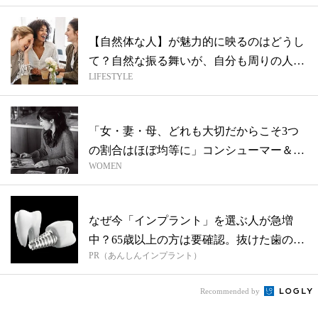
【自然体な人】が魅力的に映るのはどうし
て？自然な振る舞いが、自分も周りの人を
LIFESTYLE
も幸...
「女・妻・母、どれも大切だからこそ3つ
の割合はほぼ均等に」コンシューマー＆ビ
WOMEN
ジネ...
なぜ今「インプラント」を選ぶ人が急増
中？65歳以上の方は要確認。抜けた歯の放
PR（あんしんインプラント）
置は...
Recommended by