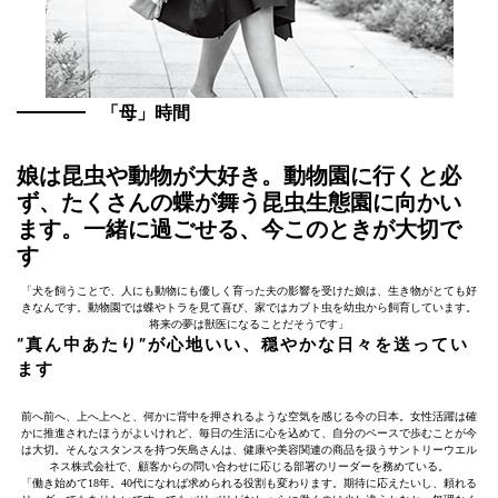
「母」時間
娘は昆虫や動物が大好き。動物園に行くと必
ず、たくさんの蝶が舞う昆虫生態園に向かい
ます。一緒に過ごせる、今このときが大切で
す
「犬を飼うことで、人にも動物にも優しく育った夫の影響を受けた娘は、生き物がとても好
きなんです。動物園では蝶やトラを見て喜び、家ではカブト虫を幼虫から飼育しています。
将来の夢は獣医になることだそうです」
“真ん中あたり”が心地いい、穏やかな日々を送ってい
ます
前へ前へ、上へ上へと、何かに背中を押されるような空気を感じる今の日本。女性活躍は確
かに推進されたほうがよいけれど、毎日の生活に心を込めて、自分のペースで歩むことが今
は大切。そんなスタンスを持つ矢島さんは、健康や美容関連の商品を扱うサントリーウエル
ネス株式会社で、顧客からの問い合わせに応じる部署のリーダーを務めている。
「働き始めて18年。40代になれば求められる役割も変わります。期待に応えたいし、頼れる