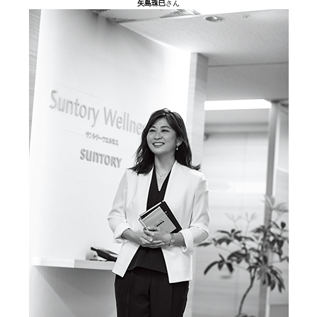
矢島珠巳
さん