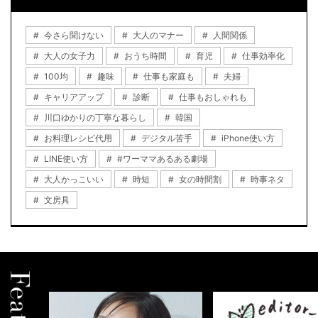
今さら聞けない
大人のマナー
人間関係
大人の女子力
おうち時間
育児
仕事効率化
100均
趣味
仕事も家庭も
夫婦
キャリアアップ
診断
仕事もおしゃれも
川口ゆかりの丁寧な暮らし
韓国
お料理レシピ代用
デジタル苦手
iPhone使い方
LINE使い方
#ワーママあるある劇場
大人かっこいい
時短
女の時間割
時事ネタ
文房具