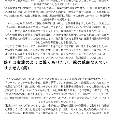
リーダーでもありたいです。でもバリバリがむしゃらに働くのは少し違うかなと。無理なく
自然体であることを大切にしています」
“頑張りすぎない”の向こう側にはわけがある。専業主婦の母を見て育ち、仕事と家庭の両立な
ど想像もしなかった学生時代。親しみやすさを感じて、食品メーカーに就職し、人事部に10
年。30歳で出産、32歳で復職後、34歳で現在の部門に異勤。その後3年にわたって、無我夢中
の怒涛の日々を経験する。
「メーカーならではのモノに関わる事業に携わりたいと異勤希望を出したのです。“入社した
人が5年、10年後も会社で幸せに活躍してくれたら正解”というレンジの長い採用の仕事か
ら、数字と速さが重要なマーケティングへ。最初は右も左もわかりませんでした」
広告や販促業務を展開する部署の会議は、とびかう用語も情報システムも初めてのものばか
り。後輩たちの仕事ぶりに焦りを感じる中、毎月発行される顧客向け健康情報誌の制作管理
をしながら新聞広告なども担当した。
「とにかく毎日がハードで、目の前のことをこなすだけで精一杯。楽しさもありましたが、
生活面での無理はあったかなと思います。仕事と育児のバランスがとれないときには、やっ
ぱりストレスがたまりました。イライラしたり、娘を泣かせてしまったこともありました。
仕事も子育てもどうにかしていいバランスをとりたいと、試行錯誤していました」
娘とは友達のように近くありたい。親の威厳なんてい
りません(笑)
そんな矢島さんが、自分らしいペースで頑張るスタンスを取り戻したのは30代後半ごろ。
「ワーキングマザーも十人十色。仕事も子育ても人と比較しない、自分流でいいんだと、そ
う思えたのです。娘に悲しい思いをさせすぎず、私も仕事を頑張れる。そんな重心のとり方
が家族にとってもいいバランスなのだと。今は仕事:4妻:2母:4という理想的な比率です。夫は
やや少なめで(笑)、娘がいちばん。フレックスで4時半に退社して、自宅でリモートワーク
を。娘は今9歳ですが、学校で困ったことがあったとき、ためこまずになんでも話してもらえ
るような存在でありたいのです」
理想のバランスに行きつくまでには、小学校のお受験を親族で一致団結して乗りきれた経験
も影響している。夫には得意そうな家事を少しずつ渡し、近くに住む義父母や義妹のサポー
トも得ながら、勉強は娘と二人三脚で頑張った。つらかったそのぶん、今はつかのま、凪の