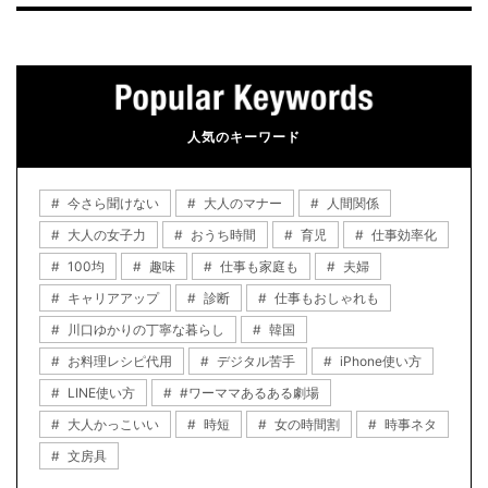
人気のキーワード
今さら聞けない
大人のマナー
人間関係
大人の女子力
おうち時間
育児
仕事効率化
100均
趣味
仕事も家庭も
夫婦
キャリアアップ
診断
仕事もおしゃれも
川口ゆかりの丁寧な暮らし
韓国
お料理レシピ代用
デジタル苦手
iPhone使い方
LINE使い方
#ワーママあるある劇場
大人かっこいい
時短
女の時間割
時事ネタ
文房具