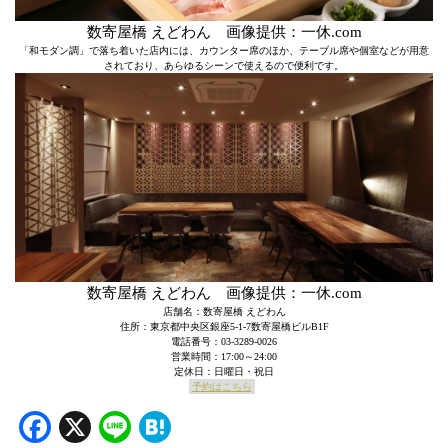
数寄屋橋 えどわん 画像提供：一休.com
「和モダン調」で落ち着いた店内には、カウンター席のほか、テーブル席や個室などが用意
されており、あらゆるシーンで使えるので便利です。
数寄屋橋 えどわん 画像提供：一休.com
店舗名：数寄屋橋 えどわん
住所：東京都中央区銀座5-1-7数寄屋橋ビルB1F
電話番号：03-3289-0026
営業時間：17:00～24:00
定休日：日曜日・祝日
予約はこちら
Facebook
X
Line
Hatena