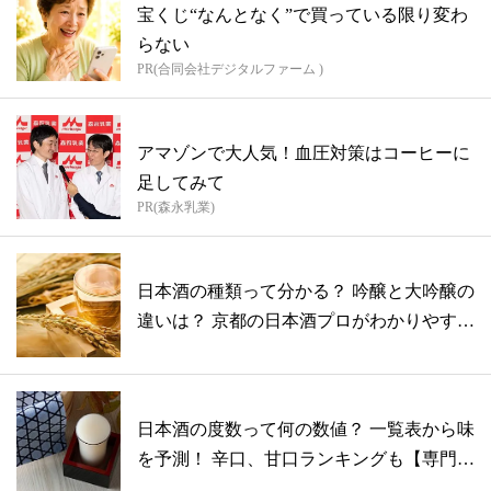
宝くじ“なんとなく”で買っている限り変わ
らない
PR(合同会社デジタルファーム )
アマゾンで大人気！血圧対策はコーヒーに
足してみて
PR(森永乳業)
日本酒の種類って分かる？ 吟醸と大吟醸の
違いは？ 京都の日本酒プロがわかりやす
く...
日本酒の度数って何の数値？ 一覧表から味
を予測！ 辛口、甘口ランキングも【専門
家...