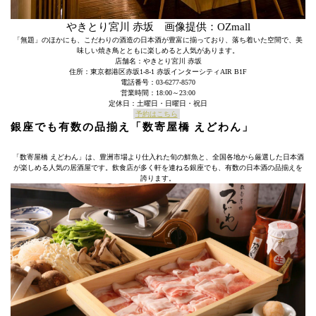
やきとり宮川 赤坂 画像提供：OZmall
「無題」のほかにも、こだわりの酒造の日本酒が豊富に揃っており、落ち着いた空間で、美
味しい焼き鳥とともに楽しめると人気があります。
店舗名：やきとり宮川 赤坂
住所：東京都港区赤坂1-8-1 赤坂インターシティAIR B1F
電話番号：03-6277-8570
営業時間：18:00～23:00
定休日：土曜日・日曜日・祝日
予約はこちら
銀座でも有数の品揃え「数寄屋橋 えどわん」
「数寄屋橋 えどわん」は、豊洲市場より仕入れた旬の鮮魚と、全国各地から厳選した日本酒
が楽しめる人気の居酒屋です。飲食店が多く軒を連ねる銀座でも、有数の日本酒の品揃えを
誇ります。