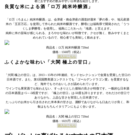
者におすすめの飲みやすい日本酒を紹介します。
良質な米による酒「ロ万 純米吟醸酒」
「ロ万（ろまん）純米吟醸酒」は、会津産・南会津産の酒造好適米「夢の香」や、地元産酒
米の「五百万石」を使用して作られた純米吟醸酒です。酵母には福島県で開発された「うつ
くしま夢酵母」を使用し、福島にこだわった「地酒」と言えます。
純粋に米の旨味が感じられる、まろやかな味わいが特徴です。クセが無く、飲みやすくまと
められているので、初心者でも美味しく飲めます。
商品名：ロ万 純米吟醸酒 720ml
価格：1560円（税込）
購入はこちら
ふくよかな味わい「大関 極上の甘口」
「大関 極上の甘口」は、2013～15年の3年連続、モンドセレクションで金賞を受賞した甘口の
日本酒です。また、第1回国際美酒コンテストでも「ゴールデンドラゴン賞」を受賞するな
ど、海外でもそのおいしさが認められています。
ワインでも果実酒でも味わえない、すっきりとした後味の良さが特徴です。一般的な日本酒
の日本酒度は+5～-5程度ですが、「極上の甘口」は-50度を誇りますます。それだけの甘口で
ありながら、上品な甘さを実現した日本酒です。
たっぷりのお米から引き出された米本来の甘さは、濃醇でありながらも口あたりが良く、和
食はもちろんイタリアンにもよく合います。
商品名：大関 極上の甘口 720ml
価格：1021円（税込）
購入はこちら