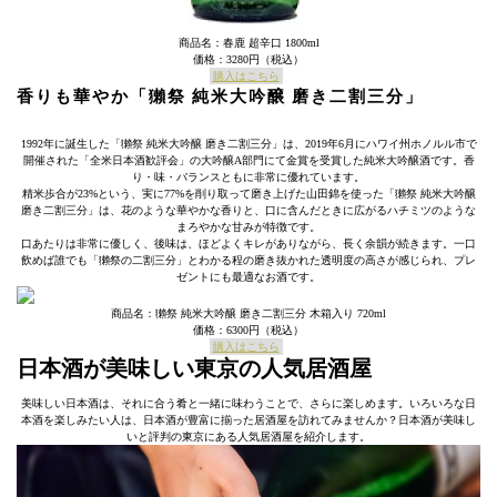
商品名：春鹿 超辛口 1800ml
価格：3280円（税込）
購入はこちら
香りも華やか「獺祭 純米大吟醸 磨き二割三分」
1992年に誕生した「獺祭 純米大吟醸 磨き二割三分」は、2019年6月にハワイ州ホノルル市で
開催された「全米日本酒歓評会」の大吟醸A部門にて金賞を受賞した純米大吟醸酒です。香
り・味・バランスともに非常に優れています。
精米歩合が23%という、実に77%を削り取って磨き上げた山田錦を使った「獺祭 純米大吟醸
磨き二割三分」は、花のような華やかな香りと、口に含んだときに広がるハチミツのような
まろやかな甘みが特徴です。
口あたりは非常に優しく、後味は、ほどよくキレがありながら、長く余韻が続きます。一口
飲めば誰でも「獺祭の二割三分」とわかる程の磨き抜かれた透明度の高さが感じられ、プレ
ゼントにも最適なお酒です。
商品名：獺祭 純米大吟醸 磨き二割三分 木箱入り 720ml
価格：6300円（税込）
購入はこちら
日本酒が美味しい東京の人気居酒屋
美味しい日本酒は、それに合う肴と一緒に味わうことで、さらに楽しめます。いろいろな日
本酒を楽しみたい人は、日本酒が豊富に揃った居酒屋を訪れてみませんか？日本酒が美味し
いと評判の東京にある人気居酒屋を紹介します。