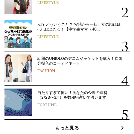
LIFESTYLE
ん!? どういうこと？ 安堵から一転、女の勘はほ
ぼほぼ当たる！【中学生ママ（40…
LIFESTYLE
話題のUNIQLOのデニムジャケットを購入！春気
分投入のコーディネート
FASHION
当たりすぎて怖い！あなたの今週の運勢
（2/23〜3/1）を数秘術占いで占います
FORTUNE
もっと見る