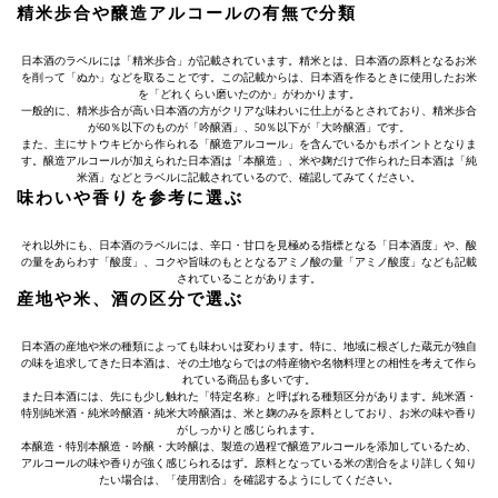
精米歩合や醸造アルコールの有無で分類
日本酒のラベルには「精米歩合」が記載されています。精米とは、日本酒の原料となるお米
を削って「ぬか」などを取ることです。この記載からは、日本酒を作るときに使用したお米
を「どれくらい磨いたのか」がわかります。
一般的に、精米歩合が高い日本酒の方がクリアな味わいに仕上がるとされており、精米歩合
が60％以下のものが「吟醸酒」、50％以下が「大吟醸酒」です。
また、主にサトウキビから作られる「醸造アルコール」を含んでいるかもポイントとなりま
す。醸造アルコールが加えられた日本酒は「本醸造」、米や麹だけで作られた日本酒は「純
米酒」などとラベルに記載されているので、確認してみてください。
味わいや香りを参考に選ぶ
それ以外にも、日本酒のラベルには、辛口・甘口を見極める指標となる「日本酒度」や、酸
の量をあらわす「酸度」、コクや旨味のもととなるアミノ酸の量「アミノ酸度」なども記載
されていることがあります。
産地や米、酒の区分で選ぶ
日本酒の産地や米の種類によっても味わいは変わります。特に、地域に根ざした蔵元が独自
の味を追求してきた日本酒は、その土地ならではの特産物や名物料理との相性を考えて作ら
れている商品も多いです。
また日本酒には、先にも少し触れた「特定名称」と呼ばれる種類区分があります。純米酒・
特別純米酒・純米吟醸酒・純米大吟醸酒は、米と麹のみを原料としており、お米の味や香り
がしっかりと感じられます。
本醸造・特別本醸造・吟醸・大吟醸は、製造の過程で醸造アルコールを添加しているため、
アルコールの味や香りが強く感じられるはず。原料となっている米の割合をより詳しく知り
たい場合は、「使用割合」を確認するようにしてください。