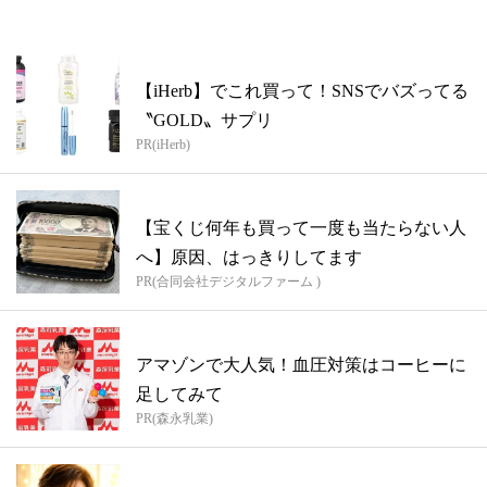
【iHerb】でこれ買って！SNSでバズってる
〝GOLD〟サプリ
PR(iHerb)
【宝くじ何年も買って一度も当たらない人
へ】原因、はっきりしてます
PR(合同会社デジタルファーム )
アマゾンで大人気！血圧対策はコーヒーに
足してみて
PR(森永乳業)