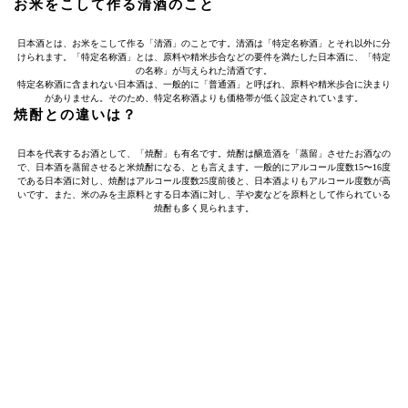
お米をこして作る清酒のこと
日本酒とは、お米をこして作る「清酒」のことです。清酒は「特定名称酒」とそれ以外に分
けられます。「特定名称酒」とは、原料や精米歩合などの要件を満たした日本酒に、「特定
の名称」が与えられた清酒です。
特定名称酒に含まれない日本酒は、一般的に「普通酒」と呼ばれ、原料や精米歩合に決まり
がありません。そのため、特定名称酒よりも価格帯が低く設定されています。
焼酎との違いは？
日本を代表するお酒として、「焼酎」も有名です。焼酎は醸造酒を「蒸留」させたお酒なの
で、日本酒を蒸留させると米焼酎になる、とも言えます。一般的にアルコール度数15〜16度
である日本酒に対し、焼酎はアルコール度数25度前後と、日本酒よりもアルコール度数が高
いです。また、米のみを主原料とする日本酒に対し、芋や麦などを原料として作られている
焼酎も多く見られます。