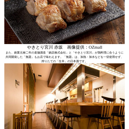
やきとり宮川 赤坂 画像提供：OZmall
また、創業元禄二年の老舗酒造「鍋店株式会社」と「やきとり宮川」が鶏料理に合うように
共同開発した「無題」もお店で味わえます。「無題」は、加熱・加水などを一切使用せず、
搾りたての「生辛」の日本酒です。