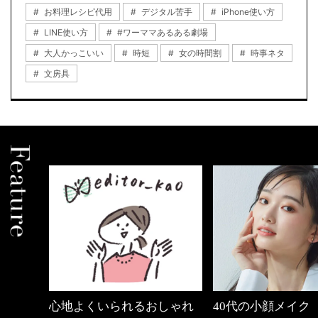
お料理レシピ代用
デジタル苦手
iPhone使い方
LINE使い方
#ワーママあるある劇場
大人かっこいい
時短
女の時間割
時事ネタ
文房具
しゃれ
40代の小顔メイク
【ワーママのきれ