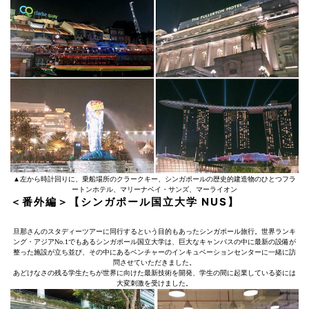
▲左から時計回りに、乗船場所のクラークキー、シンガポールの歴史的建造物のひとつフラ
ートンホテル、マリーナベイ・サンズ、マーライオン
＜番外編＞【シンガポール国立大学 NUS】
旦那さんのスタディーツアーに同行するという目的もあったシンガポール旅行。世界ランキ
ング・アジアNo.1でもあるシンガポール国立大学は、巨大なキャンパスの中に最新の設備が
整った施設が立ち並び、その中にあるベンチャーのインキュベーションセンターに一緒に訪
問させていただきました。
あどけなさの残る学生たちが世界に向けた最新技術を開発、学生の間に起業している姿には
大変刺激を受けました。