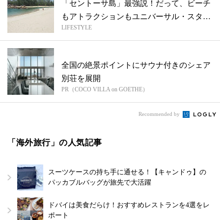
「セントーサ島」最強説！だって、ビーチ
もアトラクションもユニバーサル・スタジ
LIFESTYLE
オも...
全国の絶景ポイントにサウナ付きのシェア
別荘を展開
PR（COCO VILLA on GOETHE）
Recommended by
「海外旅行」の人気記事
スーツケースの持ち手に通せる！【キャンドゥ】の
パッカブルバッグが旅先で大活躍
ドバイは美食だらけ！おすすめレストランを4選をレ
ポート