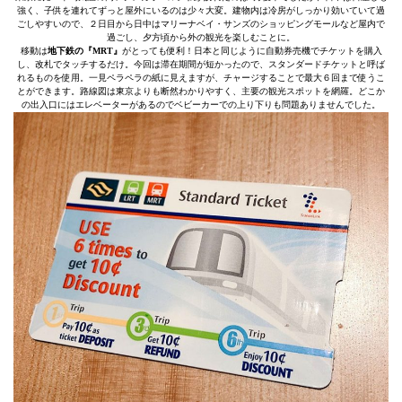
強く、子供を連れてずっと屋外にいるのは少々大変。建物内は冷房がしっかり効いていて過
ごしやすいので、２日目から日中はマリーナベイ・サンズのショッピングモールなど屋内で
過ごし、夕方頃から外の観光を楽しむことに。
移動は
地下鉄の『MRT』
がとっても便利！日本と同じように自動券売機でチケットを購入
し、改札でタッチするだけ。今回は滞在期間が短かったので、スタンダードチケットと呼ば
れるものを使用。一見ペラペラの紙に見えますが、チャージすることで最大６回まで使うこ
とができます。路線図は東京よりも断然わかりやすく、主要の観光スポットを網羅。どこか
の出入口にはエレベーターがあるのでベビーカーでの上り下りも問題ありませんでした。