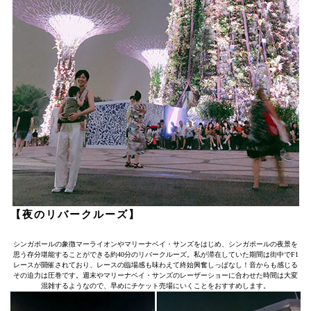
【夜のリバークルーズ】
シンガポールの象徴マーライオンやマリーナベイ・サンズをはじめ、シンガポールの夜景を
思う存分堪能することができる約40分のリバークルーズ。私が滞在していた期間は街中でF1
レースが開催されており、レースの臨場感も味わえて終始興奮しっぱなし！音からも感じる
その迫力は圧巻です。週末やマリーナベイ・サンズのレーザーショーに合わせた時間は大変
混雑するようなので、早めにチケット売場にいくことをおすすめします。