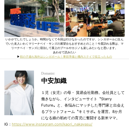
いかがでしたでしょうか。時間がなくて今回は行けなかったのですが、シンガポールに住ん
でいた友人いわくマリーナベイ・サンズの展望台もおすすめとのこと！今度訪れる際は、マ
リーナベイ・サンズに宿泊して屋上のプールやカジノも楽しみたいなと思います。
あわせて読みたい
▶︎
初の子連れ海外はシンガポール！事前準備と機内ステイで役立ったもの
Domanist
中安加織
１児（女児）の母・ 貿易会社勤務。会社員として
働きながら、インタビューサイト〝Starry
Future〟と、各悩みにマッチした専門家と出会え
るプラットフォーム〝キミサポ〟を運営。8か月
になる娘の初めての育児に奮闘する新米ママ。
IG：
https://www.instagram.com/kaori_nakayasu/