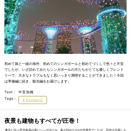
初めて娘と一緒の海外、初めてのシンガポールと初めてづくしで色々と不安
でしたが、いざ訪れてみたらシンガポールの方たちがとても優しくフレンド
リーで、大きなトラブルもなく思いっきり満喫することができました！今回
は準備編に続き、観光編をお届けします。
Text：
中安加織
Tags：
Domanist
夜景も建物もすべてが圧巻！
東京に比べ平均気温の高いシンガポール。私が訪れたのは9月後半でしたが、日中は日差しも