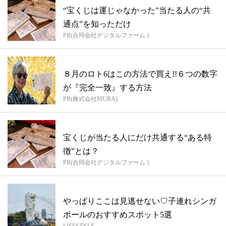
“宝くじは運じゃなかった”当たる人の“共
通点”を知っただけ
PR(合同会社デジタルファーム )
８月のロト6はこの方法で買え!!６つの数字
が『完全一致』する方法
PR(株式会社MURA)
宝くじが当たる人にだけ共通する“ある特
徴”とは？
PR(合同会社デジタルファーム )
やっぱりここは見逃せない♡子連れシンガ
ポールのおすすめスポット5選