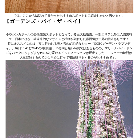
では、ここからは訪れて良かったおすすめスポットをご紹介したいと思います。
【ガーデンズ・バイ・ザ・ベイ】
今やシンガポールの必須観光スポットとなっている巨大動物園。一部エリア以外は入園無料
で、日本にはない近未来的なデザインと植物が融合した雰囲気は一見の価値ありです！
特にオススメなのは、夜に行われる光と音の幻想的なショー「OCBCガーデン・ラプソデ
ィ」。毎日19:45と20:45の2回開催。15分間と短い時間ではあるものの、マリーナベイ・サン
ズをバックにさまざまな色に移り変わるイルミネーションは圧巻でした！！ショーの時間は
大変混雑するので少し早めに行って場所取りをするのがおすすめです。