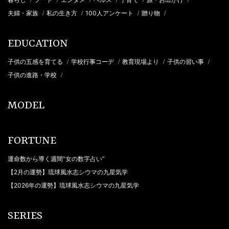
/
/
/
/
/
/
夫婦・家族
私の生き方
100人アンケート
贈り物
/
/
/
/
EDUCATION
子供の五感を育てる
学校行事コーデ
教育現場より
子供の習い事
/
/
/
/
子供の進路・学校
/
MODEL
FORTUNE
運命数から導く週間“女の数字占い”
【2月の運勢】琉球風水志シウマの九星気学
【2026年の運勢】琉球風水志シウマの九星気学
SERIES