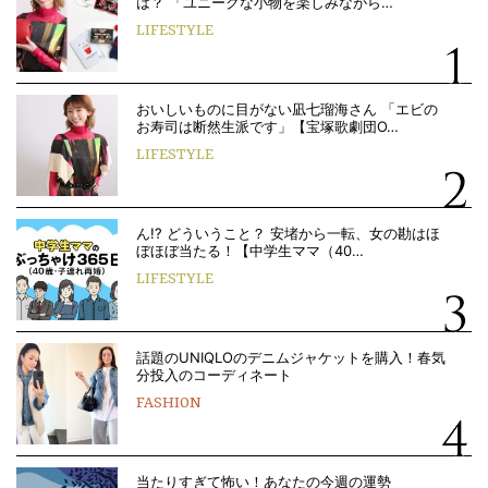
は？ 「ユニークな小物を楽しみながら…
LIFESTYLE
おいしいものに目がない凪七瑠海さん 「エビの
お寿司は断然生派です」【宝塚歌劇団O…
LIFESTYLE
ん!? どういうこと？ 安堵から一転、女の勘はほ
ぼほぼ当たる！【中学生ママ（40…
LIFESTYLE
話題のUNIQLOのデニムジャケットを購入！春気
分投入のコーディネート
FASHION
当たりすぎて怖い！あなたの今週の運勢