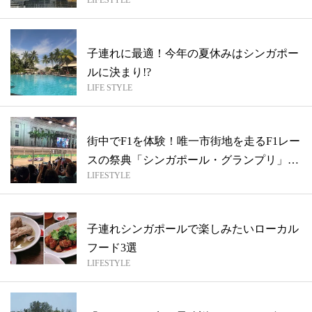
LIFESTYLE
子連れに最適！今年の夏休みはシンガポー
ルに決まり!?
LIFE STYLE
街中でF1を体験！唯一市街地を走るF1レー
スの祭典「シンガポール・グランプリ」
LIFESTYLE
へ...
子連れシンガポールで楽しみたいローカル
フード3選
LIFESTYLE