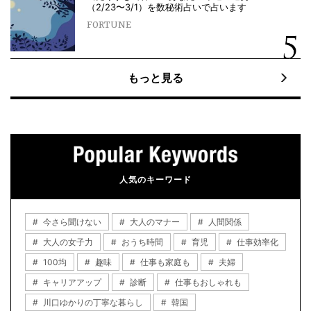
（2/23〜3/1）を数秘術占いで占います
FORTUNE
もっと見る
人気のキーワード
今さら聞けない
大人のマナー
人間関係
大人の女子力
おうち時間
育児
仕事効率化
100均
趣味
仕事も家庭も
夫婦
キャリアアップ
診断
仕事もおしゃれも
川口ゆかりの丁寧な暮らし
韓国