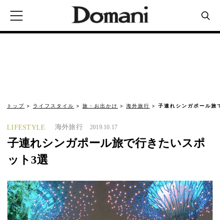
トップ
ライフスタイル
旅・お出かけ
海外旅行
子連れシンガポール旅
海外旅行
LIFESTYLE
2019.10.17
子連れシンガポール旅で行きたいスポ
ット3選