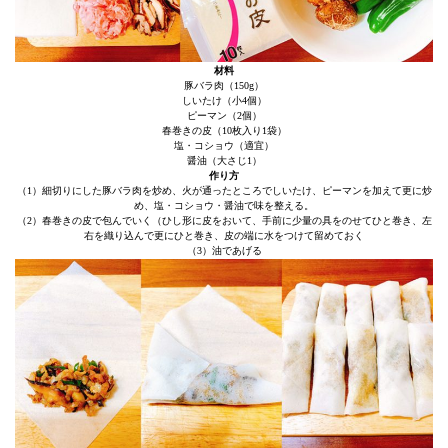
材料
豚バラ肉（150g）
しいたけ（小4個）
ピーマン（2個）
春巻きの皮（10枚入り1袋）
塩・コショウ（適宜）
醤油（大さじ1）
作り方
（1）細切りにした豚バラ肉を炒め、火が通ったところでしいたけ、ピーマンを加えて更に炒
め、塩・コショウ・醤油で味を整える。
（2）春巻きの皮で包んでいく（ひし形に皮をおいて、手前に少量の具をのせてひと巻き、左
右を織り込んで更にひと巻き、皮の端に水をつけて留めておく
（3）油であげる