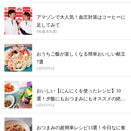
アマゾンで大人気！血圧対策はコーヒーに
足してみて
PR(森永乳業)
おうちご飯が楽しくなる簡単おいしい献立
7選
LIFESTYLE
おいしい【にんにくを使ったレシピ】10
選！夕飯にもおつまみにもオススメの絶品
LIFESTYLE
ライ...
おつまみの超簡単レシピ13選！今日なに食