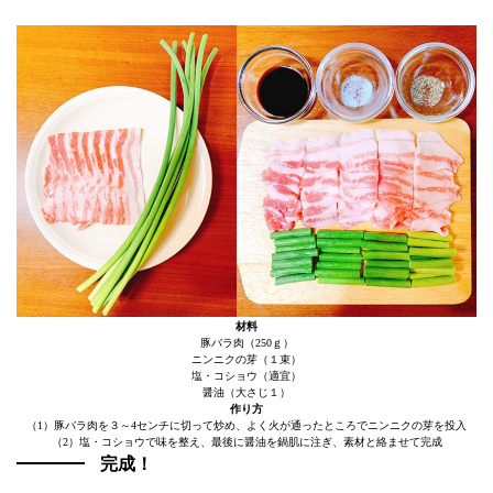
材料
豚バラ肉（250ｇ）
ニンニクの芽（１束）
塩・コショウ（適宜）
醤油（大さじ１）
作り方
（1）豚バラ肉を３～4センチに切って炒め、よく火が通ったところでニンニクの芽を投入
（2）塩・コショウで味を整え、最後に醤油を鍋肌に注ぎ、素材と絡ませて完成
完成！