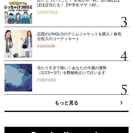
ん!? どういうこと？ 安堵から一転、女の勘はほ
ぼほぼ当たる！【中学生ママ（40…
LIFESTYLE
話題のUNIQLOのデニムジャケットを購入！春気
分投入のコーディネート
FASHION
当たりすぎて怖い！あなたの今週の運勢
（2/23〜3/1）を数秘術占いで占います
FORTUNE
もっと見る