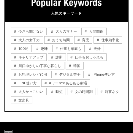
人気のキーワード
今さら聞けない
大人のマナー
人間関係
大人の女子力
おうち時間
育児
仕事効率化
100均
趣味
仕事も家庭も
夫婦
キャリアアップ
診断
仕事もおしゃれも
川口ゆかりの丁寧な暮らし
韓国
お料理レシピ代用
デジタル苦手
iPhone使い方
LINE使い方
#ワーママあるある劇場
大人かっこいい
時短
女の時間割
時事ネタ
文房具