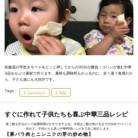
炊飯器の早炊きモードをピッと押してからの30分が勝負！ゴハンが進む中華
3品をかぶり素材で作ります。素材も調味料もかぶるのに、全く違う食感だか
ら、子ども達にも大好評です。
Tags：
Domanist
時短
すぐに作れて子供たちも喜ぶ中華三品レシピ
夜ご飯を作るのって結構時間がかかりますよね。今回はご飯が炊けるまでの30分でパパッと
作れて、子供たちも喜ぶ中華料理レシピを三品ご紹介します。
【豚バラ肉とニンニクの芽の炒め物】