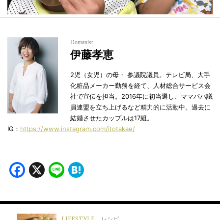
Domanist
伊藤孝恵
2児（女児）の母・ 参議院議員。テレビ局、大手
化粧品メーカー勤務を経て、人材総合サービス会
社で宣伝を担当。2016年に初当選し、ママパパ議
員連盟を立ち上げるなど精力的に活動中。過去に
結婚させたカップルは17組。
IG：
https://www.instagram.com/itotakae/
Facebook
X
Line
Hatena
LIFESTYLE
レシピ