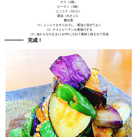
ナス（2個）
ピーマン（3個）
ニンニク（2かけ）
醤油（大さじ5）
作り方
（1）ニンニクをすりおろし、醤油と混ぜておく
（2）ナスとピーマンを素揚げする
（3）油からそのまま(１)の中に入れて素材と絡ませて完成
完成！