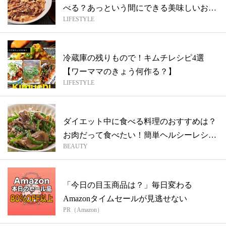
べる？あっという間にできる美味しいおう
LIFESTYLE
ち...
冷蔵庫の残りもので！キムチレシピ4選
【ワーママのきょう何作る？】
LIFESTYLE
ダイエット中に食べる料理のおすすめは？
お肉だって食べたい！簡単ヘルシーレシピ
BEAUTY
をご...
「今日の目玉商品は？」毎日変わる
Amazonタイムセールが見逃せない
PR（Amazon）