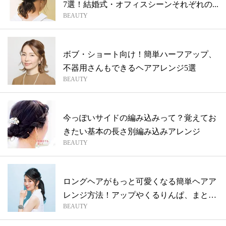
7選！結婚式・オフィスシーンそれぞれの...
BEAUTY
ボブ・ショート向け！簡単ハーフアップ、
不器用さんもできるヘアアレンジ5選
BEAUTY
今っぽいサイドの編み込みって？覚えてお
きたい基本の長さ別編み込みアレンジ
BEAUTY
ロングヘアがもっと可愛くなる簡単ヘアア
レンジ方法！アップやくるりんぱ、まとめ
BEAUTY
髪も