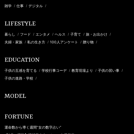
雑学
仕事
デジタル
/
/
/
LIFESTYLE
暮らし
フード
エンタメ
ヘルス
子育て
旅・お出かけ
/
/
/
/
/
/
夫婦・家族
私の生き方
100人アンケート
贈り物
/
/
/
/
EDUCATION
子供の五感を育てる
学校行事コーデ
教育現場より
子供の習い事
/
/
/
/
子供の進路・学校
/
MODEL
FORTUNE
運命数から導く週間“女の数字占い”