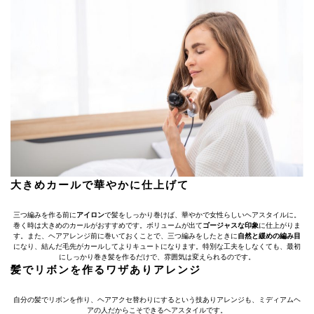
大きめカールで華やかに仕上げて
三つ編みを作る前に
アイロン
で髪をしっかり巻けば、華やかで女性らしいヘアスタイルに。
巻く時は大きめのカールがおすすめです。ボリュームが出て
ゴージャスな印象
に仕上がりま
す。また、ヘアアレンジ前に巻いておくことで、三つ編みをしたときに
自然と緩めの編み目
になり、結んだ毛先がカールしてよりキュートになります。特別な工夫をしなくても、最初
にしっかり巻き髪を作るだけで、雰囲気は変えられるのです。
髪でリボンを作るワザありアレンジ
自分の髪でリボンを作り、ヘアアクセ替わりにするという技ありアレンジも、ミディアムヘ
アの人だからこそできるヘアスタイルです。