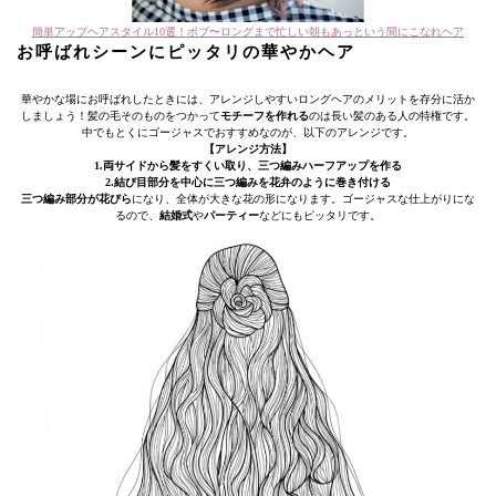
簡単アップヘアスタイル10選！ボブ〜ロングまで忙しい朝もあっという間にこなれヘア
お呼ばれシーンにピッタリの華やかヘア
華やかな場にお呼ばれしたときには、アレンジしやすいロングヘアのメリットを存分に活か
しましょう！髪の毛そのものをつかって
モチーフを作れる
のは長い髪のある人の特権です。
中でもとくにゴージャスでおすすめなのが、以下のアレンジです。
【アレンジ方法】
1.両サイドから髪をすくい取り、三つ編みハーフアップを作る
2.結び目部分を中心に三つ編みを花弁のように巻き付ける
三つ編み部分が花びら
になり、全体が大きな花の形になります。ゴージャスな仕上がりにな
るので、
結婚式
や
パーティー
などにもピッタリです。