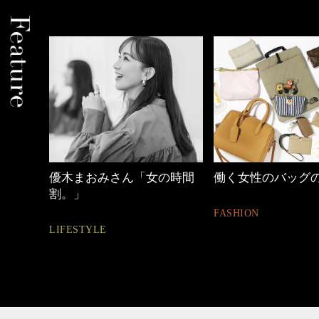
の時間
働く女性のバッグの中身
【ワーママのきれ
ュアル通勤】
FASHION
FASHION