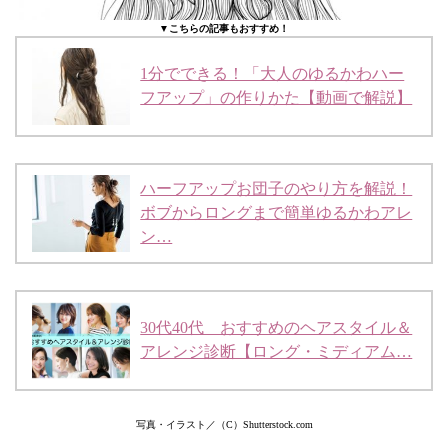
▼こちらの記事もおすすめ！
1分でできる！「大人のゆるかわハー
フアップ」の作りかた【動画で解説】
ハーフアップお団子のやり方を解説！
ボブからロングまで簡単ゆるかわアレ
ン…
30代40代 おすすめのヘアスタイル＆
アレンジ診断【ロング・ミディアム…
写真・イラスト／（C）Shutterstock.com