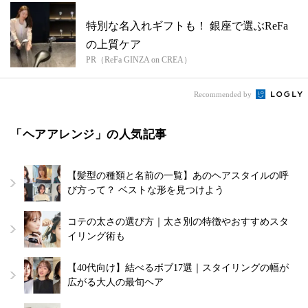
特別な名入れギフトも！ 銀座で選ぶReFa
の上質ケア
PR（ReFa GINZA on CREA）
Recommended by
「ヘアアレンジ」の人気記事
【髪型の種類と名前の一覧】あのヘアスタイルの呼
び方って？ ベストな形を見つけよう
コテの太さの選び方｜太さ別の特徴やおすすめスタ
イリング術も
【40代向け】結べるボブ17選｜スタイリングの幅が
広がる大人の最旬ヘア