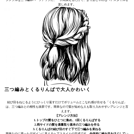
楽しめます。
三つ編みとくるりんぱで大人かわいく
結び目をねじるようにひっくり返すだけでボリュームとこなれ感が出せる「くるりんぱ」
は、三つ編みとの相性も抜群です。簡単なので髪が短めな人も取り入れやすいアレンジと言
えます。
【アレンジ方法】
1.トップの髪をひとつに集め、1回くるりんぱする
2.両サイドの髪を適量取り基本の三つ編みを作る
3.くるりんぱの結び目のすぐ下で三つ編みを束ねる
簡単なのに凝ったデザインに見えるヘアスタイルの完成です。
全体的に編み目をほぐして
い