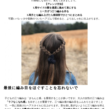
の基礎になるので、覚えておきましょう。
【アレンジ方法】
1.両サイドの髪を適度に集めて束にする
2.一方ずつ三つ編みを作る
3.両方とも編み上げたら後頭部でひとつにまとめる
可愛いバレッタや装飾のついたヘアゴムで留めると、よりおしゃれに仕上がります。
最後に編み目をほぐすことを忘れないで
子どもの三つ編みは「きちんと感」を重視することが多いですが、大人の女性の三つ編みは
「ラフなこなれ感」
を出すことが重要です。三つ編み後の編み目をふんわりとほぐすこと
で、一気に垢抜けたヘアスタイルに仕上がります。形を崩し過ぎないように三つ編みを抑え