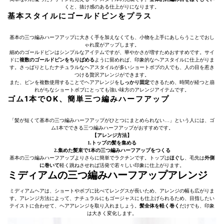
くと、抜け感のある仕上がりになります。
基本スタイルにゴールドピンをプラス
基本の三つ編みハーフアップに大きく手を加えなくても、小物を上手にあしらうことでおし
ゃれ度がアップします。
細めのゴールドピンはシンプルなアイテムですが、華やかさが増すためおすすめです。サイ
ドに
複数のゴールドピンをちりばめる
ように留めれば、印象的なヘアスタイルに仕上がりま
す。さっぱりとしたナチュラルなヘアスタイルが多いショートボブの人でも、人の目を惹き
つける贅沢アレンジができます。
また、ピンを複数使用することでヘアアレンジを
しっかり固定
できるため、時間が経つと崩
れがちなショートボブにとっても強い味方のアレンジアイテムです。
ゴム1本でOK、簡単三つ編みハーフアップ
「髪が短くて基本の三つ編みハーフアップがひとつにまとめられない…」という人には、ゴ
ム1本でできる三つ編みハーフアップがおすすめです。
【アレンジ方法】
1.トップの髪を集める
2.集めた髪束で1本の三つ編みハーフアップをつくる
基本の三つ編みハーフアップよりさらに簡単でラクチンです。トップは
ほぐし
、毛先は
外側
に巻いて
軽く跳ねさせれば活発で若々しい印象に仕上がります。
ミディアムの三つ編みハーフアップアレンジ
ミディアムヘアは、ショートやボブに比べてレングスが長いため、アレンジの幅も広がりま
す。アレンジ方法によって、ナチュラルにもゴージャスにも仕上げられるため、目指したい
テイストに合わせて、ヘアアレンジを取り入れましょう。
髪全体を軽く巻く
だけでも、印象
は大きく変化します。