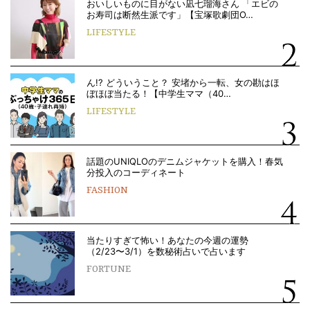
おいしいものに目がない凪七瑠海さん 「エビの
お寿司は断然生派です」【宝塚歌劇団O…
LIFESTYLE
ん!? どういうこと？ 安堵から一転、女の勘はほ
ぼほぼ当たる！【中学生ママ（40…
LIFESTYLE
話題のUNIQLOのデニムジャケットを購入！春気
分投入のコーディネート
FASHION
当たりすぎて怖い！あなたの今週の運勢
（2/23〜3/1）を数秘術占いで占います
FORTUNE