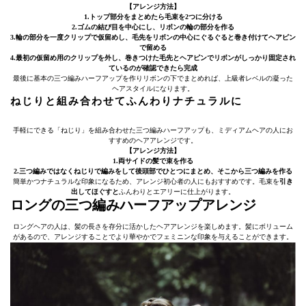
【アレンジ方法】
1.トップ部分をまとめたら毛束を2つに分ける
2.ゴムの結び目を中心にし、リボンの輪の部分を作る
3.輪の部分を一度クリップで仮留めし、毛先をリボンの中心にぐるぐると巻き付けてヘアピン
で留める
4.最初の仮留め用のクリップを外し、巻きつけた毛先とヘアピンでリボンがしっかり固定され
ているのが確認できたら完成
最後に基本の三つ編みハーフアップを作りリボンの下でまとめれば、上級者レベルの凝った
ヘアスタイルになります。
ねじりと組み合わせてふんわりナチュラルに
手軽にできる「ねじり」を組み合わせた三つ編みハーフアップも、ミディアムヘアの人にお
すすめのヘアアレンジです。
【アレンジ方法】
1.両サイドの髪で束を作る
2.三つ編みではなくねじりで編みをして後頭部でひとつにまとめ、そこから三つ編みを作る
簡単かつナチュラルな印象になるため、アレンジ初心者の人にもおすすめです。毛束を
引き
出してほぐすと
ふんわりとエアリーに仕上がります。
ロングの三つ編みハーフアップアレンジ
ロングヘアの人は、髪の長さを存分に活かしたヘアアレンジを楽しめます。髪にボリューム
があるので、アレンジすることでより華やかでフェミニンな印象を与えることができます。