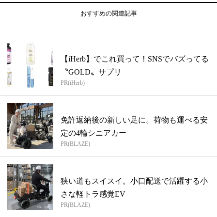
おすすめの関連記事
【iHerb】でこれ買って！SNSでバズってる
〝GOLD〟サプリ
PR(iHerb)
免許返納後の新しい足に。荷物も運べる安
定の4輪シニアカー
PR(BLAZE)
狭い道もスイスイ。小口配送で活躍する小
さな軽トラ感覚EV
PR(BLAZE)