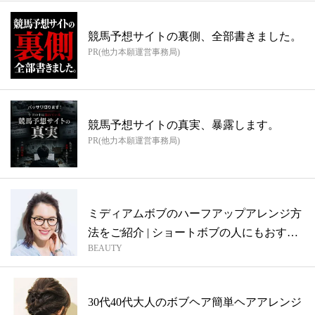
競馬予想サイトの裏側、全部書きました。
PR(他力本願運営事務局)
競馬予想サイトの真実、暴露します。
PR(他力本願運営事務局)
ミディアムボブのハーフアップアレンジ方
法をご紹介 | ショートボブの人にもおす
BEAUTY
す...
30代40代大人のボブヘア簡単ヘアアレンジ