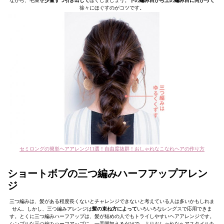
ながら、毛束を
少量ずつ引き出して
ほぐしましょう。
下の編み目から上の編み目に向かって
徐々にほぐすのがコツです。
セミロングの簡単ヘアアレンジ11選！自由度抜群！おしゃれなこなれヘアの作り方
ショートボブの三つ編みハーフアップアレン
ジ
三つ編みは、髪がある程度長くないとチャレンジできないと考えている人は多いかもしれま
せん。しかし、三つ編みアレンジは
髪の束ね方によって
いろいろなレングスで応用できま
す。とくに三つ編みハーフアップは、髪が短めの人でもトライしやすいヘアアレンジです。
シンプルな三つ編みハーフアップに、一手間加えるだけで、よりおしゃれなヘアスタイルを