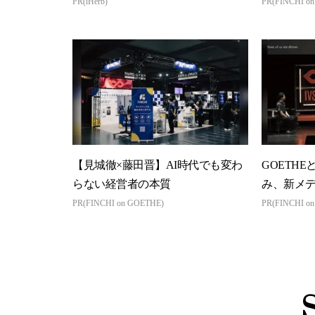
PR(iHerb)
PR(FINCHI o
【見城徹×藤田晋】AI時代でも変わ
GOETHE
らない経営者の本質
み、新メ
PR(FINCHI on GOETHE)
PR(FINCHI o