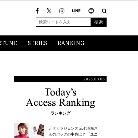
検索
RTUNE
SERIES
RANKING
2026.08.06
ランキング
元タカラジェンヌ 凪七瑠海さ
んのバッグの中身は？ 「ユニ