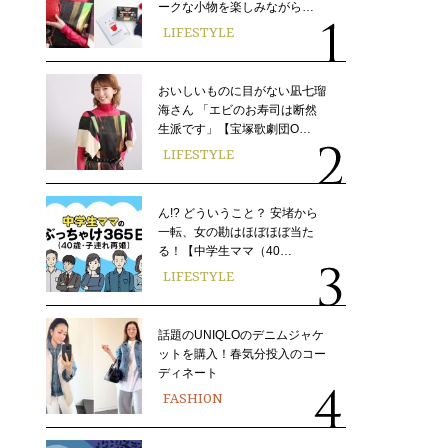
ークな小物を楽しみながら…
LIFESTYLE
おいしいものに目がない凪七瑠
海さん 「エビのお寿司は断然
生派です」【宝塚歌劇団O…
LIFESTYLE
ん!? どういうこと？ 安堵から
一転、女の勘はほぼほぼ当た
る！【中学生ママ（40…
LIFESTYLE
話題のUNIQLOのデニムジャケ
ットを購入！春気分投入のコー
ディネート
FASHION