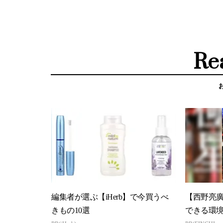
Re
編集者が選ぶ【iHerb】で今買うべ
【西野亮
きもの10選
できる環