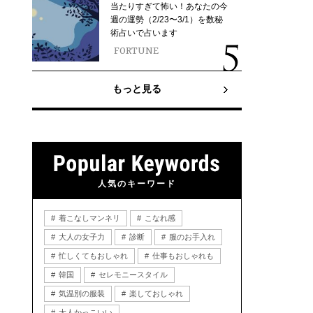
当たりすぎて怖い！あなたの今
週の運勢（2/23〜3/1）を数秘
術占いで占います
FORTUNE
もっと見る
人気のキーワード
着こなしマンネリ
こなれ感
大人の女子力
診断
服のお手入れ
忙しくてもおしゃれ
仕事もおしゃれも
韓国
セレモニースタイル
気温別の服装
楽しておしゃれ
大人かっこいい