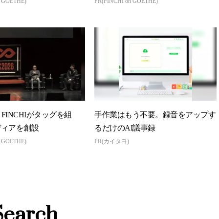
n GOETHE)
PR(FINCHI on GOETHE)
とFINCHIがタッグを組
手作業はもう不要。録音をアップす
ディアを創設
るだけのAI議事録
n GOETHE)
PR(カイタヨ)
Search