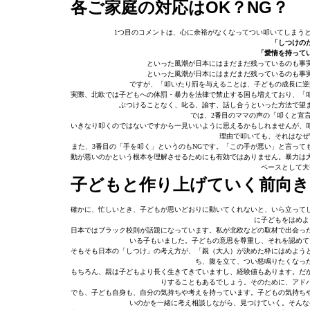
各ご家庭の対応はOK？NG？
1つ目のコメントは、心に余裕がなくなってつい叩いてしまう
「しつけの
「愛情を持って
といった風潮が日本にはまだまだ残っているのも事
といった風潮が日本にはまだまだ残っているのも事
ですが、「叩いたり罰を与えることは、子どもの成長に逆
実際、北欧では子どもへの体罰・暴力を法律で禁止する国も増えており、「
ぶつけることなく、叱る、諭す、話し合うといった方法で望
では、2番目のママの声の「叩くと宣
いきなり叩くのではないですから一見いいように思えるかもしれませんが、
理由で叩いても、それはなぜ
また、3番目の「手を叩く」というのもNGです。「この手が悪い」と言って
動が悪いのかという根本を理解させるためにも有効ではありません。暴力は
ベースとして大
子どもと作り上げていく前向き
確かに、忙しいとき、子どもが思いどおりに動いてくれないと、いら立って
に子どもをはめよ
日本ではブラック校則が話題になっています。私が北欧などの取材で出会っ
いる子もいました。子どもの意思を尊重し、それを認めて
そもそも日本の「しつけ」の考え方が、「親（大人）が決めた枠にはめよう
ち、腹を立て、つい怒鳴りたくなっ
もちろん、親は子どもより長く生きてきていますし、経験値もあります。だ
りすることもあるでしょう。そのために、アド
でも、子ども自身も、自分の気持ちや考えを持っています。子どもの気持ち
いのかを一緒に考え相談しながら、見つけていく。そんな