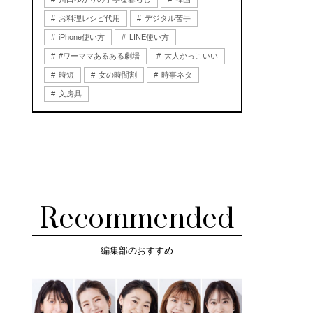
お料理レシピ代用
デジタル苦手
iPhone使い方
LINE使い方
#ワーママあるある劇場
大人かっこいい
時短
女の時間割
時事ネタ
文房具
Recommended
編集部のおすすめ