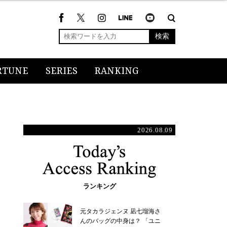
検索
RTUNE
SERIES
RANKING
2026.08.09
ランキング
元タカラジェンヌ 凪七瑠海さ
んのバッグの中身は？ 「ユニ