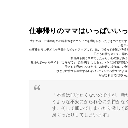
仕事帰りのママはいっぱいい
先日の夜、仕事帰りの19時半過ぎにコンビニを通りかかったときのことです
いるス
仕事終わりに子どもを学童からピックアップして、急いで帰って夕飯の準備
子どもに腹を立てて、思わ
私自身も働くママでしたから、心の涙があふ
育児のポータルサイト「こそだて」（2018年）によると、パパの帰宅時間のトッ
子どもを寝かしつけた後。20時近い場合は、ご
ひとりに育児が集中するいわゆる“ワンオペ育児”によ
私がこれまでに聞いた
「本当は叩きたくないのですが、新
くような不安にかられ心に余裕がな
す。そして叩いてしまったり激しく
身ぐったりしてしまいます」