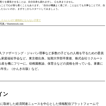
怒りを爆発させることは、自分自身も疲れますし、心も休まりません。
ることで心が落ち着くこともあります。「自分が機嫌よく過ごす」ことはとても大事なことです。自
したらいいのか。まずそこからスタートしてみましょう。
したらいいの? 感情的にならない子育て
写真／Shutterstock.com
O法人ファザーリング・ジャパン理事など多数の子どもの人権を守るための委員
も家庭福祉学会など。東京都出身。短期大学部卒業後、株式会社リクルート
出産を機にフリーに。幼稚園教諭、保育士などの資格を持っている。著書に
1年生』（かんき出版）など。
イン
自に取材した経済関連ニュースを中心とした情報配信プラットフォームで