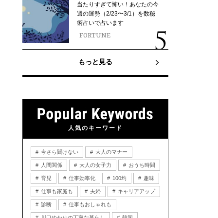
当たりすぎて怖い！あなたの今
週の運勢（2/23〜3/1）を数秘
術占いで占います
FORTUNE
もっと見る
人気のキーワード
今さら聞けない
大人のマナー
人間関係
大人の女子力
おうち時間
育児
仕事効率化
100均
趣味
仕事も家庭も
夫婦
キャリアアップ
診断
仕事もおしゃれも
川口ゆかりの丁寧な暮らし
韓国