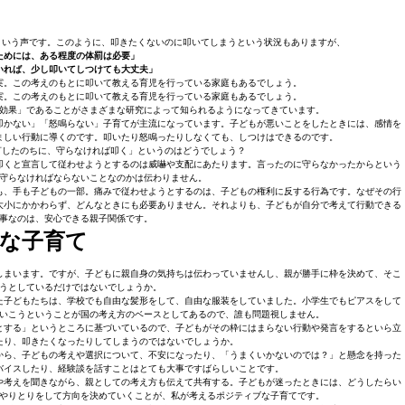
という声です。このように、叩きたくないのに叩いてしまうという状況もありますが、
ためには、ある程度の体罰は必要」
いれば、少し叩いてしつけても大丈夫」
実。この考えのもとに叩いて教える育児を行っている家庭もあるでしょう。
実。この考えのもとに叩いて教える育児を行っている家庭もあるでしょう。
効果」であることがさまざまな研究によって知られるようになってきています。
叩かない」「怒鳴らない」子育てが主流になっています。子どもが悪いことをしたときには、感情を
ましい行動に導くのです。叩いたり怒鳴ったりしなくても、しつけはできるのです。
言したのちに、守らなければ叩く」というのはどうでしょう？
叩くと宣言して従わせようとするのは威嚇や支配にあたります。言ったのに守らなかったからという
守らなければならないことなのかは伝わりません。
も、手も子どもの一部。痛みで従わせようとするのは、子どもの権利に反する行為です。なぜその行
大小にかかわらず、どんなときにも必要ありません。それよりも、子どもが自分で考えて行動できる
事なのは、安心できる親子関係です。
な子育て
しまいます。ですが、子どもに親自身の気持ちは伝わっていませんし、親が勝手に枠を決めて、そこ
うとしているだけではないでしょうか。
た子どもたちは、学校でも自由な髪形をして、自由な服装をしていました。小学生でもピアスをして
いこうということが国の考え方のベースとしてあるので、誰も問題視しません。
とする」というところに基づいているので、子どもがその枠にはまらない行動や発言をするといら立
たり、叩きたくなったりしてしまうのではないでしょうか。
から、子どもの考えや選択について、不安になったり、「うまくいかないのでは？」と懸念を持った
バイスしたり、経験談を話すことはとても大事ですばらしいことです。
や考えを聞きながら、親としての考え方も伝えて共有する。子どもが迷ったときには、どうしたらい
やりとりをして方向を決めていくことが、私が考えるポジティブな子育てです。