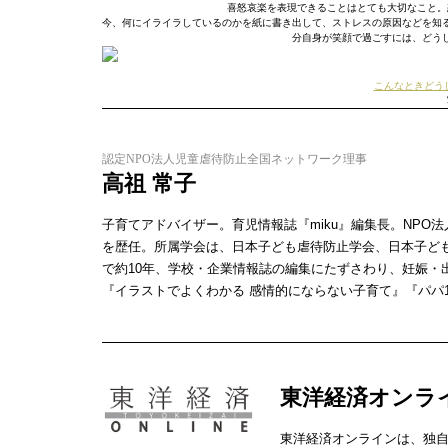
喜怒哀楽を表現できることはとても大切なこと。
今、何にイライラしているのかを紙に書き出して、ストレスの原因などを知
分自身が笑顔で過ごすには、どう
こんなときどう
認定NPO法人児童虐待防止全国ネットワーク理事
高祖 常子
子育てアドバイザー。育児情報誌『miku』編集長。NP
を歴任。所属学会は、日本子ども虐待防止学会、日本子ど
で約10年、学校・企業情報誌の編集にたずさわり、妊娠・
『イラストでよくわかる 感情的にならない子育て』『パパ
東洋経済オンラ
東洋経済オンラインは、独