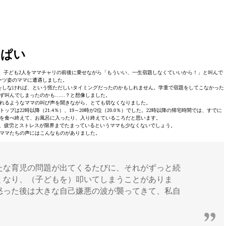
っぱい
。子ども2人をママチャリの前後に乗せながら「もういい、一生宿題しなくていいから！」と叫んで
ーツ姿のママに遭遇しました。
をしなければ、という慌ただしいタイミングだったのかもしれません。学童で宿題をしてこなかった
ず叫んでしまったのかも……？と想像しました。
れるようなママの叫び声を聞きながら、とても切なくなりました。
プは22時以降（21.4％）、19～20時が2位（20.0％）でした。22時以降の帰宅時間では、すでに
飯を食べ終えて、お風呂に入ったり、入り終えているころだと思います。
り、疲労とストレスが限界までたまっているというママも少なくないでしょう。
ママたちの声にはこんなものがありました。
たな育児の問題が出てくるたびに、それがずっと続
くなり、（子どもを）叩いてしまうことがありま
怒った後は大きな自己嫌悪の波が襲ってきて、私自