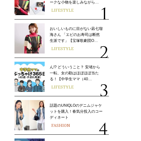
ークな小物を楽しみながら…
LIFESTYLE
おいしいものに目がない凪七瑠
海さん 「エビのお寿司は断然
生派です」【宝塚歌劇団O…
LIFESTYLE
ん!? どういうこと？ 安堵から
一転、女の勘はほぼほぼ当た
る！【中学生ママ（40…
LIFESTYLE
話題のUNIQLOのデニムジャケ
ットを購入！春気分投入のコー
ディネート
FASHION