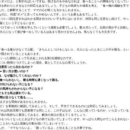
ゃダメだよ」と制すればいいですね。投げるのをやめなければ、食べることへの興味がなくなってい
飯を終わりにするなどの対応もあるでしょう。子どもの気持ちや成長を考え、「食べ物の感触を手で
んだ」と解釈することで、ママの心が軽くなるかもしれません。
のに、何度“ダメ”と言ってもやめないんです」というお家もあるでしょう。
り1～2回注意すればわかる聞き分けのいい子も中にはいますが、何回も同じ注意をし続けて、やっ
届くという子どももいます。
かけてゆっくり行動を学んでいくという感覚も必要でしょう。数カ月たって、以前の我が子と比較し
大人になって遊び食べをしている人はあまり見かけませんよね。焦らなくても大丈夫です。
「食べる量が少なくて心配」「きちんとしつけをしないと、大人になったときにこの子が困る」とい
が隠されていることもあります。
いった感情によって引き起こされる第2次感情なのです。
につい怒鳴りつけてしまった場合、親としてどんな心境でしょうか。
 何度言ったら伝わるのか？
● 言い方が悪いのか？
もは、なぜ協力してくれないのか？
が食べられないし、寝る時間も遅くなって困る。
 片付けられない子になる？
）の気持ちがわからない子になる？
 そもそも私は疲れている。
時間が足りなくて焦る……。
まざまな理由があるかもしれません。
ど）を客観的に確認してみましょう。そして、手当てできるものには対応してみましょう。
それは乳幼児期でも思春期でも同じこと。この子はなぜ、こんなに怒っているのか、いら立っている
手前の気持ちに着目してみると、解決の糸口が見えてくるでしょう。
つもつらくなったときは子どもの前でも泣いてしまっています。やっぱり人間なのでこらえきれない
ことがいちばん危険な行動を招いてしまいそうで」。
んが、「ママもつらいよ」「困っているよ」と伝えることも大事ですね。