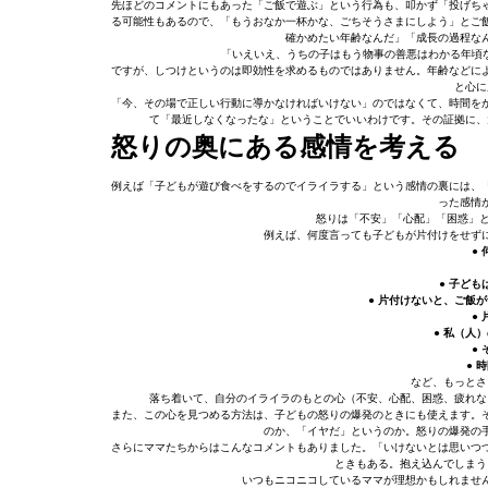
先ほどのコメントにもあった「ご飯で遊ぶ」という行為も、叩かず「投げち
る可能性もあるので、「もうおなか一杯かな、ごちそうさまにしよう」とご
確かめたい年齢なんだ」「成長の過程な
「いえいえ、うちの子はもう物事の善悪はわかる年頃な
ですが、しつけというのは即効性を求めるものではありません。年齢などによ
と心に
「今、その場で正しい行動に導かなければいけない」のではなくて、時間を
て「最近しなくなったな」ということでいいわけです。その証拠に、
怒りの奥にある感情を考える
例えば「子どもが遊び食べをするのでイライラする」という感情の裏には、
った感情
怒りは「不安」「心配」「困惑」と
例えば、何度言っても子どもが片付けをせず
●
● 子ど
● 片付けないと、ご飯
●
● 私（人
●
● 
など、もっとさ
落ち着いて、自分のイライラのもとの心（不安、心配、困惑、疲れな
また、この心を見つめる方法は、子どもの怒りの爆発のときにも使えます。
のか、「イヤだ」というのか。怒りの爆発の
さらにママたちからはこんなコメントもありました。「いけないとは思いつ
ときもある。抱え込んでしまう
いつもニコニコしているママが理想かもしれませ