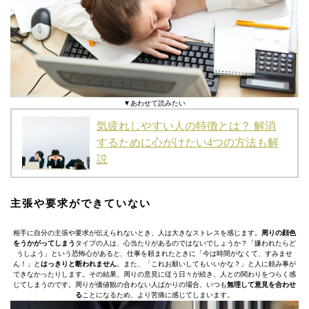
▼あわせて読みたい
気疲れしやすい人の特徴とは？ 解消
するために心がけたい4つの方法も解
説
主張や要求ができていない
相手に自分の主張や要求が伝えられないとき、人は大きなストレスを感じます。
周りの顔色
をうかがってしまう
タイプの人は、心当たりがあるのではないでしょうか？「嫌われたらど
うしよう」という恐怖心があると、仕事を頼まれたときに「今は時間がなくて、すみませ
ん！」と
はっきりと断われません
。また、「これお願いしてもいいかな？」と人に頼み事が
できなかったりします。その結果、周りの意見に従う日々が続き、人との関わりをつらく感
じてしまうのです。周りが価値観の合わない人ばかりの場合、いつも
無理して意見を合わせ
る
ことになるため、より苦痛に感じてしまいます。