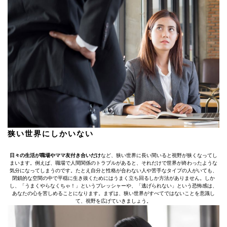
狭い世界にしかいない
日々の生活が職場やママ友付き合いだけ
など、狭い世界に長い間いると視野が狭くなってし
まいます。例えば、職場で人間関係のトラブルがあると、それだけで世界が終わったような
気分になってしまうのです。たとえ自分と性格が合わない人や苦手なタイプの人がいても、
閉鎖的な空間の中で平穏に生き抜くためにはうまく立ち回るしか方法がありません。しか
し、「うまくやらなくちゃ！」というプレッシャーや、「逃げられない」という恐怖感は、
あなたの心を苦しめることになります。まずは、狭い世界がすべてではないことを意識し
て、視野を広げていきましょう。