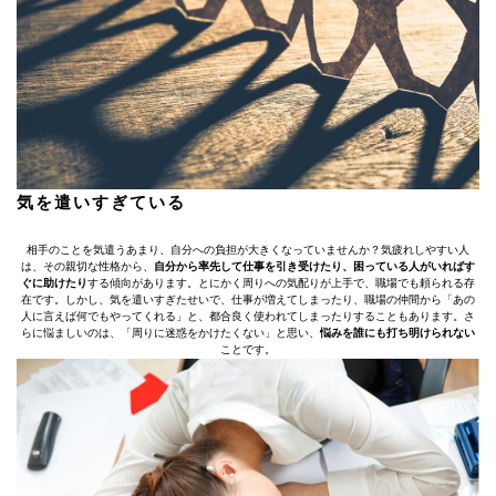
気を遣いすぎている
相手のことを気遣うあまり、自分への負担が大きくなっていませんか？気疲れしやすい人
は、その親切な性格から、
自分から率先して仕事を引き受けたり、困っている人がいればす
ぐに助けたり
する傾向があります。とにかく周りへの気配りが上手で、職場でも頼られる存
在です。しかし、気を遣いすぎたせいで、仕事が増えてしまったり、職場の仲間から「あの
人に言えば何でもやってくれる」と、都合良く使われてしまったりすることもあります。さ
らに悩ましいのは、「周りに迷惑をかけたくない」と思い、
悩みを誰にも打ち明けられない
ことです。