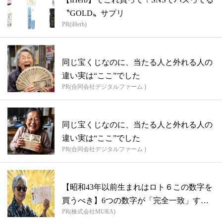
〝GOLD〟サプリ
PR(iHerb)
同じ宝くじなのに、当たる人と外れる人の
違い実は“ここ”でした
PR(合同会社デジタルファーム )
同じ宝くじなのに、当たる人と外れる人の
違い実は“ここ”でした
PR(合同会社デジタルファーム )
【昭和43年以前生まれはロト６この数字を
買うべき】6つの数字が「完全一致」する
PR(株式会社MURA)
方...