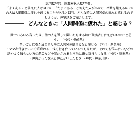
設問数10問、調査回収人数120名。
「よくある」と答えた人が31.7%、「たまにある」と答えた人が35%で、半数を超える66.7%
の人は人間関係に疲れを感じることがあると回答。どんな時に人間関係の疲れを感じるので
しょうか。体験談をご紹介します。
どんなときに「人間関係に疲れた」と感じる？
・陰でいろいろ言ったり、他の人を通して聞いたりする時に直接話し合えばいいのにと思
う。 （40代・長崎県）
・争いごとに巻き込まれた時に人間関係疲れるなと感じる （30代・奈良県）
・ママ友付き合いに心底疲れる。浅く付き合っているつもりだが、それでも歪み合いなどの
話やよく知らない方の悪口などを聞かされると本当に嫌な気持ちになる（40代・埼玉県）
・仲良かった友人と仲たがいしたとき （40代・神奈川県）