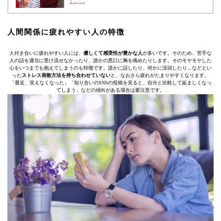
し…
人間関係に疲れやすい人の特徴
人付き合いに疲れやすい人には、
優しくて感受性が豊かな人
が多いです。そのため、苦手な
人の話を適当に受け流せなかったり、誰かの悪口に胸を痛めたりします。そのモヤモヤした
心をいつまでも抱えてしまうのも特徴です。誰かに話したり、何かに没頭したり…などとい
った
ストレス発散方法を持ち合わせていない
と、なおさら疲れがたまりやすくなります。
「最近、笑えなくなった」「知り合いのSNSの投稿を見ると、自分と比較して妬ましくなっ
てしまう」などの傾向がある場合は要注意です。