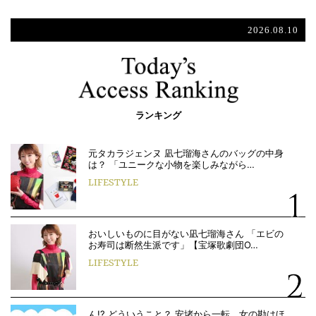
2026.08.10
ランキング
元タカラジェンヌ 凪七瑠海さんのバッグの中身
は？ 「ユニークな小物を楽しみながら…
LIFESTYLE
おいしいものに目がない凪七瑠海さん 「エビの
お寿司は断然生派です」【宝塚歌劇団O…
LIFESTYLE
ん!? どういうこと？ 安堵から一転、女の勘はほ