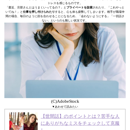
トレスを感じるものです。
「最近、旦那さんとはうまくいってるの？」と
プライベートを詮索
されたり、「これやっと
いてね！」と
仕事を押し付けられたり
すると、心も体も疲弊してしまいます。相手が職場仲
間の場合、毎日のように顔を合わせることになるため、「会わないようにする」「一切話さ
ない」というのも難しい状況です。
(C)AdobeStock
▼あわせて読みたい
【世間話】のポイントとは？苦手な人
にありがちなミスをチェックして克服