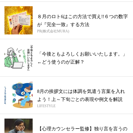
８月のロト6はこの方法で買え!!６つの数字
が『完全一致』する方法
PR(株式会社MURA)
「今後ともよろしくお願いいたします。」
←どう使うのが正解？
8月の挨拶文には体調を気遣う言葉を入れ
よう！上～下旬ごとの表現や例文を解説
LIFESTYLE
【心理カウンセラー監修】独り言を言うの