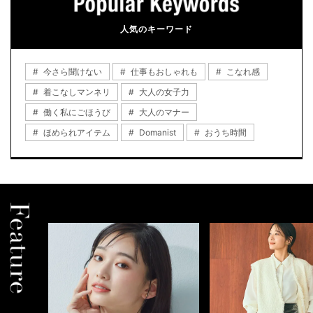
人気のキーワード
今さら聞けない
仕事もおしゃれも
こなれ感
着こなしマンネリ
大人の女子力
働く私にごほうび
大人のマナー
ほめられアイテム
Domanist
おうち時間