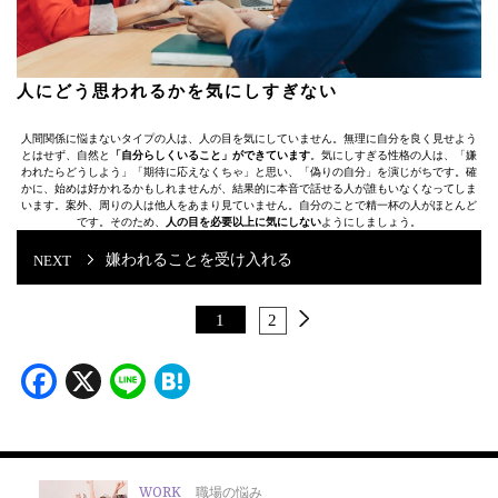
人にどう思われるかを気にしすぎない
人間関係に悩まないタイプの人は、人の目を気にしていません。無理に自分を良く見せよう
とはせず、自然と
「自分らしくいること」ができています
。気にしすぎる性格の人は、「嫌
われたらどうしよう」「期待に応えなくちゃ」と思い、「偽りの自分」を演じがちです。確
かに、始めは好かれるかもしれませんが、結果的に本音で話せる人が誰もいなくなってしま
います。案外、周りの人は他人をあまり見ていません。自分のことで精一杯の人がほとんど
です。そのため、
人の目を必要以上に気にしない
ようにしましょう。
嫌われることを受け入れる
1
2
Facebook
X
Line
Hatena
WORK
職場の悩み