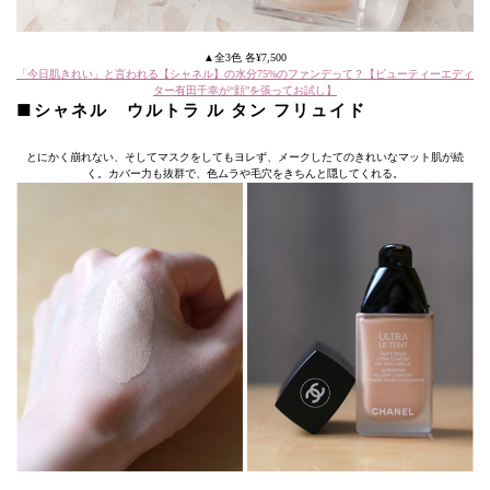
▲全3色 各¥7,500
「今日肌きれい」と言われる【シャネル】の水分75%のファンデって？【ビューティーエディ
ター有田千幸が“顔”を張ってお試し】
■シャネル ウルトラ ル タン フリュイド
とにかく崩れない、そしてマスクをしてもヨレず、メークしたてのきれいなマット肌が続
く。カバー力も抜群で、色ムラや毛穴をきちんと隠してくれる。