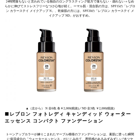
24時間落ちないと言われている独自のロングラスティング処方で落ちない・崩れない＋なめ
らかに伸びてストレスフリーなつけ心地が続く。ーマル肌・混合肌の方は、SPF15の「レブロ
ン カラーステイ メイクアップ N」、乾燥肌の方には、SPF20の「レブロン カラーステイ メ
イクアップ ND」がおすすめ。
▲（左から） N 全6色 各￥2,000(税抜)／ND 全3色 ￥2,000(税抜)
■レブロン フォトレディ キャンディッド ウォーター
エッセンス コンパクト ファンデーション
トーンアップカラーが練りこまれたマーブル模様のファンデーションは、素肌に塗った瞬間
に保湿成分の「ウォーターエッセンス」がにじみ出て、透明感のあるみずみずしい”水ツヤ