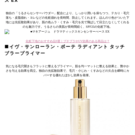
ス EX
独自の「うるさらセンサーパウダー」配合により、しっかり潤いを保ちつつ、テカり・毛穴
落ち・皮脂崩れ・ヨレなどの化粧崩れを長時間、防止してくれます。ほんのり色がついた下
地には光拡散効果があり、肌の色ムラ・くすみ・毛穴を光で飛ばして目立たなくしてくれる
のも魅力です。うるさらの美肌が長時間続く、SPF25の化粧下地。
化粧下地のおすすめ品9選｜プチプラやUV効果のある商品は？
■イヴ・サンローラン・ボーテ ラディアント タッチ
ブラープライマー
気になる毛穴開きもフラットに整えるプライマー。肌を均一マットに整える効果と、艶やか
さを与える効果を両立。独自の光拡散効果で、毛穴・小じわ・くすみなどの欠点を瞬時にカ
バーする優れたぼかし効果を発揮。