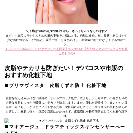
＼下地は“顔の5点”においてから、ざっくりムラなくのばす／
まず、小豆粒よりやや大きめの量の下地を、指にとる。両頰に多め、額、鼻筋、あごはやや
少なめにのせる。そのあと、両手でざっくりとのばし、顔全体に均一になじませるのがコ
ツ。
えっ!?そんな地味なことで“アラフォー美肌女子”になれる!?【大人のファンデーションやり直
し塾】その4
皮脂やテカリも防ぎたい！デパコスや市販の
おすすめ化粧下地
■プリマヴィスタ 皮脂くずれ防止 化粧下地
皮脂を抱え込み広げない独自の「オイルブロック処方」により、テカりやすい小鼻まわりの
余分な皮脂もしっかり吸収し、テカりを防止します。また、優れた密着性で、ヨレやすい目
元や口元にもしっかりとフィットするため、化粧崩れがしにくく、サラサラの美肌が続くの
も嬉しい。皮脂に強く、気温や湿度にかかわらず、皮脂崩れを長時間防止してくれる化粧下
地。
■マキアージュ ドラマティックスキンセンサーべー