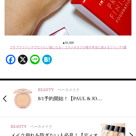
▲¥1,600
プチプラファンデでなりたい肌になる！コスメオタクが推す本当に使えるファンデ3選
Facebook
X
Line
Hatena
BEAUTY
ベースメイク
8/1予約開始！【PAUL & JO…
BEAUTY
ベースメイク
メイク崩れを防ぎたい人必見！【ディオ