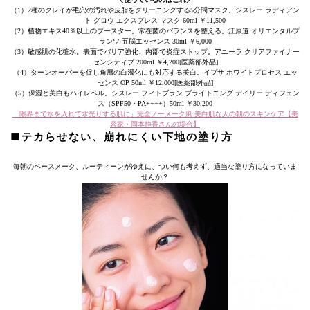
（1）2種のクレイが毛穴の汚れや皮脂をクリーニングする5分間マスク。シスレー ラディアン
ト グロウ エクスプレス マスク 60ml ￥11,500
（2）植物エキス40％以上のブースター。常在菌のバランスを整える。江原道 オリエンタルプ
ランツ 五脳エッセンス 30ml ￥6,000
（3）敏感肌の化粧水。表面でバリア強化、内部で炎症ストップ。アユーラ クリアファイナー
センシティブ 200ml ￥4,200[医薬部外品]
（4）ターンオーバーを促し角層の白濁化にも対応する美白。イプサ ホワイトプロセス エッ
センス OP 50ml ￥12,000[医薬部外品]
（5）保湿と美白もハイレベル。シスレー フィトブラン ブライトニング デイリー ディフェン
ス（SPF50・PA++++）50ml ￥30,200
「限界まで水を入れて水光りする肌に」完全ノーメーク風 美白肌な人の朝のスキンケア【美
容家・岡本静香さんの場合】
■テカらせない、崩れにくい下地の塗り方
毎朝のベースメーク、ルーティーンがゆえに、つい何も考えず、適当な塗り方になっていま
せんか？