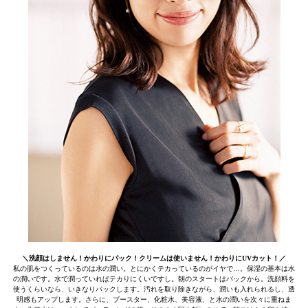
＼洗顔はしません！かわりにパック！クリームは使いません！かわりにUVカット！／
私の肌をつくっているのは水の潤い。とにかくテカっているのがイヤで…。保湿の基本は水
の潤いです。水で潤っていればテカりにくいですし。朝のスタートはパックから。洗顔料を
使うくらいなら、いきなりパックします。汚れを取り除きながら、潤いも入れられるし、透
明感もアップします。さらに、ブースター、化粧水、美容液、と水の潤いを次々に重ねま