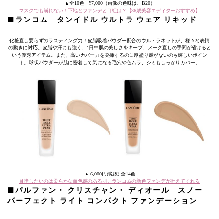
▲全10色 ¥7,000（画像の色味は、B20）
マスクでも崩れない！下地とファンデと口紅は？【36歳美容エディターおすすめ】
■ランコム タンイドル ウルトラ ウェア リキッド
化粧直し要らずのラスティング力！皮脂吸着パウダー配合のウルトラネットが、様々な表情
の動きに対応。皮脂や汗にも強く、1日中肌の美しさをキープ、メーク直しの手間が省けると
いう優秀アイテム。また、高いカバー力を発揮するのに厚塗り感がないのも嬉しいポイン
ト。球状パウダーが肌に密着して気になる毛穴や色ムラ、シミもしっかりカバー。
▲ 6,000円(税抜) 全14色
目指したいのは柔らかな血色感のある肌。ランコムの新色ファンデが叶えてくれる
■パルファン・ クリスチャン・ ディオール スノー
パーフェクト ライト コンパクト ファンデーション