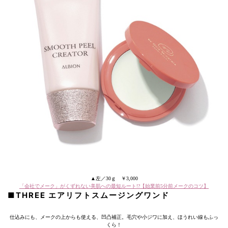
▲左／30ｇ ￥3,000
「会社でメーク」がくずれない美肌への最短ルート!?【始業前5分前メークのコツ】
■THREE エアリフトスムージングワンド
仕込みにも、メークの上からも使える、凹凸補正。毛穴や小ジワに加え、ほうれい線もふっ
くら！