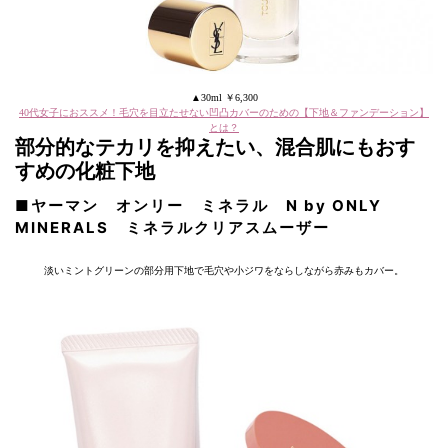
▲30ml ￥6,300
40代女子におススメ！毛穴を目立たせない凹凸カバーのための【下地＆ファンデーション】
とは？
部分的なテカリを抑えたい、混合肌にもおす
すめの化粧下地
■ヤーマン オンリー ミネラル N by ONLY
MINERALS ミネラルクリアスムーザー
淡いミントグリーンの部分用下地で毛穴や小ジワをならしながら赤みもカバー。