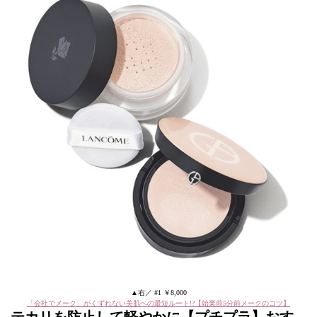
▲右／ #1 ￥8,000
「会社でメーク」がくずれない美肌への最短ルート!?【始業前5分前メークのコツ】