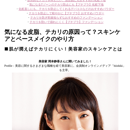
・
部分的なテカリを抑えたい、混合肌にもおすすめの化粧下地
・
気になるTゾーンのテカリ防止にも【プチプラ】化粧下地
・
化粧直しにも、テカりを防止してくれるデパコスなどのおすすめパウダー
・
テカリを防止して軽やかに【プチプラ】おすすめパウダー
・
テカリを防ぎ乾燥知らずなおすすめのファンデーション
・
テカリを防いで崩れにくく【プチプラ】ファンデｰション
気になる皮脂、テカリの原因って？スキンケ
アとベースメイクのやり方
■肌が潤えばテカリにくい！美容家のスキンケアとは
美容家 岡本静香さんに聞いてみました！
Profile：美容に関するさまざまな職種を経て美容家に。会員制オンラインメディア「biishiki」
を主宰。