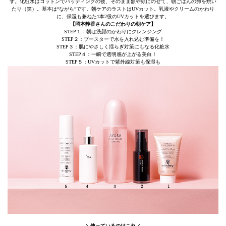
す。化粧水はコットンでパッティングの後、そのまま額や頰にのせて、朝ごはんの卵を焼い
たり（笑）。基本は“ながら”です。朝ケアのラストはUVカット。乳液やクリームのかわり
に、保湿も兼ねた1本2役のUVカットを選びます。
【岡本静香さんのこだわりの朝ケア】
STEP１：朝は洗顔のかわりにクレンジング
STEP２：ブースターで水を入れ込む準備を！
STEP３：肌にやさしく揺らぎ対策にもなる化粧水
STEP４：一瞬で透明感が上がる美白！
STEP５：UVカットで紫外線対策も保湿も
＼使っているのはこれ／