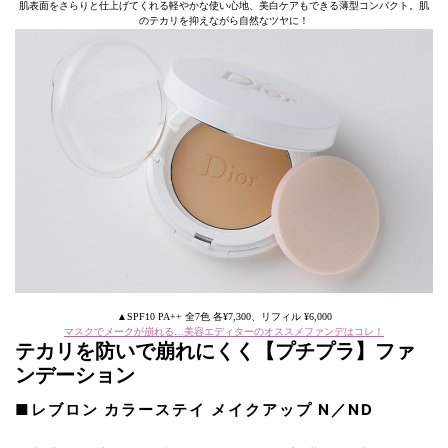
肌表面をさらりと仕上げてくれる軽やかな使い心地、美白ケアもできる薄型コンパクト。肌
のテカリを抑えながら自然なツヤに！
▲SPF10 PA++ 全7色 各¥7,300、リフィル ¥6,000
マスクでメークが崩れる…美容エディターのオススメファンデはコレ！
テカリを防いで崩れにくく【プチプラ】ファ
ンデーション
■レブロン カラーステイ メイクアップ N／ND