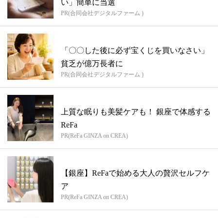
い」簡単に当選
PR(合同会社デジタルファーム )
「〇〇した後に必ず宝くじを買いなさい」
貧乏が億万長者に
PR(合同会社デジタルファーム )
上質な眠りも美髪ケアも！ 銀座で体感する
ReFa
PR(ReFa GINZA on CREA)
【銀座】ReFaで始める大人の贅沢セルフケ
ア
PR(ReFa GINZA on CREA)