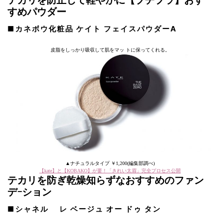
テカリを防止して軽やかに【プチプラ】おす
すめパウダー
■カネボウ化粧品 ケイト フェイスパウダーA
皮脂をしっかり吸収して肌をマッ トに保ってくれる。
▲ナチュラルタイプ ￥1,200(編集部調べ)
【kate】と【KOBAKO】が要！「きれい太眉」完全プロセス公開
テカリを防ぎ乾燥知らずなおすすめのファン
デｰション
■シャネル レ ベージュ オー ドゥ タン