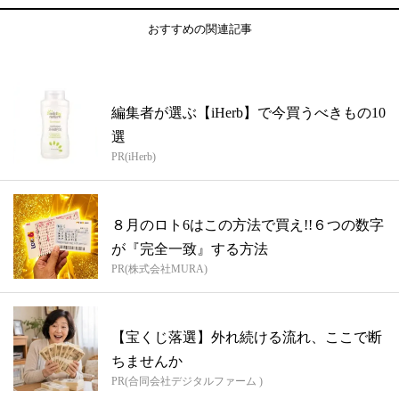
おすすめの関連記事
編集者が選ぶ【iHerb】で今買うべきもの10
選
PR(iHerb)
８月のロト6はこの方法で買え!!６つの数字
が『完全一致』する方法
PR(株式会社MURA)
【宝くじ落選】外れ続ける流れ、ここで断
ちませんか
PR(合同会社デジタルファーム )