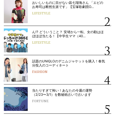
おいしいものに目がない凪七瑠海さん 「エビの
お寿司は断然生派です」【宝塚歌劇団O…
LIFESTYLE
ん!? どういうこと？ 安堵から一転、女の勘はほ
ぼほぼ当たる！【中学生ママ（40…
LIFESTYLE
話題のUNIQLOのデニムジャケットを購入！春気
分投入のコーディネート
FASHION
当たりすぎて怖い！あなたの今週の運勢
（2/23〜3/1）を数秘術占いで占います
FORTUNE