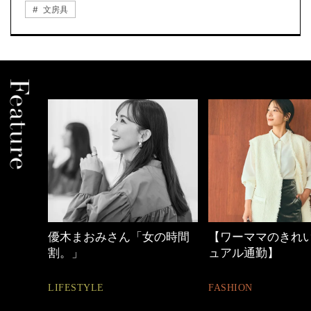
文房具
しゃれ
優木まおみさん「女の時間
【ワーママのきれ
割。」
ュアル通勤】
LIFESTYLE
FASHION