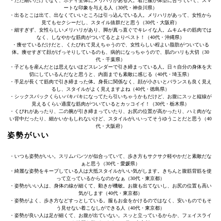
・ただ細いだけでなく、ボディ全体にメリハリがある人。着た服が体型に合っていて、スマ
ートな印象を与える人（30代・神奈川県）
・出るとこは出て、出なくていいところは引っ込んでいる人。メリハリがあって、女性から
見てもセクシーだし、スタイル抜群だと思う（30代・大阪府）
・細すぎず、女性らしいメリハリがあり、脚が真っ直ぐでキレイな人。ムキムキの筋肉では
なく、しなやかな筋肉がついてるとよりベスト！（40代・沖縄県）
・痩せているだけだと、くたびれて見えちゃうので、女性らしい程よい脂肪がついている
体。痩せすぎて顔がげっそりしているのも、病的になっちゃうので、肌のハリも大切（30
代・千葉県）
・子どもを産んだとは思えないほどスレンダーで引き締まっている人。日々自分の身体を大
切にしているんだなと思うと、内面までも素敵に感じる（40代・埼玉県）
・手足が長くて筋肉で引き締まった体。身長に関係なく、顔が小さいとバランスも良く見え
るし、スタイルがよく見えますよね（40代・徳島県）
・シックスパックくらいバキバキになってたら引いちゃうかもだけど、お腹にスッと縦線が
見えるくらい適度な筋肉がついているとカッコイイ！（30代・栃木県）
・くびれがあったり、二の腕が引き締まっていたり、お尻の位置が高かったり、ハミ肉がな
い背中だったり、細かいかもしれないけど、スタイルがいいってそうゆうことだと思う（40
代・大阪府）
姿勢がいい
・いつも姿勢がいい。スリムパンツが似合っていて、歩き方もサクサク軽やかだと素敵だな
ぁと思う（30代・愛媛県）
・綺麗な姿勢をキープしている人は大抵スタイルがいい気がします。きちんと腹筋背筋を使
って立っているからなのかなぁ（30代・東京都）
・姿勢がいい人は、身体の線が細くて、動きが機敏。お腹も出てないし、お尻の位置も高い
気がします（40代・東京都）
・姿勢がよく、歩き方などすっとしている。服もお金をかけるのではなく、安いものでもそ
う見せない着こなしができる人（40代・東京都）
・姿勢が良い人は足が細くて、お腹が出ていない。スッと立っているからか、フェイスライ