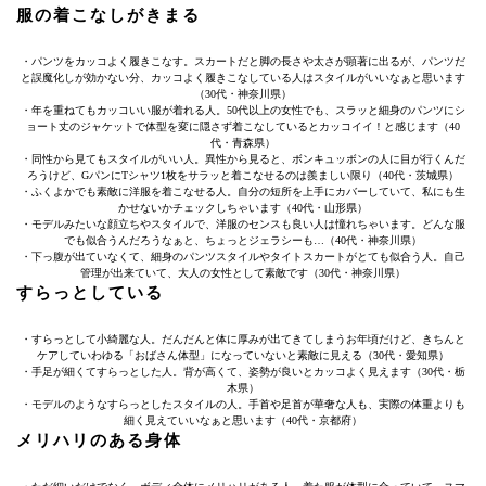
服の着こなしがきまる
・パンツをカッコよく履きこなす。スカートだと脚の長さや太さが顕著に出るが、パンツだ
と誤魔化しが効かない分、カッコよく履きこなしている人はスタイルがいいなぁと思います
（30代・神奈川県）
・年を重ねてもカッコいい服が着れる人。50代以上の女性でも、スラッと細身のパンツにシ
ョート丈のジャケットで体型を変に隠さず着こなしているとカッコイイ！と感じます（40
代・青森県）
・同性から見てもスタイルがいい人。異性から見ると、ボンキュッボンの人に目が行くんだ
ろうけど、GパンにTシャツ1枚をサラッと着こなせるのは羨ましい限り（40代・茨城県）
・ふくよかでも素敵に洋服を着こなせる人。自分の短所を上手にカバーしていて、私にも生
かせないかチェックしちゃいます（40代・山形県）
・モデルみたいな顔立ちやスタイルで、洋服のセンスも良い人は憧れちゃいます。どんな服
でも似合うんだろうなぁと、ちょっとジェラシーも…（40代・神奈川県）
・下っ腹が出ていなくて、細身のパンツスタイルやタイトスカートがとても似合う人。自己
管理が出来ていて、大人の女性として素敵です（30代・神奈川県）
すらっとしている
・すらっとして小綺麗な人。だんだんと体に厚みが出てきてしまうお年頃だけど、きちんと
ケアしていわゆる「おばさん体型」になっていないと素敵に見える（30代・愛知県）
・手足が細くてすらっとした人。背が高くて、姿勢が良いとカッコよく見えます（30代・栃
木県）
・モデルのようなすらっとしたスタイルの人。手首や足首が華奢な人も、実際の体重よりも
細く見えていいなぁと思います（40代・京都府）
メリハリのある身体