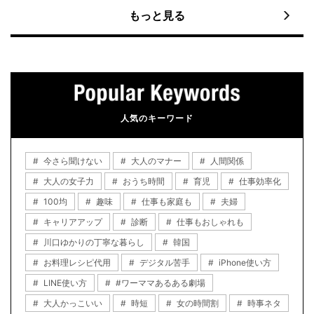
もっと見る
人気のキーワード
今さら聞けない
大人のマナー
人間関係
大人の女子力
おうち時間
育児
仕事効率化
100均
趣味
仕事も家庭も
夫婦
キャリアアップ
診断
仕事もおしゃれも
川口ゆかりの丁寧な暮らし
韓国
お料理レシピ代用
デジタル苦手
iPhone使い方
LINE使い方
#ワーママあるある劇場
大人かっこいい
時短
女の時間割
時事ネタ