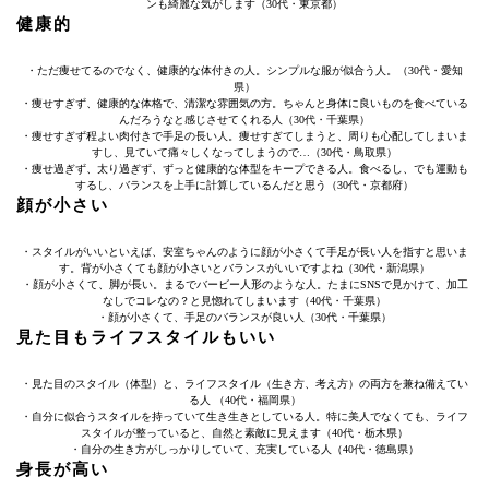
ンも綺麗な気がします（30代・東京都）
健康的
・ただ痩せてるのでなく、健康的な体付きの人。シンプルな服が似合う人。（30代・愛知
県）
・痩せすぎず、健康的な体格で、清潔な雰囲気の方。ちゃんと身体に良いものを食べている
んだろうなと感じさせてくれる人（30代・千葉県）
・痩せすぎず程よい肉付きで手足の長い人。痩せすぎてしまうと、周りも心配してしまいま
すし、見ていて痛々しくなってしまうので…（30代・鳥取県）
・痩せ過ぎず、太り過ぎず、ずっと健康的な体型をキープできる人。食べるし、でも運動も
するし、バランスを上手に計算しているんだと思う（30代・京都府）
顔が小さい
・スタイルがいいといえば、安室ちゃんのように顔が小さくて手足が長い人を指すと思いま
す。背が小さくても顔が小さいとバランスがいいですよね（30代・新潟県）
・顔が小さくて、脚が長い。まるでバービー人形のような人。たまにSNSで見かけて、加工
なしでコレなの？と見惚れてしまいます（40代・千葉県）
・顔が小さくて、手足のバランスが良い人（30代・千葉県）
見た目もライフスタイルもいい
・見た目のスタイル（体型）と、ライフスタイル（生き方、考え方）の両方を兼ね備えてい
る人 （40代・福岡県）
・自分に似合うスタイルを持っていて生き生きとしている人。特に美人でなくても、ライフ
スタイルが整っていると、自然と素敵に見えます（40代・栃木県）
・自分の生き方がしっかりしていて、充実している人（40代・徳島県）
身長が高い