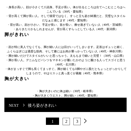
・身長が高い。顔が小さくて八頭身。手足が長い。体が出るところは出てへこむところはへ
こんでいる（30代・愛知県）
・背が高くて脚が長い人。そして猫背ではなく、すっと立ち姿が綺麗だと、完璧なスタイル
だなぁと感じます（40代・愛知県）
・背が高い、顔が小さい、手足が長い、首が長い、痩せ過ぎていない人（40代・茨城県）
・ありきたりかもしれませんが、背が高くすらっとしている人（40代・新潟県）
脚がきれい
・顔が特に美人でなくても、脚が細い人には目がいってしまいます。足首はギュッと細く、
ふくらはぎには適度な筋肉、そして膝にはお肉が乗っかっていない人（40代・神奈川県）
・脚が細いだけでスタイルがいいと思っちゃう。太ももまで細いと完璧！（30代・山口県）
・脚が長い人。デニムなどパンツをマネキンが履いたかのように履ける人ってスゴイと思う
（40代・石川県）
・体がまっすぐで脚も長くてまっすぐ。脚が細くてもO脚やガニ股だとちょっとがっかりして
しまうので、やはりスッと真っ直ぐが素敵（40代・熊本県）
胸が大きい
・胸が大きいのに体は細い（30代・岐阜県）
・胸が大きくウエスト、脚が細い（40代・愛知県）
後ろ姿がきれい
1
2
3