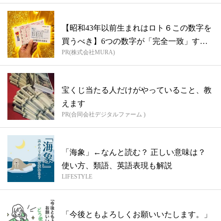
【昭和43年以前生まれはロト６この数字を
買うべき】6つの数字が「完全一致」する
PR(株式会社MURA)
方...
宝くじ当たる人だけがやっていること、教
えます
PR(合同会社デジタルファーム )
「海象」←なんと読む？ 正しい意味は？
使い方、類語、英語表現も解説
LIFESTYLE
「今後ともよろしくお願いいたします。」