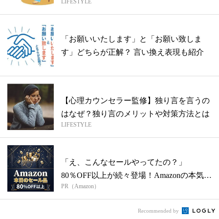
LIFESTYLE
「お願いいたします」と「お願い致しま
す」どちらが正解？ 言い換え表現も紹介
【心理カウンセラー監修】独り言を言うの
はなぜ？独り言のメリットや対策方法とは
LIFESTYLE
「え、こんなセールやってたの？」
80％OFF以上が続々登場！Amazonの本気
PR（Amazon）
が...
Recommended by