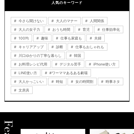
人気のキーワード
今さら聞けない
大人のマナー
人間関係
大人の女子力
おうち時間
育児
仕事効率化
100均
趣味
仕事も家庭も
夫婦
キャリアアップ
診断
仕事もおしゃれも
川口ゆかりの丁寧な暮らし
韓国
お料理レシピ代用
デジタル苦手
iPhone使い方
LINE使い方
#ワーママあるある劇場
大人かっこいい
時短
女の時間割
時事ネタ
文房具