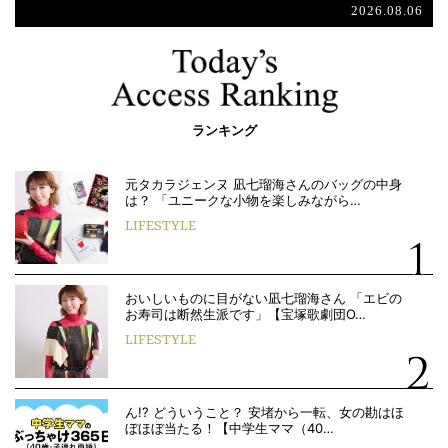
2026.08.06
ランキング
元タカラジェンヌ 凪七瑠海さんのバッグの中身
は？ 「ユニークな小物を楽しみながら…
LIFESTYLE
おいしいものに目がない凪七瑠海さん 「エビの
お寿司は断然生派です」【宝塚歌劇団O…
LIFESTYLE
ん!? どういうこと？ 安堵から一転、女の勘はほ
ぼほぼ当たる！【中学生ママ（40…