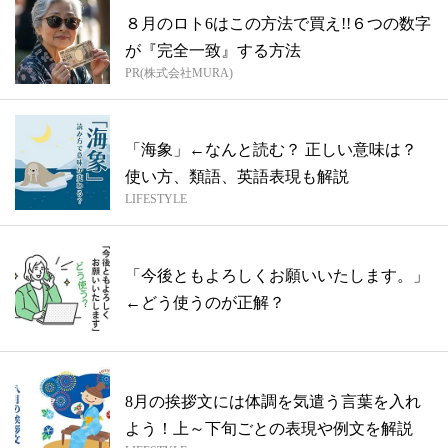
８月のロト6はこの方法で買え!!６つの数字
が『完全一致』する方法
PR(株式会社MURA)
「海象」←なんと読む？ 正しい意味は？
使い方、類語、英語表現も解説
LIFESTYLE
「今後ともよろしくお願いいたします。」
←どう使うのが正解？
8月の挨拶文には体調を気遣う言葉を入れ
よう！上～下旬ごとの表現や例文を解説