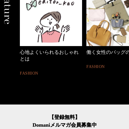
くいられるおしゃれ
働く女性のバッグの中身
40代
FASHION
BEAUT
【登録無料】
Domaniメルマガ会員募集中