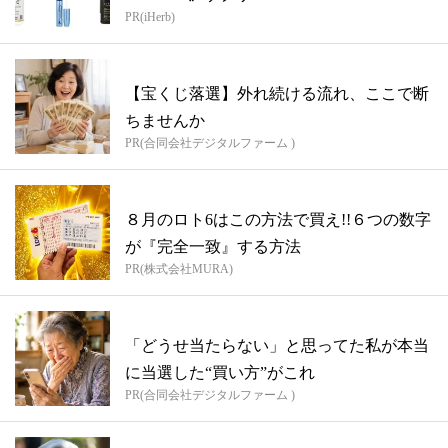
PR(iHerb)
【宝くじ落選】外れ続ける流れ、ここで断
ちませんか
PR(合同会社デジタルファーム )
８月のロト6はこの方法で買え!!６つの数字
が『完全一致』する方法
PR(株式会社MURA)
「どうせ当たらない」と思ってた私が本当
に当選した“買い方”がこれ
PR(合同会社デジタルファーム )