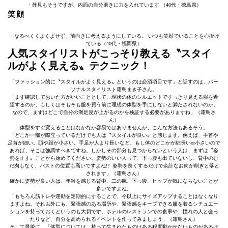
・外見もそうですが、内面の自分磨きに力を入れています （40代・徳島県）
笑顔
・なるべくくよくよせず、前向きに考えるようにしている。 いつも笑顔でいることを心掛け
ている（40代・福岡県）
人気スタイリストがこっそり教える〝スタイ
ルがよく見える〟テクニック！
「ファッション的に〝スタイルがよく見える〟というのは必須項目です」と話すのは、パー
ソナルスタイリスト霜鳥まき子さん。
「まず確認しておいた方がいいこととして、現状の体のシルエットですっきり見える服を希
望するのか、もしくはそもそも服を買う前に理想の体型を手にしないと満たされないのか。
なので、まずはどこで自分の満足度が上がるのかを検証する必要がありますね」（霜鳥さ
ん）
体型をすぐ変えることはなかなか容易ではありませんが、こんな方法もあるそう。
「どこか一部が際立っているだけでも人は〝スタイルが良い〟と感じます。例えば、手首や
足首が細い。頭や顔が小さい。手足が人より長いなど、もし体のどこかが細長いor小さいので
あれば、そこは強調すべきですね。しかしその部分も見つからないという人は、まずは〝姿
勢を正す〟ことから始めてください。姿勢のいい人って、下っ腹も出ていないし、背中のむ
だ肉もなく、バストの位置も高いですよね!? 姿勢を良くするだけで余計なお肉が削ぎと落と
されます」（霜鳥さん）
確かに姿勢が良い人は、年齢を感じる背中、二の腕、下っ腹、ヒップが気にならないことが
多いですよね。
「もちろん筋トレや運動を定期的にすることで、今以上にサイズアップすることはなくなり
ますよね。それ以外にも、緊張感のある場所や、緊張感をキープできる服を着るシチュエー
ションを持っておくというのも大切です。ホテルのレストランでの食事や、憧れの人と会っ
たりなど、自分を高められるイベントを作ってみましょう」（霜鳥さん）
そして最後に、「体型については、持って生まれたものはある程度動かせないものがあるけ