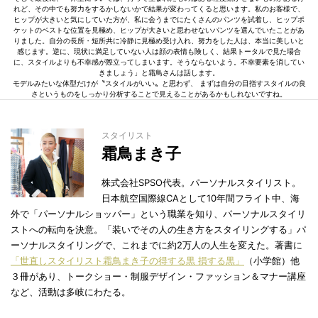
れど、その中でも努力をするかしないかで結果が変わってくると思います。私のお客様で、
ヒップが大きいと気にしていた方が、私に会うまでにたくさんのパンツを試着し、ヒップポ
ケットのベストな位置を見極め、ヒップが大きいと思わせないパンツを選んでいたことがあ
りました。自分の長所・短所共に冷静に見極め受け入れ、努力をした人は、本当に美しいと
感じます。逆に、現状に満足していない人は顔の表情も険しく、結果トータルで見た場合
に、スタイルよりも不幸感が際立ってしまいます。そうならないよう。不幸要素を消してい
きましょう」と霜鳥さんは話します。
モデルみたいな体型だけが〝スタイルがいい〟と思わず、 まずは自分の目指すスタイルの良
さというものをしっかり分析することで見えることがあるかもしれないですね。
スタイリスト
霜鳥まき子
株式会社SPSO代表。パーソナルスタイリスト。
日本航空国際線CAとして10年間フライト中、海
外で「パーソナルショッパー」という職業を知り、パーソナルスタイリ
ストへの転向を決意。「装いでその人の生き方をスタイリングする」パ
ーソナルスタイリングで、これまでに約2万人の人生を変えた。著書に
「世直しスタイリスト霜鳥まき子の得する黒 損する黒」
（小学館）他
３冊があり、トークショー・制服デザイン・ファッション＆マナー講座
など、活動は多岐にわたる。