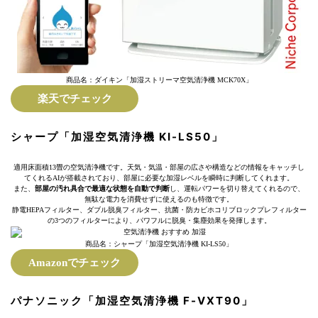
商品名：ダイキン「加湿ストリーマ空気清浄機 MCK70X」
楽天でチェック
シャープ「加湿空気清浄機 KI-LS50」
適用床面積13畳の空気清浄機です。天気・気温・部屋の広さや構造などの情報をキャッチし
てくれるAIが搭載されており、部屋に必要な加湿レベルを瞬時に判断してくれます。
また、
部屋の汚れ具合で最適な状態を自動で判断
し、運転パワーを切り替えてくれるので、
無駄な電力を消費せずに使えるのも特徴です。
静電HEPAフィルター、ダブル脱臭フィルター、抗菌・防カビホコリブロックプレフィルター
の3つのフィルターにより、パワフルに脱臭・集塵効果を発揮します。
商品名：シャープ「加湿空気清浄機 KI-LS50」
Amazonでチェック
パナソニック「加湿空気清浄機 F-VXT90」