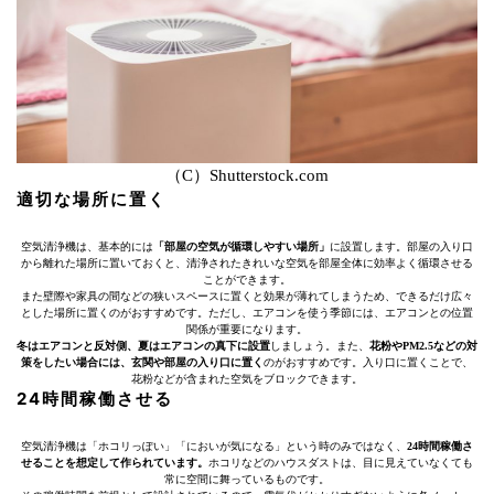
（C）Shutterstock.com
適切な場所に置く
空気清浄機は、基本的には
「部屋の空気が循環しやすい場所」
に設置します。部屋の入り口
から離れた場所に置いておくと、清浄されたきれいな空気を部屋全体に効率よく循環させる
ことができます。
また壁際や家具の間などの狭いスペースに置くと効果が薄れてしまうため、できるだけ広々
とした場所に置くのがおすすめです。ただし、エアコンを使う季節には、エアコンとの位置
関係が重要になります。
冬はエアコンと反対側、夏はエアコンの真下に設置
しましょう。また、
花粉やPM2.5などの対
策をしたい場合には、玄関や部屋の入り口に置く
のがおすすめです。入り口に置くことで、
花粉などが含まれた空気をブロックできます。
24時間稼働させる
空気清浄機は「ホコリっぽい」「においが気になる」という時のみではなく、
24時間稼働さ
せることを想定して作られています。
ホコリなどのハウスダストは、目に見えていなくても
常に空間に舞っているものです。