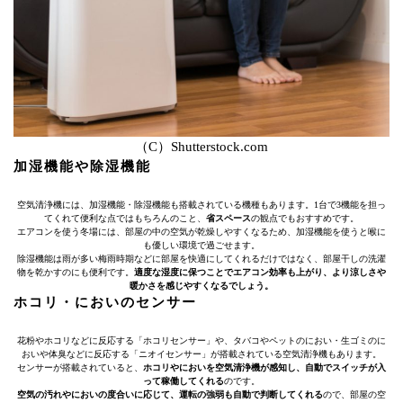
（C）Shutterstock.com
加湿機能や除湿機能
空気清浄機には、加湿機能・除湿機能も搭載されている機種もあります。1台で3機能を担っ
てくれて便利な点ではもちろんのこと、
省スペース
の観点でもおすすめです。
エアコンを使う冬場には、部屋の中の空気が乾燥しやすくなるため、加湿機能を使うと喉に
も優しい環境で過ごせます。
除湿機能は雨が多い梅雨時期などに部屋を快適にしてくれるだけではなく、部屋干しの洗濯
物を乾かすのにも便利です。
適度な湿度に保つことでエアコン効率も上がり、より涼しさや
暖かさを感じやすくなるでしょう。
ホコリ・においのセンサー
花粉やホコリなどに反応する「ホコリセンサー」や、タバコやペットのにおい・生ゴミのに
おいや体臭などに反応する「ニオイセンサー」が搭載されている空気清浄機もあります。
センサーが搭載されていると、
ホコリやにおいを空気清浄機が感知し、自動でスイッチが入
って稼働してくれる
のです。
空気の汚れやにおいの度合いに応じて、運転の強弱も自動で判断してくれる
ので、部屋の空