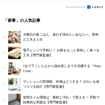
Recommended by
「家事」の人気記事
大晦日の夜ごはん、迷わず決めたいあなたへ。実例
と工夫まとめ
電子レンジで手軽に！ お餅をもっと美味しく食べる
工夫【専門家監修】
1台で下ごしらえから温め直しまで大活躍する「Ninja
Crispi」
マンションの窓掃除、外側はどうする？ きれいを保
つコツを紹介【専門家監修】
玄関タイル掃除は「素材と汚れ」で変える！ 手軽で
効果的な実践法【専門家監修】