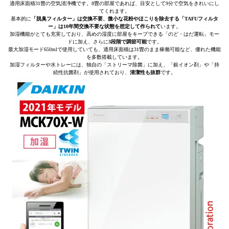
適用床面積31畳の空気清浄機です。8畳の部屋であれば、目安として9分で空気をきれいにし
てくれます。
基本的に
「脱臭フィルター」は交換不要、微小な花粉やほこりを除去する「TAFUフィルタ
ー」は10年間交換不要な状態を想定して作られて
います。
加湿機能がとても充実しており、高めの湿度に部屋をキープできる「のど・はだ運転」モー
ドに加え、さらに
3段階で調節可能
です。
最大加湿モード650mlで使用していても、適用床面積は31畳のまま稼働可能など、優れた機能
を多数搭載しています。
加湿フィルターや水トレーには、独自の「ストリーマ除菌」に加え、「銀イオン剤」や「持
続性抗菌剤」が使用されており、
清潔性も抜群
です。