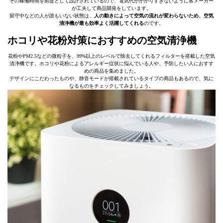
その稼働時間を前提として設計されているので、電気代がかかりすぎないように各メーカー
が工夫して商品開発をしています。
留守中などの人が誰もいない状態は、
人の動きによって空気の流れが変わらないため、空気
清浄機が最も効率よく活躍してくれる
のです。
ホコリや花粉対策におすすめの空気清浄機
花粉やPM2.5などの微粒子を、99%以上のレベルで除去してくれるフィルターを搭載した空気
清浄機です。ホコリや花粉によるアレルギー症状に悩んでいる人や、予防したい人におすす
めの商品を集めました。
デザインにこだわったものや、静音モードが搭載されているタイプの商品もあるので、気に
なるものをチェックしてみましょう。