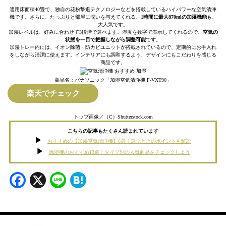
適用床面積40畳で、独自の花粉撃退テクノロジーなどを搭載しているハイパワーな空気清浄
機です。さらに、たっぷりと部屋に潤いを与えてくれる、
1時間に最大870mlの加湿機能
も、
大人気です。
加湿レベルは、好みに合わせて3段階で選べます。湿度を数字で表示してくれるので、
空気の
状態を一目で把握しながら調整可能
です。
加湿トレー内には、イオン除菌・防カビユニットが搭載されているので、定期的にお手入れ
をしながら清潔に使えます。インテリアにも調和するよう、デザインにもこだわりを感じる
商品です。
商品名：パナソニック「加湿空気清浄機 F-VXT90」
楽天でチェック
トップ画像／（C）Shutterstock.com
こちらの記事もたくさん読まれています
おすすめの【加湿空気清浄機】6選｜選ぶときのポイントも解説
除湿機のおすすめ13選｜タイプ別の人気商品をチェックしよう
Facebook
X
Line
Hatena