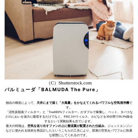
（C）Shutterstock.com
バルミューダ「BALMUDA The Pure」
独自の構造によって、
天井にまで届く「大風量」をかなえてくれるパワフルな空気清浄機
で
す。
「活性炭脱臭フィルター」と「TrueHEPAフィルター」がダブルで稼働し、ペット、タバコな
どのにおいを強力に吸収するだけでなく、PM2.5やウィルス、カビなどを30分間で99.9%除去
するという実験結果も出ています。
最大の特徴は、
空気を送り出すファンの上に整流翼が配置された仕組み
。ジェットエンジン
などに使われる技術を再設計したというこちらの工夫により、部屋の空気をパワフルに快適
な状態にしてくれるのです。