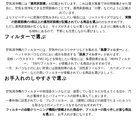
空気清浄機には
「適用床面積」
が記載されています。これは最大風量で30分間稼働させた場
合に、空気を清浄化できる空間面積のことです。適用床面積は「25畳」などのように記載さ
れています。
よりスピーディーに部屋の空気をきれいにしたい場合には、ジャストサイズではなく、
実際
の部屋面積の3倍以上の適用床面積が記載されている商品を選ぶ
のがおすすめです。
ただし適用床面積が広くなると、サイズが大きくなり重くなります。おまけに価格も高くな
る傾向にあるので、予算にも注意しながら選びましょう。
フィルターで選ぶ
空気清浄機のフィルターには、空気中のホコリやチリなどを集める
「集塵フィルター」
と、
ペットやタバコなどのにおい成分を除去する
「脱臭フィルター」
があります。
花粉・ハウスダスト・PM2.5などを除去したい場合には、集塵効果がある「HEPAフィルタ
ー」「TAFUフィルター」が搭載されている商品がおすすめです。
一方、タバコなどのにおい対策には脱臭効果のある「活性炭フィルター」「カーボンフィル
ター」などの黒いフィルターが搭載されている商品を選びましょう。
お手入れのしやすさで選ぶ
空気清浄機のフィルターや加湿器タンクなどは、放置しているとカビが生えてくるほか、汚
れが蓄積するとパフォーマンスの効率も落ちてしまいます。
一番外側に設置されている「プレフィルター」は、2週間に1回ほどの頻度でたまったホコリ
を取るなどのメンテナンスをするのがおすすめです。
フィルターの自動クリーニング機能が搭載された商品や、フィルターの取り外しが楽な商品
を選ぶ
と、お手入れが楽になります。