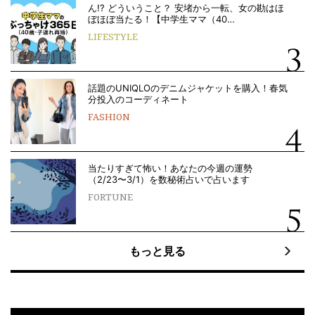
ん!? どういうこと？ 安堵から一転、女の勘はほ
ぼほぼ当たる！【中学生ママ（40…
LIFESTYLE
話題のUNIQLOのデニムジャケットを購入！春気
分投入のコーディネート
FASHION
当たりすぎて怖い！あなたの今週の運勢
（2/23〜3/1）を数秘術占いで占います
FORTUNE
もっと見る