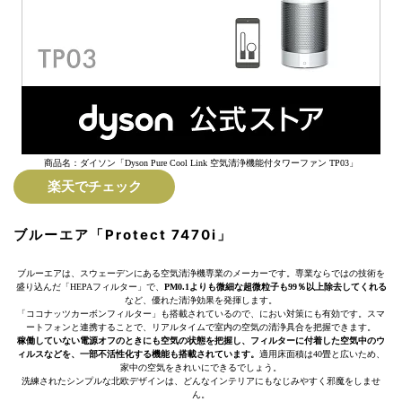
商品名：ダイソン「Dyson Pure Cool Link 空気清浄機能付タワーファン TP03」
楽天でチェック
ブルーエア「Protect 7470i」
ブルーエアは、スウェーデンにある空気清浄機専業のメーカーです。専業ならではの技術を
盛り込んだ「HEPAフィルター」で、
PM0.1よりも微細な超微粒子も99％以上除去してくれる
など、優れた清浄効果を発揮します。
「ココナッツカーボンフィルター」も搭載されているので、におい対策にも有効です。スマ
ートフォンと連携することで、リアルタイムで室内の空気の清浄具合を把握できます。
稼働していない電源オフのときにも空気の状態を把握し、フィルターに付着した空気中のウ
ィルスなどを、一部不活性化する機能も搭載されています。
適用床面積は40畳と広いため、
家中の空気をきれいにできるでしょう。
洗練されたシンプルな北欧デザインは、どんなインテリアにもなじみやすく邪魔をしませ
ん。