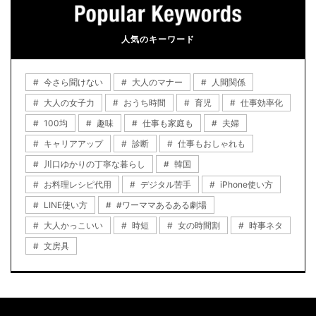
人気のキーワード
今さら聞けない
大人のマナー
人間関係
大人の女子力
おうち時間
育児
仕事効率化
100均
趣味
仕事も家庭も
夫婦
キャリアアップ
診断
仕事もおしゃれも
川口ゆかりの丁寧な暮らし
韓国
お料理レシピ代用
デジタル苦手
iPhone使い方
LINE使い方
#ワーママあるある劇場
大人かっこいい
時短
女の時間割
時事ネタ
文房具