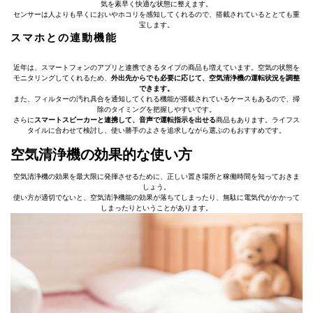
気を素早く快適な状態に整えます。
センサーは人よりも早くにおいやホコリを感知してくれるので、搭載されているととても重
宝します。
スマホとの連動機能
近年は、スマートフォンのアプリと連携できるタイプの商品も増えています。空気の状態を
モニタリングしてくれるため、
外出先からでも必要に応じて、空気清浄機の運転状況を調整
できます。
また、フィルターの汚れ具合を通知してくれる機能が搭載されているケースもあるので、掃
除のタイミングを把握しやすいです。
さらに
スマートスピーカーと連携して、音声で運転指示を出せる
商品もあります。ライフス
タイルに合わせて検討し、使い勝手のよさを追求しながら選ぶのもおすすめです。
空気清浄機の効果的な使い方
空気清浄機の効果を最大限に発揮させるために、正しい置き場所と稼働時間を知っておきま
しょう。
使い方が適切でないと、空気清浄機能の効果が落ちてしまったり、無駄に電気代がかかって
しまったりということがあります。