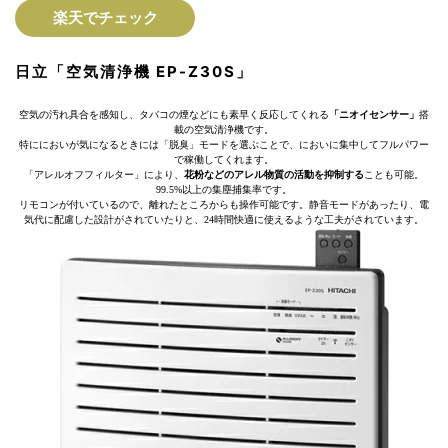
楽天でチェック
日立「空気清浄機 EP-Z30S」
空気の汚れ具合を感知し、タバコの煙などにも素早く反応してくれる
「ニオイセンサー」
搭
載の空気清浄機です。
特ににおいが気になるときには「脱臭」モードを選ぶことで、においに集中してフルパワー
で稼働してくれます。
「アレルオフフィルター」により、
花粉などのアレル物質の活動を抑制する
ことも可能。
99.5%以上の集塵捕集率です。
リモコンが付いているので、離れたところからも操作可能です。静音モードがあったり、電
気代に配慮した設計がされていたりと、24時間快適に使えるような工夫がされています。