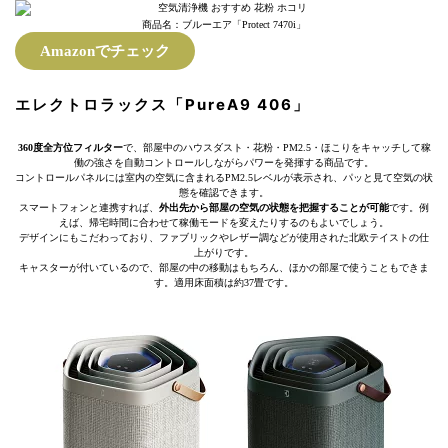
商品名：ブルーエア「Protect 7470i」
Amazonでチェック
エレクトロラックス「PureA9 406」
360度全方位フィルター
で、部屋中のハウスダスト・花粉・PM2.5・ほこりをキャッチして稼
働の強さを自動コントロールしながらパワーを発揮する商品です。
コントロールパネルには室内の空気に含まれるPM2.5レベルが表示され、パッと見て空気の状
態を確認できます。
スマートフォンと連携すれば、
外出先から部屋の空気の状態を把握することが可能
です。例
えば、帰宅時間に合わせて稼働モードを変えたりするのもよいでしょう。
デザインにもこだわっており、ファブリックやレザー調などが使用された北欧テイストの仕
上がりです。
キャスターが付いているので、部屋の中の移動はもちろん、ほかの部屋で使うこともできま
す。適用床面積は約37畳です。