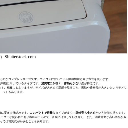
Shutterstock.com
くのがコンプレッサー式です。エアコンに付いている除湿機能と同じ方式を使います。
雨時期に向いているタイプです。
消費電力が低く、排熱も少ない
点が特徴です。
ます。機種にもよりますが、サイズが大きめで場所を取ること、振動や運転音が大きいというデメリ
ットもあります。
気に変える仕組みです。
コンパクトで軽量
なタイプが多く、
運転音も小さめ
という特徴を持ちます。
ヒーターが使われており温風が出るので、夏場には適していません。また、消費電力が高い商品が多
っては電気代がかさむこともあります。