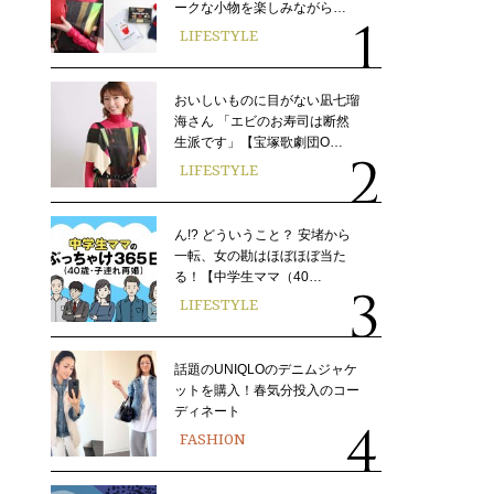
ークな小物を楽しみながら…
LIFESTYLE
おいしいものに目がない凪七瑠
海さん 「エビのお寿司は断然
生派です」【宝塚歌劇団O…
LIFESTYLE
ん!? どういうこと？ 安堵から
一転、女の勘はほぼほぼ当た
る！【中学生ママ（40…
LIFESTYLE
話題のUNIQLOのデニムジャケ
ットを購入！春気分投入のコー
ディネート
FASHION