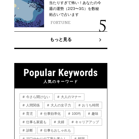
当たりすぎて怖い！あなたの今
週の運勢（2/23〜3/1）を数秘
術占いで占います
FORTUNE
もっと見る
人気のキーワード
今さら聞けない
大人のマナー
人間関係
大人の女子力
おうち時間
育児
仕事効率化
100均
趣味
仕事も家庭も
夫婦
キャリアアップ
診断
仕事もおしゃれも
川口ゆかりの丁寧な暮らし
韓国