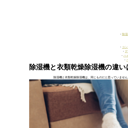
・
除湿
・
コン
・
デ
・
ハ
・
除湿機と衣類乾燥除湿機の違い
除湿機と衣類乾燥除湿機は、同じものだと思っていません