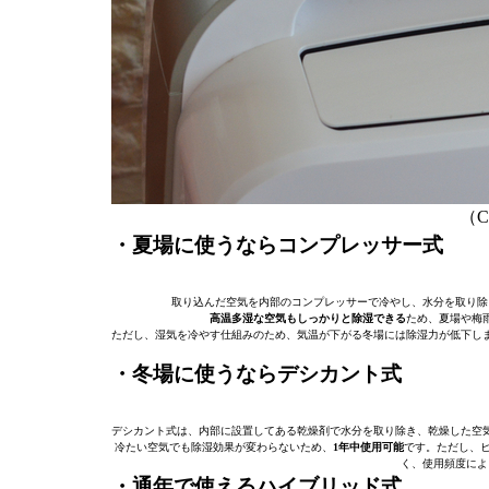
（C）
・夏場に使うならコンプレッサー式
取り込んだ空気を内部のコンプレッサーで冷やし、水分を取り除
高温多湿な空気もしっかりと除湿できる
ため、夏場や梅
ただし、湿気を冷やす仕組みのため、気温が下がる冬場には除湿力が低下し
・冬場に使うならデシカント式
デシカント式は、内部に設置してある乾燥剤で水分を取り除き、乾燥した空
冷たい空気でも除湿効果が変わらないため、
1年中使用可能
です。ただし、
く、使用頻度によ
・通年で使えるハイブリッド式