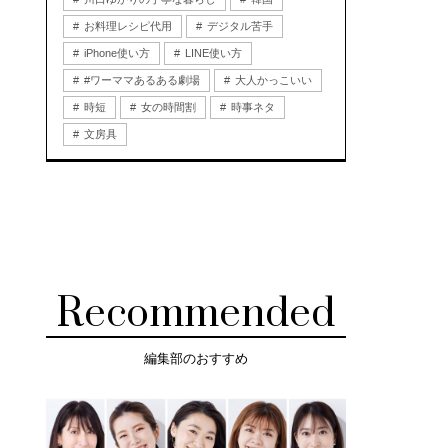
お料理レシピ代用
デジタル苦手
iPhone使い方
LINE使い方
#ワーママあるある劇場
大人かっこいい
時短
女の時間割
時事ネタ
文房具
Recommended
編集部のおすすめ