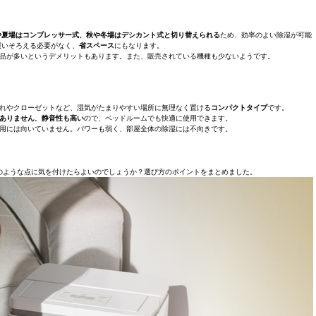
や夏場はコンプレッサー式、秋や冬場はデシカント式と切り替えられる
ため、効率のよい除湿が可能
買いそろえる必要がなく、
省スペース
にもなります。
品が多いというデメリットもあります。また、販売されている機種も少ないようです。
れやクローゼットなど、湿気がたまりやすい場所に無理なく置ける
コンパクトタイプ
です。
ありません
。
静音性も高い
ので、ベッドルームでも快適に使用できます。
使用には向いていません。パワーも弱く、部屋全体の除湿には不向きです。
のような点に気を付けたらよいのでしょうか？選び方のポイントをまとめました。