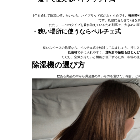
1年を通して快適に使いたいなら、ハイブリッド式がおすすめです。
梅雨時
です。気候に合わせて2台を
ただし、二つのタイプを兼ね備えているため割高で、大きめの商
・狭い場所に使うならペルチェ式
狭いスペースの除湿なら、ペルチェ式を検討してみましょう。押し入
低価格
で手に入れやすく、
運転音や振動もほとんど
ただし、空気が冷たいと機能が低下するため、冬場の
除湿機の選び方
数ある商品の中から満足度の高いものを選びたい場合、ど