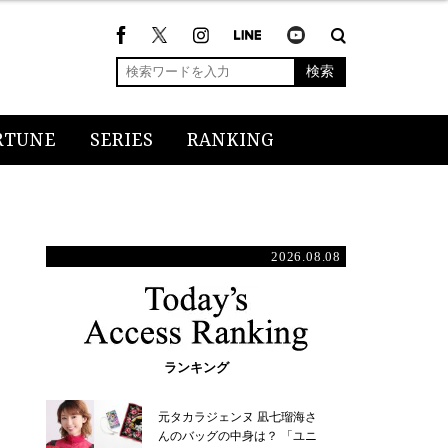
検索
RTUNE
SERIES
RANKING
2026.08.08
ランキング
元タカラジェンヌ 凪七瑠海さ
んのバッグの中身は？ 「ユニ