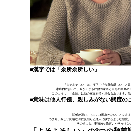
■漢字では「余所余所しい」
「よそよそしい」は、漢字で「余所余所しい」と書
家庭内において、親が子どもに他の家庭と自分の家庭の
このように、「余所」は他の家庭を指す場合もあります。他
■意味は他人行儀、親しみがない態度の
関係が薄い、あるいは関心がないことを表す
つまり、親しい間柄なのに見知らぬ他人に接するような態度、
その他にも、事務的な物言いやそっけな
「よそよそしい」の3つの類義