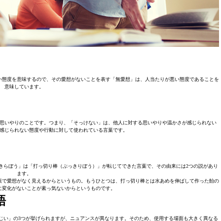
い態度を意味するので、その愛想がないことを表す「無愛想」は、人当たりが悪い態度であることを
意味しています。
思いやりのことです。つまり、「そっけない」は、他人に対する思いやりや温かさが感じられない
感じられない態度や行動に対して使われている言葉です。
きらぼう」は「打っ切り棒（ぶっきりぼう）」が転じてできた言葉で、その由来には2つの説があり
ます。
素で愛想がなく見えるからというもの。もうひとつは、打っ切り棒とは水あめを伸ばして作った飴の
に変化がないことが素っ気ないからというものです。
語
じい」の3つが挙げられますが、ニュアンスが異なります。そのため、使用する場面も大きく異なる