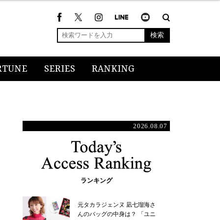
検索
RTUNE
SERIES
RANKING
2026.08.07
ランキング
元タカラジェンヌ 凪七瑠海さ
んのバッグの中身は？ 「ユニ