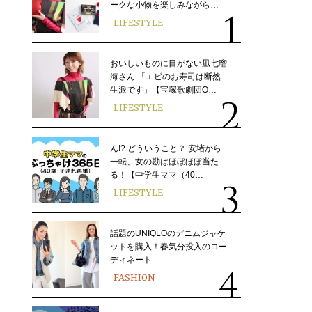
ークな小物を楽しみながら…
LIFESTYLE
おいしいものに目がない凪七瑠
海さん 「エビのお寿司は断然
生派です」【宝塚歌劇団O…
LIFESTYLE
ん!? どういうこと？ 安堵から
一転、女の勘はほぼほぼ当た
る！【中学生ママ（40…
LIFESTYLE
話題のUNIQLOのデニムジャケ
ットを購入！春気分投入のコー
ディネート
FASHION