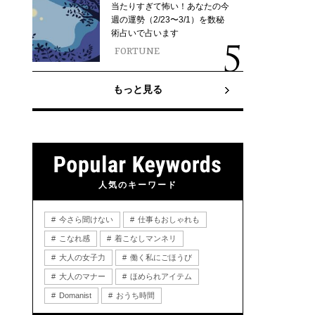
当たりすぎて怖い！あなたの今
週の運勢（2/23〜3/1）を数秘
術占いで占います
FORTUNE
もっと見る
人気のキーワード
今さら聞けない
仕事もおしゃれも
こなれ感
着こなしマンネリ
大人の女子力
働く私にごほうび
大人のマナー
ほめられアイテム
Domanist
おうち時間