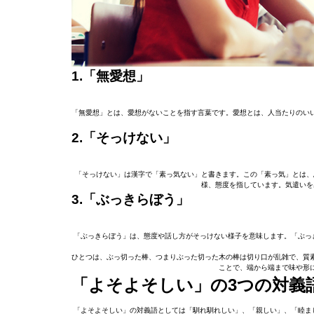
1.「無愛想」
「無愛想」とは、愛想がないことを指す言葉です。愛想とは、人当たりのい
2.「そっけない」
「そっけない」は漢字で「素っ気ない」と書きます。この「素っ気」とは、
様、態度を指しています。気遣いを
3.「ぶっきらぼう」
「ぶっきらぼう」は、態度や話し方がそっけない様子を意味します。「ぶっ
ひとつは、ぶっ切った棒、つまりぶった切った木の棒は切り口が乱雑で、質
ことで、端から端まで味や形
「よそよそしい」の3つの対義
「よそよそしい」の対義語としては「馴れ馴れしい」、「親しい」、「睦ま