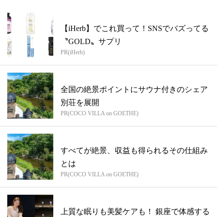
【iHerb】でこれ買って！SNSでバズってる
〝GOLD〟サプリ
PR(iHerb)
全国の絶景ポイントにサウナ付きのシェア
別荘を展開
PR(COCO VILLA on GOETHE)
すべてが絶景、収益も得られるその仕組み
とは
PR(COCO VILLA on GOETHE)
上質な眠りも美髪ケアも！ 銀座で体感する