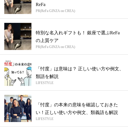
ReFa
PR(ReFa GINZA on CREA)
特別な名入れギフトも！ 銀座で選ぶReFa
の上質ケア
PR(ReFa GINZA on CREA)
「忖度」は意味は？ 正しい使い方や例文、
類語を解説
LIFESTYLE
「忖度」の本来の意味を確認しておきた
い！正しい使い方や例文、類義語も解説
LIFESTYLE