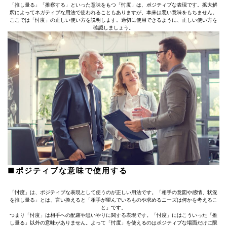
「推し量る」「推察する」といった意味をもつ「忖度」は、ポジティブな表現です。拡大解
釈によってネガティブな用法で使われることもありますが、本来は悪い意味をもちません。
ここでは「忖度」の正しい使い方を説明します。適切に使用できるように、正しい使い方を
確認しましょう。
■ポジティブな意味で使用する
「忖度」は、ポジティブな表現として使うのが正しい用法です。「相手の意図や感情、状況
を推し量る」とは、言い換えると「相手が望んでいるものや求めるニーズは何かを考えるこ
と」です。
つまり「忖度」は相手への配慮や思いやりに関する表現です。「忖度」にはこういった「推
し量る」以外の意味がありません。よって「忖度」を使えるのはポジティブな場面だけに限