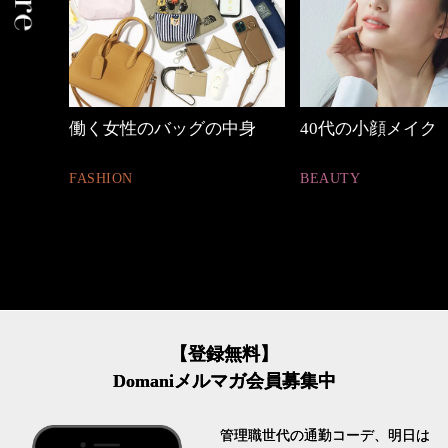
中身
40代の小顔メイク
心地よくいられる
とは
BEAUTY
FASHION
【登録無料】
Domaniメルマガ会員募集中
管理職世代の通勤コーデ、明日は