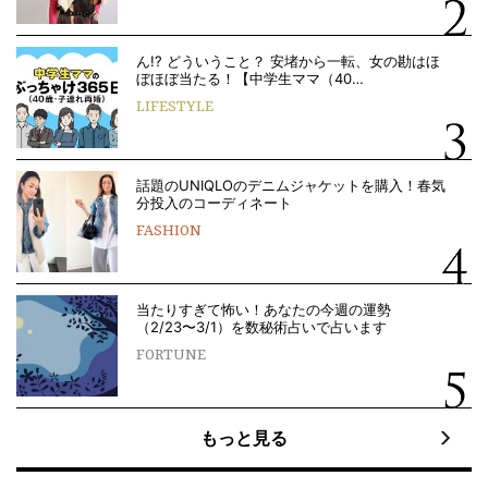
ん!? どういうこと？ 安堵から一転、女の勘はほ
ぼほぼ当たる！【中学生ママ（40…
LIFESTYLE
話題のUNIQLOのデニムジャケットを購入！春気
分投入のコーディネート
FASHION
当たりすぎて怖い！あなたの今週の運勢
（2/23〜3/1）を数秘術占いで占います
FORTUNE
もっと見る