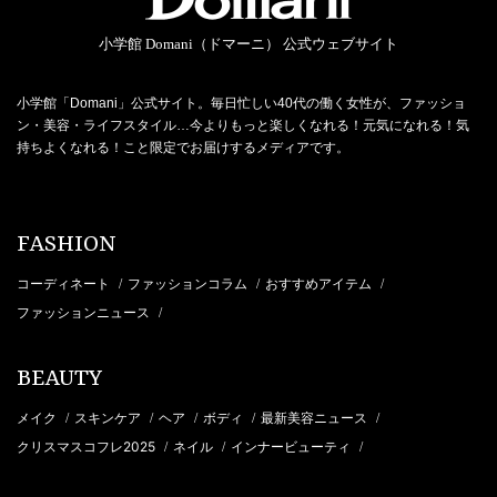
小学館 Domani（ドマーニ） 公式ウェブサイト
小学館「Domani」公式サイト。毎日忙しい40代の働く女性が、ファッショ
ン・美容・ライフスタイル…今よりもっと楽しくなれる！元気になれる！気
持ちよくなれる！こと限定でお届けするメディアです。
FASHION
コーディネート
ファッションコラム
おすすめアイテム
/
/
/
ファッションニュース
/
BEAUTY
メイク
スキンケア
ヘア
ボディ
最新美容ニュース
/
/
/
/
/
クリスマスコフレ2025
ネイル
インナービューティ
/
/
/