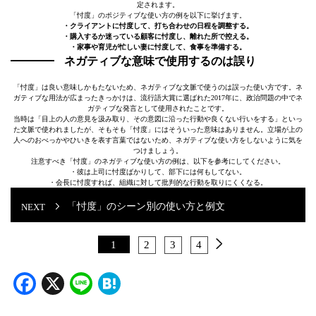
定されます。
「忖度」のポジティブな使い方の例を以下に挙げます。
・クライアントに忖度して、打ち合わせの日程を調整する。
・購入するか迷っている顧客に忖度し、離れた所で控える。
・家事や育児が忙しい妻に忖度して、食事を準備する。
ネガティブな意味で使用するのは誤り
「忖度」は良い意味しかもたないため、ネガティブな文脈で使うのは誤った使い方です。ネ
ガティブな用法が広まったきっかけは、流行語大賞に選ばれた2017年に、政治問題の中でネ
ガティブな発言として使用されたことです。
当時は「目上の人の意見を汲み取り、その意図に沿った行動や良くない行いをする」といっ
た文脈で使われましたが、そもそも「忖度」にはそういった意味はありません。立場が上の
人へのおべっかやひいきを表す言葉ではないため、ネガティブな使い方をしないように気を
つけましょう。
注意すべき「忖度」のネガティブな使い方の例は、以下を参考にしてください。
・彼は上司に忖度ばかりして、部下には何もしてない。
・会長に忖度すれば、組織に対して批判的な行動を取りにくくなる。
「忖度」のシーン別の使い方と例文
1
2
3
4
Facebook
X
Line
Hatena