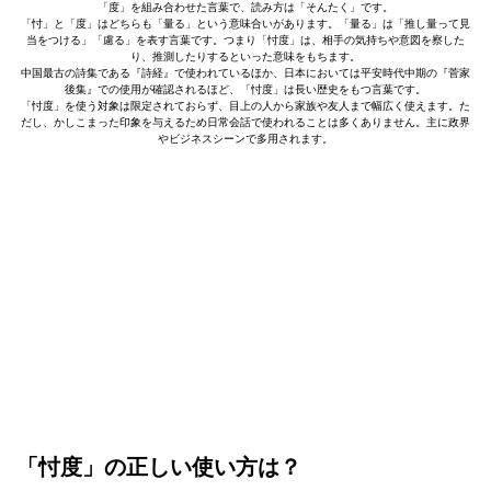
「度」を組み合わせた言葉で、読み方は「そんたく」です。
「忖」と「度」はどちらも「量る」という意味合いがあります。「量る」は「推し量って見
当をつける」「慮る」を表す言葉です。つまり「忖度」は、相手の気持ちや意図を察した
り、推測したりするといった意味をもちます。
中国最古の詩集である『詩経』で使われているほか、日本においては平安時代中期の『菅家
後集』での使用が確認されるほど、「忖度」は長い歴史をもつ言葉です。
「忖度」を使う対象は限定されておらず、目上の人から家族や友人まで幅広く使えます。た
だし、かしこまった印象を与えるため日常会話で使われることは多くありません。主に政界
やビジネスシーンで多用されます。
「忖度」の正しい使い方は？