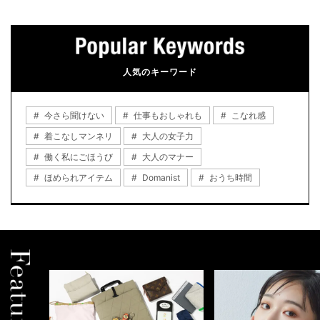
人気のキーワード
今さら聞けない
仕事もおしゃれも
こなれ感
着こなしマンネリ
大人の女子力
働く私にごほうび
大人のマナー
ほめられアイテム
Domanist
おうち時間