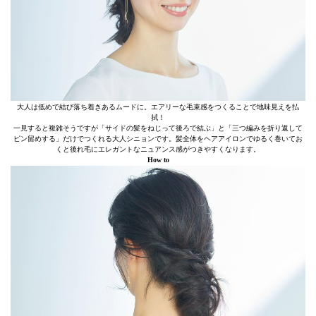
大人は低めで結び落ち着きあるムードに。エアリーな毛束感をつくることで地味見えを払
拭！
一見すると複雑そうですが「サイドの髪をねじって後ろで結ぶ」と「三つ編みを折り返して
ピン留めする」だけでつくれる大人シニョンです。髪全体をヘアアイロンでゆるく巻いてお
くと後れ毛にエレガントなニュアンス感がつきやすくなります。
How to