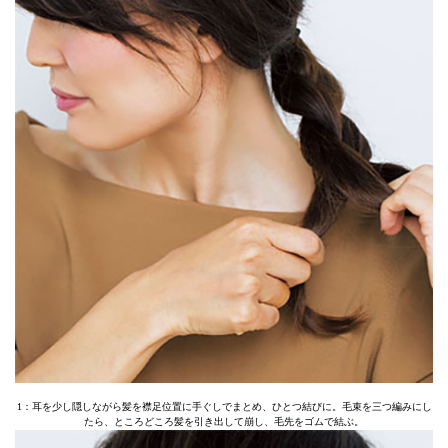
1：耳を少し隠しながら髪を襟足位置に手ぐしでまとめ、ひとつ結びに。毛束を三つ編みにし
たら、ところどころ髪を引き出して崩し、毛先をゴムで結ぶ。