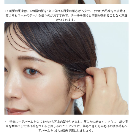
3：前髪の毛束は、1cm幅の髪を4束に分ける目安の細さがベター。そのため毛束を出す時は、
指よりもコームのテールを使うのがおすすめで、テールを使うと前髪が崩れることなく束感
がつくれます。
4：指先にヘアバームをなじませたら耳上の髪を引き出し、耳にかぶせます。さらに、細い毛
束を数本出して透け感をつくるとおしゃれニュアンスに。落ちてきたもみあげの後れ毛もヘ
アバームをつけた指先で束にしましょう。