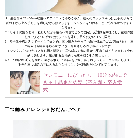
1：髪全体を32〜36mm程度ヘアアイロンでゆるく巻き、硬めのワックスをつけた手のひらで
髪の下から上へ手ぐしを通しながらほぐします。ワックスをつけることで毛束感が出やすく
なります。
2：サイドの髪をとり、ねじりながら後ろへ寄せてピンで固定。反対側も同様にし、左右の髪
を指でひとつに合わせたらピンを外し、目立たないゴムで固定。
3：髪全体を襟足近くで手ぐしでまとめ、三つ編みを作って毛先4〜5cmでゴムで結びます。三
つ編みは編み目をゆるめずにきっちりさせるのがポイントです。
4：ワックスをつけたひと差し指と親指で、三つ編みの編み目から毛束を細く引き出して全体
的に崩します。後頭部も全体的に毛束を細く引き出します。
5：三つ編みの毛先を襟足に向ける形で三つ編みを折り、軽くねじってシニョン風にします。
毛先が三つ編みの下に入るような形にし、2〜3箇所をピンで固定します。
セレモニーにぴったり！10分以内にで
きる上品まとめ髪【卒入園・卒入学
式…
三つ編みアレンジ×おだんごヘア