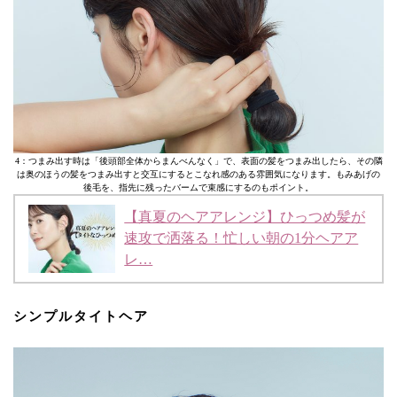
4：つまみ出す時は「後頭部全体からまんべんなく」で、表面の髪をつまみ出したら、その隣
は奥のほうの髪をつまみ出すと交互にするとこなれ感のある雰囲気になります。もみあげの
後毛を、指先に残ったバームで束感にするのもポイント。
【真夏のヘアアレンジ】ひっつめ髪が
速攻で洒落る！忙しい朝の1分ヘアア
レ…
シンプルタイトヘア