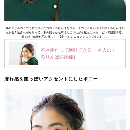
耳の上と耳の下でそれぞれふたつのくるりんぱを作る。下のくるりんぱは上のくるりんぱの
毛を巻き込みながら作って。下の残った毛束はねじりながら根元に入れ、ピンで固定する。
顔まわりは後れ毛を残して、女性らしいニュアンスをプラスして。
不器用だって絶対できる！ 大人のく
るりんぱ応用編1
濡れ感を艶っぽいアクセントにしたポニー