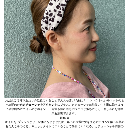
おだんごは耳下あたりの位置にすることで大人っぽい印象に！ コンパクトなシルエットのま
とめ髪のため
カチューシャをアクセントに
プラス。カチューシャは前髪の生え際に沿うよう
にやや斜めにつけるのがポイント。前髪も後れ毛もパラパラと落ちにくく、おしゃれな雰囲
気も演出できます。
How to
オイルを1プッシュとり、全体になじませた後、耳下の位置に髪をまとめてゴムで輪っか状の
おだんごをつくる。キュッとタイトにつくることで崩れにくくなる。カチューシャを前髪の