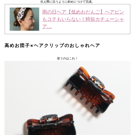
生え際に沿うように斜めにつけて完成。
雨の日ヘア【低めおだんご】ヘアピン
もコテもいらない！時短カチューシャ
ア…
高めお団子×ヘアクリップのおしゃれヘア
使うのはこれ！