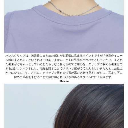
バンスクリップは、無造作にまとめた感じがお洒落に見えるポイントですが「無造作イコー
ル雑にまとめる」というわけではありません。とくに毛先がバラバラとしていたり、まとめ
た毛束がぐちゃっとしているとだらしなく見えるのでご用心を。クリップに収める毛束はで
きるだけコンパクトにし、毛先も隠すことでメリハリ感がでて大人らしいきちんとした仕上
がりになるんです。さらに、クリップを留める位置が高いと老け見えしがちに。耳より下に
留めて重心を下げることで抜け感と色っぽさのあるスタイルに仕上がります。
How to