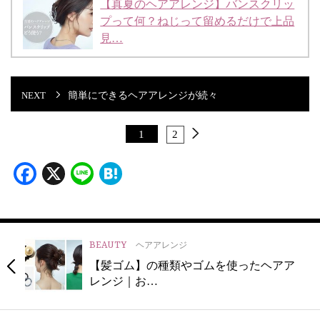
【真夏のヘアアレンジ】バンスクリッ
プって何？ねじって留めるだけで上品
見…
簡単にできるヘアアレンジが続々
1
2
Facebook
X
Line
Hatena
BEAUTY
ヘアアレンジ
【髪ゴム】の種類やゴムを使ったヘアア
レンジ｜お…