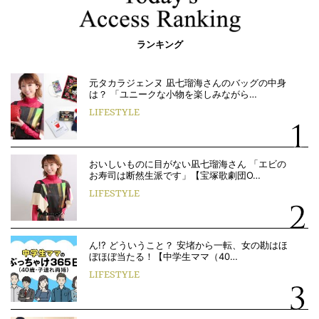
ランキング
元タカラジェンヌ 凪七瑠海さんのバッグの中身
は？ 「ユニークな小物を楽しみながら…
LIFESTYLE
おいしいものに目がない凪七瑠海さん 「エビの
お寿司は断然生派です」【宝塚歌劇団O…
LIFESTYLE
ん!? どういうこと？ 安堵から一転、女の勘はほ
ぼほぼ当たる！【中学生ママ（40…
LIFESTYLE