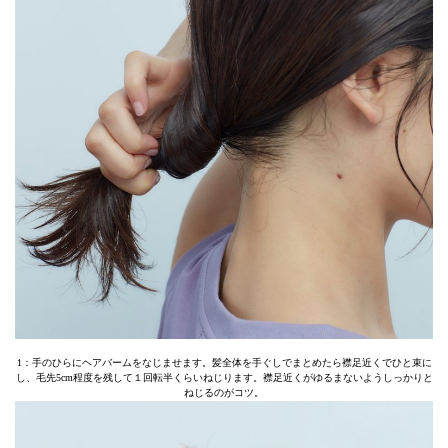
1：手のひらにヘアバームをなじませます。髪全体を手ぐしでまとめたら襟足近くでひと束に
し、毛先5cm程度を残して１回転半くらいねじります。襟足近くがゆるまないようしっかりと
ねじるのがコツ。