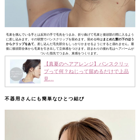
毛束を掴んでいる手とは反対の手で毛先をつまみ、折り曲げて毛束と後頭部の間に入るよう
に差し込みます。その状態でバンスクリップを留めます。留める時は
まとめた髪の下のほう
からクリップをあて、
差し込んだ毛先部分もしっかりかませるようにすると崩れません。最
後に後頭部全体から毛束を引き出して立体感をつけます。顔まわりの後れ毛はヘアバームが
ついた指先でつまみ、束感をつくります。
【真夏のヘアアレンジ】バンスクリッ
プって何？ねじって留めるだけで上品
見…
不器用さんにも簡単なひとつ結び