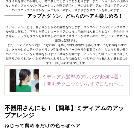
スタイルを作るのが難しく、持て余してしまうことがあります。また、ショートヘアは結べ
ないため、スタイルのバリエーションが限定的です。その点ミディアムヘアはヘアアレンジ
のテクニックに自信がない人でも扱いやすく、さまざまなスタイルを楽しめます。
アップとダウン、どちらのヘアも楽しめる！
ミディアムヘアとは、肩より少し長めの髪型を指します。ロングヘアに比べてアップスタイ
ルが楽に作れて、下ろした時にショートヘアのように毛先がはねることもなく、手がかかり
ません。アップもダウンも両方楽しめて簡単にスタイルがキマるので、忙しいワーママにも
最適な髪型です。
また、ミディアムヘアは「こなれ感」を出しやすい髪型でもあります。こなれ感を出すに
は、あらかじめコテやスタイリング剤を使ったベース作りが必要ですが、ちょうど良い長さ
のミディアムヘアなら時間をかけずに下準備が可能です。アレンジした時にルーズに残した
顔周りのおくれ毛や、お団子からふわりと出た毛先など、今どきの「ゆるふわ」感を出しや
すく、おしゃれにキマります。
ミディアム髪型のアレンジ実例14選！
手間もテクニックいらずでこなれヘ…
不器用さんにも！【簡単】ミディアムのアッ
プアレンジ
ねじって留めるだけの色っぽヘア