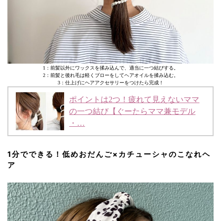
1：前髪以外にワックスを揉み込んで、適当に一つ結びする。
2：前髪と後れ毛は軽くブローをしてヘアオイルを揉み込む。
3：仕上げにヘアアクセサリーをつけたら完成！
ポイントは2つ！疲れて見えないママ
の一つ結び【ぐーたらママ兼モデル
・…
1分でできる！低めおだんご×カチューシャのこなれヘ
ア