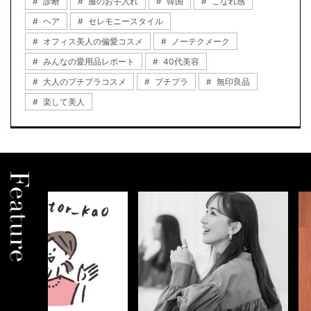
診断
服のお手入れ
韓国
こなれ感
ヘア
セレモニースタイル
オフィス美人の偏愛コスメ
ノーテクメーク
みんなの愛用品レポート
40代美容
大人のプチプラコスメ
プチプラ
無印良品
楽して美人