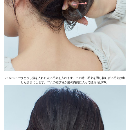
2：STEP1でひとさし指を入れた穴に毛束を入れます。この時、毛束を通し切らずに毛先は出
したままにします。ゴムの結び目が髪の内側に入って隠れればOK。