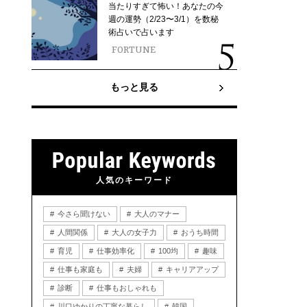
当たりすぎて怖い！あなたの今
週の運勢（2/23〜3/1）を数秘
術占いで占います
FORTUNE
もっと見る
人気のキーワード
今さら聞けない
大人のマナー
人間関係
大人の女子力
おうち時間
育児
仕事効率化
100均
趣味
仕事も家庭も
夫婦
キャリアアップ
診断
仕事もおしゃれも
川口ゆかりの丁寧な暮らし
韓国