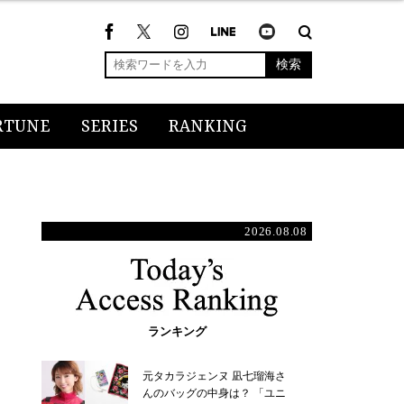
検索
RTUNE
SERIES
RANKING
2026.08.08
ランキング
元タカラジェンヌ 凪七瑠海さ
んのバッグの中身は？ 「ユニ