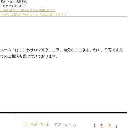
取材・文／福島孝代
あわせて読みたい
がり屋な我が子…怖がりすぎの原因はなに？
〝同調〟は逆効果!?それよりも〝◯◯◯袋〟を育てて！
グルーム「はこにわサロン東京」主宰。自分らく生きる、働く、子育てする
話でのご相談も受け付けております。
LIFESTYLE
子育ての悩み