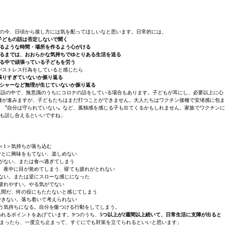
の今、日頃から接し方には気を配ってほしいなと思います。日常的には、
子どもの話は否定しないで聞く
るような時間・場所を作るよう心がける
るまでは、おおらかな気持ちでゆとりある生活を送る
る中で頑張っている子どもを労う
がストレス行為をしていると感じたら
張りすぎていないか振り返る
シャーなど無理が生じていないか振り返る
会話の中で、無意識のうちにコロナの話をしている場合もあります。子どもが耳にし、必要以上に心
種が進みますが、子どもたちはまだ打つことができません。大人たちはワクチン接種で安堵感に包ま
〟〝自分は守られていない〟など、孤独感を感じる子も出てくるかもしれません。家族でワクチンに
も話し合えるといいですね」
＜1＞気持ちが落ち込む
ごとに興味をもてない、楽しめない
欲がない、または食べ過ぎてしまう
、夜中に目が覚めてしまう、寝ても疲れがとれない
ない。または逆にスローな感じになった
＞疲れやすい。やる気がでない
人間だ、何の役にもたたないと感じてしまう
できない。落ち着いて考えられない
う気持ちになる。自分を傷つける行動をしてしまう。
れるポイントをあげています。9つのうち、
5つ以上が2週間以上続いて、日常生活に支障が出ると
まったら、一度立ち止まって、すぐにでも対策を立てられるといいと思います」