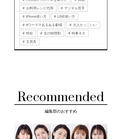
お料理レシピ代用
デジタル苦手
iPhone使い方
LINE使い方
#ワーママあるある劇場
大人かっこいい
時短
女の時間割
時事ネタ
文房具
Recommended
編集部のおすすめ