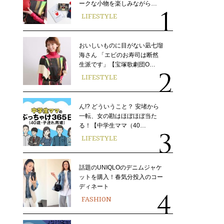
ークな小物を楽しみながら…
LIFESTYLE
おいしいものに目がない凪七瑠
海さん 「エビのお寿司は断然
生派です」【宝塚歌劇団O…
LIFESTYLE
ん!? どういうこと？ 安堵から
一転、女の勘はほぼほぼ当た
る！【中学生ママ（40…
LIFESTYLE
話題のUNIQLOのデニムジャケ
ットを購入！春気分投入のコー
ディネート
FASHION