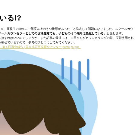
いる!?
の24％、高校生の30％に中等度以上のうつ状態があった」と発表して話題になりました。スクールカウ
クールカウンセラーとしての現場感覚でも、子どものうつ傾向は悪化している
」と話します。
う接すればいいのでしょうか。また記事の最後には、吉田さんがカウンセリングの際、実際使用され
を載せていますので、参考のひとつにしてみてください。
」第４回調査報告
| 国立成育医療研究センター(ncchd.go.jp)）