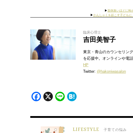
▶︎
面倒臭いほどに怖
▶︎
かんしゃくを起こす子どもに
臨床心理士
吉田美智子
東京・青山のカウンセリン
を応援中。オンラインや電
HP
Twitter:
@hakoniwasalon
Facebook
X
Line
Hatena
LIFESTYLE
子育ての悩み