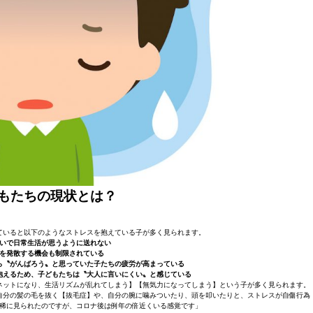
もたちの現状とは？
ていると以下のようなストレスを抱えている子が多く見られます。
いで日常生活が思うように送れない
を発散する機会も制限されている
ら〝がんばろう〟と思っていた子たちの疲労が高まっている
抱えるため、子どもたちは〝大人に言いにくい〟と感じている
ネットになり、生活リズムが乱れてしまう】【無気力になってしまう】という子が多く見られます。
自分の髪の毛を抜く【抜毛症】や、自分の腕に噛みついたり、頭を叩いたりと、ストレスが自傷行為
稀に見られたのですが、コロナ後は例年の倍近くいる感覚です」