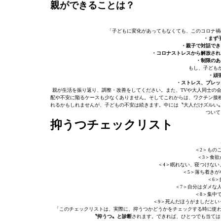
親ができることは？
「子どもに変化があってもなくても、このコロナ禍
・まず
・親子で対話でき
・コロナストレスから解放され
・制限のあ
もし、子ども
・頑
・ストレス、プレッ
親が生活を振り返り、調整・改善をしてください。また、TVや大人同士の
配や不安に陥るケースも少なくありません。そしてこれからは、ワクチン接
れるかもしれませんが、子どもの不安は続きます。中には〝大人だけズルい
ついて
抑うつチェックリスト
＜2＞もの
＜3＞食
＜4＞眠れない、寝つけない
＜5＞落ち着きが
＜6
＜7＞自分はダメな
＜8＞集中
＜9＞死んだほうがましだとい
「このチェックリストは、実際に、抑うつかどうかをチェックする時に使わ
〝抑うつ〟と診断
されます。できれば、ひとつでも当ては