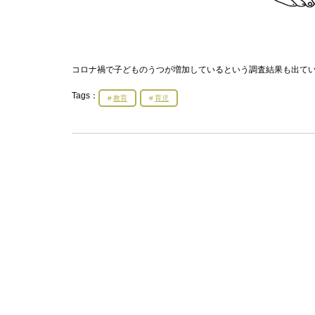
コロナ禍で子どものうつが増加しているという調査結果も出て
Tags：
教育
育児