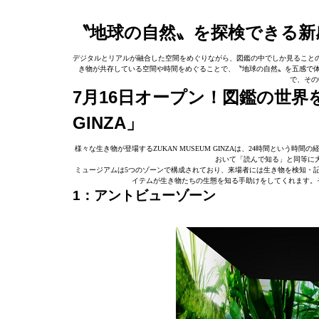
〝地球の自然〟を探検できる新
デジタルとリアルが融合した空間をめぐりながら、図鑑の中でしか見ること
き物が共存している空間や時間をめぐることで、〝地球の自然〟を五感で体
で、その
7月16日オープン！図鑑の世界を
GINZA」
様々な生き物が登場するZUKAN MUSEUM GINZAは、24時間とい
おいて「読んで知る」と同等に
ミュージアムは5つのゾーンで構成されており、来場者には生き物を検知・
イテムが生き物たちの生態を知る手助けをしてくれます。
1：アントビューゾーン