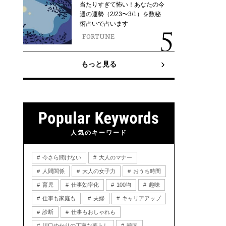
当たりすぎて怖い！あなたの今
週の運勢（2/23〜3/1）を数秘
術占いで占います
FORTUNE
もっと見る
人気のキーワード
今さら聞けない
大人のマナー
人間関係
大人の女子力
おうち時間
育児
仕事効率化
100均
趣味
仕事も家庭も
夫婦
キャリアアップ
診断
仕事もおしゃれも
川口ゆかりの丁寧な暮らし
韓国