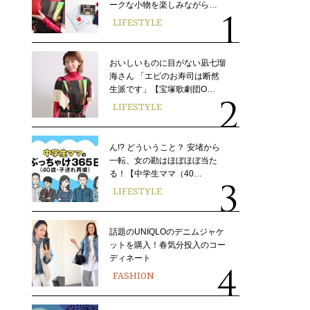
ークな小物を楽しみながら…
LIFESTYLE
おいしいものに目がない凪七瑠
海さん 「エビのお寿司は断然
生派です」【宝塚歌劇団O…
LIFESTYLE
ん!? どういうこと？ 安堵から
一転、女の勘はほぼほぼ当た
る！【中学生ママ（40…
LIFESTYLE
話題のUNIQLOのデニムジャケ
ットを購入！春気分投入のコー
ディネート
FASHION