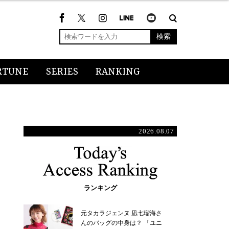
検索
RTUNE
SERIES
RANKING
2026.08.07
ランキング
元タカラジェンヌ 凪七瑠海さ
んのバッグの中身は？ 「ユニ