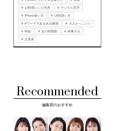
お料理レシピ代用
デジタル苦手
iPhone使い方
LINE使い方
#ワーママあるある劇場
大人かっこいい
時短
女の時間割
時事ネタ
文房具
Recommended
編集部のおすすめ