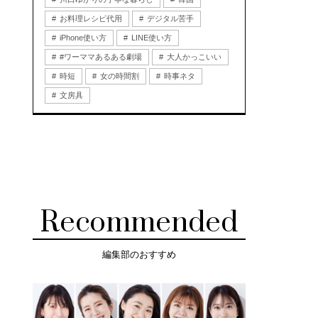
お料理レシピ代用
デジタル苦手
iPhone使い方
LINE使い方
#ワーママあるある劇場
大人かっこいい
時短
女の時間割
時事ネタ
文房具
Recommended
編集部のおすすめ