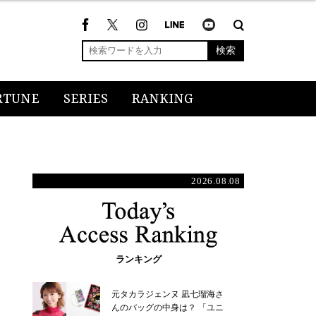
検索
RTUNE
SERIES
RANKING
2026.08.08
ランキング
元タカラジェンヌ 凪七瑠海さ
んのバッグの中身は？ 「ユニ