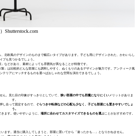
Shutterstock.com
ら、北欧風のデザインのものまで幅広いタイプがあります。子ども用にデザインされた、かわいらし
イプも見つかるでしょう。
製」などがあり、素材によっても雰囲気が異なることが特徴です。
木製」は比較的どんな部屋にも調和しやすく、ぬくもりのあるデザインが魅力です。アンティーク風
ンテリアにマッチするものを選べばおしゃれな空間を演出できるでしょう。
せん。見た目の印象がすっきりとしていて、
狭い部屋の中でも邪魔になりにくい
メリットがありま
す。
押し合って固定するので、
ぐらつきや転倒などの心配も少なく、子ども部屋にも置きやすいでしょ
う。
できます。使いやすいように、
場所に合わせてカスタマイズできるものを選ぶ
ことがおすすめです。
まいます。適当に購入してしまうと、部屋に置いてから「違ったかも…」となりかねません。