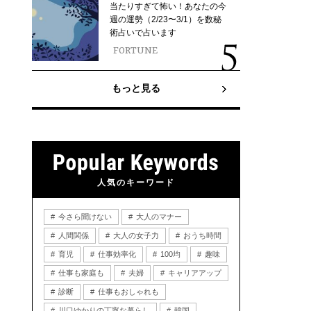
当たりすぎて怖い！あなたの今
週の運勢（2/23〜3/1）を数秘
術占いで占います
FORTUNE
もっと見る
人気のキーワード
今さら聞けない
大人のマナー
人間関係
大人の女子力
おうち時間
育児
仕事効率化
100均
趣味
仕事も家庭も
夫婦
キャリアアップ
診断
仕事もおしゃれも
川口ゆかりの丁寧な暮らし
韓国