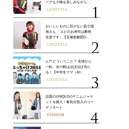
ークな小物を楽しみながら…
LIFESTYLE
おいしいものに目がない凪七瑠
海さん 「エビのお寿司は断然
生派です」【宝塚歌劇団O…
LIFESTYLE
ん!? どういうこと？ 安堵から
一転、女の勘はほぼほぼ当た
る！【中学生ママ（40…
LIFESTYLE
話題のUNIQLOのデニムジャケ
ットを購入！春気分投入のコー
ディネート
FASHION