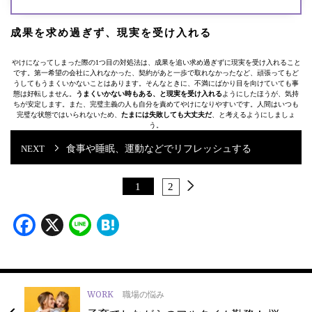
成果を求め過ぎず、現実を受け入れる
やけになってしまった際の1つ目の対処法は、成果を追い求め過ぎずに現実を受け入れること
です。第一希望の会社に入れなかった、契約があと一歩で取れなかったなど、頑張ってもど
うしてもうまくいかないことはあります。そんなときに、不満にばかり目を向けていても事
態は好転しません。
うまくいかない時もある、と現実を受け入れる
ようにしたほうが、気持
ちが安定します。また、完璧主義の人も自分を責めてやけになりやすいです。人間はいつも
完璧な状態ではいられないため、
たまには失敗しても大丈夫だ
、と考えるようにしましょ
う。
食事や睡眠、運動などでリフレッシュする
1
2
Facebook
X
Line
Hatena
WORK
職場の悩み