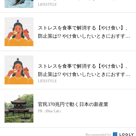
LIFESTYLE
ストレスを食事で解消する【やけ食い】、
防止策は!? やけ食いしたいときにおすす
め...
ストレスを食事で解消する【やけ食い】、
防止策は!? やけ食いしたいときにおすす
LIFESTYLE
め...
官民370兆円で動く日本の新産業
PR（Blue Lab）
Recommended by