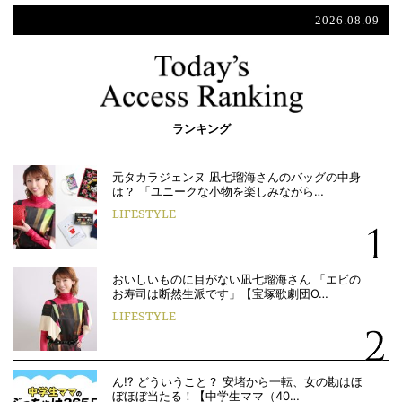
2026.08.09
ランキング
元タカラジェンヌ 凪七瑠海さんのバッグの中身
は？ 「ユニークな小物を楽しみながら…
LIFESTYLE
おいしいものに目がない凪七瑠海さん 「エビの
お寿司は断然生派です」【宝塚歌劇団O…
LIFESTYLE
ん!? どういうこと？ 安堵から一転、女の勘はほ
ぼほぼ当たる！【中学生ママ（40…