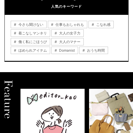
人気のキーワード
今さら聞けない
仕事もおしゃれも
こなれ感
着こなしマンネリ
大人の女子力
働く私にごほうび
大人のマナー
ほめられアイテム
Domanist
おうち時間