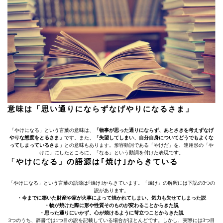
意味は「思い通りにならずなげやりになるさま」
「やけになる」という言葉の意味は、
「物事が思った通りにならず、あとさきを考えずなげ
やりな態度をとるさま」
です。また、
「失望してしまい、自分自身についてどうでもよくな
ってしまっているさま」
との意味もあります。形容動詞である「やけだ」を、連用形の「や
けに」にしたところに、「なる」という動詞を付けた表現です。
「やけになる」の語源は｢焼け｣からきている
「やけになる」という言葉の語源は｢焼け｣からきています。「焼け」の解釈には下記の3つの
説があります。
・今までに築いた財産や家が火事によって焼かれてしまい、気力も失せてしまった説
・物が焼けた際に形や性質そのものが変わることからきた説
・思った通りにいかず、心が焼けるように苛立つことからきた説
3つのうち、辞書では1つ目の説を記載している場合がほとんどです。しかし、実際には3つ目