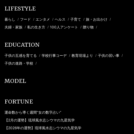
LIFESTYLE
暮らし
フード
エンタメ
ヘルス
子育て
旅・お出かけ
/
/
/
/
/
/
夫婦・家族
私の生き方
100人アンケート
贈り物
/
/
/
/
EDUCATION
子供の五感を育てる
学校行事コーデ
教育現場より
子供の習い事
/
/
/
/
子供の進路・学校
/
MODEL
FORTUNE
運命数から導く週間“女の数字占い”
【2月の運勢】琉球風水志シウマの九星気学
【2026年の運勢】琉球風水志シウマの九星気学