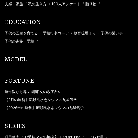
夫婦・家族
私の生き方
100人アンケート
贈り物
/
/
/
/
EDUCATION
子供の五感を育てる
学校行事コーデ
教育現場より
子供の習い事
/
/
/
/
子供の進路・学校
/
MODEL
FORTUNE
運命数から導く週間“女の数字占い”
【2月の運勢】琉球風水志シウマの九星気学
【2026年の運勢】琉球風水志シウマの九星気学
SERIES
町田啓太
お受験ママの相談室
editor_kao
こじらせ男
/
/
/
/