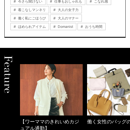
今さら聞けない
仕事もおしゃれも
こなれ感
着こなしマンネリ
大人の女子力
働く私にごほうび
大人のマナー
ほめられアイテム
Domanist
おうち時間
めカジ
働く女性のバッグの中身
心地よくいられる
とは