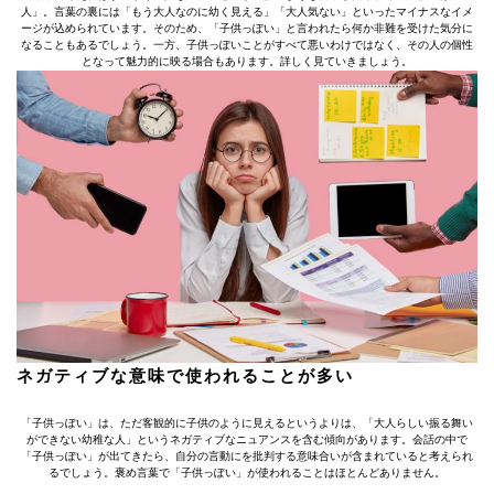
人」。言葉の裏には「もう大人なのに幼く見える」「大人気ない」といったマイナスなイメ
ージが込められています。そのため、「子供っぽい」と言われたら何か非難を受けた気分に
なることもあるでしょう。一方、子供っぽいことがすべて悪いわけではなく、その人の個性
となって魅力的に映る場合もあります。詳しく見ていきましょう。
ネガティブな意味で使われることが多い
「子供っぽい」は、ただ客観的に子供のように見えるというよりは、「大人らしい振る舞い
ができない幼稚な人」というネガティブなニュアンスを含む傾向があります。会話の中で
「子供っぽい」が出てきたら、自分の言動にを批判する意味合いが含まれていると考えられ
るでしょう。褒め言葉で「子供っぽい」が使われることはほとんどありません。