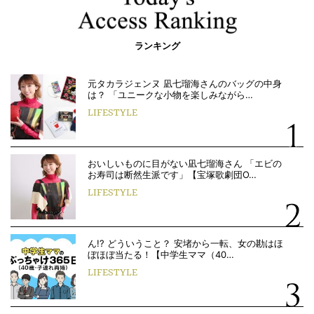
ランキング
元タカラジェンヌ 凪七瑠海さんのバッグの中身
は？ 「ユニークな小物を楽しみながら…
LIFESTYLE
おいしいものに目がない凪七瑠海さん 「エビの
お寿司は断然生派です」【宝塚歌劇団O…
LIFESTYLE
ん!? どういうこと？ 安堵から一転、女の勘はほ
ぼほぼ当たる！【中学生ママ（40…
LIFESTYLE