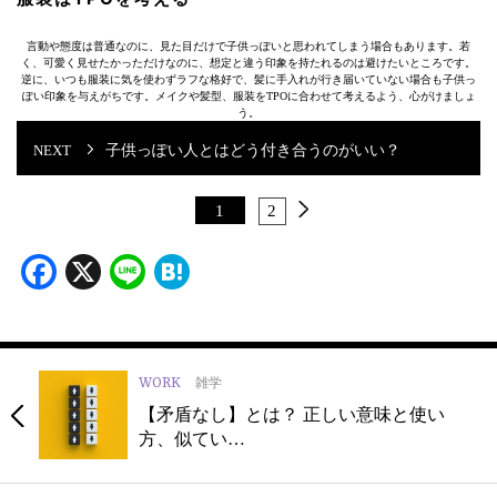
言動や態度は普通なのに、見た目だけで子供っぽいと思われてしまう場合もあります。若
く、可愛く見せたかっただけなのに、想定と違う印象を持たれるのは避けたいところです。
逆に、いつも服装に気を使わずラフな格好で、髪に手入れが行き届いていない場合も子供っ
ぽい印象を与えがちです。メイクや髪型、服装をTPOに合わせて考えるよう、心がけましょ
う。
子供っぽい人とはどう付き合うのがいい？
1
2
Facebook
X
Line
Hatena
WORK
雑学
【矛盾なし】とは？ 正しい意味と使い
方、似てい…