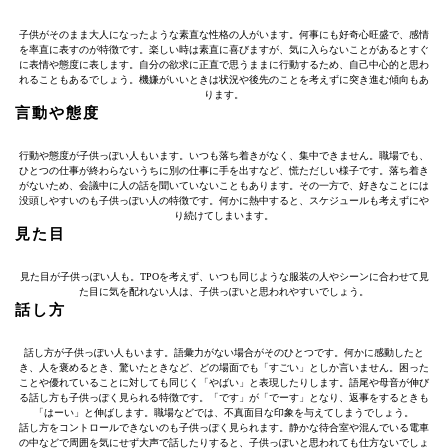
子供がそのまま大人になったような素直な性格の人がいます。何事にも好奇心旺盛で、感情
を率直に表すのが特徴です。楽しい時は素直に喜びますが、気に入らないことがあるとすぐ
に表情や態度に表します。自分の欲求に正直で思うままに行動するため、自己中心的と思わ
れることもあるでしょう。機嫌がいいときは状況や後先のことを考えずに突き進む傾向もあ
ります。
言動や態度
行動や態度が子供っぽい人もいます。いつも落ち着きがなく、集中できません。職場でも、
ひとつの仕事が終わらないうちに別の仕事に手を出すなど、慌ただしい様子です。落ち着き
がないため、会議中に人の話を聞いていないこともあります。その一方で、好きなことには
没頭しやすいのも子供っぽい人の特徴です。何かに熱中すると、スケジュールも考えずにや
り続けてしまいます。
見た目
見た目が子供っぽい人も。TPOを考えず、いつも同じような服装の人やシーンに合わせて見
た目に気を配れない人は、子供っぽいと思われやすいでしょう。
話し方
話し方が子供っぽい人もいます。語彙力がない場合がそのひとつです。何かに感動したと
き、人を褒めるとき、驚いたときなど、どの場面でも「すごい」としか言いません。困った
ことや優れていることに対しても同じく「やばい」と表現したりします。語尾や母音が伸び
る話し方も子供っぽく見られる特徴です。「です」が「でーす」となり、返事をするときも
「はーい」と伸ばします。職場などでは、不真面目な印象を与えてしまうでしょう。
話し方をコントロールできないのも子供っぽく見られます。静かな待合室や混んでいる電車
の中などで周囲を気にせず大声で話したりすると、子供っぽいと思われても仕方ないでしょ