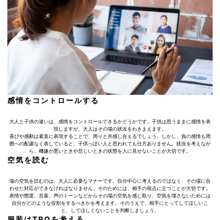
感情をコントロールする
大人と子供の違いは、感情をコントロールできるかどうかです。子供は思うままに感情を表
現しますが、大人はその場の状況をわきまえます。
喜びや感動は素直に表現することで、周りと共感し合えるでしょう。しかし、負の感情も周
囲への配慮なく表していると、子供っぽい人と思われても仕方ありません。状況を考えなが
ら、機嫌が悪いときや悲しいときの状態を人に見せないことが大切です。
空気を読む
場の空気を読むのは、大人に必要なマナーです。自分中心に考えるのではなく、その場に合
わせた対応ができなければなりません。そのためには、相手の視点に立つことが大切です。
表情や態度、言葉、声のトーンなどからその場の空気を感じ取り、空気を壊さないためには
自分がどのような役割をするべきかを考えます。そのうえで、相手にとってしてほしいこ
と、してほしくないことを判断しましょう。
服装はTPOを考える