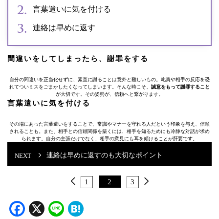
言葉遣いに気を付ける
連絡は早めに返す
間違いをしてしまったら、謝罪をする
自分の間違いを正当化せずに、素直に謝ることは意外と難しいもの。叱責や相手の反応を恐
れてついミスをごまかしたくなってしまいます。そんな時こそ、
誠意をもって謝罪すること
が大切です。その姿勢が、信頼へと繋がります。
言葉遣いに気を付ける
その場にあった言葉遣いをすることで、常識やマナーを守れる人だという印象を与え、信頼
されることも。また、相手との信頼関係を築くには、相手を知るためにも冷静な対話が求め
られます。自分の主張だけでなく、相手の意見にも耳を傾けることが肝要です。
連絡は早めに返すのも大切なポイント
1
2
3
Facebook
X
Line
Hatena