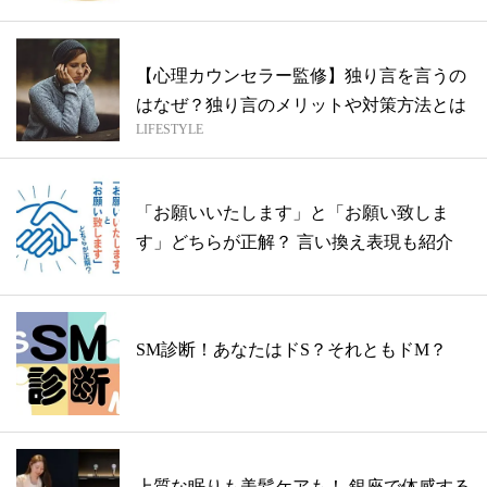
【心理カウンセラー監修】独り言を言うの
はなぜ？独り言のメリットや対策方法とは
LIFESTYLE
「お願いいたします」と「お願い致しま
す」どちらが正解？ 言い換え表現も紹介
SM診断！あなたはドS？それともドM？
上質な眠りも美髪ケアも！ 銀座で体感する