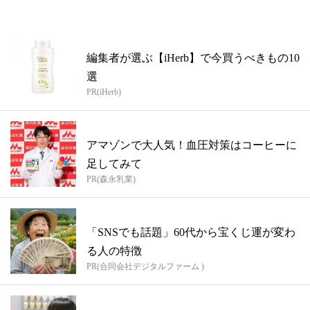
編集者が選ぶ【iHerb】で今買うべきもの10
選
PR(iHerb)
アマゾンで大人気！血圧対策はコーヒーに
足してみて
PR(森永乳業)
「SNSでも話題」60代から宝くじ運が変わ
る人の特徴
PR(合同会社デジタルファーム )