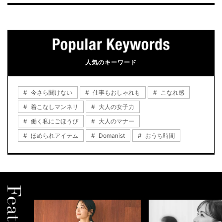
人気のキーワード
今さら聞けない
仕事もおしゃれも
こなれ感
着こなしマンネリ
大人の女子力
働く私にごほうび
大人のマナー
ほめられアイテム
Domanist
おうち時間