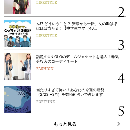
LIFESTYLE
ん!? どういうこと？ 安堵から一転、女の勘はほ
ぼほぼ当たる！【中学生ママ（40…
LIFESTYLE
話題のUNIQLOのデニムジャケットを購入！春気
分投入のコーディネート
FASHION
当たりすぎて怖い！あなたの今週の運勢
（2/23〜3/1）を数秘術占いで占います
FORTUNE
もっと見る