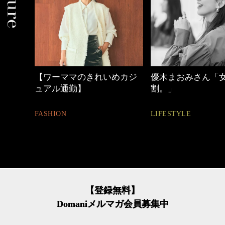
中身
【ワーママのきれいめカジ
優木まおみさん「
ュアル通勤】
割。」
FASHION
LIFESTYLE
【登録無料】
Domaniメルマガ会員募集中