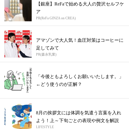
【銀座】ReFaで始める大人の贅沢セルフケ
ア
PR(ReFa GINZA on CREA)
アマゾンで大人気！血圧対策はコーヒーに
足してみて
PR(森永乳業)
「今後ともよろしくお願いいたします。」
←どう使うのが正解？
8月の挨拶文には体調を気遣う言葉を入れ
よう！上～下旬ごとの表現や例文を解説
LIFESTYLE