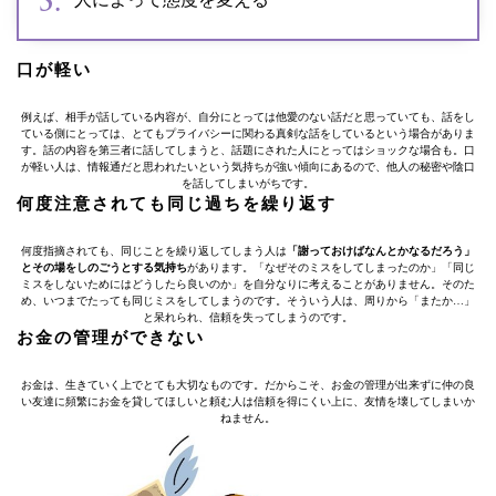
口が軽い
例えば、相手が話している内容が、自分にとっては他愛のない話だと思っていても、話をし
ている側にとっては、とてもプライバシーに関わる真剣な話をしているという場合がありま
す。話の内容を第三者に話してしまうと、話題にされた人にとってはショックな場合も。口
が軽い人は、情報通だと思われたいという気持ちが強い傾向にあるので、他人の秘密や陰口
を話してしまいがちです。
何度注意されても同じ過ちを繰り返す
何度指摘されても、同じことを繰り返してしまう人は
「謝っておけばなんとかなるだろう」
とその場をしのごうとする気持ち
があります。「なぜそのミスをしてしまったのか」「同じ
ミスをしないためにはどうしたら良いのか」を自分なりに考えることがありません。そのた
め、いつまでたっても同じミスをしてしまうのです。そういう人は、周りから「またか…」
と呆れられ、信頼を失ってしまうのです。
お金の管理ができない
お金は、生きていく上でとても大切なものです。だからこそ、お金の管理が出来ずに仲の良
い友達に頻繁にお金を貸してほしいと頼む人は信頼を得にくい上に、友情を壊してしまいか
ねません。