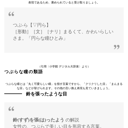
表現であるため、褒められていると受け取りましょう。
つぶ‐ら【▽円ら】
［形動］［文］［ナリ］まるくて、かわいらしい
さま。「円らな瞳ひとみ」
（引用〈小学館 デジタル大辞泉〉より）
つぶらな瞳の類語
つぶらな瞳とは「丸く可愛らしい瞳」を指す言葉ですから、「クリクリした目」「まんまる
な目」などが挙げられます。その他の言い換え表現も見ていきましょう。
鈴を張ったような目
鈴(すず)を張(は)ったよう
の解説
女性の、つぶらで美しい目を形容する言葉。