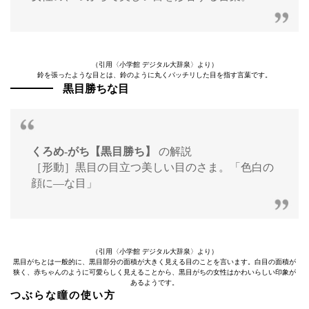
（引用〈小学館 デジタル大辞泉〉より）
鈴を張ったような目とは、鈴のように丸くパッチリした目を指す言葉です。
黒目勝ちな目
くろめ‐がち【黒目勝ち】
の解説
［形動］黒目の目立つ美しい目のさま。「色白の
顔に—な目」
（引用〈小学館 デジタル大辞泉〉より）
黒目がちとは一般的に、黒目部分の面積が大きく見える目のことを言います。白目の面積が
狭く、赤ちゃんのように可愛らしく見えることから、黒目がちの女性はかわいらしい印象が
あるようです。
つぶらな瞳の使い方