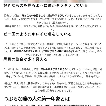
好きなものを見るように瞳がキラキラしている
特徴の1つ目は、
好きなものを見るように瞳がキラキラしている
ことです。好きなものを見て
いるときは、人は常にワクワクしています。つぶらな瞳は、そのときと同じように瞳がキラ
キラしたように見えるのです。
周りを明るくし、ポジティブな気持ちになるほどの目の輝きを持っているとも言えるでしょ
う。
ビー玉のようにキレイな瞳をしている
ビー玉のように美しい瞳であることも、特徴として挙げられます。つぶらな瞳を持っている
人は、瞳がくすんで見えたり、濁っているように見えたりすることはなく、澄んだ瞳をして
います。
透明感のある澄んだ瞳は、好感度が高く印象に残りやすい
ので、例えつぶらな瞳の
持ち主ではなくても目指したいポイントの1つです。
黒目の割合が多く見える
3つ目に挙げられる特徴としては、
黒目の割合が多く見える
ことでしょう。つぶらな瞳は、可
愛らしさや愛らしさを持っている瞳に対して使われる表現でもあります。くりっとした丸い
目をしている人は黒目の比率が多い傾向があり、小動物のような可愛らしい印象を与えま
す。
例えば、子犬は黒目の比率が高く、くりっと丸い目なので、可愛くあどけない印象を抱きや
すいでしょう。同様に、「黒目の比率が高く、小動物を思わせるような瞳」ということが、
つぶらな瞳の特徴だといえるのです。
つぶらな瞳の人の第一印象とは