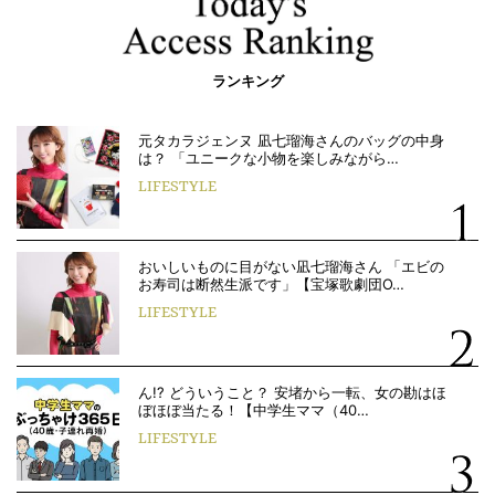
ランキング
元タカラジェンヌ 凪七瑠海さんのバッグの中身
は？ 「ユニークな小物を楽しみながら…
LIFESTYLE
おいしいものに目がない凪七瑠海さん 「エビの
お寿司は断然生派です」【宝塚歌劇団O…
LIFESTYLE
ん!? どういうこと？ 安堵から一転、女の勘はほ
ぼほぼ当たる！【中学生ママ（40…
LIFESTYLE