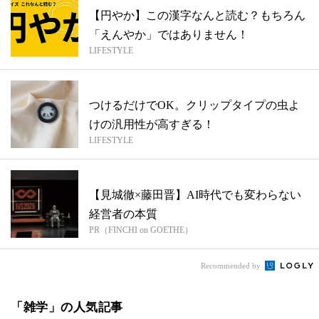
【円やか】この漢字なんと読む？もちろん
「えんやか」ではありません！
LIFESTYLE
つけるだけでOK。クリップタイプの虫よ
けの汎用性が高すぎる！
LIFESTYLE
【見城徹×藤田晋】AI時代でも変わらない
経営者の本質
PR（FINCHI on GOETHE）
Recommended by
「雑学」の人気記事