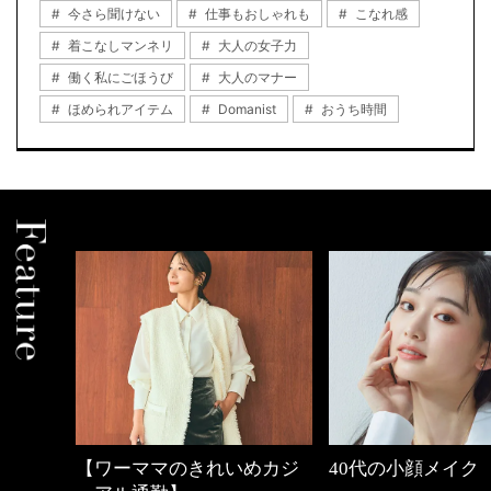
今さら聞けない
仕事もおしゃれも
こなれ感
着こなしマンネリ
大人の女子力
働く私にごほうび
大人のマナー
ほめられアイテム
Domanist
おうち時間
中身
【ワーママのきれいめカジ
40代の小顔メイク