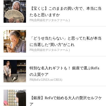
【宝くじ】このままの買い方で、本当に当
たると思いますか
PR(合同会社デジタルファーム )
「どうせ当たらない」と思ってた私が本当
に当選した“買い方”がこれ
PR(合同会社デジタルファーム )
特別な名入れギフトも！ 銀座で選ぶReFa
の上質ケア
PR(ReFa GINZA on CREA)
【銀座】ReFaで始める大人の贅沢セルフケ
ア