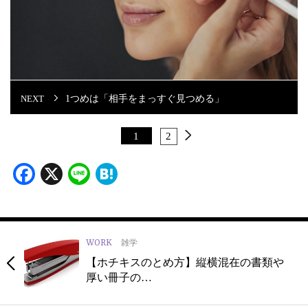
1つめは「相手をまっすぐ見つめる」
1
2
Facebook
X
Line
Hatena
WORK
雑学
【ホチキスのとめ方】縦横混在の書類や
厚い冊子の…