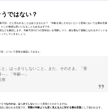
そうではない？
齢不詳」だと言われることはありませんか？ 「年齢を感じさせないという意味においては褒め言葉
、どこか複雑な思いになることもあるはずです。
現などを解説します。年齢不詳の2つの意味合いを理解しつつ、歳を重ねて素敵になれるポイントを
ェックしていきましょう。
不詳」について意味を確認してみると、
こと。はっきりしないこと。また、そのさま。「害
者―」「年齢―」
引用
いくつなのかは、はっきりしない
という意味だとわかりますね。
場合に使われる言葉です。
実際の年齢よりも若く見える人に対する褒め言葉
として使われます。