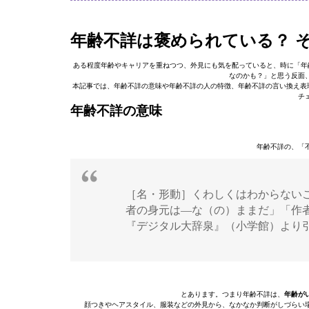
年齢不詳は褒められている？ 
ある程度年齢やキャリアを重ねつつ、外見にも気を配っていると、時に「年
なのかも？」と思う反面
本記事では、年齢不詳の意味や年齢不詳の人の特徴、年齢不詳の言い換え表
チ
年齢不詳の意味
年齢不詳の、「
［名・形動］くわしくはわからない
者の身元は―な（の）ままだ」「作
『デジタル大辞泉』（小学館）より
とあります。つまり年齢不詳は、
年齢が
顔つきやヘアスタイル、服装などの外見から、なかなか判断がしづらい