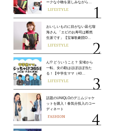
ークな小物を楽しみながら…
LIFESTYLE
おいしいものに目がない凪七瑠
海さん 「エビのお寿司は断然
生派です」【宝塚歌劇団O…
LIFESTYLE
ん!? どういうこと？ 安堵から
一転、女の勘はほぼほぼ当た
る！【中学生ママ（40…
LIFESTYLE
話題のUNIQLOのデニムジャケ
ットを購入！春気分投入のコー
ディネート
FASHION