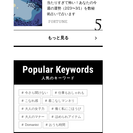
当たりすぎて怖い！あなたの今
週の運勢（2/23〜3/1）を数秘
術占いで占います
FORTUNE
もっと見る
人気のキーワード
今さら聞けない
仕事もおしゃれも
こなれ感
着こなしマンネリ
大人の女子力
働く私にごほうび
大人のマナー
ほめられアイテム
Domanist
おうち時間