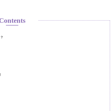
Contents
い？
訣