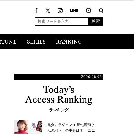
検索
RTUNE
SERIES
RANKING
2026.08.08
ランキング
元タカラジェンヌ 凪七瑠海さ
んのバッグの中身は？ 「ユニ