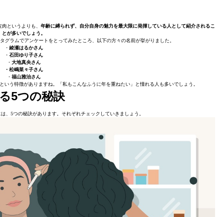
皮肉というよりも、
年齢に縛られず、自分自身の魅力を最大限に発揮している人として紹介されるこ
とが多いでしょう。
ンスタグラムでアンケートをとってみたところ、以下の方々の名前が挙がりました。
・
綾瀬はるかさん
・
石田ゆり子さん
・
大地真央さん
・松嶋菜々子さん
・
福山雅治さん
という特徴がありますね。「私もこんなふうに年を重ねたい」と憧れる人も多いでしょう。
る5つの秘訣
は、5つの秘訣があります。それぞれチェックしていきましょう。