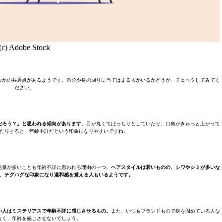
(c) Adobe Stock
つかの共通点があるようです。自分や身の回りに当てはまる人がいるかどうか、チェックしてみてく
ださい。
だろう？」と思われる傾向があります
。目が丸くてぱっちりとしていたり、口角がきゅっと上がって
たりすると、年齢不詳だという印象になりやすいですね。
毛量が多いことも年齢不詳に思われる理由の一つ。
ヘアスタイルは若いものの、シワやシミが多いな
、チグハグな印象になり違和感を覚える人もいるようです。
い人はミステリアスで年齢不詳に感じさせるもの。
また、いつもブランドもので身を固めている人な
なく、年齢を感じさせないでしょう。