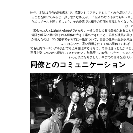
昨年、本誌12月号の連載取材で、広報としてアテンドをしてくれた馬込さん
ることを聞いてみると、少し意外な答えが。 「記者の方には夜でも即レス
ためにメールを開くでしょう。その作業でお相手の時間を邪魔したくないた
は、
「出会った人とは面白い企画ができたり、一緒に楽しめる可能性があること
営陣が幅広い層に読まれる媒体に大きく露出できたこと。記事が社員の喜び
が悩んだのは、30代後半で子育てに一段落ついて、自分の仕事人生を振り
のではないか。高い目標をたてて積み重ねていれば、
でも社内コーチングを受けて考えを整理するうちに、それは違うとわかりま
運営を楽しみながら継続してきたのだと。無我夢中の30代でしたが、ちゃん
わっと楽になりました。今までの自分を受け入
同僚とのコミュニケーション