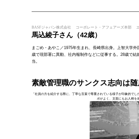
BASFジャパン株式会社 コーポレート・アフェアーズ本部 
馬込綾子さん（42歳）
まごめ・あやこ／1975年生まれ、長崎県出身。上智大学外
歳で現部署に異動、社内報制作などに従事する。28歳で結
当。
素敵管理職のサンクス志向は随
「社員の方を紹介する際に、丁寧な言葉で尊重されている様子が印象的でし
ポがよく、文面にもお人柄を