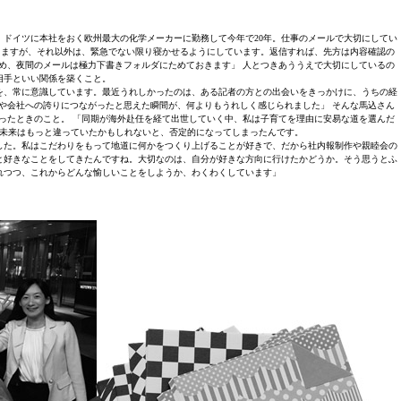
。ドイツに本社をおく欧州最大の化学メーカーに勤務して今年で20年。仕事のメールで大切にしてい
しますが、それ以外は、緊急でない限り寝かせるようにしています。返信すれば、先方は内容確認の
め、夜間のメールは極力下書きフォルダにためておきます」 人とつきあううえで大切にしているの
相手といい関係を築くこと。
を、常に意識しています。最近うれしかったのは、ある記者の方との出会いをきっかけに、うちの経
や会社への誇りにつながったと思えた瞬間が、何よりもうれしく感じられました」 そんな馬込さん
返ったときのこと。 「同期が海外赴任を経て出世していく中、私は子育てを理由に安易な道を選んだ
未来はもっと違っていたかもしれないと、否定的になってしまったんです。
した。私はこだわりをもって地道に何かをつくり上げることが好きで、だから社内報制作や親睦会の
と好きなことをしてきたんですね。大切なのは、自分が好きな方向に行けたかどうか。そう思うとふ
れつつ、これからどんな愉しいことをしようか、わくわくしています」