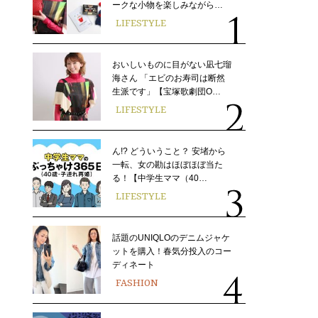
ークな小物を楽しみながら…
LIFESTYLE
おいしいものに目がない凪七瑠
海さん 「エビのお寿司は断然
生派です」【宝塚歌劇団O…
LIFESTYLE
ん!? どういうこと？ 安堵から
一転、女の勘はほぼほぼ当た
る！【中学生ママ（40…
LIFESTYLE
話題のUNIQLOのデニムジャケ
ットを購入！春気分投入のコー
ディネート
FASHION