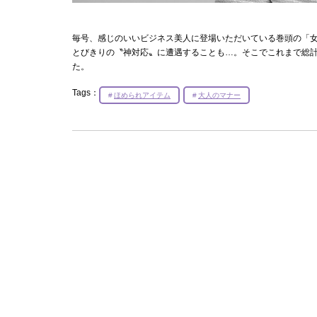
毎号、感じのいいビジネス美人に登場いただいている巻頭の「
とびきりの〝神対応〟に遭遇することも…。そこでこれまで総計
た。
Tags：
ほめられアイテム
大人のマナー