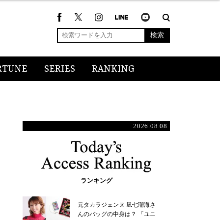
検索
RTUNE
SERIES
RANKING
2026.08.08
ランキング
元タカラジェンヌ 凪七瑠海さ
んのバッグの中身は？ 「ユニ