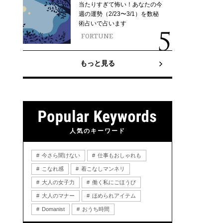
当たりすぎて怖い！あなたの今
週の運勢（2/23〜3/1）を数秘
術占いで占います
FORTUNE
もっと見る
人気のキーワード
今さら聞けない
仕事もおしゃれも
こなれ感
着こなしマンネリ
大人の女子力
働く私にごほうび
大人のマナー
ほめられアイテム
Domanist
おうち時間