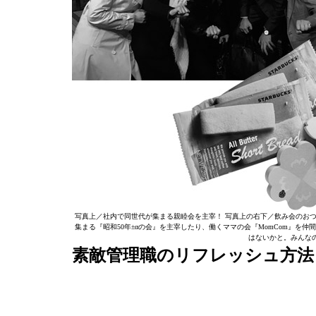
写真上／社内で同世代が集まる親睦会を主宰！ 写真上の右下／飲み会のお
集まる『昭和50年±αの会』を主宰したり、働くママの会『MomCom』
はないかと。みんな
素敵管理職のリフレッシュ方法