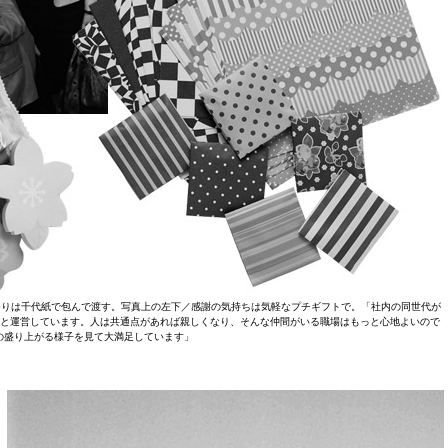
つりは千代紙で包んで渡す。写真上の左下／感謝の気持ちは気軽なプチギフトで。「社内の同世代が
を仲間と運営しています。人は共通点があれば親しくなり、そんな仲間がいる職場はもっと心地よいので
の盛り上がる様子を見て大満足しています」