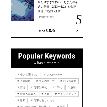
当たりすぎて怖い！あなたの今
週の運勢（2/23〜3/1）を数秘
術占いで占います
FORTUNE
もっと見る
人気のキーワード
今さら聞けない
大人のマナー
人間関係
大人の女子力
おうち時間
育児
仕事効率化
100均
趣味
仕事も家庭も
夫婦
キャリアアップ
診断
仕事もおしゃれも
川口ゆかりの丁寧な暮らし
韓国