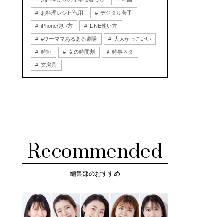
お料理レシピ代用
デジタル苦手
iPhone使い方
LINE使い方
#ワーママあるある劇場
大人かっこいい
時短
女の時間割
時事ネタ
文房具
Recommended
編集部のおすすめ