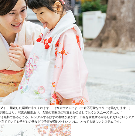
（税込）。指定した場所に来てくれます。 （カメラマンによって対応可能なエリアは異なります。）
マン判断により、写真の編集あり。希望の雰囲気の写真をお伝えしておくとスムーズでした。）
では無料であるところ。レンタルするはずの着物が届かず、日程を変更するかもしれないというアク
を立てていても子どもの熱などで予定が崩れやすいママに、とっても嬉しいシステムです。