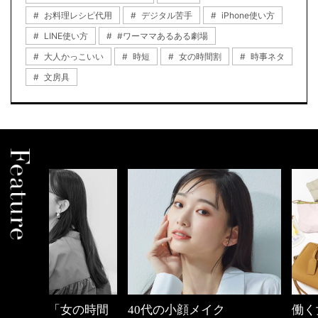
お料理レシピ代用
デジタル苦手
iPhone使い方
LINE使い方
#ワーママあるある劇場
大人かっこいい
時短
女の時間割
時事ネタ
文房具
の時間
40代の小顔メイク
働く女性のバッグ