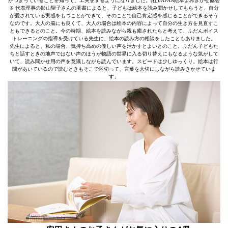
がつまっていることを知って、工夫をするようになりました。(社)JAPAN絵本よみきかせ協会
® 代表理事の影山聖子さんの著書によると、子どもは絵本を読み聞かせしてもらうと、自分
が愛されている実感をもつことができて、そのことで自己肯定感を感じることができるそう
なのです。大人の脳にも良くて、大人の場合は絵本の内容によって自分の生き方を見直すこ
ともできるとのこと。今の時期、絵本を読みながら親も癒されたらと考えて、ふだんボイス
トレーニングの指導を受けている先生に、絵本の読み方の相談をしたこともありました。
先生によると、私の場合、気持ち高めの優しい声を活かすとよいとのこと。ふだん子どもた
ちと話すときの地声ではない声のほうが物語の世界に入る切り替えにもなるような気がして
いて、読み聞かせ用の声を意識しながら読んでいます。スピードは少しゆっくり。絵本は行
間があいているので読むときもそこで区切って、言葉を大切にしながら読みきかせていま
す」