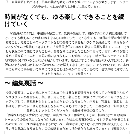
子 永岡書店）気づけば、日本の昔話を教える機会が減っているような気がします。シリー
ズの中から、なにかの折りに1冊づつ集めています。
時間がなくても、ゆる楽しくできることを続
けていく
「私自身の2020年は、事務所を独立して、次男を出産して、初めてのコロナ禍に遭遇して
と、とても考えることの多いめまぐるしい1年でした。そんな中でも、毎日の生活の食生活や
着ること、走ることやワークアウトなどの自分でできるセルフケアを継続して、それらをイ
ンスタグラムで発信してきました。『安田美沙子のRunから始まる笑顔な暮らし』には、そう
した状況の中で感じてきたことや、自分なりに追求したことがつまっています。40代を前に
改めて振り返ってみた、自分の軸のようなものにも触れています。朝と夜のルーティンや美
容で気をつけていることなども紹介しています。最近は“すごく手が届かない人ではなく、身
近にいそうな感じがする”と言われることが増えてきました（笑）。でもそのとおりで、本の
中にもすぐに手が届いて簡単にできることばかりがつまっているので、ぜひ気軽に見ていた
だけたらうれしいです」（安田さん）
〜 編集裏話 〜
今回の書籍は、コロナ禍にあってこれまでとは異なる頑張り方を模索していた安田さんのイ
ンスタグラムの発信から、美、食、走ること、着ること、家族についてのアーカイブをピッ
クアップして、新規取材とともにまとめたものになりました。内容も、写真も、衣装も、お
料理も、すべて安田さんと相談しながらつくりあげていきました。圧巻なのは、安田さんが
最初にセレクトしてくださった、掲載候補画像の数でした。
「作業でいちばん大変だったのは、写真のセレクト作業でしょうか。料理だけで300枚前後、
トータルで1000枚以上になったかと思います。Web上の共有BOXというシステムがあることを
初めて知って、PC作業をするようになって、容量が足りなくなったので買い替えたりと、い
ろいろと勉強になりました。この経験をまた次に活かせたらと思っています」（安田さん）