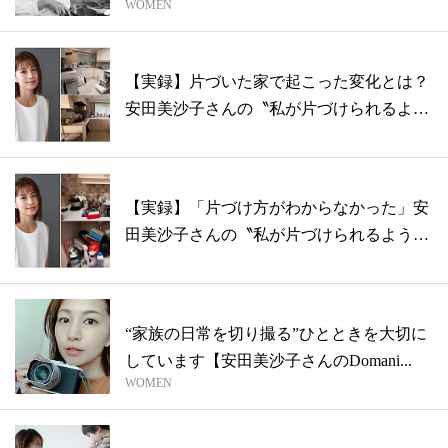
WOMEN
田美...
【実録】片づいた家で起こった変化とは？
安田美沙子さんの〝私が片づけられるよう
にな...
【実録】「片づけ方がわからなかった」安
田美沙子さんの〝私が片づけられるように
なる...
“家族の日常を切り撮る”ひとときを大切に
しています【安田美沙子さんのDomani...
WOMEN