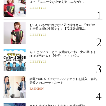
は？ 「ユニークな小物を楽しみながら…
LIFESTYLE
おいしいものに目がない凪七瑠海さん 「エビの
お寿司は断然生派です」【宝塚歌劇団O…
LIFESTYLE
ん!? どういうこと？ 安堵から一転、女の勘はほ
ぼほぼ当たる！【中学生ママ（40…
LIFESTYLE
話題のUNIQLOのデニムジャケットを購入！春気
分投入のコーディネート
FASHION
当たりすぎて怖い！あなたの今週の運勢