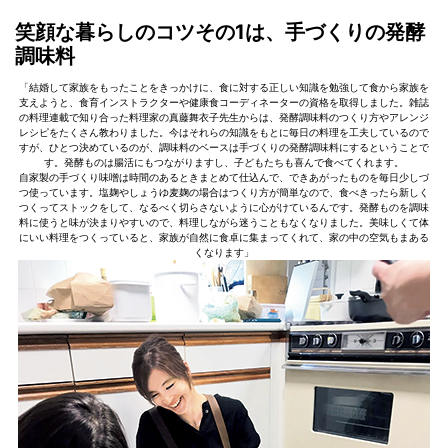
笑顔な暮らしのコツその1は、手づくりの発酵
調味料
「結婚して家族をもったことをきっかけに、食に対する正しい知識を勉強して食から家族を
支えようと、食育インストラクターや健康食コーディネーターの資格を取得しました。雑誌
の料理連載で知り合った料理家の真藤舞衣子先生からは、発酵調味料のつくり方やアレンジ
レシピをたくさん教わりました。今はそれらの知識をもとに毎日の料理を工夫しているので
すが、ひとつ決めているのが、調味料のベースは手づくりの発酵調味料にするということで
す。発酵ものは腸活にもつながりますし、子どもたちも喜んで食べてくれます。
自家製の手づくり味噌は時間のあるときまとめて仕込んで、できあがったものを毎日少しづ
つ使っています。塩麹やしょうゆ麦麹の場合はつくり方が簡単なので、食べきったら新しく
つくってストックをして、なるべく切らさないように心がけているんです。発酵ものを調味
料に使うと味が決まりやすいので、料理しながら迷うこともなくなりました。美味しくて体
にいい料理をつくっていると、家族が自然に食卓に集まってくれて、家の中の空気もまある
くなります」