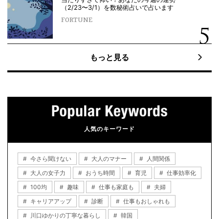
（2/23〜3/1）を数秘術占いで占います
FORTUNE
もっと見る
人気のキーワード
今さら聞けない
大人のマナー
人間関係
大人の女子力
おうち時間
育児
仕事効率化
100均
趣味
仕事も家庭も
夫婦
キャリアアップ
診断
仕事もおしゃれも
川口ゆかりの丁寧な暮らし
韓国