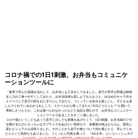
コロナ禍での1日1刺激、お弁当もコミュニケ
ーションツールに
「食育で学んだ知識を活かして、お弁当にも工夫をしてみました。息子が苦手な野菜は卵焼
きに入れて食べやすくしてみたり、お弁当自体を楽しんでもらおうと、ゆるめのキャラ弁を
イメージして息子の顔をおにぎりにしてみたり。つくっている自分も楽しいし、子どもも楽
しんでくれているのがうれしくて。スクールから帰ってきたら“今日どうだった？”と聞いて、
美味しかったとか、これは食べられなかったなどと会話も弾むので、お弁当もコミュニケー
ションツールであることをすごく感じました。
コロナ禍ということもあって息子に少しでも刺激をあげたくて、1日1刺激、お弁当箱のフタ
を開けるたびにちっちゃなサプライズをあげたい気持ちで、栄養面や味はもちろん、変化に
富むビジュアルも頑張りました。そのことから息子が食について何か感じたり、学んでくれ
たらという気持ちもありました。つくったら写真を撮って、「#みさ弁」というハッシュタグ