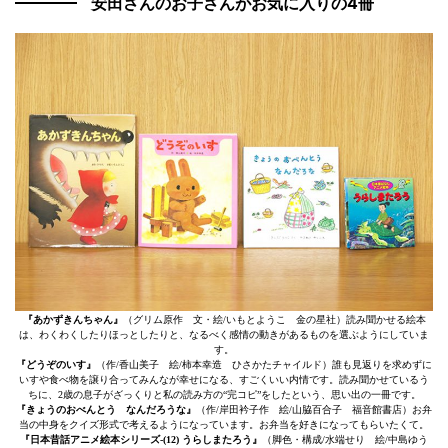
安田さんのお子さんがお気に入りの4冊
『あかずきんちゃん』
（グリム原作 文・絵/いもとようこ 金の星社）読み聞かせる絵本
は、わくわくしたりほっとしたりと、なるべく感情の動きがあるものを選ぶようにしていま
す。
『どうぞのいす』
（作/香山美子 絵/柿本幸造 ひさかたチャイルド）誰も見返りを求めずに
いすや食べ物を譲り合ってみんなが幸せになる、すごくいい内情です。読み聞かせているう
ちに、2歳の息子がざっくりと私の読み方の“完コピ”をしたという、思い出の一冊です。
『きょうのおべんとう なんだろうな』
（作/岸田衿子作 絵/山脇百合子 福音館書店）お弁
当の中身をクイズ形式で考えるようになっています。お弁当を好きになってもらいたくて。
『日本昔話アニメ絵本シリーズ-(12) うらしまたろう』
（脚色・構成/水端せり 絵/中島ゆう