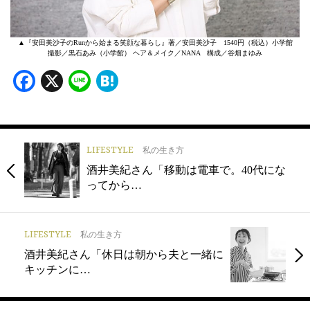
▲『安田美沙子のRunから始まる笑顔な暮らし』著／安田美沙子 1540円（税込）小学館
撮影／黒石あみ（小学館） ヘア＆メイク／NANA 構成／谷畑まゆみ
Facebook
X
Line
Hatena
LIFESTYLE
私の生き方
酒井美紀さん「移動は電車で。40代にな
ってから…
LIFESTYLE
私の生き方
酒井美紀さん「休日は朝から夫と一緒に
キッチンに…