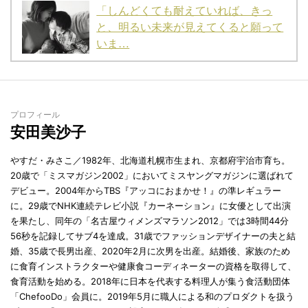
「しんどくても耐えていれば、きっ
と、明るい未来が見えてくると願って
いま…
プロフィール
安田美沙子
やすだ・みさこ／1982年、北海道札幌市生まれ、京都府宇治市育ち。
20歳で「ミスマガジン2002」においてミスヤングマガジンに選ばれて
デビュー。2004年からTBS『アッコにおまかせ！』の準レギュラー
に。29歳でNHK連続テレビ小説『カーネーション』に女優として出演
を果たし、同年の「名古屋ウィメンズマラソン2012」では3時間44分
56秒を記録してサブ4を達成。31歳でファッションデザイナーの夫と結
婚、35歳で長男出産、2020年2月に次男を出産。結婚後、家族のため
に食育インストラクターや健康食コーディネーターの資格を取得して、
食育活動を始める。2018年に日本を代表する料理人が集う食活動団体
「ChefooDo」会員に。2019年5月に職人による和のプロダクトを扱う