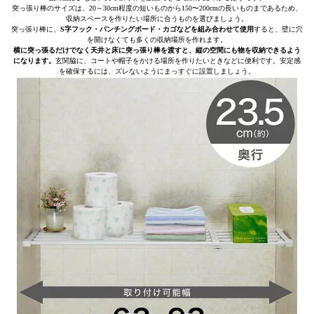
突っ張り棒のサイズは、20～30cm程度の短いものから150〜200cmの長いものまであるため、
収納スペースを作りたい場所に合うものを選びましょう。
突っ張り棒に、
S字フック・パンチングボード・カゴなどを組み合わせて使用
すると、壁に穴
を開けなくても多くの収納場所を作れます。
横に突っ張るだけでなく天井と床に突っ張り棒を渡すと、縦の空間にも物を収納できるよう
になります。
玄関脇に、コートや帽子をかける場所を作りたいときなどに便利です。安定感
を確保するには、ズレないようにまっすぐに設置しましょう。