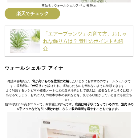
商品名：ウォールシェルフ ベカ 幅30cm
楽天でチェック
「エアープランツ」の育て方、おしゃ
れな飾り方は？ 管理のポイントも紹
介
ウォールシェルフ アイナ
雑誌や書類など、
背が高いものを壁面に収納
したいときにおすすめのウォールシェルフで
す。収納部に
「仕切り」
が設けられ、収納したものを倒れないように整頓できます。
よく利用するレシピ本や連絡ノートなどの置き場所として使えば、必要なときにすぐに取り
出せるでしょう。お気に入りの絵本や本の表紙などを、見せる収納がしたいときにも役立ち
ます。
幅26×奥行10×高さ20.5cmで、耐荷重は約7kgです。
底面は格子状になっているので、別売りの
S字フックなどを引っ掛ければ、さらに収納場所を増やすこともできます。