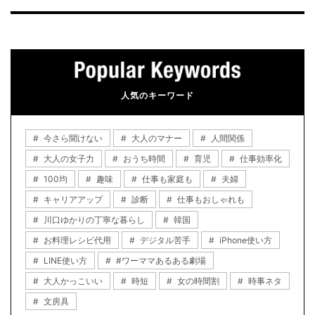
人気のキーワード
今さら聞けない
大人のマナー
人間関係
大人の女子力
おうち時間
育児
仕事効率化
100均
趣味
仕事も家庭も
夫婦
キャリアアップ
診断
仕事もおしゃれも
川口ゆかりの丁寧な暮らし
韓国
お料理レシピ代用
デジタル苦手
iPhone使い方
LINE使い方
#ワーママあるある劇場
大人かっこいい
時短
女の時間割
時事ネタ
文房具