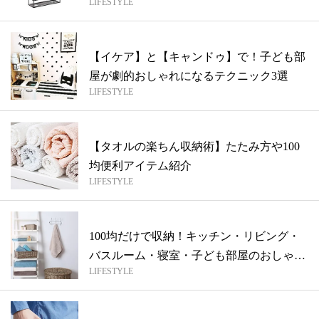
LIFESTYLE
【イケア】と【キャンドゥ】で！子ども部
屋が劇的おしゃれになるテクニック3選
LIFESTYLE
【タオルの楽ちん収納術】たたみ方や100
均便利アイテム紹介
LIFESTYLE
100均だけで収納！キッチン・リビング・
バスルーム・寝室・子ども部屋のおしゃれ
LIFESTYLE
イ...