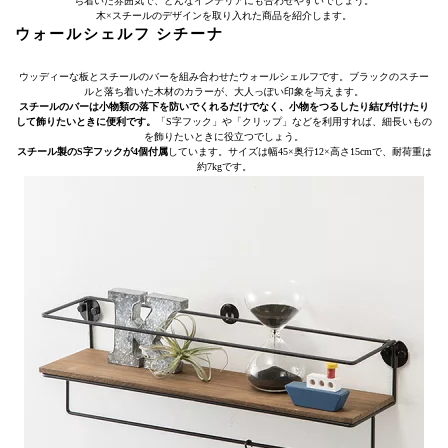
ち着いた雰囲気で、どんなインテリアにも合わせやすいでしょう。
木×スチールのデザインを取り入れた商品を紹介します。
ウォールシェルフ シチーナ
ウッディーな板とスチールのバーを組み合わせたウォールシェルフです。ブラックのスチー
ルと落ち着いた木材のカラーが、大人っぽい印象を与えます。
スチールのバーは小物類の落下を防いでくれるだけでなく、小物をつるしたり結び付けたり
して飾りたいときに便利です。
「S字フック」や「クリップ」などを利用すれば、細長いもの
を飾りたいときに役立つでしょう。
スチール製のS字フックが4個付属
しています。サイズは幅45×奥行12×高さ15cmで、耐荷重は
約7kgです。