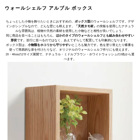
ウォールシェルフ アルブル ボックス
ちょっとした小物を飾りたいときにおすすめの、
ボックス型
のウォールシェルフです。デザ
インがシンプルなので、どんな壁にも映えます。
「天然タモ材」
の突板を使用したナチュラ
ルな雰囲気は、植物や天然の素材を使用した小物などと相性が良いでしょう。
同じ商品を並べることはもちろん、
ほかのタイプのウォールシェルフとも組み合わせやすい
形状
です。並行に並べるのではなく、あえてずらして配置しても印象的になります。
ボックス型は、
小物類をホコリから守りやすい
ところも魅力です。色を塗り替えたり蝶番を
使って簡易的な扉を付けたりなど、オリジナルのウォールシェルフ作りにも使えます。
20・40cmの2サイズ展開で、ナチュラル・ミドルブラウン・ホワイトウォッシュの3色から選
べます。