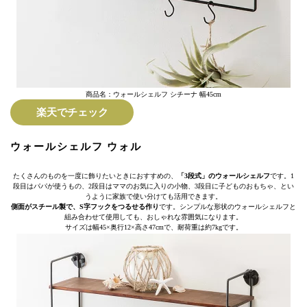
商品名：ウォールシェルフ シチーナ 幅45cm
楽天でチェック
ウォールシェルフ ウォル
たくさんのものを一度に飾りたいときにおすすめの、
「3段式」のウォールシェルフ
です。1
段目はパパが使うもの、2段目はママのお気に入りの小物、3段目に子どものおもちゃ、とい
うように家族で使い分けても活用できます。
側面がスチール製で、S字フックをつるせる作り
です。シンプルな形状のウォールシェルフと
組み合わせて使用しても、おしゃれな雰囲気になります。
サイズは幅45×奥行12×高さ47cmで、耐荷重は約7kgです。