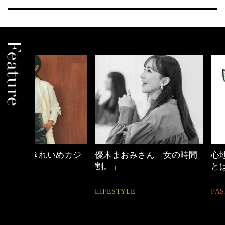
めカジ
優木まおみさん「女の時間
心地よくいられる
割。」
とは
LIFESTYLE
FASHION