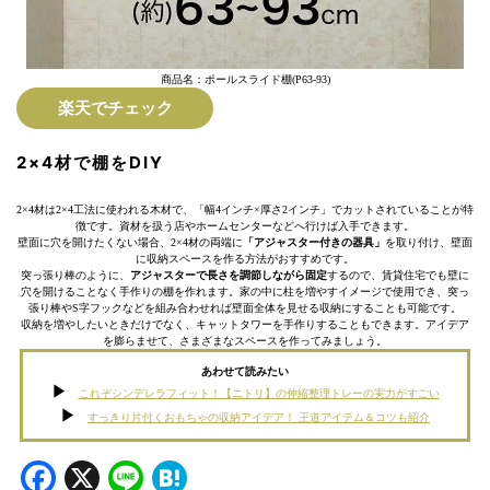
商品名：ポールスライド棚(P63-93)
楽天でチェック
2×4材で棚をDIY
2×4材は2×4工法に使われる木材で、「幅4インチ×厚さ2インチ」でカットされていることが特
徴です。資材を扱う店やホームセンターなどへ行けば入手できます。
壁面に穴を開けたくない場合、2×4材の両端に
「アジャスター付きの器具」
を取り付け、壁面
に収納スペースを作る方法がおすすめです。
突っ張り棒のように、
アジャスターで長さを調節しながら固定
するので、賃貸住宅でも壁に
穴を開けることなく手作りの棚を作れます。家の中に柱を増やすイメージで使用でき、突っ
張り棒やS字フックなどを組み合わせれば壁面全体を見せる収納にすることも可能です。
収納を増やしたいときだけでなく、キャットタワーを手作りすることもできます。アイデア
を膨らませて、さまざまなスペースを作ってみましょう。
あわせて読みたい
これぞシンデレラフィット！【ニトリ】の伸縮整理トレーの実力がすごい
すっきり片付くおもちゃの収納アイデア！ 王道アイテム＆コツも紹介
Facebook
X
Line
Hatena