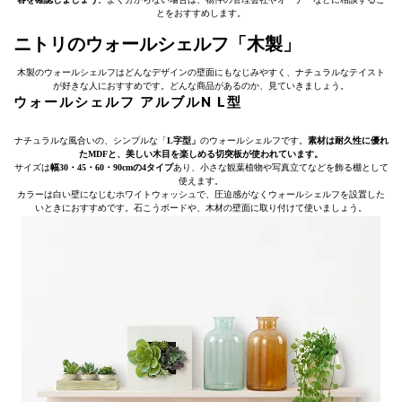
とをおすすめします。
ニトリのウォールシェルフ「木製」
木製のウォールシェルフはどんなデザインの壁面にもなじみやすく、ナチュラルなテイスト
が好きな人におすすめです。どんな商品があるのか、見ていきましょう。
ウォールシェルフ アルブルN L型
ナチュラルな風合いの、シンプルな「
L字型」
のウォールシェルフです。
素材は耐久性に優れ
たMDFと、美しい木目を楽しめる切突板が使われています。
サイズは
幅30・45・60・90cmの4タイプ
あり、小さな観葉植物や写真立てなどを飾る棚として
使えます。
カラーは白い壁になじむホワイトウォッシュで、圧迫感がなくウォールシェルフを設置した
いときにおすすめです。石こうボードや、木材の壁面に取り付けて使いましょう。