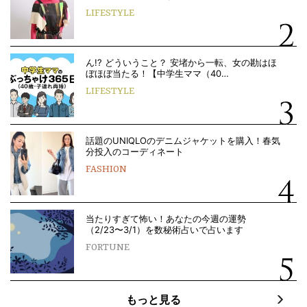
LIFESTYLE
ん!? どういうこと？ 安堵から一転、女の勘はほ
ぼほぼ当たる！【中学生ママ（40…
LIFESTYLE
話題のUNIQLOのデニムジャケットを購入！春気
分投入のコーディネート
FASHION
当たりすぎて怖い！あなたの今週の運勢
（2/23〜3/1）を数秘術占いで占います
FORTUNE
もっと見る