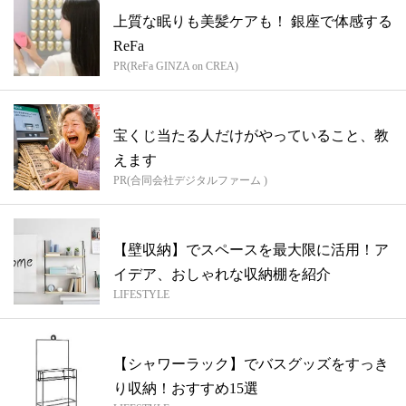
上質な眠りも美髪ケアも！ 銀座で体感する
ReFa
PR(ReFa GINZA on CREA)
宝くじ当たる人だけがやっていること、教
えます
PR(合同会社デジタルファーム )
【壁収納】でスペースを最大限に活用！ア
イデア、おしゃれな収納棚を紹介
LIFESTYLE
【シャワーラック】でバスグッズをすっき
り収納！おすすめ15選