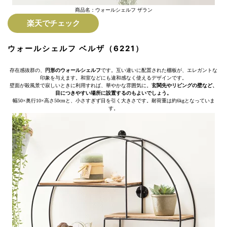
商品名：ウォールシェルフ ザラン
楽天でチェック
ウォールシェルフ ベルザ（6221）
存在感抜群の、
円形のウォールシェルフ
です。互い違いに配置された棚板が、エレガントな
印象を与えます。和室などにも違和感なく使えるデザインです。
壁面が殺風景で寂しいときに利用すれば、華やかな雰囲気に。
玄関先やリビングの壁など、
目につきやすい場所に設置するのもよいでしょう。
幅50×奥行10×高さ50cmと、小さすぎず目を引く大きさです。耐荷重は約6kgとなっていま
す。