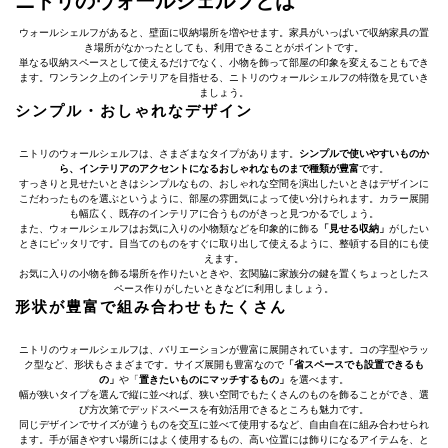
ニトリのウォールシェルフとは
ウォールシェルフがあると、壁面に収納場所を増やせます。家具がいっぱいで収納家具の置
き場所がなかったとしても、利用できることがポイントです。
単なる収納スペースとして使えるだけでなく、小物を飾って部屋の印象を変えることもでき
ます。ワンランク上のインテリアを目指せる、ニトリのウォールシェルフの特徴を見ていき
ましょう。
シンプル・おしゃれなデザイン
ニトリのウォールシェルフは、さまざまなタイプがあります。
シンプルで使いやすいものか
ら、インテリアのアクセントになるおしゃれなものまで種類が豊富
です。
すっきりと見せたいときはシンプルなもの、おしゃれな空間を演出したいときはデザインに
こだわったものを選ぶというように、部屋の雰囲気によって使い分けられます。カラー展開
も幅広く、既存のインテリアに合うものがきっと見つかるでしょう。
また、ウォールシェルフはお気に入りの小物類などを印象的に飾る
「見せる収納」
がしたい
ときにピッタリです。目当てのものをすぐに取り出して使えるように、整頓する目的にも使
えます。
お気に入りの小物を飾る場所を作りたいときや、玄関脇に家族分の鍵を置くちょっとしたス
ペース作りがしたいときなどに利用しましょう。
形状が豊富で組み合わせもたくさん
ニトリのウォールシェルフは、バリエーションが豊富に展開されています。コの字型やラッ
ク型など、形状もさまざまです。サイズ展開も豊富なので
「省スペースでも設置できるも
の」
や「
置きたいものにマッチするもの」
を選べます。
幅が狭いタイプを選んで縦に並べれば、狭い空間でもたくさんのものを飾ることができ、選
び方次第でデッドスペースを有効活用できるところも魅力です。
同じデザインでサイズが違うものを交互に並べて使用するなど、自由自在に組み合わせられ
ます。手が届きやすい場所にはよく使用するもの、高い位置には飾りになるアイテムを、と