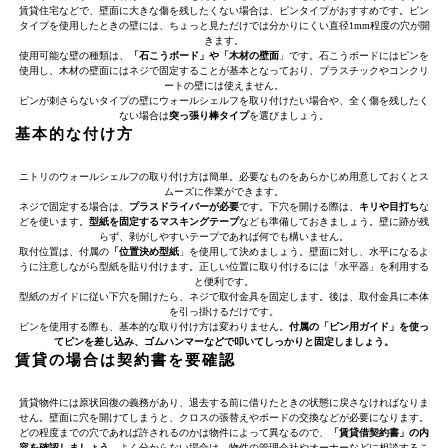
賃貸住宅などで、壁面に大きな傷を残したくない場合は、ピンタイプがおすすめです。ピン
タイプを使用したときの壁には、ちょっと見ただけでは分かりにくい直径1mm程度の穴が開
きます。
使用可能な壁の種類は、
「石こうボード」や「木材の壁面
」です。石こうボードにはピンを
使用し、木材の壁面にはネジで固定することが基本となっており、プラスチックやコンクリ
ートの壁には使えません。
ピンが刺さらないタイプの壁にウォールシェルフを取り付けたい場合や、全く傷を残したく
ない場合は
突っ張り棒タイプ
を選びましょう。
基本的な付け方
ニトリのウォールシェルフの取り付け方は簡単。必要なものをあらかじめ用意しておくとス
ムーズに作業ができます。
ネジで固定する場合は、
プラスドライバーが必要
です。下穴を開ける際は、
キリや目打ち
な
どを使います。
型紙を固定するマスキングテープ
なども準備しておきましょう。壁に跡が残
らず、剥がしやすいテープであれば何でも構いません。
取付位置は、付属の
「位置決め型紙
」を使用して決めましょう。壁面に対し、水平になるよ
うに注意しながら型紙を貼り付けます。正しい位置に取り付けるには「水平器」を利用する
と便利です。
型紙のガイドに従い下穴を開けたら、ネジで取付金具を固定します。後は、取付金具に本体
を引っ掛けるだけです。
ピンを使用する際も、基本的な取り付け方は変わりません。
付属の「ピン用ガイド」を使っ
てピンを差し込み、ゴムハンマーなどで叩いてしっかりと固定しましょう。
賃貸の場合は契約書を要確認
賃貸物件には原状回復の義務があり、退去する前に借りたときの状態に戻さなければなりま
せん。壁面に穴を開けてしまうと、クロスの張替えやボードの交換などが必要になります。
どの程度までの穴であれば許されるのかは物件によって異なるので、
「賃貸借契約書」の内
容を確認しましょう
。よく分からない場合は、物件の管理会社やオーナーなどに相談するこ