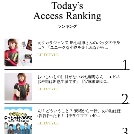
ランキング
元タカラジェンヌ 凪七瑠海さんのバッグの中身
は？ 「ユニークな小物を楽しみながら…
LIFESTYLE
おいしいものに目がない凪七瑠海さん 「エビの
お寿司は断然生派です」【宝塚歌劇団O…
LIFESTYLE
ん!? どういうこと？ 安堵から一転、女の勘はほ
ぼほぼ当たる！【中学生ママ（40…
LIFESTYLE