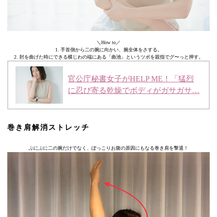
＼How to／
1. 手首側から二の腕に向かい、腕全体をさする。
2. 肘を曲げた時にできる横じわの端にある「曲池」というツボを親指でグ〜っと押す。
官公庁秘書女子がHELP ME！「猛烈
に忍び寄る乾燥でボディがガサガサ…
巻き肩解消ストレッチ
ぷにぷに二の腕だけでなく、ぽっこりお腹の原因にもなる巻き肩を撃退！