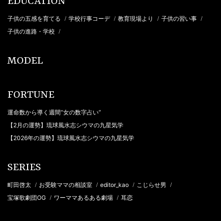
EDUCATION
子供の五感を育てる
学校行事コーデ
教育現場より
子供の習い事
/
/
/
/
子供の進路・学校
/
MODEL
FORTUNE
運命数から導く週間“女の数字占い”
【2月の運勢】琉球風水志シウマの九星気学
【2026年の運勢】琉球風水志シウマの九星気学
SERIES
町田啓太
お受験ママの相談室
editor_kao
こじらせ男
/
/
/
/
宝塚歌劇団OG
ワーママあるある劇場
耳恋
/
/