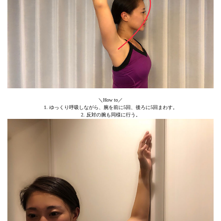
＼How to／
1. ゆっくり呼吸しながら、腕を前に5回、後ろに5回まわす。
2. 反対の腕も同様に行う。