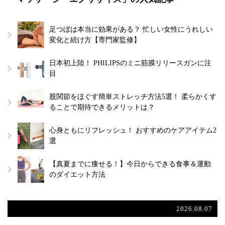
足つぼは本当に効果がある？ 忙しい女性にうれしい
変化と続け方【専門家監修】
日本初上陸！ PHILIPSのミニ筋膜リリースガンに注
目
股関節をほぐす簡単ストレッチ方法5選！ 柔らかくす
ることで期待できるメリットは？
心身ともにリフレッシュ！ おすすめのケアアイテム2
選
【真夏までに痩せる！】今日からできる食事＆運動
のダイエット方法
2026.08.07