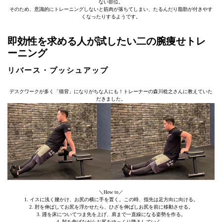
ない部位。
そのため、意識的にトレーニングしないと筋肉が落ちてしまい、たるんだり脂肪が付きやす
くなったりするようです。
即効性を求める人が試したい二の腕痩せトレ
ーニング
リバース・プッシュアップ
デスクワークが多く「猫背」になりがちな人にも！トレーナーの森川稔之さんに教えていた
だきました。
＼How to／
1. イスに浅く腰かけ、お尻の横に手を置く。この時、指先は足方向に向ける。
2. 肘を伸ばしてお尻を浮かせたら、ひざを伸ばしお尻を前に移動させる。
3. 踵を床についてつま先を上げ、肩まで一直線になる姿勢を作る。
4. 肘を曲げながらお尻をゆっくり降ろしていく。