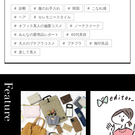
診断
服のお手入れ
韓国
こなれ感
ヘア
セレモニースタイル
オフィス美人の偏愛コスメ
ノーテクメーク
みんなの愛用品レポート
40代美容
大人のプチプラコスメ
プチプラ
無印良品
楽して美人