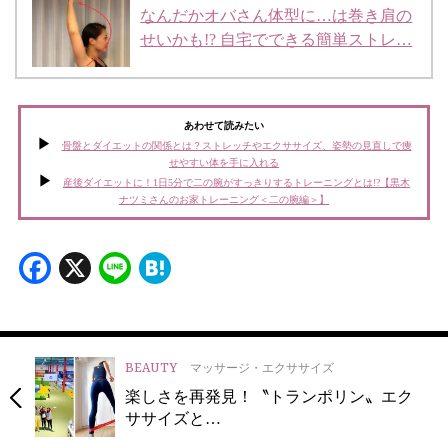
なんだかオバさん体型に…は巻き肩の
せいかも!? 自宅でできる簡単ストレ…
あわせて読みたい
骨盤とダイエットの関係とは？ストレッチやエクササイズ、姿勢の見直しで痩
せやすい体を手に入れる
産後ダイエットに！1日5分で二の腕がすっきりするトレーニングとは!?【黒木
ナツミさんのお家トレーニング＜二の腕編＞】
Facebook
X
Line
Hatena
BEAUTY
マッサージ・エクササイズ
楽しさを再発見！〝トランポリン〟エク
ササイズと…