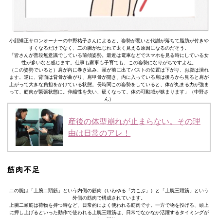
小顔矯正サロンオーナーの中野祐子さんによると、姿勢が悪いと代謝が落ちて脂肪が付きや
すくなるだけでなく、二の腕がねじれて太く見える原因になるのだそう。
「皆さんが普段無意識でしている前傾姿勢。最近は電車などでスマホを見る時にしている女
性が多いなと感じます。仕事も家事も子育ても、この姿勢になりがちですよね。
（この姿勢でいると）肩が内に巻き込み、頭が前に出てバストの位置は下がり、お腹は潰れ
ます。逆に、背面は背骨が曲がり、肩甲骨が開き、内に入っている肩は後ろから見ると肩が
上がって大きな負担をかけている状態。長時間この姿勢をしていると、体が丸まる力が強ま
って、筋肉が緊張状態に。伸縮性を失い、硬くなって、体の可動域が狭まります」（中野さ
ん）
産後の体型崩れが止まらない。その理
由は日常のアレ！
筋肉不足
二の腕は「上腕二頭筋」という内側の筋肉（いわゆる「力こぶ」）と「上腕三頭筋」という
外側の筋肉で構成されています。
上腕二頭筋は荷物を持つ時など、日常的によく使われる筋肉です。一方で物を投げる、頭上
に押し上げるといった動作で使われる上腕三頭筋は、日常でなかなか活躍するタイミングが