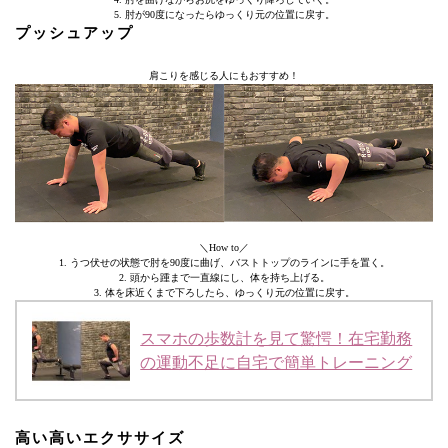
5. 肘が90度になったらゆっくり元の位置に戻す。
プッシュアップ
肩こりを感じる人にもおすすめ！
＼How to／
1. うつ伏せの状態で肘を90度に曲げ、バストトップのラインに手を置く。
2. 頭から踵まで一直線にし、体を持ち上げる。
3. 体を床近くまで下ろしたら、ゆっくり元の位置に戻す。
スマホの歩数計を見て驚愕！在宅勤務
の運動不足に自宅で簡単トレーニング
高い高いエクササイズ