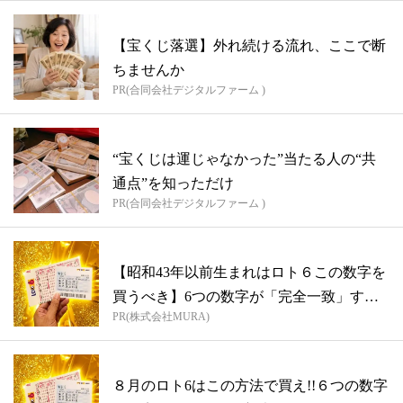
【宝くじ落選】外れ続ける流れ、ここで断
ちませんか
PR(合同会社デジタルファーム )
“宝くじは運じゃなかった”当たる人の“共
通点”を知っただけ
PR(合同会社デジタルファーム )
【昭和43年以前生まれはロト６この数字を
買うべき】6つの数字が「完全一致」する
PR(株式会社MURA)
方...
８月のロト6はこの方法で買え!!６つの数字