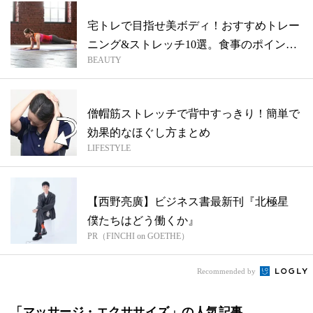
宅トレで目指せ美ボディ！おすすめトレー
ニング&ストレッチ10選。食事のポイント
BEAUTY
も...
僧帽筋ストレッチで背中すっきり！簡単で
効果的なほぐし方まとめ
LIFESTYLE
【西野亮廣】ビジネス書最新刊『北極星
僕たちはどう働くか』
PR（FINCHI on GOETHE）
Recommended by
「マッサージ・エクササイズ」の人気記事