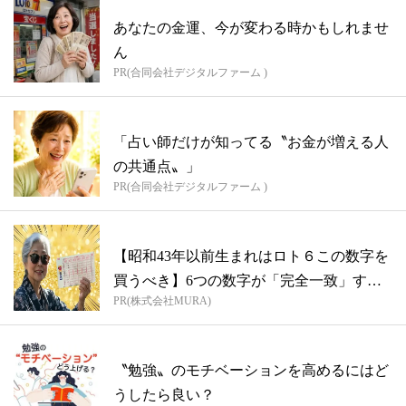
あなたの金運、今が変わる時かもしれませ
ん
PR(合同会社デジタルファーム )
「占い師だけが知ってる〝お金が増える人
の共通点〟」
PR(合同会社デジタルファーム )
【昭和43年以前生まれはロト６この数字を
買うべき】6つの数字が「完全一致」する
PR(株式会社MURA)
方...
〝勉強〟のモチベーションを高めるにはど
うしたら良い？