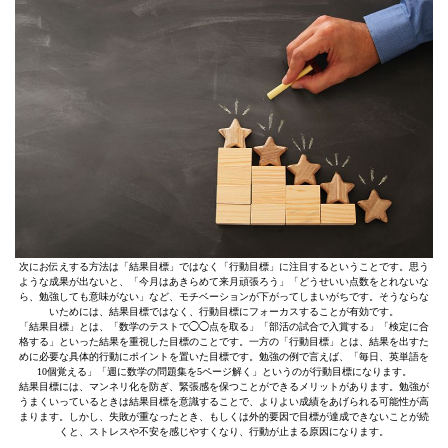
次にお伝えする方法は「結果目標」ではなく「行動目標」に注目するということです。思う
ような成果が出ないと、「今月はあきらめて来月頑張ろう」「どうせいい点数をとれないな
ら、勉強しても意味がない」など、モチベーションが下がってしまいがちです。そうならな
いためには、結果目標ではなく、行動目標にフォーカスすることが有効です。
「結果目標」とは、「数学のテストで◯◯点を取る」「部活の試合で入賞する」「検定に合
格する」といった結果を重視した目標のことです。一方の「行動目標」とは、結果を出すた
めに必要な具体的行動にポイントを置いた目標です。勉強の例で言えば、「毎日、英単語を
10個覚える」「週に数学の問題集を5ページ解く」というのが行動目標になります。
結果目標には、マンネリ化を防ぎ、緊張感を保つことができるメリットがあります。勉強が
うまくいっているときは結果目標を意識することで、よりよい成績をあげられる可能性が高
まります。しかし、失敗が重なったとき、もしくは外的要因で目標が達成できないことが続
くと、ストレスや不安を感じやすくなり、行動が止まる原因になります。