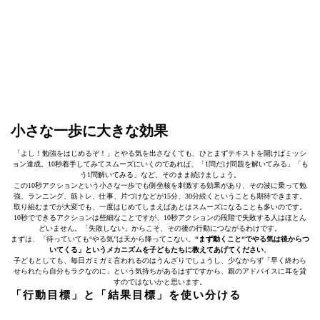
小さな一歩に大きな効果
「よし！勉強をはじめるぞ！」とやる気を出さなくても、ひとまずテキストを開けばミッシ
ョン達成。10秒着手してみてスムーズにいくのであれば、「1問だけ問題を解いてみる」「も
う1問解いてみる」など、そのまま続けましょう。
この10秒アクションという小さな一歩でも側坐核を刺激する効果があり、その波に乗って勉
強、ランニング、筋トレ、仕事、片づけなどが15分、30分続くということも期待できます。
取り組むまでが大変でも、一度はじめてしまえばあとはスムーズになることも多いのです。
10秒でできるアクションは些細なことですが、10秒アクションの段階で失敗する人はほとん
どいません。「失敗しない」からこそ、その後の行動につながるわけです。
まずは、「待っていても“やる気”は天から降ってこない。
“まず動くこと“でやる気は後からつ
いてくる」というメカニズムを子どもたちに教えてあげてください
。
子どもとしても、毎日ガミガミ言われるのはうんざりでしょうし、少なからず「早く終わら
せられたら自分もラクなのに」という気持ちがあるはずですから、親のアドバイスに耳を貸
すのではないかと思います。
「行動目標」と「結果目標」を使い分ける