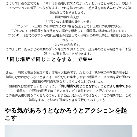
こうして計画を立てても、「今日は計画通りにできなかった」ということが続くと、やはり
モチベーションの低下につながります。それを防ぐために、想定外を織り込んだプランを複
数用意しておきましょう。
宿題の例で言えば、
「プランA：土曜日の日中にやる」
「プランB：（土曜日の日中にできない場合を想定して）土曜日の夜中にやる」
「プランC ：（土曜日が丸々使えない場合を想定して）日曜日の朝5時に起きてやる」
「プランD：（全てのプランが崩れた場合を想定して）日曜日の15時以降は、絶対に予定を入
れない」
といった具合です。
このように、あらかじめ複数のプランを立てておくことで、想定外のことが起きても「予定
通り」に事を運ぶことができます。
「同じ場所で同じことをする」で集中
また、「時間と場所を固定する」方法もお勧めです。たとえば、我が家の中学生の息子は、
勉強しなければならないときには、自分なりに集中しやすい時間帯に、スマホを家に置いて
図書館や有料自習室などに行くようにしていました。
「図書館では勉強する」といように、
「同じ場所で同じことをする」ことにより集中できる
効果を、心理学の世界では「アンカリング（条件付け）」と呼んでいます。
この条件反射状態をつくるためにも、行き当たりばったりではなく、「この場所では、この
勉強をする」と決めて可能なかぎり実行してみましょう。
やる気があろうとなかろうとアクションを起
こす