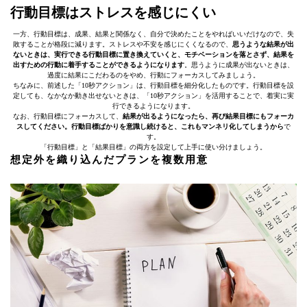
行動目標はストレスを感じにくい
一方、行動目標は、成果、結果と関係なく、自分で決めたことをやればいいだけなので、失
敗することが格段に減ります。ストレスや不安を感じにくくなるので、
思うような結果が出
ないときは、実行できる行動目標に置き換えていくと、モチベーションを落とさず、結果を
出すための行動に着手することができるようになります
。思うように成果が出ないときは、
過度に結果にこだわるのをやめ、行動にフォーカスしてみましょう。
ちなみに、前述した「10秒アクション」は、行動目標を細分化したものです。行動目標を設
定しても、なかなか動き出せないときは、「10秒アクション」を活用することで、着実に実
行できるようになります。
なお、行動目標にフォーカスして、
結果が出るようになったら、再び結果目標にもフォーカ
スしてください。行動目標ばかりを意識し続けると、これもマンネリ化してしまうから
で
す。
「行動目標」と「結果目標」の両方を設定して上手に使い分けましょう。
想定外を織り込んだプランを複数用意