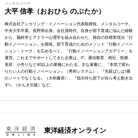
メンタルコーチ
大平 信孝（おおひら のぶたか）
株式会社アンカリング・イノベーション代表取締役。メンタルコーチ。
中央大学卒業。長野県出身。会社員時代、自身が部下育成に悩んだ経験
から、脳科学とアドラー心理学を組み合わせた、独自の目標実現法「行
動イノベーション」を開発。部下育成のためのメソッド「行動イノベー
ション・トーク」を広めるべく、「行動イノベーションアカデミー」を
運営。これまでサポートしてきた企業は、IT、通信教育、商社、医療、
美容、小売りなど40以上の業種にわたる。主な著書に、『本気で変わ
りたい人の行動イノベーション』（秀和システム）、『先延ばしは1冊
のノートでなくなる』（大和書房）、『指示待ち部下が自ら考え動き出
す!』（かんき出版）など。
東洋経済オンライン