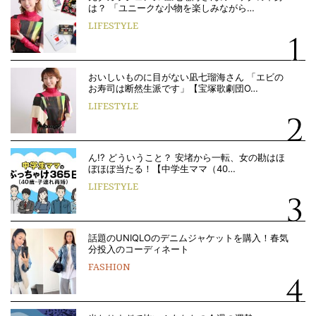
は？ 「ユニークな小物を楽しみながら…
LIFESTYLE
おいしいものに目がない凪七瑠海さん 「エビの
お寿司は断然生派です」【宝塚歌劇団O…
LIFESTYLE
ん!? どういうこと？ 安堵から一転、女の勘はほ
ぼほぼ当たる！【中学生ママ（40…
LIFESTYLE
話題のUNIQLOのデニムジャケットを購入！春気
分投入のコーディネート
FASHION