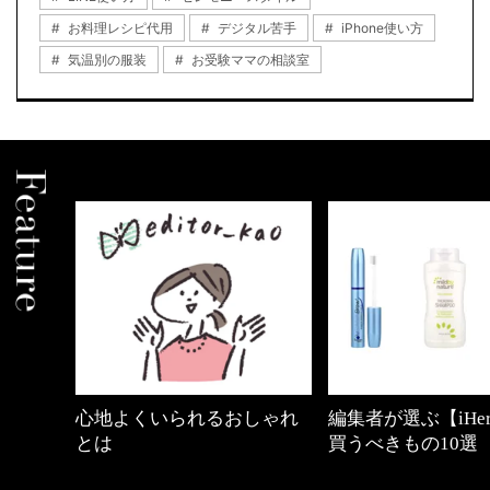
お料理レシピ代用
デジタル苦手
iPhone使い方
気温別の服装
お受験ママの相談室
心地よくいられるおしゃれ
編集者が選ぶ【iHe
とは
買うべきもの10選