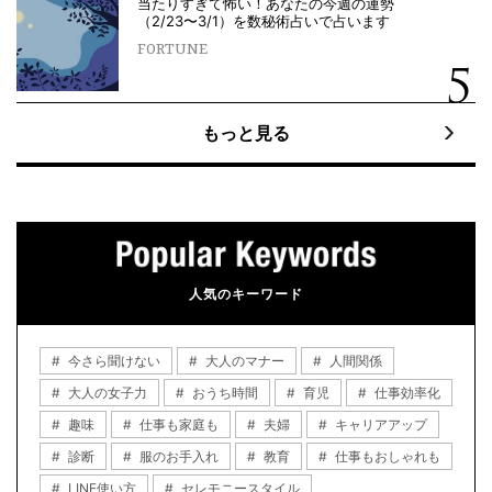
当たりすぎて怖い！あなたの今週の運勢
（2/23〜3/1）を数秘術占いで占います
FORTUNE
もっと見る
人気のキーワード
今さら聞けない
大人のマナー
人間関係
大人の女子力
おうち時間
育児
仕事効率化
趣味
仕事も家庭も
夫婦
キャリアアップ
診断
服のお手入れ
教育
仕事もおしゃれも
LINE使い方
セレモニースタイル