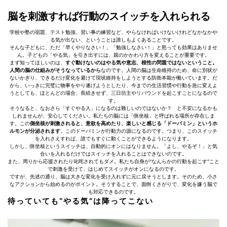
脳を刺激すれば行動のスイッチを入れられる
学校や塾の宿題、テスト勉強、習い事の練習など、やらなければいけないけれどなかなかや
る気が出ない、ということは誰しもよくあることです。
そんな子どもに、ただ「早くやりなさい！」「勉強しなさい！」と怒っても効果はありませ
ん。子どもの「やる気」を引き出すには、親のかかわり方を変えることが重要です。
まず知ってほしいのは、
すぐ動けないのはやる気や意志、根性の問題ではないということ。
人間の脳の仕組みがそうなっているから
なのです。人間の脳は生命維持のため、命に別状が
ないかぎり、できるだけ変化を避けて現状維持をしようとする防衛本能が働いています。だ
から、いっきに完璧に物事をやり遂げようとしたり、今までの生活習慣や行動を急に変えよ
うとしても、ほとんどの場合、長続きせず、三日坊主やリバウンドを起こすことになるので
す。
そうなると、なおさら「すぐやる人」になるのは難しいのではないか？ と不安になるかも
しれませんが、安心してください。私たちの脳には「側坐核」と呼ばれる場所が存在しま
す。この
側坐核が刺激されると、意欲を高めたり、楽しいと感じる「ドーパミン」というホ
ルモンが分泌されます
。このドーパミンが行動力の源になるのです。つまり、このスイッチ
を入れさえすれば、誰でもすぐに動くことができるようになります。
しかし、側坐核というスイッチは、自動的にオンにはなりません。「よし、やるぞ！」と気
合いを入れるだけではスイッチを入れることはできないのです。
また、周りから応援されたり叱咤されてもダメ。私たち自身が“なんらかの行動を起こす”こと
で刺激を受けて、はじめてスイッチがオンになるのです。
ですが、先述の通り、脳は大きな変化を受け入れずに元に戻そうとします。そのため、小さ
なアクションから始めるのがポイント。そうすることで、面倒くさがりで、変化を嫌う脳で
も対応できるのです。
待っていても“やる気”は降ってこない