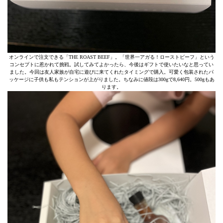
オンラインで注文できる「THE ROAST BEEF」。「世界一アガる！ローストビーフ」という
コンセプトに惹かれて挑戦。試してみてよかったら、今後はギフトで使いたいなと思ってい
ました。今回は友人家族が自宅に遊びに来てくれたタイミングで購入。可愛く包装されたパ
ッケージに子供も私もテンションが上がりました。ちなみに値段は300gで8,640円。500gもあ
ります。