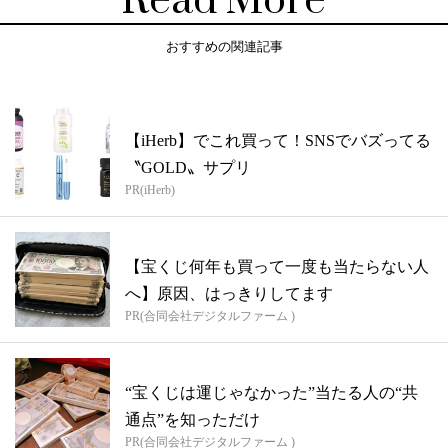
Read More
おすすめの関連記事
【iHerb】でこれ買って！SNSでバズってる
〝GOLD〟サプリ
PR(iHerb)
【宝くじ何年も買って一度も当たらない人
へ】原因、はっきりしてます
PR(合同会社デジタルファーム )
“宝くじは運じゃなかった”当たる人の“共
通点”を知っただけ
PR(合同会社デジタルファーム )