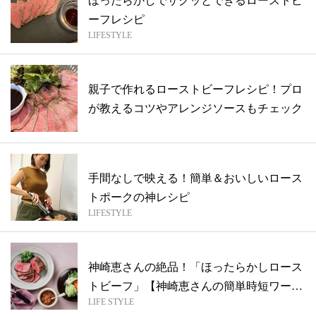
ほったらかしでサクッとできるローストビ
ーフレシピ
LIFESTYLE
親子で作れるローストビーフレシピ！プロ
が教えるコツやアレンジソースもチェック
手間なしで映える！簡単＆おいしいロース
トポークの神レシピ
LIFESTYLE
神崎恵さんの絶品！「ほったらかしロース
トビーフ」【神崎恵さんの簡単時短ワーマ
LIFE STYLE
マレ...