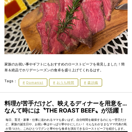
家族のお祝い事やギフトにもおすすめのローストビーフを発見しました！簡
単＆絶品でホリデーシーズンの食卓を盛り上げてくれるはす。
Tags：
Domanist
おうち時間
森沙織
料理が苦手だけど、映えるディナーを用意を…
なんて時には〝THE ROAST BEEF〟が活躍！
毎日、育児・家事・仕事に追われるママも多いはず。自分時間を確保するのにも一苦労だけ
ど、家族の誕生日や、お祝い事はやっぱり華やかにしたい！ そんなわがままなママ代表の私
が見つけた、これひとつでグンと華やかな食卓を演出できるローストビーフを紹介します。