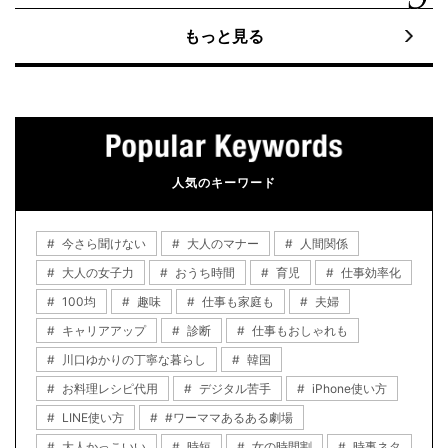
もっと見る
人気のキーワード
今さら聞けない
大人のマナー
人間関係
大人の女子力
おうち時間
育児
仕事効率化
100均
趣味
仕事も家庭も
夫婦
キャリアアップ
診断
仕事もおしゃれも
川口ゆかりの丁寧な暮らし
韓国
お料理レシピ代用
デジタル苦手
iPhone使い方
LINE使い方
#ワーママあるある劇場
大人かっこいい
時短
女の時間割
時事ネタ