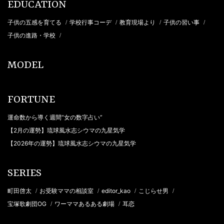
EDUCATION
子供の五感を育てる
学校行事コーデ
教育現場より
子供の習い事
/
/
/
/
子供の進路・学校
/
MODEL
FORTUNE
運命数から導く週間“女の数字占い”
【2月の運勢】琉球風水志シウマの九星気学
【2026年の運勢】琉球風水志シウマの九星気学
SERIES
町田啓太
お受験ママの相談室
editor_kao
こじらせ男
/
/
/
/
宝塚歌劇団OG
ワーママあるある劇場
耳恋
/
/