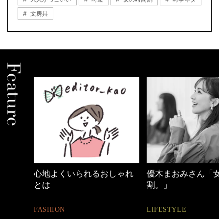
文房具
しゃれ
優木まおみさん「女の時間
【ワーママのきれ
割。」
ュアル通勤】
LIFESTYLE
FASHION