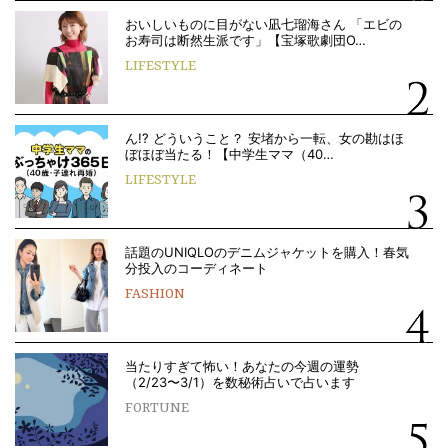
おいしいものに目がない凪七瑠海さん 「エビの
お寿司は断然生派です」【宝塚歌劇団O…
LIFESTYLE
ん!? どういうこと？ 安堵から一転、女の勘はほ
ぼほぼ当たる！【中学生ママ（40…
LIFESTYLE
話題のUNIQLOのデニムジャケットを購入！春気
分投入のコーディネート
FASHION
当たりすぎて怖い！あなたの今週の運勢
（2/23〜3/1）を数秘術占いで占います
FORTUNE