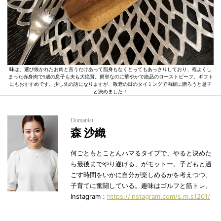
味は、選び抜かれたお肉と言うだけあって脂身もなくとってもあっさりしており、程よくし
まった赤身肉で5歳の息子も夫も大絶賛。簡単なのに華やかで絶品のローストビーフ、ギフト
にもおすすめです。少し先の話になりますが、敬老の日のタイミングで両親に贈ろうと息子
と決めました！
Domanist
森 沙織
何ごともとことんハマるタイプで、やると決めた
ら最後までやり遂げる、がモットー。子どもと過
ごす時間をいかに自分が楽しめるかを考えつつ、
子育てに奮闘している。趣味はゴルフと筋トレ。
Instagram：
https://instagram.com/s.m.s1201/