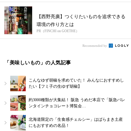
【西野亮廣】つくりたいものを追求できる
環境の作り方とは
PR（FINCHI on GOETHE）
Recommended by
「美味しいもの」の人気記事
こんなゆず胡椒を求めていた！ みんなにおすすめし
たい【フミ子の生ゆず胡椒】
約3000種類が大集結！ 阪急 うめだ本店で「阪急バレ
ンタインチョコレート博覧会…
北海道限定の「生食感チェルシー」はばらまき土産
にもおすすめの名品！