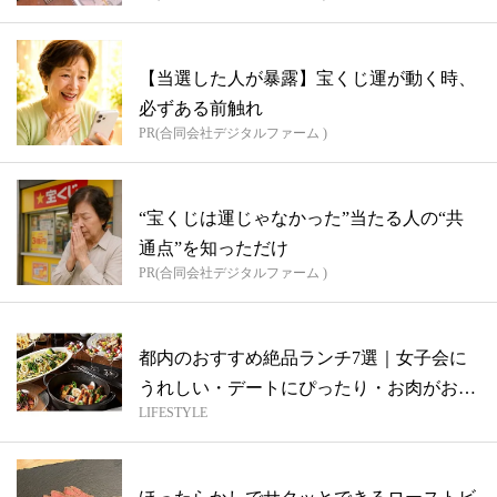
【当選した人が暴露】宝くじ運が動く時、
必ずある前触れ
PR(合同会社デジタルファーム )
“宝くじは運じゃなかった”当たる人の“共
通点”を知っただけ
PR(合同会社デジタルファーム )
都内のおすすめ絶品ランチ7選｜女子会に
うれしい・デートにぴったり・お肉がおい
LIFESTYLE
しい...