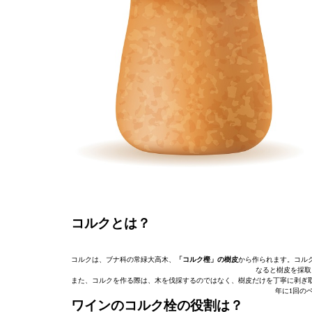
コルクとは？
コルクは、ブナ科の常緑大高木、
「コルク樫」の樹皮
から作られます。コル
なると樹皮を採取
また、コルクを作る際は、木を伐採するのではなく、樹皮だけを丁寧に剥ぎ取
年に1回の
ワインのコルク栓の役割は？