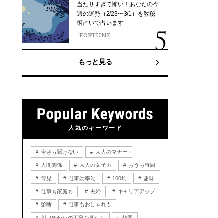
当たりすぎて怖い！あなたの今
週の運勢（2/23〜3/1）を数秘
術占いで占います
FORTUNE
もっと見る
人気のキーワード
今さら聞けない
大人のマナー
人間関係
大人の女子力
おうち時間
育児
仕事効率化
100均
趣味
仕事も家庭も
夫婦
キャリアアップ
診断
仕事もおしゃれも
川口ゆかりの丁寧な暮らし
韓国