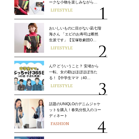
ークな小物を楽しみながら…
LIFESTYLE
おいしいものに目がない凪七瑠
海さん 「エビのお寿司は断然
生派です」【宝塚歌劇団O…
LIFESTYLE
ん!? どういうこと？ 安堵から
一転、女の勘はほぼほぼ当た
る！【中学生ママ（40…
LIFESTYLE
話題のUNIQLOのデニムジャケ
ットを購入！春気分投入のコー
ディネート
FASHION