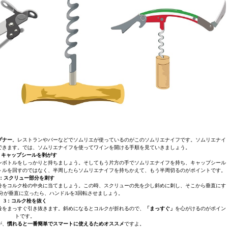
プナー
。レストランやバーなどでソムリエが使っているのがこのソムリエナイフです。ソムリエナイ
できます。では、ソムリエナイフを使ってワインを開ける手順を見ていきましょう。
：キャップシールを剥がす
ンボトルをしっかりと持ちましょう。そしてもう片方の手でソムリエナイフを持ち、キャップシール
トルを回すのではなく、半周したらソムリエナイフを持ちかえて、もう半周切るのがポイントです。
2：スクリュー部分を刺す
分をコルク栓の中央に当てましょう。この時、スクリューの先を少し斜めに刺し、そこから垂直にす
分が垂直に立ったら、ハンドルを3回転させましょう。
3：コルク栓を抜く
栓をまっすぐ引き抜きます。斜めになるとコルクが折れるので、
「まっすぐ」
を心がけるのがポイン
トです。
が、
慣れると一番簡単でスマートに使えるためオススメ
ですよ。