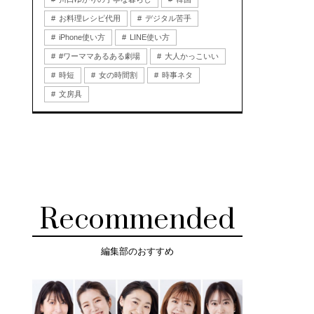
お料理レシピ代用
デジタル苦手
iPhone使い方
LINE使い方
#ワーママあるある劇場
大人かっこいい
時短
女の時間割
時事ネタ
文房具
Recommended
編集部のおすすめ