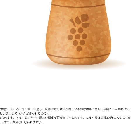
ク樫は、主に地中海沿岸に生息し、世界で最も栽培されているのがポルトガル。樹齢25～30年以上に
し、加工してコルクが作られるのです。
られます。そうすることで、新しい樹皮が再び出てくるのです。コルク樫は樹齢200年になるまで9
ペースで、剥皮が行なわれますよ。