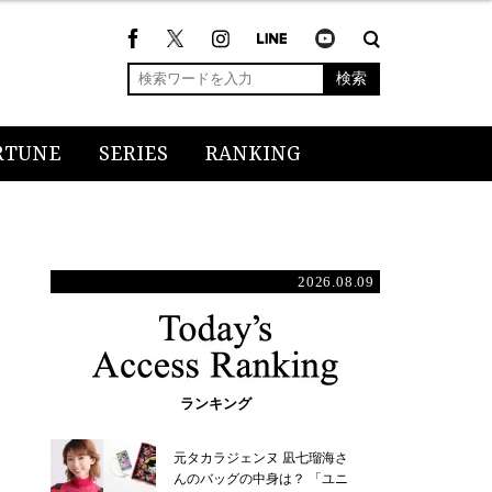
検索
RTUNE
SERIES
RANKING
2026.08.09
ランキング
元タカラジェンヌ 凪七瑠海さ
んのバッグの中身は？ 「ユニ