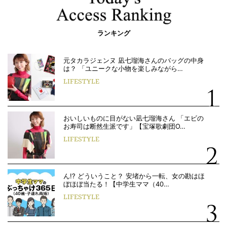
ランキング
元タカラジェンヌ 凪七瑠海さんのバッグの中身
は？ 「ユニークな小物を楽しみながら…
LIFESTYLE
おいしいものに目がない凪七瑠海さん 「エビの
お寿司は断然生派です」【宝塚歌劇団O…
LIFESTYLE
ん!? どういうこと？ 安堵から一転、女の勘はほ
ぼほぼ当たる！【中学生ママ（40…
LIFESTYLE