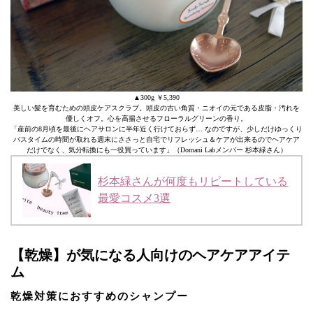
▲300g ￥5,390
美しい髪を育むための頭皮ケアスクラブ。頭皮の古い角質・ニオイの元である皮脂・汚れを
優しくオフ。心を高揚させるフローラルグリーンの香り。
「産前の8月頃を最後にヘアサロンに半年近く行けておらず… なのですが、少しだけゆっくり
バスタイムの時間が取れる週末にささっと自宅でリフレッシュ＆ケアが出来るのでヘアケア
だけでなく、気分転換にも一役買っています」（Domani Labメンバー 杉本緑さん）
杉本緑さんが何度もリピートしている
最愛コスメ3選
【乾燥】が気になる人向けのヘアケアアイテ
ム
乾燥対策におすすめのシャンプー