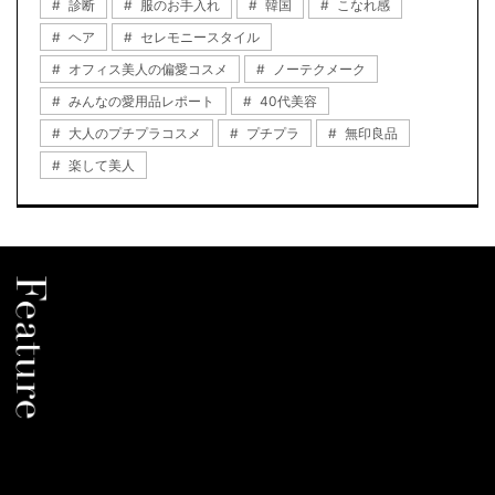
診断
服のお手入れ
韓国
こなれ感
ヘア
セレモニースタイル
オフィス美人の偏愛コスメ
ノーテクメーク
みんなの愛用品レポート
40代美容
大人のプチプラコスメ
プチプラ
無印良品
楽して美人