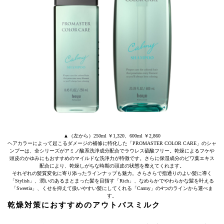
▲（左から）250ml ￥1,320、600ml ￥2,860
ヘアカラーによって起こるダメージの補修に特化した「PROMASTER COLOR CARE」のシャ
ンプーは、全シリーズがアミノ酸系洗浄成分配合でラウレス硫酸フリー。乾燥によるフケや
頭皮のかゆみにもおすすめのマイルドな洗浄力が特徴です。さらに保湿成分のビワ葉エキス
配合により、乾燥しがちな時期の頭皮の状態を整えてくれます。
それぞれの髪質変化に寄り添ったラインナップも魅力。さらさらで指通りのよい髪に導く
「Stylish」、潤いのあるまとまった髪を目指す「Rich」、なめらかでやわらかな髪を叶える
「Sweetia」、くせを抑えて扱いやすい髪にしてくれる「Carmy」の4つのラインから選べま
す。
乾燥対策におすすめのアウトバスミルク