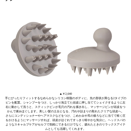
▲￥2,640
手にぴったりフィットするなめらかなシリコン樹脂のボディに、先の形状が異なる2タイプの
ピンを配置。シャンプーをつけ、しっかり泡立てた頭皮に押し当ててシェイクするように左
右に動かして洗うと、スティックピンが毛穴の汚れを掻き出し、マッサージピンが頭皮をつ
かんで揉みほぐします。美しい髪の土台となる、汚れや詰まりの取れたクリアな頭皮へ。
さらにコンディショナーやヘアマスクなどをつけ、こめかみや耳の後ろなどに当てて軽く圧
をかけるようにマッサージすれば、頭皮がほぐれてすっきり軽やかな気分に。ヘッドスパの
ようなスキャルプケアがセルフで気軽にできるだけでなく、疲れたときのリラックスアイテ
ムとしても活躍してくれます。