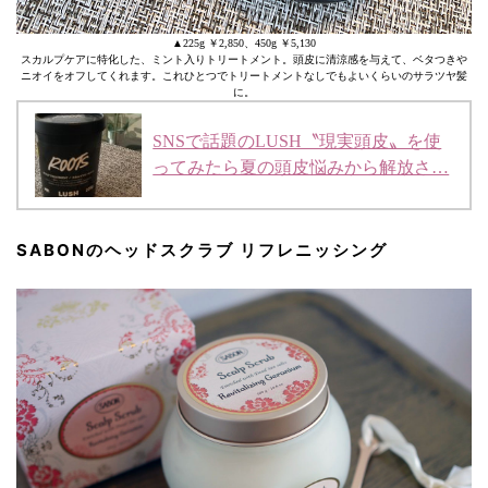
▲225g ￥2,850、450g ￥5,130
スカルプケアに特化した、ミント入りトリートメント。頭皮に清涼感を与えて、ベタつきや
ニオイをオフしてくれます。これひとつでトリートメントなしでもよいくらいのサラツヤ髪
に。
SNSで話題のLUSH〝現実頭皮〟を使
ってみたら夏の頭皮悩みから解放さ…
SABONのヘッドスクラブ リフレニッシング