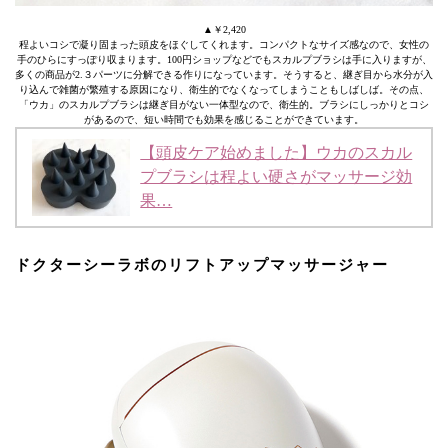
▲￥2,420
程よいコシで凝り固まった頭皮をほぐしてくれます。コンパクトなサイズ感なので、女性の
手のひらにすっぽり収まります。100円ショップなどでもスカルプブラシは手に入りますが、
多くの商品が2.３パーツに分解できる作りになっています。そうすると、継ぎ目から水分が入
り込んで雑菌が繁殖する原因になり、衛生的でなくなってしまうこともしばしば。その点、
「ウカ」のスカルプブラシは継ぎ目がない一体型なので、衛生的。ブラシにしっかりとコシ
があるので、短い時間でも効果を感じることができています。
【頭皮ケア始めました】ウカのスカル
プブラシは程よい硬さがマッサージ効
果…
ドクターシーラボのリフトアップマッサージャー