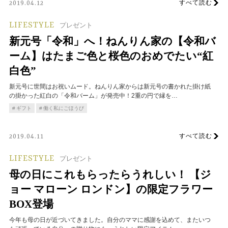
すべて読む
2019.04.12
LIFESTYLE
プレゼント
新元号「令和」へ！ねんりん家の【令和バ
ーム】はたまご色と桜色のおめでたい“紅
白色”
新元号に世間はお祝いムード。ねんりん家からは新元号の書かれた掛け紙
の掛かった紅白の「令和バーム」が発売中！2重の円で縁を…
ギフト
働く私にごほうび
すべて読む
2019.04.11
LIFESTYLE
プレゼント
母の日にこれもらったらうれしい！ 【ジ
ョー マローン ロンドン】の限定フラワー
BOX登場
今年も母の日が近づいてきました。自分のママに感謝を込めて、またいつ