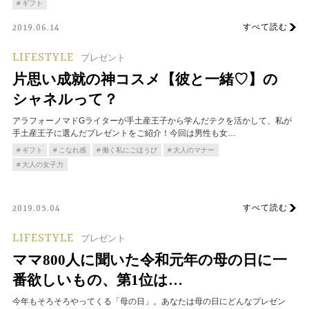
ギフト
すべて読む
2019.06.14
LIFESTYLE
プレゼント
片思い成就の神コスメ【彼と一緒♡】の
シャネルって？
アラフォーノマドGライターが手土産王子から学んだテクを活かして、私が
手土産王子に選んだプレゼントをご紹介！今回は男性も女…
ギフト
こなれ感
働く私にごほうび
大人のマナー
大人の女子力
すべて読む
2019.05.04
LIFESTYLE
プレゼント
ママ800人に聞いた令和元年の母の日に一
番欲しいもの、第1位は…
今年もそろそろやってくる「母の日」。あなたは母の日にどんなプレゼン