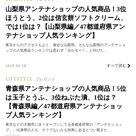
山梨県アンテナショップの人気商品！3位
ほうとう、2位は信玄餅ソフトクリーム、
では1位は？【山梨県編／47都道府県アン
テナショップ人気ランキング】
東京からのアクセスもよく、身近な山梨県。そんな山梨県のアンテナショ
ップの人気商品ランキングは思わず「分かるー！」と叫びた…
すべて読む
2019.06.18
LIFESTYLE
プレゼント
青森県アンテナショップの人気商品！5位
は玉子とうふ、3位ねぶた漬、1位は？
【青森県編／47都道府県アンテナショッ
プ人気ランキング】
東京などの大都市に次々オープンしてる各都道府県の「アンテナショッ
プ」。出身県の人も、そうでない人も街角にあるとつい覗きた…