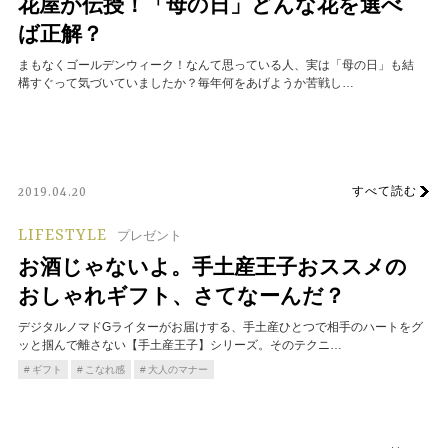
花屋が伝授！「母の日」どんな花を選べ
ば正解？
まもなくゴールデンウィーク！なんて思っている人、実は「母の日」も結
構すぐって気づいていましたか？毎年何をあげようか苦戦し…
すべて読む
2019.04.20
LIFESTYLE
プレゼント
お酒じゃないよ。手土産王子おススメの
おしゃれギフト、さてなーんだ？
デジタルノマドGライターがお届けする、手土産ひとつで相手のハートをグ
ッと掴んで離さない【手土産王子】シリーズ。そのテクニ…
ギフト
こなれ感
大人のマナー