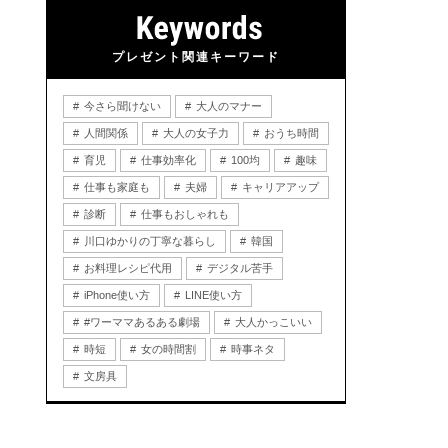
プレゼント関連キーワード
今さら聞けない
大人のマナー
人間関係
大人の女子力
おうち時間
育児
仕事効率化
100均
趣味
仕事も家庭も
夫婦
キャリアアップ
診断
仕事もおしゃれも
川口ゆかりの丁寧な暮らし
韓国
お料理レシピ代用
デジタル苦手
iPhone使い方
LINE使い方
#ワーママあるある劇場
大人かっこいい
時短
女の時間割
時事ネタ
文房具