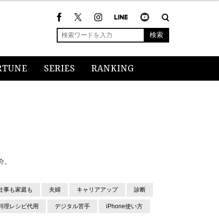
検索
RTUNE
SERIES
RANKING
介。
仕事も家庭も
夫婦
キャリアアップ
診断
料理レシピ代用
デジタル苦手
iPhone使い方