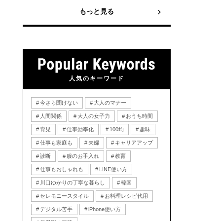
もっと見る
人気のキーワード
今さら聞けない
大人のマナー
人間関係
大人の女子力
おうち時間
育児
仕事効率化
100均
趣味
仕事も家庭も
夫婦
キャリアアップ
診断
服のお手入れ
教育
仕事もおしゃれも
LINE使い方
川口ゆかりの丁寧な暮らし
韓国
セレモニースタイル
お料理レシピ代用
デジタル苦手
iPhone使い方