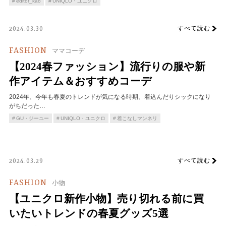
editor_kao
UNIQLO・ユニクロ
すべて読む
2024.03.30
FASHION
ママコーデ
【2024春ファッション】流行りの服や新
作アイテム＆おすすめコーデ
2024年、今年も春夏のトレンドが気になる時期。着込んだりシックになり
がちだった…
GU・ジーユー
UNIQLO・ユニクロ
着こなしマンネリ
すべて読む
2024.03.29
FASHION
小物
【ユニクロ新作小物】売り切れる前に買
いたいトレンドの春夏グッズ5選