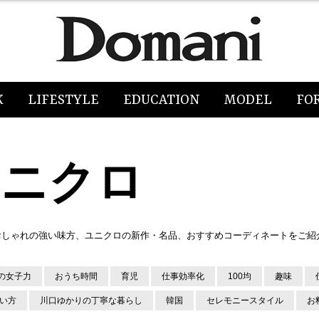
K
LIFESTYLE
EDUCATION
MODEL
FO
・ユニクロ
ておしゃれの強い味方、ユニクロの新作・名品、おすすめコーディネートをご紹
の女子力
おうち時間
育児
仕事効率化
100均
趣味
使い方
川口ゆかりの丁寧な暮らし
韓国
セレモニースタイル
お