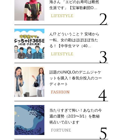
海さん 「エビのお寿司は断然
生派です」【宝塚歌劇団O…
LIFESTYLE
ん!? どういうこと？ 安堵から
一転、女の勘はほぼほぼ当た
る！【中学生ママ（40…
LIFESTYLE
話題のUNIQLOのデニムジャケ
ットを購入！春気分投入のコー
ディネート
FASHION
当たりすぎて怖い！あなたの今
週の運勢（2/23〜3/1）を数秘
術占いで占います
FORTUNE