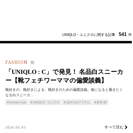
541
UNIQLO・ユニクロに関する記事
件
FASHION
靴
「UNIQLO : C」で発見！ 名品白スニーカ
ー【靴フェチワーママの偏愛談義】
靴好きの、靴好きによる、靴好きのための偏愛談義。春になると履きたく
なる白スニーカ…
Domani Lab
UNIQLO・ユニクロ
ほめられアイテム
杉本 緑
すべて読む
2024.04.05