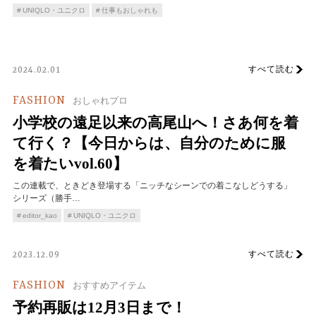
UNIQLO・ユニクロ
仕事もおしゃれも
すべて読む
2024.02.01
FASHION
おしゃれプロ
小学校の遠足以来の高尾山へ！さあ何を着
て行く？【今日からは、自分のために服
を着たいvol.60】
この連載で、ときどき登場する「ニッチなシーンでの着こなしどうする」
シリーズ（勝手…
editor_kao
UNIQLO・ユニクロ
すべて読む
2023.12.09
FASHION
おすすめアイテム
予約再販は12月3日まで！