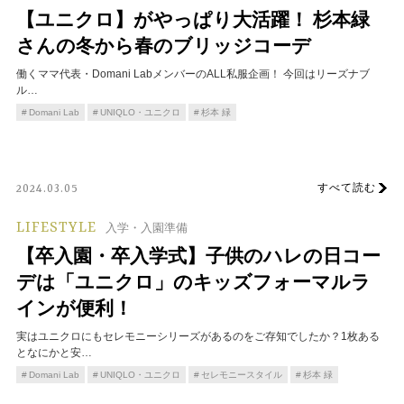
【ユニクロ】がやっぱり大活躍！ 杉本緑
さんの冬から春のブリッジコーデ
働くママ代表・Domani LabメンバーのALL私服企画！ 今回はリーズナブ
ル…
Domani Lab
UNIQLO・ユニクロ
杉本 緑
すべて読む
2024.03.05
LIFESTYLE
入学・入園準備
【卒入園・卒入学式】子供のハレの日コー
デは「ユニクロ」のキッズフォーマルラ
インが便利！
実はユニクロにもセレモニーシリーズがあるのをご存知でしたか？1枚ある
となにかと安…
Domani Lab
UNIQLO・ユニクロ
セレモニースタイル
杉本 緑