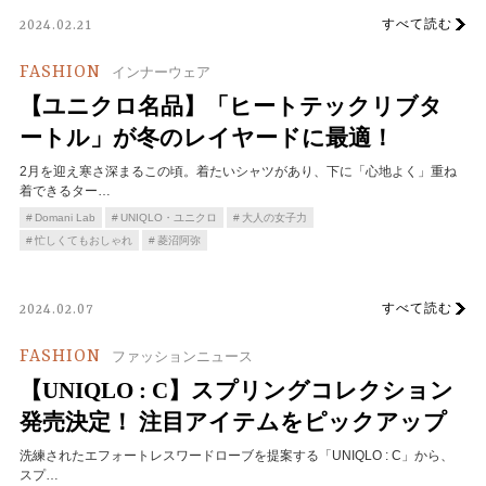
すべて読む
2024.02.21
FASHION
インナーウェア
【ユニクロ名品】「ヒートテックリブタ
ートル」が冬のレイヤードに最適！
2月を迎え寒さ深まるこの頃。着たいシャツがあり、下に「心地よく」重ね
着できるター…
Domani Lab
UNIQLO・ユニクロ
大人の女子力
忙しくてもおしゃれ
菱沼阿弥
すべて読む
2024.02.07
FASHION
ファッションニュース
【UNIQLO : C】スプリングコレクション
発売決定！ 注目アイテムをピックアップ
洗練されたエフォートレスワードローブを提案する「UNIQLO : C」から、
スプ…