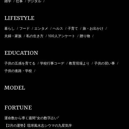
雑学
仕事
デジタル
/
/
/
LIFESTYLE
暮らし
フード
エンタメ
ヘルス
子育て
旅・お出かけ
/
/
/
/
/
/
夫婦・家族
私の生き方
100人アンケート
贈り物
/
/
/
/
EDUCATION
子供の五感を育てる
学校行事コーデ
教育現場より
子供の習い事
/
/
/
/
子供の進路・学校
/
MODEL
FORTUNE
運命数から導く週間“女の数字占い”
【2月の運勢】琉球風水志シウマの九星気学