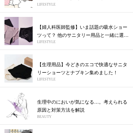
LIFESTYLE
ト...
【婦人科医師監修】いま話題の吸水ショー
ツって？ 他のサニタリー用品と一緒に選び
LIFESTYLE
方...
【生理用品】今どきのエコで快適なサニタ
リーショーツとナプキン集めました！
LIFESTYLE
生理中のにおいが気になる…。考えられる
原因と対策方法を解説
BEAUTY