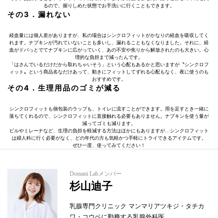
るので、握りしめた状態でお手洗いに行くこともできます。
その3．漏れない
経血量には個人差がありますが、私の場合はシンクロフィットがかなりの経血を吸収してく
れます。ナプキンが汚れていないことも多いし、漏れることもなくなりました。それに、経
血がドバっとでてナプキンに広がっていく、あの不安や焦りから解放されたのも大きい。心
理的な負担まで減ったんです。
「はさんでいるだけだから取れちゃいそう」という心配もあるかと思いますが〝シンクロフ
ィット〟という商品名なだけあって、動きにフィットしてずれる心配もなく、夜に使うのも
おすすめです。
その4．生理用品のゴミが減る
シンクロフィットも個包装のラップも、トイレに流すことができます。用を足すとき一緒に
落ちてくれるので、シンクロフィットに直接触れる必要もありません。ナプキンを使う量が
減ってゴミも減ります。
ピルやミレーナなど、生理の負担を軽減する方法はほかにもありますが…シンクロフィット
は婦人科に行く必要がなく、どの年代の方も気軽かつ手軽にトライできるアイテムです。
ぜひ一度、使ってみてください！
Domani Labメンバー
杉山迪子
乳腺専門クリニック マンマリアツキジ・タチカ
ワ・コウベに勤務する乳腺外科医。