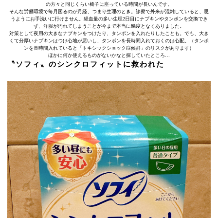
の方々と同じくらい椅子に座っている時間が長いんです。
そんな労働環境で毎月困るのが月経、つまり生理のとき。診察で外来が混雑していると、思
うようにお手洗いに行けません。経血量の多い生理2日目にナプキンやタンポンを交換でき
ず、洋服が汚れてしまうことが今まで本当に幾度となくありました。
対策として夜用の大きなナプキンをつけたり、タンポンを入れたりしたことも。でも、大き
くて分厚いナプキンはつけ心地が悪いし、タンポンを長時間入れておくのは心配。（タンポ
ンを長時間入れていると「トキシックショック症候群」のリスクがあります）
ほかに何か使えるものがないかなと探していたところ…
〝ソフィ〟のシンクロフィットに救われた