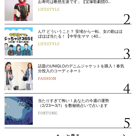
お寿司は断然生派です」【宝塚歌劇団O…
LIFESTYLE
ん!? どういうこと？ 安堵から一転、女の勘はほ
ぼほぼ当たる！【中学生ママ（40…
LIFESTYLE
話題のUNIQLOのデニムジャケットを購入！春気
分投入のコーディネート
FASHION
当たりすぎて怖い！あなたの今週の運勢
（2/23〜3/1）を数秘術占いで占います
FORTUNE