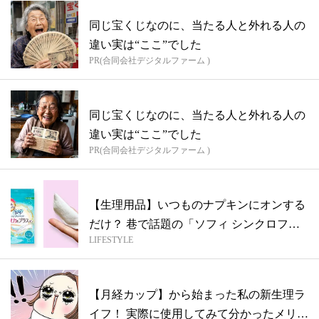
同じ宝くじなのに、当たる人と外れる人の
違い実は“ここ”でした
PR(合同会社デジタルファーム )
同じ宝くじなのに、当たる人と外れる人の
違い実は“ここ”でした
PR(合同会社デジタルファーム )
【生理用品】いつものナプキンにオンする
だけ？ 巷で話題の「ソフィ シンクロフィ
LIFESTYLE
ッ...
【月経カップ】から始まった私の新生理ラ
イフ！ 実際に使用してみて分かったメリッ