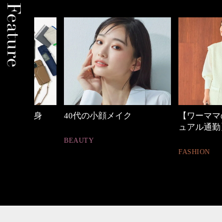
中身
40代の小顔メイク
【ワーママのきれ
ュアル通勤】
BEAUTY
FASHION