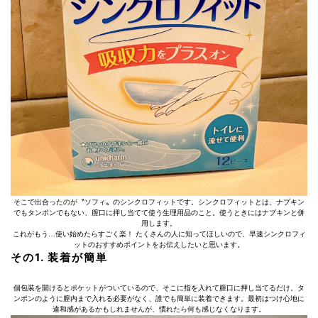
そこで出合ったのが〝ソフィ〟のシンクロフィットです。シンクロフィットとは、ナプキン
でもタンポンでもない、膣口に押し当てて使う生理用品のこと。使うときにはナプキンと併
用します。
これがもう…使い始めたらすごく楽！ たくさんの人に知ってほしいので、早速シンクロフィ
ットのおすすめポイントをお伝えしたいと思います。
その1. 装着が簡単
個包装を開けるとポケットがついているので、そこに指を入れて膣口に押し当てるだけ。タ
ンポンのように膣内まで入れる必要がなく、誰でも簡単に装着できます。最初はつけ心地に
違和感があるかもしれませんが、慣れたら何も感じなくなります。