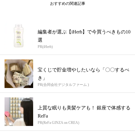
おすすめの関連記事
編集者が選ぶ【iHerb】で今買うべきもの10
選
PR(iHerb)
宝くじで貯金増やしたいなら「〇〇するべ
き」
PR(合同会社デジタルファーム )
上質な眠りも美髪ケアも！ 銀座で体感する
ReFa
PR(ReFa GINZA on CREA)