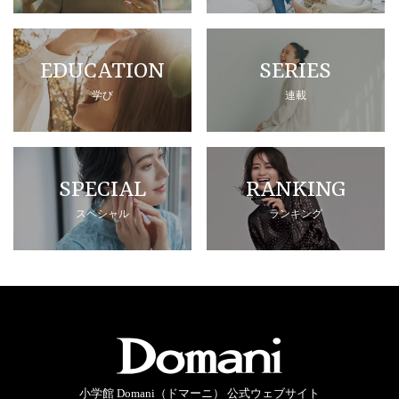
EDUCATION
SERIES
学び
連載
SPECIAL
RANKING
スペシャル
ランキング
小学館 Domani（ドマーニ） 公式ウェブサイト