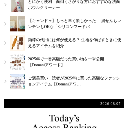
とにかく便利！面倒くさがりな方におすすめな洗面
ボウルクリーナー
【キャンドゥ】もっと早く欲しかった！ 湯せんもレ
ンチンもOKな「シリコンフードバ…
麺棒の代用には何が使える？ 生地を伸ばすときに使
えるアイテムを紹介
2025年で一番高額だった買い物を一挙公開！
【Domaniアワード】
ご褒美買い！読者が2025年に買った高額なファッシ
ョンアイテム【Domaniアワ…
2026.08.07