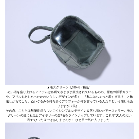
▲モスグリーン 1,390円（税込）
ぬい活を盛り上げるアイテムは各所でさまざま販売されているものの、原色の派手カラー
や、フリルをあしらったかわいらしいデザインが多く、「私にはちょっと若すぎる？」と敬
遠しがちでした。ぬいぐるみを持ち歩くアラフォーが何を言っているんだ？という感じもあ
りますが（笑）。
その点、こちらは無印良品らしいごくシンプルなデザイン＆落ち着いたアースカラー。モス
グリーンの他にも黒とアイボリーの全3色をラインナップしています。これぞ“大人のぬい
活”にぴったりではありませんか！ ひと目で気に入りました。