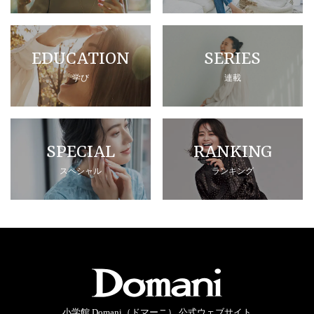
EDUCATION
SERIES
学び
連載
SPECIAL
RANKING
スペシャル
ランキング
小学館 Domani（ドマーニ） 公式ウェブサイト