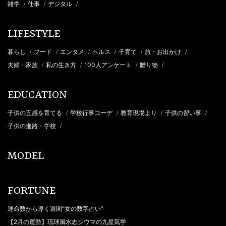
雑学
仕事
デジタル
/
/
/
LIFESTYLE
暮らし
フード
エンタメ
ヘルス
子育て
旅・お出かけ
/
/
/
/
/
/
夫婦・家族
私の生き方
100人アンケート
贈り物
/
/
/
/
EDUCATION
子供の五感を育てる
学校行事コーデ
教育現場より
子供の習い事
/
/
/
/
子供の進路・学校
/
MODEL
FORTUNE
運命数から導く週間“女の数字占い”
【2月の運勢】琉球風水志シウマの九星気学