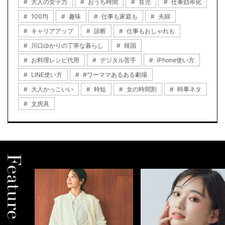
大人の女子力
おうち時間
育児
仕事効率化
100均
趣味
仕事も家庭も
夫婦
キャリアアップ
診断
仕事もおしゃれも
川口ゆかりの丁寧な暮らし
韓国
お料理レシピ代用
デジタル苦手
iPhone使い方
LINE使い方
#ワーママあるある劇場
大人かっこいい
時短
女の時間割
時事ネタ
文房具