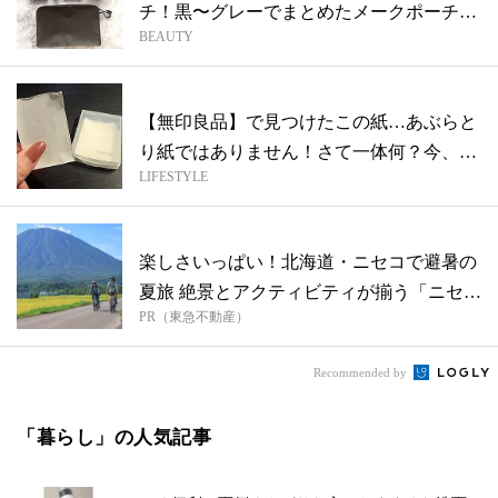
チ！黒〜グレーでまとめたメークポーチの
BEAUTY
中身...
【無印良品】で見つけたこの紙…あぶらと
り紙ではありません！さて一体何？今、必
LIFESTYLE
要な...
楽しさいっぱい！北海道・ニセコで避暑の
夏旅 絶景とアクティビティが揃う「ニセコ
PR（東急不動産）
東...
Recommended by
「暮らし」の人気記事