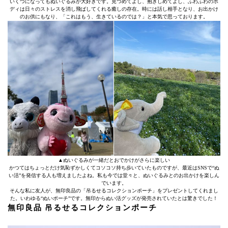
いくつになってもぬいぐるみが大好きです。見つめてよし、抱きしめてよし、ふわふわのボ
ディは日々のストレスを消し飛ばしてくれる癒しの存在。時には話し相手となり、お出かけ
のお供にもなり、「これはもう、生きているのでは？」と本気で思っております。
▲ぬいぐるみが一緒だとおでかけがさらに楽しい
かつてはちょっとだけ気恥ずかしくてコソコソ持ち歩いていたものですが、最近はSNSで“ぬ
い活”を発信する人も増えましたよね。私も今では堂々と、ぬいぐるみとのお出かけを楽しん
でいます。
そんな私に友人が、無印良品の「吊るせるコレクションポーチ」をプレゼントしてくれまし
た。いわゆる“ぬいポーチ”です。無印からぬい活グッズが発売されていたとは驚きでした！
無印良品 吊るせるコレクションポーチ