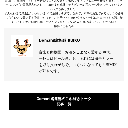
が届く、超優秀メイクポーチと化しております。公式サイトのレビューを拝見すると、マザ
ーズバッグの貴重品入れとして、はたまた卓球で使うピンポン玉の持ち歩きに使っていると
いう声もありました。
そんなわけで最近は“じゃないほう”で活用しすぎているので、本来の用途であるぬいぐるみ用
にもうひとつ買い足す予定です（笑）。お子さんがぬいぐるみと一緒にお出かけする際、失
くしてしまわないか心配…というママさん、パパさんもぜひ試してみてください！
撮影／黒石あみ
Domani編集部 RUIKO
音楽と動物園、お酒をこよなく愛する30代。
一杯目はビール派。おしゃれには派手カラー
を取り入れがちで、いくつになっても古着MIX
が好きです。
Domani編集部のこれ好きトーク
記事一覧