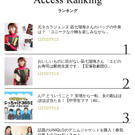
ランキング
元タカラジェンヌ 凪七瑠海さんのバッグの中身
は？ 「ユニークな小物を楽しみながら…
LIFESTYLE
おいしいものに目がない凪七瑠海さん 「エビの
お寿司は断然生派です」【宝塚歌劇団O…
LIFESTYLE
ん!? どういうこと？ 安堵から一転、女の勘はほ
ぼほぼ当たる！【中学生ママ（40…
LIFESTYLE
話題のUNIQLOのデニムジャケットを購入！春気
分投入のコーディネート