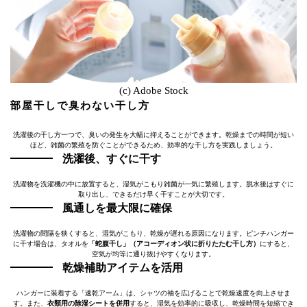
(c) Adobe Stock
部屋干しで臭わない干し方
洗濯後の干し方一つで、臭いの発生を大幅に抑えることができます。乾燥までの時間が短い
ほど、雑菌の繁殖を防ぐことができるため、効率的な干し方を実践しましょう。
洗濯後、すぐに干す
洗濯物を洗濯機の中に放置すると、湿気がこもり雑菌が一気に繁殖します。脱水後はすぐに
取り出し、できるだけ早く干すことが大切です。
風通しを最大限に確保
洗濯物の間隔を狭くすると、湿気がこもり、乾燥が遅れる原因になります。ピンチハンガー
に干す場合は、タオルを
「蛇腹干し」（アコーディオン状に折りたたむ干し方）
にすると、
空気が均等に通り抜けやすくなります。
乾燥補助アイテムを活用
ハンガーに装着する「速乾アーム」は、シャツの袖を広げることで乾燥速度を向上させま
す。また、
衣類用の除湿シートを併用
すると、湿気を効率的に吸収し、乾燥時間を短縮でき