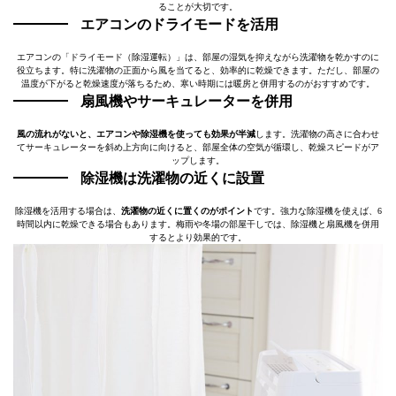
ることが大切です。
エアコンのドライモードを活用
エアコンの「ドライモード（除湿運転）」は、部屋の湿気を抑えながら洗濯物を乾かすのに
役立ちます。特に洗濯物の正面から風を当てると、効率的に乾燥できます。ただし、部屋の
温度が下がると乾燥速度が落ちるため、寒い時期には暖房と併用するのがおすすめです。
扇風機やサーキュレーターを併用
風の流れがないと、エアコンや除湿機を使っても効果が半減
します。洗濯物の高さに合わせ
てサーキュレーターを斜め上方向に向けると、部屋全体の空気が循環し、乾燥スピードがア
ップします。
除湿機は洗濯物の近くに設置
除湿機を活用する場合は、
洗濯物の近くに置くのがポイント
です。強力な除湿機を使えば、6
時間以内に乾燥できる場合もあります。梅雨や冬場の部屋干しでは、除湿機と扇風機を併用
するとより効果的です。