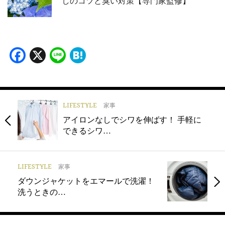
しのコツと臭い対策【専門家監修】
Facebook
X
Line
Hatena
LIFESTYLE
家事
アイロンなしでシワを伸ばす！ 手軽に
できるシワ…
LIFESTYLE
家事
ダウンジャケットをエマールで洗濯！
洗うときの…