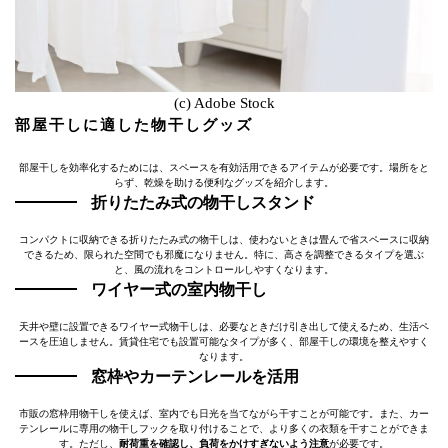
(c) Adobe Stock
部屋干しに適した物干しグッズ
部屋干しを効率化するためには、スペースを有効活用できるアイテムが必要です。場所をと
らず、乾燥を助ける便利なグッズを紹介します。
折りたたみ式の物干しスタンド
コンパクトに収納できる折りたたみ式の物干しは、使わないときは畳んで省スペースに収納
できるため、限られた空間でも邪魔になりません。特に、高さを調整できるタイプを選ぶ
と、風の流れをコントロールしやすくなります。
ワイヤー式の室内物干し
天井や壁に設置できるワイヤー式物干しは、必要なときだけ引き出して使えるため、生活ペ
ースを圧迫しません。賃貸住宅でも設置可能なタイプが多く、部屋干しの環境を整えやすく
なります。
窓枠やカーテンレールを活用
市販の窓枠用物干しを使えば、室内でも日光を当てながら干すことが可能です。また、カー
テンレールに専用の物干しフックを取り付けることで、より多くの衣類を干すことができま
す。ただし、
耐荷重を確認し、負荷をかけすぎないよう注意
が必要です。