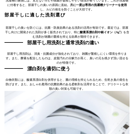
洗濯槽の裏側には、見えないカビや雑菌が繁殖しやすい環境が整っています。これが洗濯物
に付着すると、部屋干しの臭いの原因に直結。
月に一度は専用の洗濯槽クリーナーを使用
し、カビの発生を防ぐことが大切です。
部屋干しに適した洗剤選び
部屋干しの臭いを防ぐには、抗菌・防臭効果のある洗剤の活用が有効です。最近では、部屋
干し向けに開発された洗剤が多く販売されており、特に
酸素系漂白剤や銀イオン（Ag⁺）
を含
む洗剤が雑菌の繁殖を抑える効果が期待できます。
部屋干し用洗剤と通常洗剤の違い
部屋干し用洗剤は、消臭・抗菌成分が強化されており、雑菌が繁殖しにくい環境を作りま
す。また、酵素を配合したものは、皮脂汚れの分解力が高く、臭いの元を残さず洗い流せる
のが特徴です。
漂白剤を適切に使う
白物衣類には、酸素系漂白剤を併用すると、菌の増殖を抑えられるため、生乾き臭の発生を
防げます。また、おしゃれ着用の抗菌効果のある柔軟剤を活用することで、デリケートな衣
類の臭い対策も可能です。