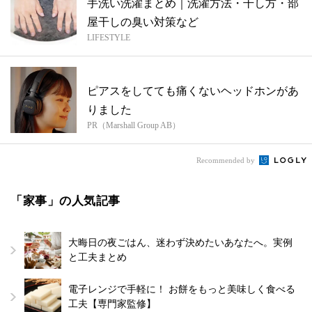
手洗い洗濯まとめ｜洗濯方法・干し方・部
屋干しの臭い対策など
LIFESTYLE
ピアスをしてても痛くないヘッドホンがあ
りました
PR（Marshall Group AB）
Recommended by
「家事」の人気記事
大晦日の夜ごはん、迷わず決めたいあなたへ。実例
と工夫まとめ
電子レンジで手軽に！ お餅をもっと美味しく食べる
工夫【専門家監修】