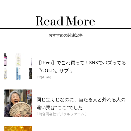
Read More
おすすめの関連記事
【iHerb】でこれ買って！SNSでバズってる
〝GOLD〟サプリ
PR(iHerb)
同じ宝くじなのに、当たる人と外れる人の
違い実は“ここ”でした
PR(合同会社デジタルファーム )