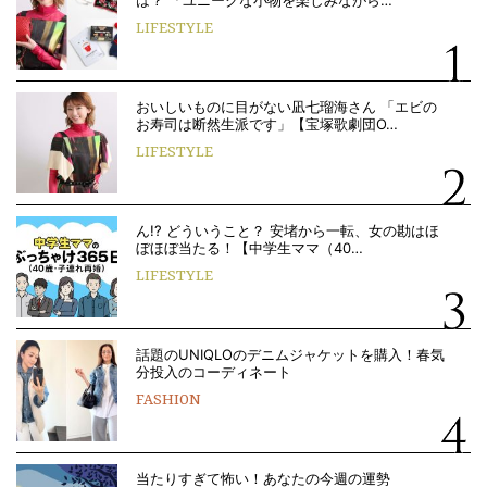
LIFESTYLE
おいしいものに目がない凪七瑠海さん 「エビの
お寿司は断然生派です」【宝塚歌劇団O…
LIFESTYLE
ん!? どういうこと？ 安堵から一転、女の勘はほ
ぼほぼ当たる！【中学生ママ（40…
LIFESTYLE
話題のUNIQLOのデニムジャケットを購入！春気
分投入のコーディネート
FASHION
当たりすぎて怖い！あなたの今週の運勢