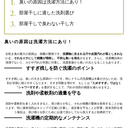
臭いの原因は洗濯方法にあり！
部屋干しに適した洗剤選び
部屋干しで臭わない干し方
臭いの原因は洗濯方法にあり！
生乾き臭の最大の原因は、雑菌の繁殖です。
洗濯物に含まれる汗や皮脂汚れが落としきれな
いと、それをエサにして雑菌が増殖し、不快な臭いを発生
させます。さらに、洗濯機自体が
清潔でないと、カビや汚れが衣類に付着し、洗濯直後から臭いの元となることもあります。
すすぎ残しを防ぐ洗濯のポイント
すすぎ残しは、臭いの大きな原因の一つです。特にドラム式洗濯機は水量が少ないため、洗
剤が衣類に残りやすくなります。すすぎ回数を増やす、もしくは
「ためすすぎ」ではなく
「シャワーすすぎ」
を選択することで、汚れや洗剤の残留を減らせますよ。
洗剤や柔軟剤の適量を守る
洗剤や柔軟剤を多く入れすぎると、溶け残りが生じ、それが雑菌の繁殖を助長することがあ
ります。特に液体洗剤はキャップで正確に計量し、規定量を守ることが肝要。粉末洗剤を使
う場合は、溶け残りを防ぐためにお湯で溶かしてから投入すると効果的です。
洗濯機の定期的なメンテナンス