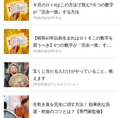
８月のロト6はこの方法で買え!!６つの数字
が『完全一致』する方法
PR(株式会社MURA)
【昭和43年以前生まれはロト６この数字を
買うべき】6つの数字が「完全一致」する
PR(株式会社MURA)
方...
宝くじ当たる人だけがやっていること、教
えます
PR(合同会社デジタルファーム )
生乾き臭を完全に消す方法！ 効果的な洗
濯・乾燥のコツとは？【専門家監修】