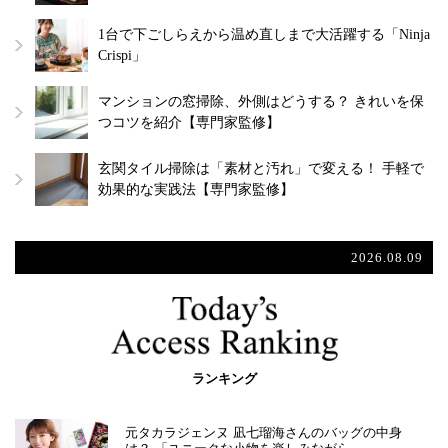
1台で下ごしらえから温め直しまで大活躍する「Ninja
Crispi」
マンションの窓掃除、外側はどうする？ きれいを保
つコツを紹介【専門家監修】
玄関タイル掃除は「素材と汚れ」で変える！ 手軽で
効果的な実践法【専門家監修】
2026.08.09
ランキング
元タカラジェンヌ 凪七瑠海さんのバッグの中身
は？ 「ユニークな小物を楽しみながら…