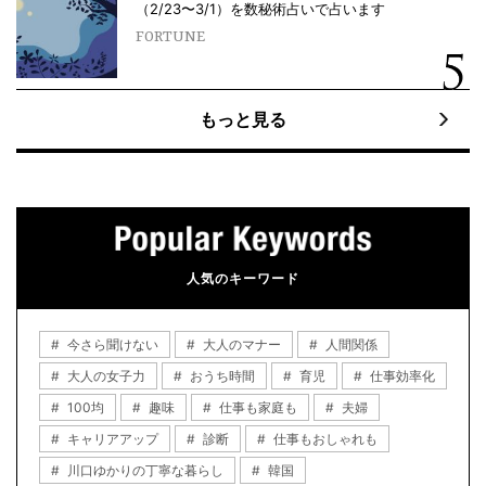
（2/23〜3/1）を数秘術占いで占います
FORTUNE
もっと見る
人気のキーワード
今さら聞けない
大人のマナー
人間関係
大人の女子力
おうち時間
育児
仕事効率化
100均
趣味
仕事も家庭も
夫婦
キャリアアップ
診断
仕事もおしゃれも
川口ゆかりの丁寧な暮らし
韓国