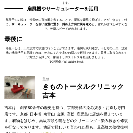
ます。
扇風機やサーキュレーターを活用
部屋干しの際は、洗濯物に直接風を当てることで、湿気を素早く飛ばすことができます。特
に、
サーキュレーターを低い位置に置き、斜め上方向に風を送る
と、空気が循環しやすくな
り、乾燥スピードが向上します。
最後に
部屋干しは、工夫次第で快適に行うことができます。適切な洗剤選び、干し方の工夫、洗濯
機の機能活用を意識すれば、乾きにくさや臭いの悩みを解消できます。日常に取り入れやす
い方法から試して、部屋干しのストレスを軽減しましょう。
TOP画像／(c) Adobe Stock
監修
きものトータルクリニック
吉本
吉本は、創業80余年の歴史を持つ、京都発祥の染み抜き・お直し専門
店です。京都･日本橋･南青山･金沢･高松･鹿児島に店舗を構えていま
す。着物をはじめ、高級衣類や鞄などのクリーニング・染み抜きや修復
を行なっております。他店で難しいと言われた品も、最高峰の修復技術