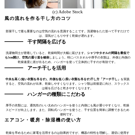
(c) Adobe Stock
風の流れを作る干し方のコツ
部屋干しで最も重要なのは空気の流れを意識することです。洗濯物をただ並べて干すだけで
は、湿気がこもりやすく乾燥が遅れます。
干す間隔を広げる
洗濯物同士が密着していると、乾燥時間が大幅に延びます。
シャツやタオルの間隔を最低で
も5cm開け、空気の通り道を確保
しましょう。特にバスタオルや厚手の衣類は、外側と内側の
乾燥速度に差が出るため、ハンガーを使って立体的に干すのが有効です。
アーチ干しを活用
中央を高く(短い衣類を吊るす)、外側を低く(長い衣類を吊るす)干し方「アーチ干し」
を実践
すると、空気の流れが出来、乾燥しやすくなります。シャツ類は前後逆に向け、スラックス
は裾を広げると乾きやすくなります。
ハンガーの種類にこだわる
厚手の衣類には、通気性のいい太めのハンガーを使うと内側にも風が通りやすくなり、乾燥
スピードが向上します。また、回転式ハンガーを使うと、干す位置を簡単に調整できるため
便利です。
エアコン・暖房・除湿機の使い方
乾燥を早めるために家電を活用するのは効果的ですが、機器の特性を理解し、適切に使用す