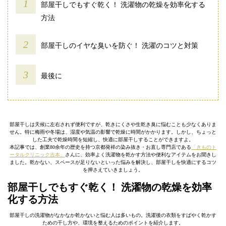
部屋干しでもすぐ乾く！ 洗濯物の乾燥を効率化する
方法
部屋干しのイヤな臭いを防ぐ！ 洗濯のコツと対策
最後に
部屋干しは天候に左右されず便利ですが、乾きにくさや生乾き臭に悩むことも少なくありま
せん。特に梅雨や冬場は、湿度や気温の影響で乾燥に時間がかかります。しかし、ちょっと
した工夫で乾燥時間を短縮し、快適に部屋干しすることができますよ。
本記事では、創業80余年の歴史を持つ京都発祥の染み抜き・お直し専門店である
「きものト
ータルクリニック吉本」
さんに、効率よく洗濯物を乾かす方法や便利なアイテムをお聞きし
ました。乾かない、スペースが足りないといった悩みを解決し、部屋干しを快適にするコツ
を押さえていきましょう。
部屋干しでもすぐ乾く！ 洗濯物の乾燥を効率
化する方法
部屋干しの洗濯物がなかなか乾かないと悩む人は多いもの。洗濯後の衣類をすばやく乾かす
ための干し方や、環境を整えるためのポイントを紹介します。