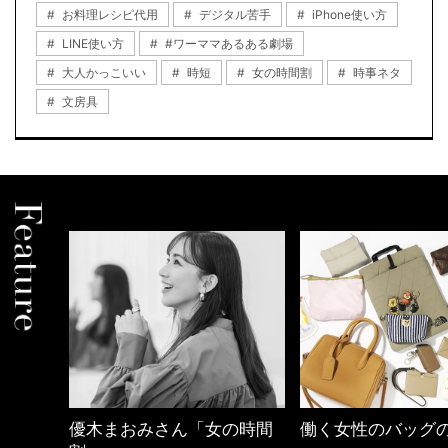
お料理レシピ代用
デジタル苦手
iPhone使い方
LINE使い方
#ワーママあるある劇場
大人かっこいい
時短
女の時間割
時事ネタ
文房具
の時間
働く女性のバッグの中身
心地よくいられる