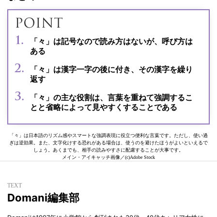
「々」は記号なので読み方はないが、呼び方は
ある
「々」は漢字一字の後に付き、その漢字を繰り
返す
「々」の主な役割は、言葉を重ねて強調するこ
とと省略によって見やすくすることである
「々」は日本語のリズム感やスマートな強調表現に役立つ便利な言葉です。ただし、使い過
ぎは逆効果。また、文字化けする恐れがある場合は、使うのを避けたほうがよいといえるで
しょう。あくまでも、相手の読みやすさに配慮することが大事です。
メイン・アイキャッチ画像／(c)Adobe Stock
TEXT
Domani編集部