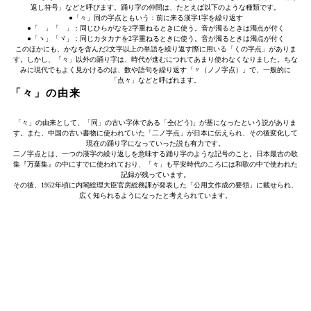
返し符号」などと呼びます。踊り字の仲間は、たとえば以下のような種類です。
●「々」同の字点ともいう：前に来る漢字1字を繰り返す
●「ゝ」「ゞ」：同じひらがなを2字重ねるときに使う。音が濁るときは濁点が付く
●「ヽ」「ヾ」：同じカタカナを2字重ねるときに使う。音が濁るときは濁点が付く
このほかにも、かなを含んだ2文字以上の単語を繰り返す際に用いる「くの字点」がありま
す。しかし、「々」以外の踊り字は、時代が進むにつれてあまり使わなくなりました。ちな
みに現代でもよく見かけるのは、数や語句を繰り返す「〃（ノノ字点）」で、一般的に
「点々」などと呼ばれます。
「々」の由来
「々」の由来として、「同」の古い字体である「仝(どう)」が基になったという説がありま
す。また、中国の古い書物に使われていた「二ノ字点」が日本に伝えられ、その後変化して
現在の踊り字になっていった説も有力です。
二ノ字点とは、一つの漢字の繰り返しを意味する踊り字のような記号のこと。日本最古の歌
集『万葉集』の中にすでに使われており、「々」も平安時代のころには和歌の中で使われた
記録が残っています。
その後、1952年頃に内閣総理大臣官房総務課が発表した「公用文作成の要領」に載せられ、
広く知られるようになったと考えられています。