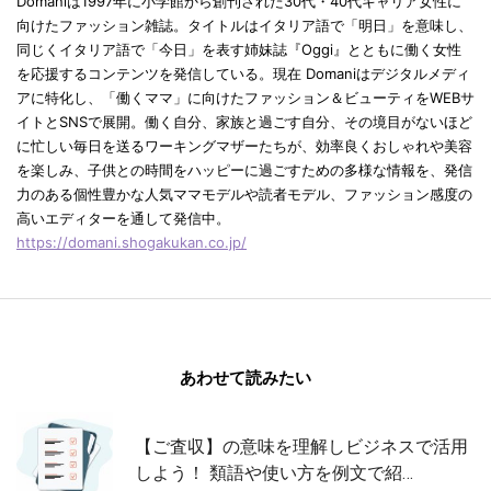
Domaniは1997年に小学館から創刊された30代・40代キャリア女性に
向けたファッション雑誌。タイトルはイタリア語で「明日」を意味し、
同じくイタリア語で「今日」を表す姉妹誌『Oggi』とともに働く女性
を応援するコンテンツを発信している。現在 Domaniはデジタルメディ
アに特化し、「働くママ」に向けたファッション＆ビューティをWEBサ
イトとSNSで展開。働く自分、家族と過ごす自分、その境目がないほど
に忙しい毎日を送るワーキングマザーたちが、効率良くおしゃれや美容
を楽しみ、子供との時間をハッピーに過ごすための多様な情報を、発信
力のある個性豊かな人気ママモデルや読者モデル、ファッション感度の
高いエディターを通して発信中。
https://domani.shogakukan.co.jp/
あわせて読みたい
【ご査収】の意味を理解しビジネスで活用
しよう！ 類語や使い方を例文で紹…