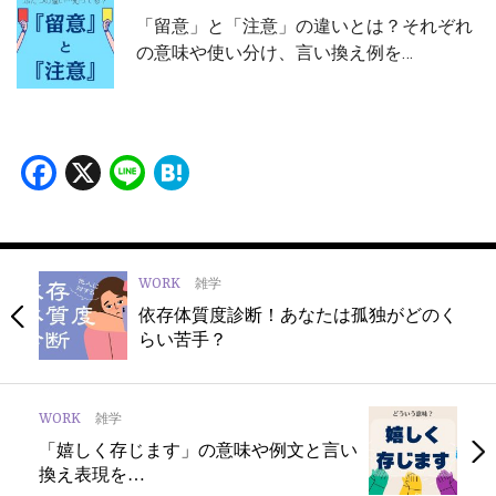
「留意」と「注意」の違いとは？それぞれ
の意味や使い分け、言い換え例を…
Facebook
X
Line
Hatena
WORK
雑学
依存体質度診断！あなたは孤独がどのく
らい苦手？
WORK
雑学
「嬉しく存じます」の意味や例文と言い
換え表現を…