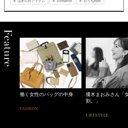
ほめられアイテム
Domanist
おうち時間
しゃれ
働く女性のバッグの中身
優木まおみさん「
割。」
FASHION
LIFESTYLE