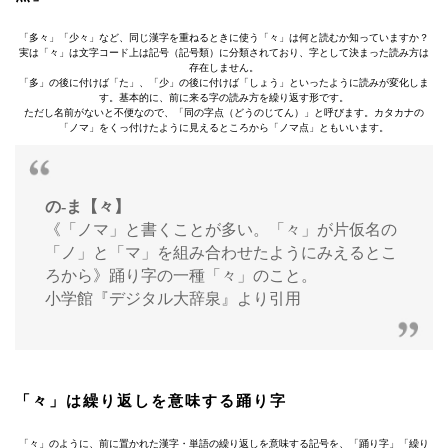
「多々」「少々」など、同じ漢字を重ねるときに使う「々」は何と読むか知っていますか？
実は「々」は文字コード上は記号（記号類）に分類されており、字として決まった読み方は
存在しません。
「多」の後に付けば「た」、「少」の後に付けば「しょう」といったように読みが変化しま
す。基本的に、前に来る字の読み方を繰り返す形です。
ただし名前がないと不便なので、「同の字点（どうのじてん）」と呼びます。カタカナの
「ノマ」をくっ付けたように見えるところから「ノマ点」ともいいます。
の‐ま【々】
《「ノマ」と書くことが多い。「々」が片仮名の
「ノ」と「マ」を組み合わせたようにみえるとこ
ろから》踊り字の一種「々」のこと。
小学館『デジタル大辞泉』より引用
「々」は繰り返しを意味する踊り字
「々」のように、前に置かれた漢字・単語の繰り返しを意味する記号を、「踊り字」「繰り