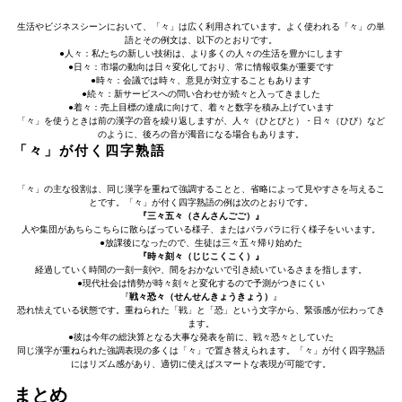
生活やビジネスシーンにおいて、「々」は広く利用されています。よく使われる「々」の単
語とその例文は、以下のとおりです。
●人々：私たちの新しい技術は、より多くの人々の生活を豊かにします
●日々：市場の動向は日々変化しており、常に情報収集が重要です
●時々：会議では時々、意見が対立することもあります
●続々：新サービスへの問い合わせが続々と入ってきました
●着々：売上目標の達成に向けて、着々と数字を積み上げています
「々」を使うときは前の漢字の音を繰り返しますが、人々（ひとびと）・日々（ひび）など
のように、後ろの音が濁音になる場合もあります。
「々」が付く四字熟語
「々」の主な役割は、同じ漢字を重ねて強調することと、省略によって見やすさを与えるこ
とです。「々」が付く四字熟語の例は次のとおりです。
『三々五々（さんさんごご）』
人や集団があちらこちらに散らばっている様子、またはバラバラに行く様子をいいます。
●放課後になったので、生徒は三々五々帰り始めた
『時々刻々（じじこくこく）』
経過していく時間の一刻一刻や、間をおかないで引き続いているさまを指します。
●現代社会は情勢が時々刻々と変化するので予測がつきにくい
『
戦々恐々（せんせんきょうきょう）
』
恐れ怯えている状態です。重ねられた「戦」と「恐」という文字から、緊張感が伝わってき
ます。
●彼は今年の総決算となる大事な発表を前に、戦々恐々としていた
同じ漢字が重ねられた強調表現の多くは「々」で置き替えられます。「々」が付く四字熟語
にはリズム感があり、適切に使えばスマートな表現が可能です。
まとめ