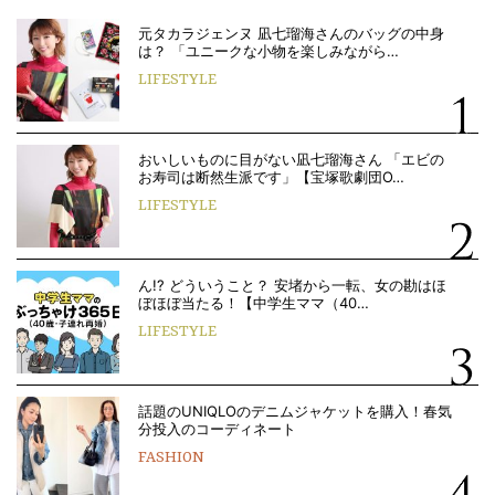
元タカラジェンヌ 凪七瑠海さんのバッグの中身
は？ 「ユニークな小物を楽しみながら…
LIFESTYLE
おいしいものに目がない凪七瑠海さん 「エビの
お寿司は断然生派です」【宝塚歌劇団O…
LIFESTYLE
ん!? どういうこと？ 安堵から一転、女の勘はほ
ぼほぼ当たる！【中学生ママ（40…
LIFESTYLE
話題のUNIQLOのデニムジャケットを購入！春気
分投入のコーディネート
FASHION