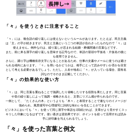
「々」を使うときに注意すること
「々」には、複合語の繰り返しには使えないというルールがあります。たとえば、民主主義
は「主」の字が続きますが、民主と主義という二つの単語が合わさったものなので「々」は
使えません。例外なのは、繰り返しが忌まれる結婚・葬儀関連の言葉などです。
また、前に来る漢字の繰り返しを意味する記号なので、単語の冒頭や平仮名・片仮名の後に
も使用できません。
さらに、踊り字は機種依存文字になることがあるため、仕事の文書やメールに使うのは避け
られる傾向にあります。「々」を用いるかどうかは、相手にとって読みやすいか否かを目安
として考える必要があるでしょう。ただし、人名や地名に「々」が入っている場合、固有名
詞なのでそのまま記載してください。
「々」の効果的な使い方
「々」は、同じ言葉を重ねることで強調したり省略したりする役割を果たします。同じ言葉
や音の繰り返しによって強調・省略されると、文章にリズム感が作られるのです。
一例として、「たくさんの木」というよりも「木々」と表現することで連なりのイメージが
強められ、風景描写や心理描写に詩的な味わいを生むことができます。
ビジネスにおいても「々」を使って同じ漢字や単語を2回続ければ、文章がより見やすくスッ
キリした印象になるはずです。使い過ぎは逆効果ですが、ポイントを絞って活用すれば読み
手に好印象を与えられるでしょう。
「々」を使った言葉と例文