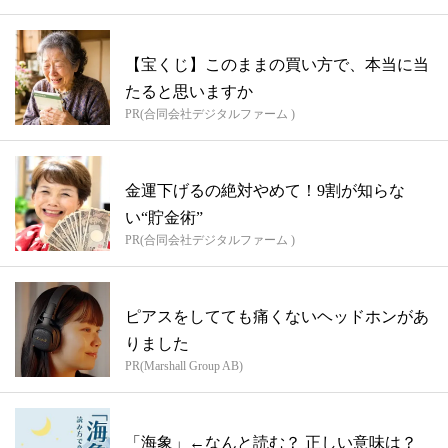
【宝くじ】このままの買い方で、本当に当
たると思いますか
PR(合同会社デジタルファーム )
金運下げるの絶対やめて！9割が知らな
い“貯金術”
PR(合同会社デジタルファーム )
ピアスをしてても痛くないヘッドホンがあ
りました
PR(Marshall Group AB)
「海象」←なんと読む？ 正しい意味は？