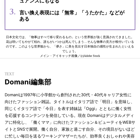
ュアンスにもなる
言い換え表現には「無常」「うたかた」などが
ある
日本文化では、「物事はすべて移り変わるもの」という世界観が強く意識されてきました。
花は咲いてもやがて枯れ、誰もがいつかは死んでしまう…そんな物事の見方が根付いている
のです。このような世界観から、「儚さ」に美を見出す日本独自の感性が生まれたといえる
でしょう。
メイン・アイキャッチ画像／(c)Adobe Stock
TEXT
Domani編集部
Domaniは1997年に小学館から創刊された30代・40代キャリア女性に
向けたファッション雑誌。タイトルはイタリア語で「明日」を意味し、
同じくイタリア語で「今日」を表す姉妹誌『Oggi』とともに働く女性
を応援するコンテンツを発信している。現在 Domaniはデジタルメディ
アに特化し、「働くママ」に向けたファッション＆ビューティをWEBサ
イトとSNSで展開。働く自分、家族と過ごす自分、その境目がないほど
に忙しい毎日を送るワーキングマザーたちが、効率良くおしゃれや美容