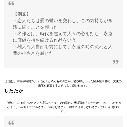
【例文】
・恋人たちは愛の誓いを交わし、この気持ちが永
遠に続くことを願った
・名作とは、時代を超えて人々の心を打ち、永遠
に価値を持ち続ける作品をいう
・雄大な大自然を前にして、永遠の時の流れと人
間の小ささを感じた
永遠は、宇宙や時間のように延々と続くもののほか、愛や絆といった関係性や芸術・文化の
価値を表現するときによく使われます。
したたか
「儚い」には頼りなさという意味もあり、その場合の反対語は「したたか」です。したたか
とは「しっかりしているさま」「確かなさま」「簡単には屈しないさま」といった意味で
す。