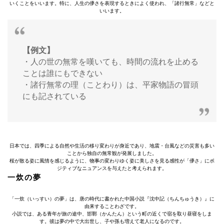
いくことをいいます。特に、人生の儚さを表現するときによく使われ、「諸行無常」などと
いいます。
【例文】
・人の世の無常を嘆いても、時間の流れを止める
ことは誰にもできない
・諸行無常の理（ことわり）は、平家物語の冒頭
にも記されている
日本では、四季による自然や生活の移り変わりが身近であり、地震・台風などの災害も多い
ことから独自の無常観が発展しました。
桜が散る姿に風情を感じるように、物事の変わりゆく姿に美しさを見る感性が「儚さ」にポ
ジティブなニュアンスを与えたと考えられます。
一炊の夢
「一炊（いっすい）の夢」は、唐の時代に書かれた中国小説『沈中記（ちんちゅうき）』に
由来することわざです。
小説では、ある青年が旅の途中、邯鄲（かんたん）という町の近くで宿を取り昼寝をしま
す。彼は夢の中で大出世し、子や孫も増えて老人になるのです。