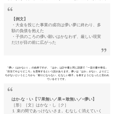
【例文】
・大金を投じた事業の成功は儚い夢に終わり、多
額の負債を抱えた
・子供のころの儚い願いはかなわず、厳しい現実
だけが目の前に広がった
「儚い（はかない）」の由来ですが、「はか」は計や量と同じ語源で「一定の量や単位」
「目当てやよりどころ」を意味するという説があります。儚いは「はか」がない、よりどこ
ろがないというところから「頼りにならない、むなしい様子」を表すようになったと言われ
ているそうです。
はか‐な・い【▽果無い／果＝敢無い／×儚い】
［形］［文］はかな・し［ク］
１ 束の間であっけないさま。むなしく消えていく