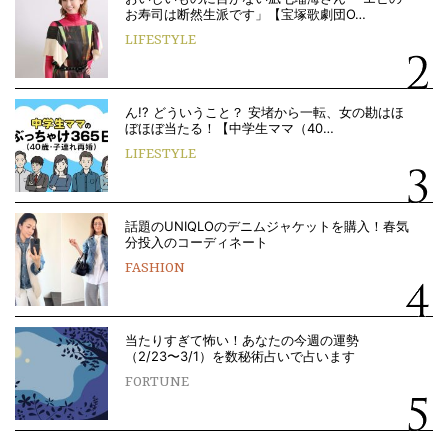
お寿司は断然生派です」【宝塚歌劇団O…
LIFESTYLE
ん!? どういうこと？ 安堵から一転、女の勘はほ
ぼほぼ当たる！【中学生ママ（40…
LIFESTYLE
話題のUNIQLOのデニムジャケットを購入！春気
分投入のコーディネート
FASHION
当たりすぎて怖い！あなたの今週の運勢
（2/23〜3/1）を数秘術占いで占います
FORTUNE