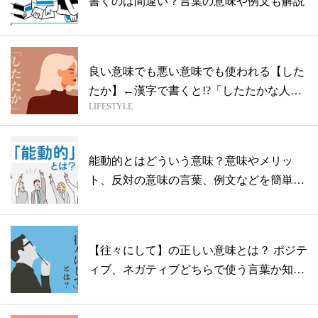
書くのは間違い？言葉の意味や例文も解説
良い意味でも悪い意味でも使われる【した
たか】←漢字で書くと!?「したたかな人」
LIFESTYLE
の...
能動的とはどういう意味？意味やメリッ
ト、反対の意味の言葉、例文などを簡単に
解説
【往々にして】の正しい意味とは？ ポジテ
ィブ、ネガティブどちらで使う言葉か知
っ...