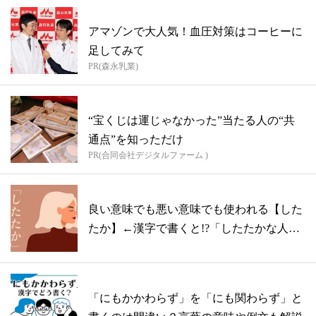
アマゾンで大人気！血圧対策はコーヒーに
足してみて
PR(森永乳業)
“宝くじは運じゃなかった”当たる人の“共
通点”を知っただけ
PR(合同会社デジタルファーム )
良い意味でも悪い意味でも使われる【した
たか】←漢字で書くと!?「したたかな人」
の...
「にもかかわらず」を「にも関わらず」と