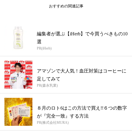
おすすめの関連記事
編集者が選ぶ【iHerb】で今買うべきもの10
選
PR(iHerb)
アマゾンで大人気！血圧対策はコーヒーに
足してみて
PR(森永乳業)
８月のロト6はこの方法で買え!!６つの数字
が『完全一致』する方法
PR(株式会社MURA)