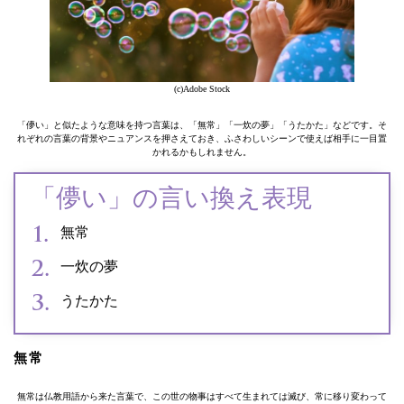
(c)Adobe Stock
「儚い」と似たような意味を持つ言葉は、「無常」「一炊の夢」「うたかた」などです。そ
れぞれの言葉の背景やニュアンスを押さえておき、ふさわしいシーンで使えば相手に一目置
かれるかもしれません。
「儚い」の言い換え表現
無常
一炊の夢
うたかた
無常
無常は仏教用語から来た言葉で、この世の物事はすべて生まれては滅び、常に移り変わって