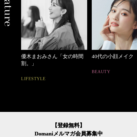
中身
優木まおみさん「女の時間
40代の小顔メイク
割。」
BEAUTY
LIFESTYLE
【登録無料】
Domaniメルマガ会員募集中