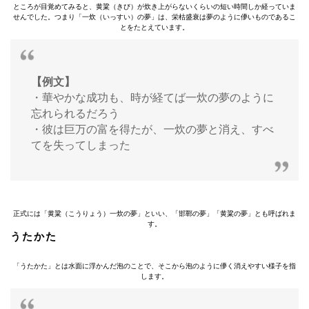
ところが目覚めてみると、黄粱（きび）が炊き上がらないくらいの短い時間しか経っていま
せんでした。つまり「一炊（いっすい）の夢」は、栄枯盛衰は夢のように儚いものであるこ
とをたとえています。
【例文】
・華やかな成功も、時が経てば一炊の夢のように
忘れられるだろう
・彼は巨万の富を得たが、一炊の夢と消え、すべ
てを失ってしまった
正式には「黄粱（こうりょう）一炊の夢」といい、「邯鄲の夢」「黄粱の夢」とも呼ばれま
す。
うたかた
「うたかた」とは水面に浮かんだ泡のことで、そこから泡のように儚く消えやすい様子を指
します。