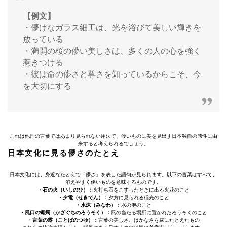
【例文】
・儚げなガラス細工は、光を浴びて美しい輝きを
放っている
・満開の桜の儚い美しさは、多くの人の心を強く
惹きつける
・彼は命の儚さと尊さを知っているからこそ、今
を大切にする
これは他国の言葉ではあまり見られない用法で、儚いものに美を見出す日本独自の感性に由
来すると考えられるでしょう。
日本文化に見る儚さのたとえ
日本文化には、身近なたとえで「儚さ」を表した語句が見られます。以下の言葉はすべて、
消えやすく儚いものを意味するものです。
・石の火（いしのひ）：
火打ち石をこすったときに出る火花のこと
・夕電（せきでん）：
夕方に見られる稲光のこと
・水沫（みなわ）：
水の泡のこと
・風口の蝋燭（かざぐちのろうそく）：
風の当たる場所に置かれたろうそくのこと
・言葉の露（ことばのつゆ）：
言葉の美しさ、はかなさを露にたとえたもの