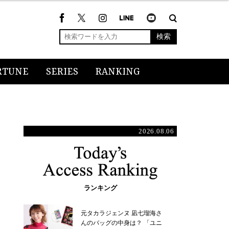
検索
RTUNE
SERIES
RANKING
2026.08.06
ランキング
元タカラジェンヌ 凪七瑠海さ
んのバッグの中身は？ 「ユニ