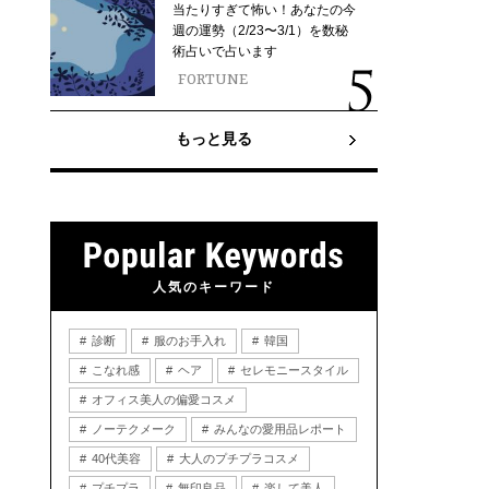
当たりすぎて怖い！あなたの今
週の運勢（2/23〜3/1）を数秘
術占いで占います
FORTUNE
もっと見る
人気のキーワード
診断
服のお手入れ
韓国
こなれ感
ヘア
セレモニースタイル
オフィス美人の偏愛コスメ
ノーテクメーク
みんなの愛用品レポート
40代美容
大人のプチプラコスメ
プチプラ
無印良品
楽して美人