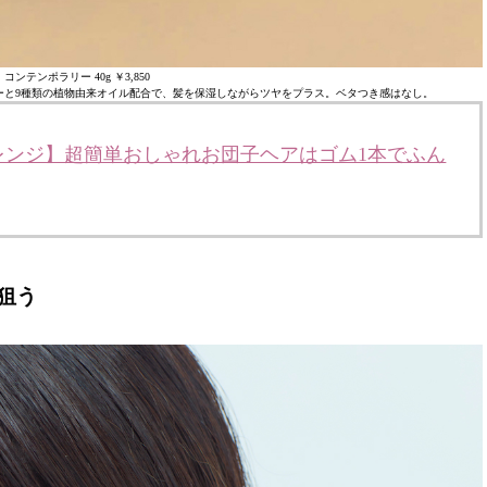
コンテンポラリー 40g ￥3,850
ーと9種類の植物由来オイル配合で、髪を保湿しながらツヤをプラス。ベタつき感はなし。
レンジ】超簡単おしゃれお団子ヘアはゴム1本でふん
狙う