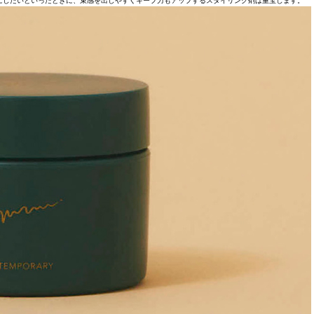
にしたいといったときに、束感を出しやすくキープ力もアップするスタイリング剤は重宝します。