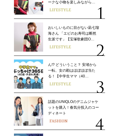
ークな小物を楽しみながら…
LIFESTYLE
おいしいものに目がない凪七瑠
海さん 「エビのお寿司は断然
生派です」【宝塚歌劇団O…
LIFESTYLE
ん!? どういうこと？ 安堵から
一転、女の勘はほぼほぼ当た
る！【中学生ママ（40…
LIFESTYLE
話題のUNIQLOのデニムジャケ
ットを購入！春気分投入のコー
ディネート
FASHION