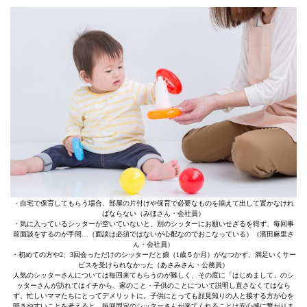
・自宅で保育してもらう場合、部屋の片付けや保育で必要なものを揃えて出して置かなけれ
ばならない（みほさん・会社員）
・気に入っているシッターが空いていないと、別のシッターにお願いせざるを得ず、毎回事
前面談をするのが手間…（面談は必須ではないが心配なのでおこなっている）（濱田麻里さ
ん・会社員）
・初めての方や2、3回会っただけのシッターだと娘（1歳５か月）がなつかず、満足いくサー
ビスを受けられなかった（あさみさん・公務員）
人気のシッターさんについては毎回来てもらうのが難しく、その度に「はじめまして」のシ
ッターさんが訪れてはイチから、家のこと・子供のことについて説明し直さなくてはなら
ず、忙しいママたちにとってデメリットに。子供にとっても顔見知りの人と接する方が心を
開きやすいことを考えると、毎回固定のシッターさんが来てくれることは安心感に繋がりま