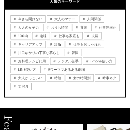
人気のキーワード
今さら聞けない
大人のマナー
人間関係
大人の女子力
おうち時間
育児
仕事効率化
100均
趣味
仕事も家庭も
夫婦
キャリアアップ
診断
仕事もおしゃれも
川口ゆかりの丁寧な暮らし
韓国
お料理レシピ代用
デジタル苦手
iPhone使い方
LINE使い方
#ワーママあるある劇場
大人かっこいい
時短
女の時間割
時事ネタ
文房具