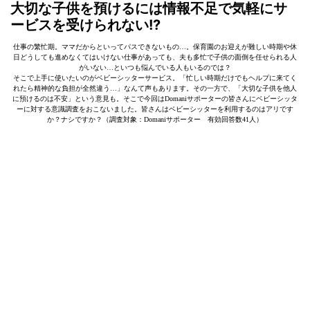
大切な子供を預けるには情報不足で気軽にサ
ービスを受けられない!?
仕事の繁忙期。ママだからといってパスできないもの…。保育園のお迎えが難しい時期や休
日どうしても進めなくてはいけない仕事があっても、夫も多忙で子供の面倒を任せられる人
がいない…といつも悩んでいる人もいるのでは？
そこで上手に使いたいのがベビーシッターサービス。「忙しい時期だけでもヘルプに来てく
れたら精神的な負担が全然違う…」なんて声もあります。その一方で、「大切な子供を他人
に預けるのは不安」という意見も。そこで今回はDomaniサポーターの皆さんにベビーシッタ
ーに対する意識調査をおこないました。皆さんはベビーシッターを利用するのはアリです
か？ナシですか？（調査対象：Domaniサポーター 有効回答数41人）