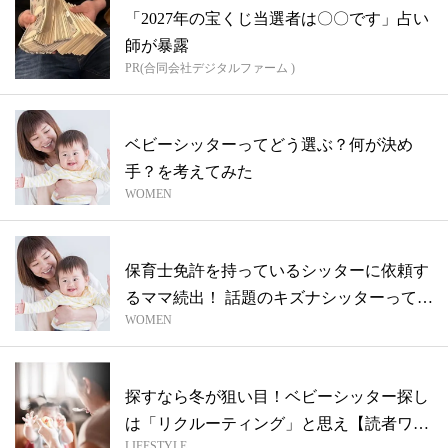
「2027年の宝くじ当選者は〇〇です」占い
師が暴露
PR(合同会社デジタルファーム )
ベビーシッターってどう選ぶ？何が決め
手？を考えてみた
WOMEN
保育士免許を持っているシッターに依頼す
るママ続出！ 話題のキズナシッターって？
WOMEN
【...
探すなら冬が狙い目！ベビーシッター探し
は「リクルーティング」と思え【読者ワー
LIFESTYLE