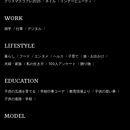
クリスマスコフレ2025
ネイル
インナービューティ
/
/
/
WORK
雑学
仕事
デジタル
/
/
/
LIFESTYLE
暮らし
フード
エンタメ
ヘルス
子育て
旅・お出かけ
/
/
/
/
/
/
夫婦・家族
私の生き方
100人アンケート
贈り物
/
/
/
/
EDUCATION
子供の五感を育てる
学校行事コーデ
教育現場より
子供の習い事
/
/
/
/
子供の進路・学校
/
MODEL