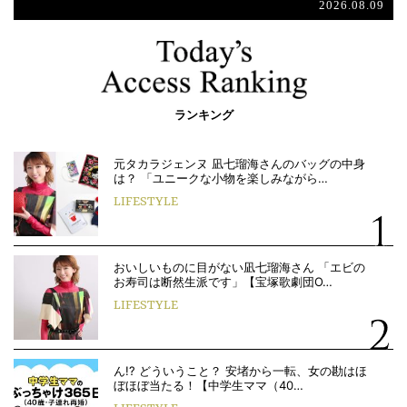
2026.08.09
ランキング
元タカラジェンヌ 凪七瑠海さんのバッグの中身
は？ 「ユニークな小物を楽しみながら…
LIFESTYLE
おいしいものに目がない凪七瑠海さん 「エビの
お寿司は断然生派です」【宝塚歌劇団O…
LIFESTYLE
ん!? どういうこと？ 安堵から一転、女の勘はほ
ぼほぼ当たる！【中学生ママ（40…