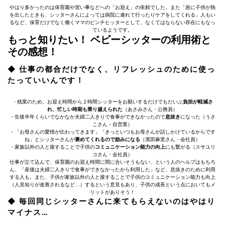
やはり多かったのは保育園や習い事などへの「お迎え」の依頼でした。また「急に子供が熱
を出したときも、シッターさんによっては病院に連れて行ったりケアをしてくれる」人もい
るなど、保育だけでなく働くママのピンチヒッターとして、なくてはならない存在にもなっ
ているようです。
もっと知りたい！ ベビーシッターの利用術と
その感想！
◆ 仕事の都合だけでなく、リフレッシュのために使っ
たっていいんです！
・残業のため、お迎え時間から２時間シッターをお願いするだけでもだいぶ
負担が軽減さ
れ、忙しい時期も乗り越えられた
（あさみさん・公務員）
・生後半年くらいでなかなか夫婦二人きりで食事ができなかったので
息抜き
になった（うさ
こさん・自営業）
・「お母さんの愛情が伝わってきます」「きっといつもお母さんが話しかけているからです
ね」とシッターさんが
褒めてくれるので励みになる
（濱田麻里さん・会社員）
・家族以外の人と接することで子供の
コミュニケーション能力の向上
にも繋がる（スサユリ
コさん・会社員）
仕事が立て込んで、保育園のお迎え時間に間に合いそうもない、という人のヘルプはもちろ
ん、「産後は夫婦二人きりで食事ができなかったから利用した」など、息抜きのために利用
する人も。また、子供が家族以外の人と接することで子供のコミュニケーション能力も向上
（人見知りが改善されるなど…）するという意見もあり、子供の成長という点においてもメ
リットがありそう！
◆ 毎回同じシッターさんに来てもらえないのはやはり
マイナス…