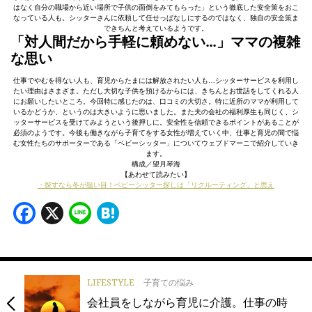
はなく自分の職場から近い場所で子供の面倒をみてもらった」という徹底した安全策をおこ
なっている人も。シッターさんに依頼して任せっぱなしにするのではなく、独自の安全策ま
できちんと考えているようです。
「対人間だから手軽に頼めない…」ママの複雑
な思い
仕事でやむを得ない人も、育児からたまには解放されたい人も…シッターサービスを利用し
たい理由はさまざま。ただし大切な子供を預けるからには、きちんとお世話をしてくれる人
にお願いしたいところ。今回特に感じたのは、口コミの大切さ。特に近所のママが利用して
いるかどうか、というのは大きいように思いました。また夫の会社の福利厚生も同じく、シ
ッターサービスを受けてみようという後押しに。安全性を信頼できるポイントがあることが
必須のようです。今後も働きながら子育てをする女性が増えていく中、仕事と育児の間で悩
む女性たちのサポーターである「ベビーシッター」についてウェブドマーニで紹介していき
ます。
構成／望月琴海
【あわせて読みたい】
・探すなら冬が狙い目！ベビーシッター探しは「リクルーティング」と思え
Facebook
X
Line
Hatena
LIFESTYLE
子育ての悩み
会社員をしながら育児に介護。仕事の時