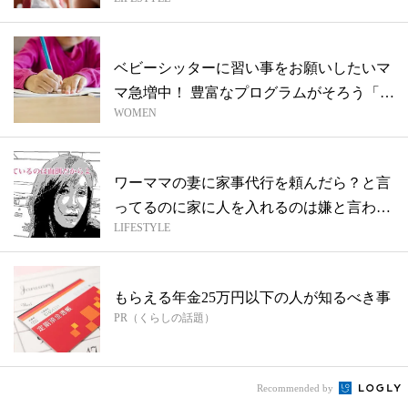
ママ...
ベビーシッターに習い事をお願いしたいマ
マ急増中！ 豊富なプログラムがそろう「ポ
WOMEN
ピ...
ワーママの妻に家事代行を頼んだら？と言
ってるのに家に人を入れるのは嫌と言われ
LIFESTYLE
て…...
もらえる年金25万円以下の人が知るべき事
PR（くらしの話題）
Recommended by