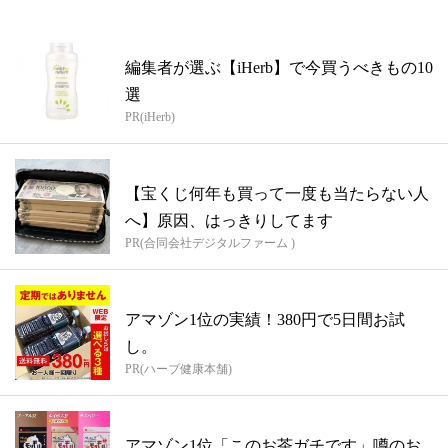
編集者が選ぶ【iHerb】で今買うべきもの10
選
PR(iHerb)
【宝くじ何年も買って一度も当たらない人
へ】原因、はっきりしてます
PR(合同会社デジタルファーム )
アマゾン1位の実績！380円で5日間お試
し。
PR(ハーブ健康本舗)
アマゾン1位「このお茶ガチです」噂のお