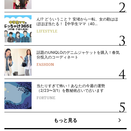
ん!? どういうこと？ 安堵から一転、女の勘はほ
ぼほぼ当たる！【中学生ママ（40…
LIFESTYLE
話題のUNIQLOのデニムジャケットを購入！春気
分投入のコーディネート
FASHION
当たりすぎて怖い！あなたの今週の運勢
（2/23〜3/1）を数秘術占いで占います
FORTUNE
もっと見る