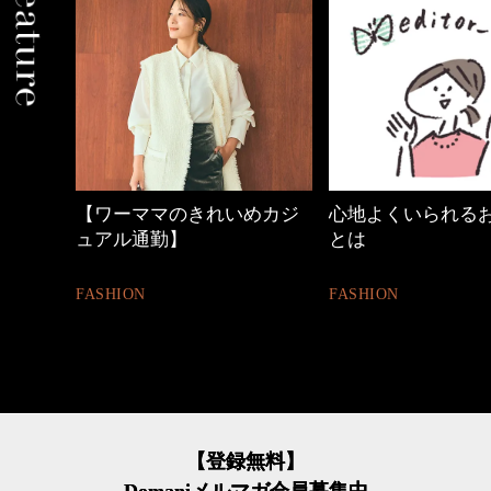
【ワーママのきれいめカジ
心地よくいられるおしゃれ
ュアル通勤】
とは
FASHION
FASHION
【登録無料】
Domaniメルマガ会員募集中