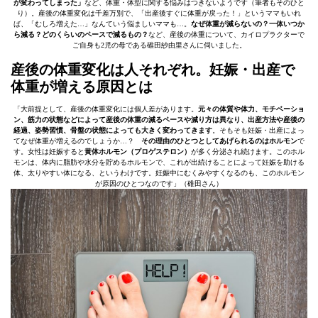
が変わってしまった」
など、体重・体型に関する悩みはつきないようです（筆者もそのひと
り）。産後の体重変化は千差万別で、「出産後すぐに体重が戻った！」というママもいれ
ば、「むしろ増えた…」なんていう悩ましいママも…。
なぜ体重が減らないの？一体いつか
ら減る？どのくらいのペースで減るもの？
など、産後の体重について、カイロプラクターで
ご自身も2児の母である碓田紗由里さんに伺いました。
産後の体重変化は人それぞれ。妊娠・出産で
体重が増える原因とは
「大前提として、産後の体重変化には個人差があります。
元々の体質や体力、モチベーショ
ン、筋力の状態などによって産後の体重の減るペースや減り方は異なり、出産方法や産後の
経過、姿勢習慣、骨盤の状態によっても大きく変わってきます
。そもそも妊娠・出産によっ
てなぜ体重が増えるのでしょうか…？
その理由のひとつとしてあげられるのはホルモン
で
す。女性は妊娠すると
黄体ホルモン（プロゲステロン）
が多く分泌され続けます。このホル
モンは、体内に脂肪や水分を貯めるホルモンで、これが出続けることによって妊娠を助ける
体、太りやすい体になる、というわけです。妊娠中にむくみやすくなるのも、このホルモン
が原因のひとつなのです」（碓田さん）