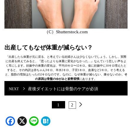
（C）Shutterstock.com
出産してもなぜ体重が減らない？
「出産したら体重が元に戻る、と考えている妊婦さんは少なくないでしょう。しかし、実際
に出産を終えてみると、『思ったよりも体重に変化がなかった…』なんていう悲しい声をよ
く耳にします。妊娠中の体重の変化は、平均10キロ〜12キロ。仮に妊娠中に10キロ増えたと
すると、その内訳は赤ちゃん3キロ、羊水2キロ、子宮1キロ、血液など2キロ。そう考える
と、脂肪の増加はたったの2キロなのです。なのに、なぜ体重が減らない、痩せないのか。
そ
の原因は骨盤のゆがみと姿勢習慣
にあります。
産後ダイエットには骨盤のケアが必須
1
2
Facebook
X
Line
Hatena