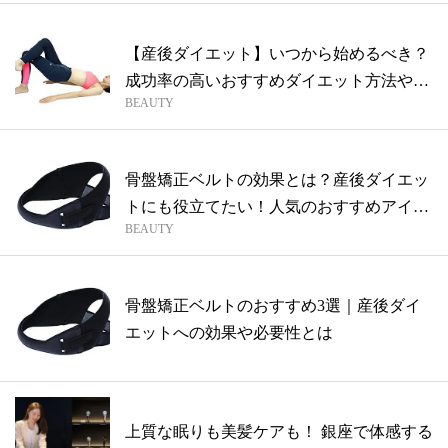
【産後ダイエット】いつから始めるべき？
成功率の高いおすすめダイエット方法やス
BEAUTY
ト...
骨盤矯正ベルトの効果とは？産後ダイエッ
トにも役立てたい！人気のおすすめアイテ
BEAUTY
ムを...
骨盤矯正ベルトのおすすめ3選｜産後ダイ
エットへの効果や必要性とは
上質な眠りも美髪ケアも！ 銀座で体感する