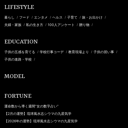
LIFESTYLE
暮らし
フード
エンタメ
ヘルス
子育て
旅・お出かけ
/
/
/
/
/
/
夫婦・家族
私の生き方
100人アンケート
贈り物
/
/
/
/
EDUCATION
子供の五感を育てる
学校行事コーデ
教育現場より
子供の習い事
/
/
/
/
子供の進路・学校
/
MODEL
FORTUNE
運命数から導く週間“女の数字占い”
【2月の運勢】琉球風水志シウマの九星気学
【2026年の運勢】琉球風水志シウマの九星気学