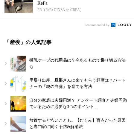
ReFa
PR（ReFa GINZA on CREA）
Recommended by
「産後」の人気記事
授乳ケープの代用品は？今あるもので乗り切る方法
も
里帰り出産、旦那さんに来てもらう頻度は？パート
ナーの「親の自覚」を育てる方法
自分の家庭は夫婦円満？ アンケート調査と夫婦円満
でいるために必要な3つのポイント…
放置すると怖いことも。【むくみ】盲点だった原因
と専門家に聞く予防&解消法