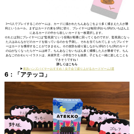
3〜5人でプレイするこのゲームは、カードに描かれたちんあなごをより多く捕まえた人が勝
利というルール。まずはカードの束を3列に切り、プレイヤーは毎回1列から3列のいちばん上
にあるカードの中から欲しいカードを一枚選択します。
それとは別にプレイヤーには”監視員”という役職が順番に回ってくるのですが、監視員になっ
た人はみんながどのカードを狙っているのかを予測し、それを当てられてしまったプレイヤ
ーはカードを獲得することができません。その攻防を繰り返しながら3列のうち2列のカード
の山がなくなったらゲームは終了。ちんあなごをいちばん多く捕獲した人が勝者です。ちん
あなごのかわいいイラストは、未就学児・小学生ウケも抜群。子どもと一緒に楽しむことも
できそうですね！
詳しくはこちら
▶︎
東急ハンズバイヤーおすすめ！女子会で盛り上がるカードゲーム3選
6：
「アテッコ」