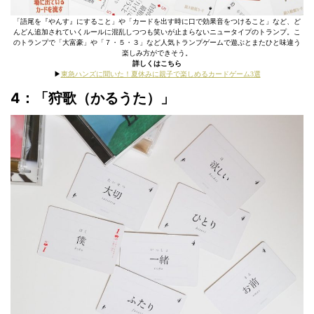
「語尾を『やんす』にすること」や「カードを出す時に口で効果音をつけること」など、ど
んどん追加されていくルールに混乱しつつも笑いが止まらないニュータイプのトランプ。こ
のトランプで「大富豪」や「７・５・３」など人気トランプゲームで遊ぶとまたひと味違う
楽しみ方ができそう。
詳しくはこちら
▶︎
東急ハンズに聞いた！夏休みに親子で楽しめるカードゲーム3選
4：「狩歌（かるうた）」