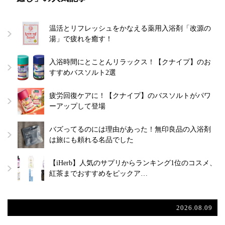
温活とリフレッシュをかなえる薬用入浴剤「改源の
湯」で疲れを癒す！
入浴時間にとことんリラックス！【クナイプ】のお
すすめバスソルト2選
疲労回復ケアに！【クナイプ】のバスソルトがパワ
ーアップして登場
バズってるのには理由があった！無印良品の入浴剤
は旅にも頼れる名品でした
【iHerb】人気のサプリからランキング1位のコスメ、
紅茶までおすすめをピックア…
2026.08.09