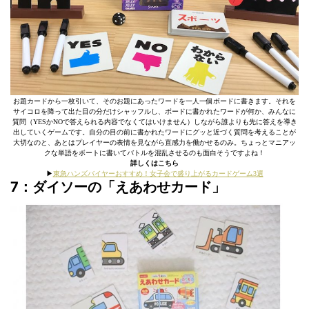
お題カードから一枚引いて、そのお題にあったワードを一人一個ボードに書きます。それを
サイコロを降って出た目の分だけシャッフルし、ボードに書かれたワードが何か、みんなに
質問（YESかNOで答えられる内容でなくてはいけません）しながら誰よりも先に答えを導き
出していくゲームです。自分の目の前に書かれたワードにグッと近づく質問を考えることが
大切なのと、あとはプレイヤーの表情を見ながら直感力を働かせるのみ。ちょっとマニアッ
クな単語をボートに書いてバトルを混乱させるのも面白そうですよね！
詳しくはこちら
▶︎
東急ハンズバイヤーおすすめ！女子会で盛り上がるカードゲーム3選
7：ダイソーの「えあわせカード」