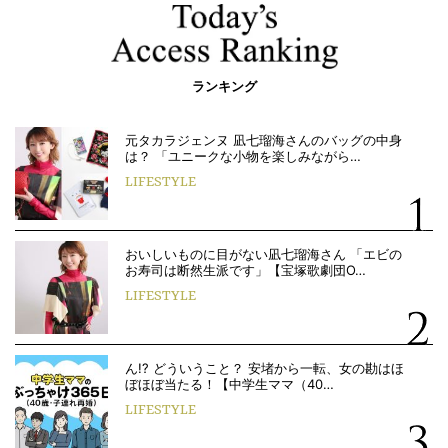
ランキング
元タカラジェンヌ 凪七瑠海さんのバッグの中身
は？ 「ユニークな小物を楽しみながら…
LIFESTYLE
おいしいものに目がない凪七瑠海さん 「エビの
お寿司は断然生派です」【宝塚歌劇団O…
LIFESTYLE
ん!? どういうこと？ 安堵から一転、女の勘はほ
ぼほぼ当たる！【中学生ママ（40…
LIFESTYLE