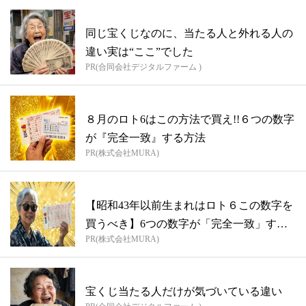
同じ宝くじなのに、当たる人と外れる人の
違い実は“ここ”でした
PR(合同会社デジタルファーム )
８月のロト6はこの方法で買え!!６つの数字
が『完全一致』する方法
PR(株式会社MURA)
【昭和43年以前生まれはロト６この数字を
買うべき】6つの数字が「完全一致」する
PR(株式会社MURA)
方...
宝くじ当たる人だけが気づいている違い