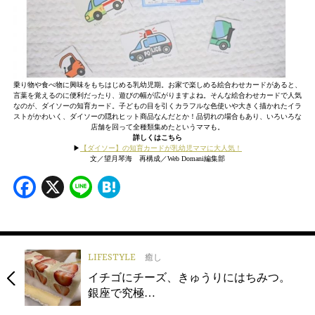
乗り物や食べ物に興味をもちはじめる乳幼児期。お家で楽しめる絵合わせカードがあると、
言葉を覚えるのに便利だったり、遊びの幅が広がりますよね。そんな絵合わせカードで人気
なのが、ダイソーの知育カード。子どもの目を引くカラフルな色使いや大きく描かれたイラ
ストがかわいく、ダイソーの隠れヒット商品なんだとか！品切れの場合もあり、いろいろな
店舗を回って全種類集めたというママも。
詳しくはこちら
▶︎
【ダイソー】の知育カードが乳幼児ママに大人気！
文／望月琴海 再構成／Web Domani編集部
Facebook
X
Line
Hatena
LIFESTYLE
癒し
イチゴにチーズ、きゅうりにはちみつ。
銀座で究極…