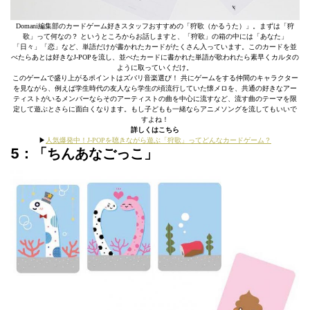
Domani編集部のカードゲーム好きスタッフおすすめの「狩歌（かるうた）」。まずは「狩
歌」って何なの？ というところからお話しますと、「狩歌」の箱の中には「あなた」
「日々」「恋」など、単語だけが書かれたカードがたくさん入っています。このカードを並
べたらあとは好きなJ-POPを流し、並べたカードに書かれた単語が歌われたら素早くカルタの
ように取っていくだけ。
このゲームで盛り上がるポイントはズバリ音楽選び！ 共にゲームをする仲間のキャラクター
を見ながら、例えば学生時代の友人なら学生の頃流行していた懐メロを、共通の好きなアー
ティストがいるメンバーならそのアーティストの曲を中心に流すなど、流す曲のテーマを限
定して遊ぶとさらに面白くなります。もし子どもも一緒ならアニメソングを流してもいいで
すよね！
詳しくはこちら
▶︎
人気爆発中！J-POPを聴きながら遊ぶ「狩歌」ってどんなカードゲーム？
5：
「ちんあなごっこ」