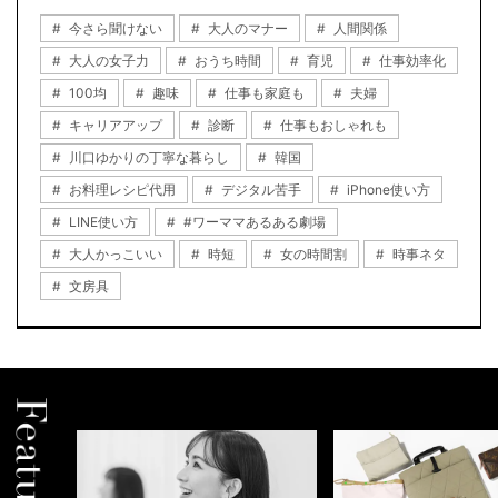
今さら聞けない
大人のマナー
人間関係
大人の女子力
おうち時間
育児
仕事効率化
100均
趣味
仕事も家庭も
夫婦
キャリアアップ
診断
仕事もおしゃれも
川口ゆかりの丁寧な暮らし
韓国
お料理レシピ代用
デジタル苦手
iPhone使い方
LINE使い方
#ワーママあるある劇場
大人かっこいい
時短
女の時間割
時事ネタ
文房具