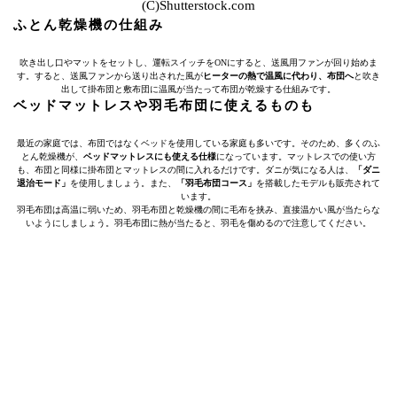
(C)Shutterstock.com
ふとん乾燥機の仕組み
吹き出し口やマットをセットし、運転スイッチをONにすると、送風用ファンが回り始めま
す。すると、送風ファンから送り出された風が
ヒーターの熱で温風に代わり、布団へ
と吹き
出して掛布団と敷布団に温風が当たって布団が乾燥する仕組みです。
ベッドマットレスや羽毛布団に使えるものも
最近の家庭では、布団ではなくベッドを使用している家庭も多いです。そのため、多くのふ
とん乾燥機が、
ベッドマットレスにも使える仕様
になっています。マットレスでの使い方
も、布団と同様に掛布団とマットレスの間に入れるだけです。ダニが気になる人は、
「ダニ
退治モード」
を使用しましょう。また、
「
羽毛布団コース
」
を搭載したモデルも販売されて
います。
羽毛布団は高温に弱いため、羽毛布団と乾燥機の間に毛布を挟み、直接温かい風が当たらな
いようにしましょう。羽毛布団に熱が当たると、羽毛を傷めるので注意してください。