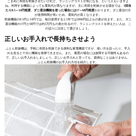
こまめに布団を乾燥させたいけれど、ランニングコストが気になる、という人もいますよ
ね。利用する機能によっても電気代が異なりますが、主に布団を乾燥させる場合では、
1回当
たり8.5～14円程度
、
ダニ退治機能を使った場合には17～68円程度
かかります。ダニ退治の方
が使用時間が長いため、電気代が高くなります。
乾燥機能の8.5円と14円では、毎日使用すると1年では3000円以上もの差が出ます。また、ダニ
退治機能の17円と68円では約2万円もの差が出るので、ランニングコストを抑えたい人は、こ
の辺りに注目して選びましょう。
正しいお手入れで長持ちさせよう
ふとん乾燥機は、手軽に布団を乾燥できる便利な家電機器ですが、使い方を誤ったり、手入
れを怠ると十分に機能を発揮できません。また、最悪の場合には故障する可能性もあるの
で、正しいお手入れをしましょう。正しいお手入れと言っても、面倒なことはありません。
ふとん乾燥機のお手入れ方法を紹介します。