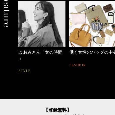
の時間
働く女性のバッグの中身
40代の小顔メイク
FASHION
BEAUTY
【登録無料】