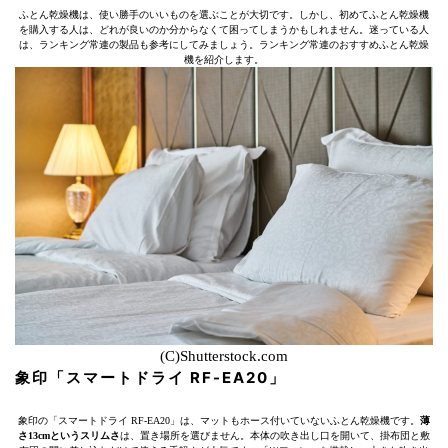
ふとん乾燥機は、使い勝手のいいものを選ぶことが大切です。しかし、初めてふとん乾燥機
を購入する人は、どれが良いのか分からなくて困ってしまうかもしれません。迷っている人
は、ランキング常連の製品も参考にしてみましょう。ランキング常連のおすすめふとん乾燥
機を紹介します。
(C)Shutterstock.com
象印「スマートドライ RF-EA20」
象印の「スマートドライ RF-EA20」は、マットもホース付いていないふとん乾燥機です。
薄
さ13cmというスリムさ
は、置き場所を選びません。本体の吹き出し口を開いて、掛布団と敷