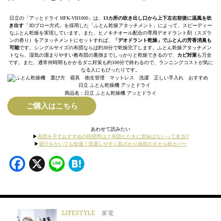
日立の「アッとドライ HFK-VH1000」は、
13カ所の吹き出し口から上下左右前後に温風を吹
き出す
「3Dブロー方式」を採用した「ふとん乾燥アタッチメント」によって、スピーディー
なふとん乾燥を実現しています。また、ヒノキチオール配合の専用デオドラント剤（スズラ
ンの香り）をアタッチメントにセットすれば、
「デオドラント乾燥」でふとんの芳香消臭も
可能
です。シングルサイズの布団ならば約30分で乾燥完了します。ふとん乾燥アタッチメン
トなら、湿気の溜まりやすい敷布団の裏側までしっかりと乾燥できるので、
カビ対策
も万全
です。また、通常何時間もかかるダニ対策も約100分で終わるので、ランニングコストが気に
なる人にもぴったりです。
商品名：日立 ふとん乾燥機 アッとドライ
ご購入はこちら
あわせて読みたい
▶
布団を干すおすすめの時間帯は？布団たたきに意味はないって本当!?
▶
寝汗をかいても快適！洗濯しやすく肌ざわり抜群のタオル枕カバー
Facebook
X
Line
Hatena
LIFESTYLE
家電