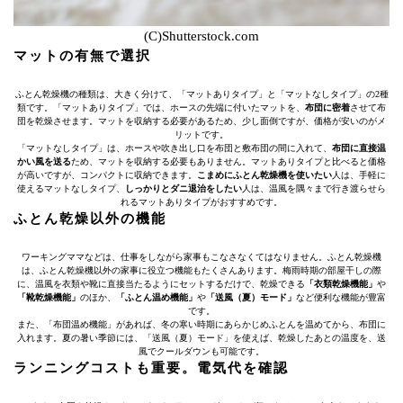
(C)Shutterstock.com
マットの有無で選択
ふとん乾燥機の種類は、大きく分けて、「マットありタイプ」と「マットなしタイプ」の2種
類です。「マットありタイプ」では、ホースの先端に付いたマットを、
布団に密着
させて布
団を乾燥させます。マットを収納する必要があるため、少し面倒ですが、価格が安いのがメ
リットです。
「マットなしタイプ」は、ホースや吹き出し口を布団と敷布団の間に入れて、
布団に直接温
かい風を送る
ため、マットを収納する必要もありません。マットありタイプと比べると価格
が高いですが、コンパクトに収納できます。
こまめにふとん乾燥機を使いたい
人は、手軽に
使えるマットなしタイプ、
しっかりとダニ退治をしたい
人は、温風を隅々まで行き渡らせら
れるマットありタイプがおすすめです。
ふとん乾燥以外の機能
ワーキングママなどは、仕事をしながら家事もこなさなくてはなりません。ふとん乾燥機
は、ふとん乾燥機以外の家事に役立つ機能もたくさんあります。梅雨時期の部屋干しの際
に、温風を衣類や靴に直接当たるようにセットするだけで、乾燥できる
「衣類乾燥機能」
や
「靴乾燥機能」
のほか、
「ふとん温め機能」
や
「送風（夏）モード」
など便利な機能が豊富
です。
また、「布団温め機能」があれば、冬の寒い時期にあらかじめふとんを温めてから、布団に
入れます。夏の暑い季節には、「送風（夏）モード」を使えば、乾燥したあとの温度を、送
風でクールダウンも可能です。
ランニングコストも重要。電気代を確認