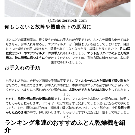
(C)Shutterstock.com
何もしないと故障や機能低下の原因に
ほとんどの家電機器は、長く使うためにお手入れが必要ですが、ふとん乾燥機も例外ではあ
りません。お手入れを怠ると、エアフィルターが
「目詰まり」
を起こしてしまいます。目詰
まりした状態で使用し続けると、温風が出てこなくなったり、故障したりするので、
月に1回
程度はカバーやエアフィルターのお手入れ
を行いましょう。
マットありタイプのふとん乾燥
機は、特に清潔に保つように
心がけてください。マットは、直接布団に触れるため、常に衛
生管理を行いましょう。
お手入れの手順
お手入れ方法は、分解など面倒な手間は不要です。
フィルターのごみを掃除機で吸い取るだ
け
なので、手軽にできます。お手入れの際には、本体の電源プラグを必ず抜いてから行って
ください。あまりにも汚れがひどい場合には、
水洗いができるものは水洗いを
しておきまし
ょう。
ただし、
洗剤や漂白剤の使用は厳禁
です。また、フィルターを水洗いした場合には、陰干し
てしっかりと乾かします。ドライヤーなどで乾かすと変形してしまう恐れがあるのでやめま
しょう。また、吸込口の汚れは、掃除機で吸い取ればOKです。マット部分は、
中性洗剤を溶
かしたぬるま湯
の中で、押し洗いします。しっかりとすすいだあとは、陰干しで乾かしまし
ょう。
ランキング常連のおすすめふとん乾燥機を紹
介