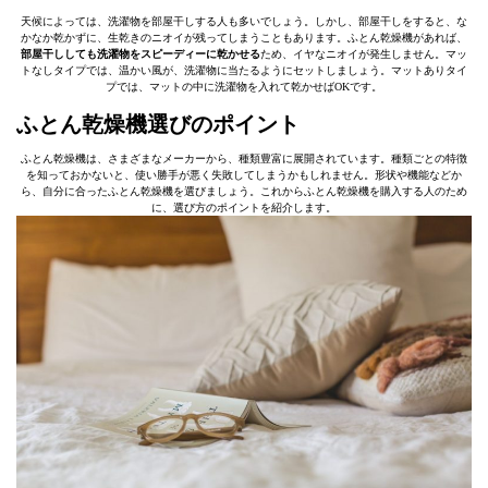
天候によっては、洗濯物を部屋干しする人も多いでしょう。しかし、部屋干しをすると、な
かなか乾かずに、生乾きのニオイが残ってしまうこともあります。ふとん乾燥機があれば、
部屋干ししても洗濯物をスピーディーに乾かせる
ため、イヤなニオイが発生しません。マッ
トなしタイプでは、温かい風が、洗濯物に当たるようにセットしましょう。マットありタイ
プでは、マットの中に洗濯物を入れて乾かせばOKです。
ふとん乾燥機選びのポイント
ふとん乾燥機は、さまざまなメーカーから、種類豊富に展開されています。種類ごとの特徴
を知っておかないと、使い勝手が悪く失敗してしまうかもしれません。形状や機能などか
ら、自分に合ったふとん乾燥機を選びましょう。これからふとん乾燥機を購入する人のため
に、選び方のポイントを紹介します。