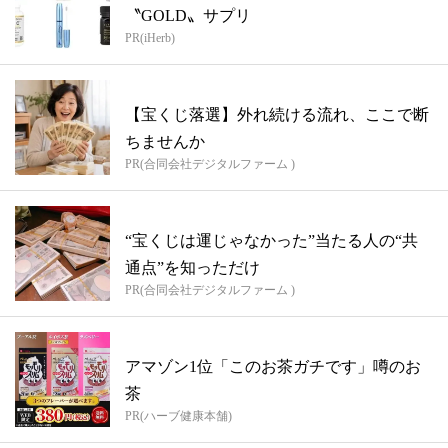
〝GOLD〟サプリ
PR(iHerb)
【宝くじ落選】外れ続ける流れ、ここで断
ちませんか
PR(合同会社デジタルファーム )
“宝くじは運じゃなかった”当たる人の“共
通点”を知っただけ
PR(合同会社デジタルファーム )
アマゾン1位「このお茶ガチです」噂のお
茶
PR(ハーブ健康本舗)