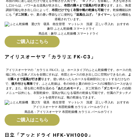
布団の間に差し込むだけで使える手軽さが人気です。「Ｗファン」を搭載し、大きな吹き出
し口からは、パワーある温風が吹き出し、
布団の隅々まで温風が行き渡り
ます。また、角度
調節可能な吹き出し口によって、
布団だけでなく衣類や靴の乾燥も可能
です。乾燥機能以外
にも
「ダニ対策」
や、夏の暑い季節などに便利な
「送風仕上げ」「タイマー」
などの機能も
搭載されています。
商品名：象印 ふとん乾燥機 スマートドライ
ご購入はこちら
アイリスオーヤマ「カラリエ FK-C3」
アイリスオーヤマの「カラリエ FK-C3」は、ホースタイプのふとん乾燥機です。ホースの先
端に付いた立体ノズルを全開にすれば、布団とホースの吹き出し口に空間ができるため、
よ
り隅々まで温風が行き渡り
ます。使い終わったらホースを収納部分にセットするだけなの
で、
後片付けも簡単
です。ふとん乾燥は、冬の60分と夏の80分コースの2種類のコースがあり
ます。また、寝る前に布団を温める
「あたためモード」
、ダニ対策の
「ダニモード」
の自動
メニュー以外にも、衣類乾燥や、湿気が気になる場所の乾燥も可能です。付属のアタッチメ
ントを使用すれば、靴の乾燥もできます。
商品名：アイリスオーヤマ 布団乾燥機 カラリエ パールホワイト
ご購入はこちら
日立「アッとドライ HFK-VH1000」