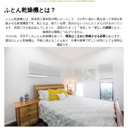
・
ランキング常連のおすすめふとん乾燥機を紹介
ふとん乾燥機とは？
ふとん乾燥機とは、掛布団と敷布団の間にセットして、その中に温かい風を送って布団を乾
燥させる家電機器です。私たちは、寝ている間、気付かないうちにたくさんの汗をかいてい
ます。布団に汗が染み込んでしまうと、湿気がたまって
「カビ」
や
「ダニ」の原因
となり、
健康的な睡眠につながりません。
そのため、天日干しやふとん乾燥機を使って、
寝具はこまめに乾燥させる必要
があります。
最近のふとん乾燥機は、手軽に使えることもあり、仕事や家事で忙しい女性にとても便利な
機器です。