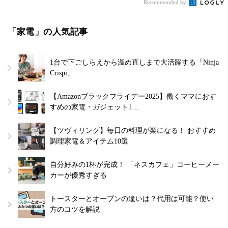
Recommended by
「家電」の人気記事
1台で下ごしらえから温め直しまで大活躍する「Ninja
Crispi」
【Amazonブラックフライデー2025】働くママにおす
すめの家電・ガジェット1…
【ツヴィリング】毎日の料理が楽になる！ おすすめ
調理家電＆アイテム10選
自分好みの1杯が完成！ 「ネスカフェ」コーヒーメー
カーが優秀すぎる
トースターとオーブンの違いは？代用は可能？使い
方のコツを解説