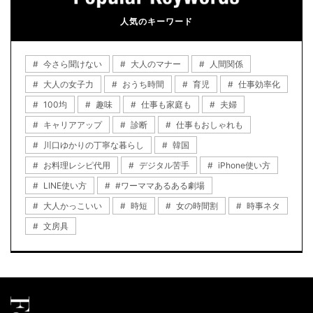
人気のキーワード
今さら聞けない
大人のマナー
人間関係
大人の女子力
おうち時間
育児
仕事効率化
100均
趣味
仕事も家庭も
夫婦
キャリアアップ
診断
仕事もおしゃれも
川口ゆかりの丁寧な暮らし
韓国
お料理レシピ代用
デジタル苦手
iPhone使い方
LINE使い方
#ワーママあるある劇場
大人かっこいい
時短
女の時間割
時事ネタ
文房具