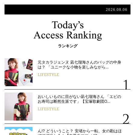
2026.08.06
ランキング
元タカラジェンヌ 凪七瑠海さんのバッグの中身
は？ 「ユニークな小物を楽しみながら…
LIFESTYLE
おいしいものに目がない凪七瑠海さん 「エビの
お寿司は断然生派です」【宝塚歌劇団O…
LIFESTYLE
ん!? どういうこと？ 安堵から一転、女の勘はほ