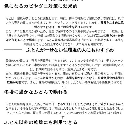
気になるカビやダニ対策に効果的
カビは、湿気が多いところに発生します。特に、梅雨の時期など湿気の多い季節には、気づ
いたら寝具の裏にカビが生えていた、ということもありえます。しかし、
寝具をこまめに乾
燥させておけば、カビの発生を防げる
のです。
また、ダニは生命力が強いため、完全に駆除するのは大変手間がかかりますが、「乾燥」と
「熱」が大の苦手です。乾燥した環境では活動が鈍くなり、さらに
50℃以上の熱を20～30分
ほど加えることで死滅
します。ふとん乾燥機の最高温度は「約70℃」の製品が多く、布団を
乾燥させてカビを防止するだけでなく、ダニ退治も可能です。
ふとんが干せない住環境の人にもおすすめ
天気のいい日には、寝具を天日干しできますが、マンションや集合住宅では、干すスペース
が限られているため、家族全員分の寝具を干すことはなかなか難しいです。梅雨時期などに
は、長期間布団を干せずに、湿気がたまる一方です。
また、家族全員分の布団を干そうとすると、重たい布団の持ち運びも重労働となり、時間も
かかってしまいます。ふとん乾燥機があれば、
布団を動かすことなく、家族全員分の布団の
乾燥が可能
です。また、花粉の時期など、外に干したくない時期も寝具を衛生的に保てま
す。
冬場に温かなふとんで眠れる
ふとん乾燥機を使用したあとの布団は、
まるで天日干ししたかのように、温かくふかふか
に
なります。冬場などの寒い時期には、布団に入るとヒヤリと冷たく感じることもあるでしょ
う。そんなときは、寝る前に使用するだけで、ふかふかの温かい布団で気持ちよく眠れま
す。
ふとん以外の乾燥にも利用できる