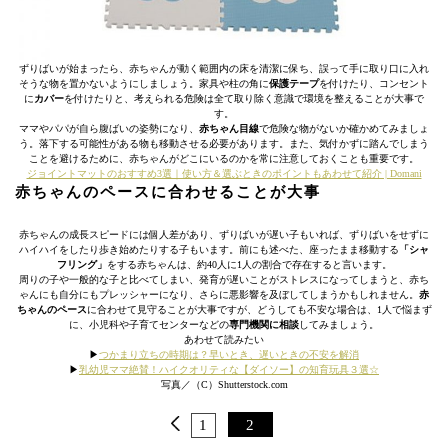
ずりばいが始まったら、赤ちゃんが動く範囲内の床を清潔に保ち、誤って手に取り口に入れ
そうな物を置かないようにしましょう。家具や柱の角に
保護テープ
を付けたり、コンセント
に
カバー
を付けたりと、考えられる危険は全て取り除く意識で環境を整えることが大事で
す。
ママやパパが自ら腹ばいの姿勢になり、
赤ちゃん目線
で危険な物がないか確かめてみましょ
う。落下する可能性がある物も移動させる必要があります。また、気付かずに踏んでしまう
ことを避けるために、赤ちゃんがどこにいるのかを常に注意しておくことも重要です。
ジョイントマットのおすすめ3選｜使い方＆選ぶときのポイントもあわせて紹介 | Domani
赤ちゃんのペースに合わせることが大事
赤ちゃんの成長スピードには個人差があり、ずりばいが遅い子もいれば、ずりばいをせずに
ハイハイをしたり歩き始めたりする子もいます。前にも述べた、座ったまま移動する
「シャ
フリング」
をする赤ちゃんは、約40人に1人の割合で存在すると言います。
周りの子や一般的な子と比べてしまい、発育が遅いことがストレスになってしまうと、赤ち
ゃんにも自分にもプレッシャーになり、さらに悪影響を及ぼしてしまうかもしれません。
赤
ちゃんのペース
に合わせて見守ることが大事ですが、どうしても不安な場合は、1人で悩まず
に、小児科や子育てセンターなどの
専門機関に相談
してみましょう。
あわせて読みたい
▶︎
つかまり立ちの時期は？早いとき、遅いときの不安を解消
▶︎
乳幼児ママ絶賛！ハイクオリティな【ダイソー】の知育玩具３選☆
写真／（C）Shutterstock.com
1
2