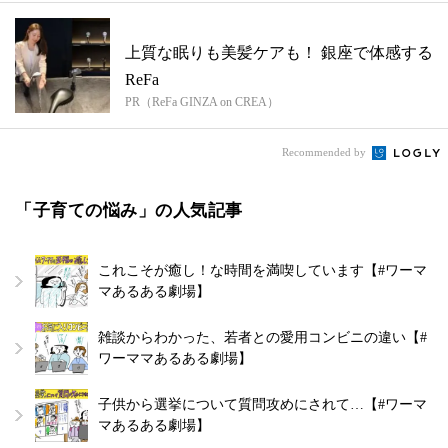
上質な眠りも美髪ケアも！ 銀座で体感する
ReFa
PR（ReFa GINZA on CREA）
Recommended by
「子育ての悩み」の人気記事
これこそが癒し！な時間を満喫しています【#ワーマ
マあるある劇場】
雑談からわかった、若者との愛用コンビニの違い【#
ワーママあるある劇場】
子供から選挙について質問攻めにされて…【#ワーマ
マあるある劇場】