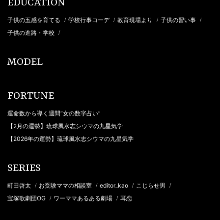
EDUCATION
子供の五感を育てる
学校行事コーデ
教育現場より
子供の習い事
/
/
/
/
子供の進路・学校
/
MODEL
FORTUNE
運命数から導く週間“女の数字占い”
【2月の運勢】琉球風水志シウマの九星気学
【2026年の運勢】琉球風水志シウマの九星気学
SERIES
町田啓太
お受験ママの相談室
editor_kao
こじらせ男
/
/
/
/
宝塚歌劇団OG
ワーママあるある劇場
耳恋
/
/