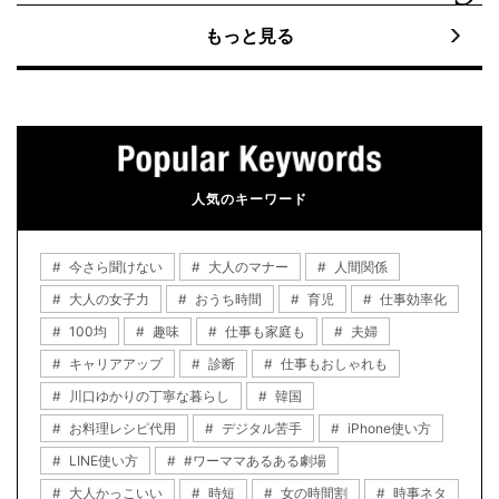
もっと見る
人気のキーワード
今さら聞けない
大人のマナー
人間関係
大人の女子力
おうち時間
育児
仕事効率化
100均
趣味
仕事も家庭も
夫婦
キャリアアップ
診断
仕事もおしゃれも
川口ゆかりの丁寧な暮らし
韓国
お料理レシピ代用
デジタル苦手
iPhone使い方
LINE使い方
#ワーママあるある劇場
大人かっこいい
時短
女の時間割
時事ネタ