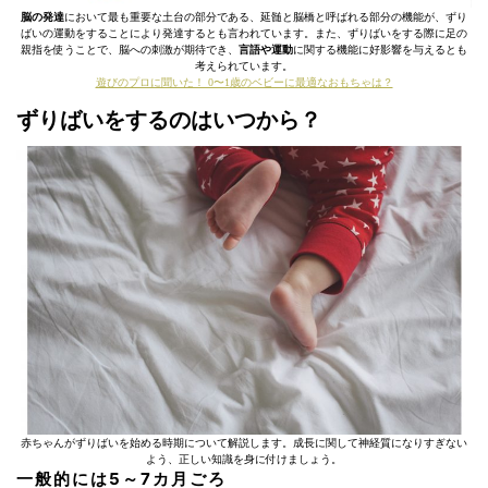
脳の発達
において最も重要な土台の部分である、延髄と脳橋と呼ばれる部分の機能が、ずり
ばいの運動をすることにより発達するとも言われています。また、ずりばいをする際に足の
親指を使うことで、脳への刺激が期待でき、
言語や運動
に関する機能に好影響を与えるとも
考えられています。
遊びのプロに聞いた！ 0〜1歳のベビーに最適なおもちゃは？
ずりばいをするのはいつから？
赤ちゃんがずりばいを始める時期について解説します。成長に関して神経質になりすぎない
よう、正しい知識を身に付けましょう。
一般的には5～7カ月ごろ