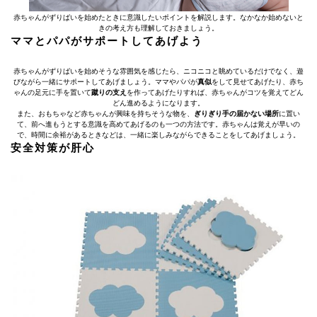
赤ちゃんがずりばいを始めたときに意識したいポイントを解説します。なかなか始めないと
きの考え方も理解しておきましょう。
ママとパパがサポートしてあげよう
赤ちゃんがずりばいを始めそうな雰囲気を感じたら、ニコニコと眺めているだけでなく、遊
びながら一緒にサポートしてあげましょう。ママやパパが
真似
をして見せてあげたり、赤ち
ゃんの足元に手を置いて
蹴りの支え
を作ってあげたりすれば、赤ちゃんがコツを覚えてどん
どん進めるようになります。
また、おもちゃなど赤ちゃんが興味を持ちそうな物を、
ぎりぎり手の届かない場所
に置い
て、前へ進もうとする意識を高めてあげるのも一つの方法です。赤ちゃんは覚えが早いの
で、時間に余裕があるときなどは、一緒に楽しみながらできることをしてあげましょう。
安全対策が肝心