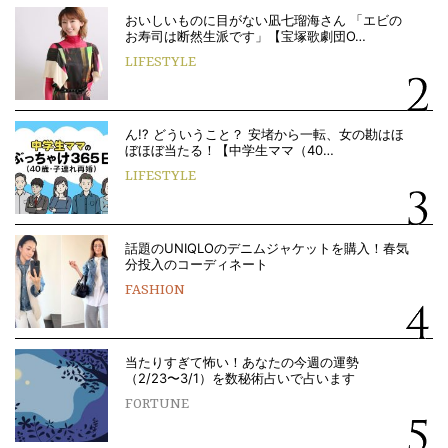
おいしいものに目がない凪七瑠海さん 「エビの
お寿司は断然生派です」【宝塚歌劇団O…
LIFESTYLE
ん!? どういうこと？ 安堵から一転、女の勘はほ
ぼほぼ当たる！【中学生ママ（40…
LIFESTYLE
話題のUNIQLOのデニムジャケットを購入！春気
分投入のコーディネート
FASHION
当たりすぎて怖い！あなたの今週の運勢
（2/23〜3/1）を数秘術占いで占います
FORTUNE