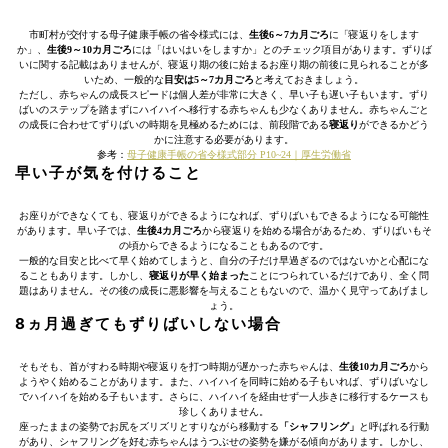
市町村が交付する母子健康手帳の省令様式には、
生後6～7カ月ごろ
に「寝返りをします
か」、
生後9～10カ月ごろ
には「はいはいをしますか」とのチェック項目があります。ずりば
いに関する記載はありませんが、寝返り期の後に始まるお座り期の前後に見られることが多
いため、一般的な
目安は5～7カ月ごろ
と考えておきましょう。
ただし、赤ちゃんの成長スピードは個人差が非常に大きく、早い子も遅い子もいます。ずり
ばいのステップを踏まずにハイハイへ移行する赤ちゃんも少なくありません。赤ちゃんごと
の成長に合わせてずりばいの時期を見極めるためには、前段階である
寝返り
ができるかどう
かに注意する必要があります。
参考：
母子健康手帳の省令様式部分 P10~24｜厚生労働省
早い子が気を付けること
お座りができなくても、寝返りができるようになれば、ずりばいもできるようになる可能性
があります。早い子では、
生後4カ月ごろ
から寝返りを始める場合があるため、ずりばいもそ
の頃からできるようになることもあるのです。
一般的な目安と比べて早く始めてしまうと、自分の子だけ早過ぎるのではないかと心配にな
ることもあります。しかし、
寝返りが早く始まった
ことにつられているだけであり、全く問
題はありません。その後の成長に悪影響を与えることもないので、温かく見守ってあげまし
ょう。
8ヵ月過ぎてもずりばいしない場合
そもそも、首がすわる時期や寝返りを打つ時期が遅かった赤ちゃんは、
生後10カ月ごろ
から
ようやく始めることがあります。また、ハイハイを同時に始める子もいれば、ずりばいなし
でハイハイを始める子もいます。さらに、ハイハイを経由せず一人歩きに移行するケースも
珍しくありません。
座ったままの姿勢でお尻をズリズリとすりながら移動する
「シャフリング」
と呼ばれる行動
があり、シャフリングを好む赤ちゃんはうつぶせの姿勢を嫌がる傾向があります。しかし、