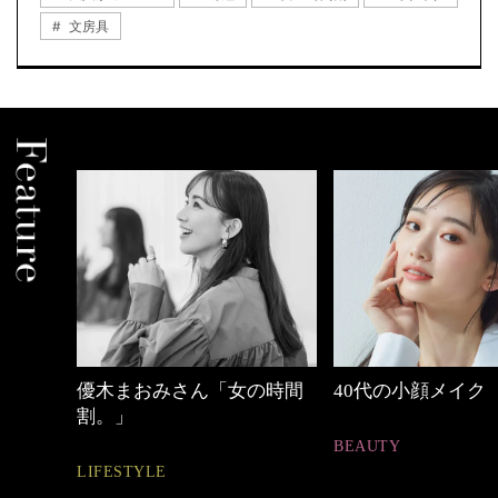
文房具
の時間
40代の小顔メイク
【ワーママのきれ
ュアル通勤】
BEAUTY
FASHION