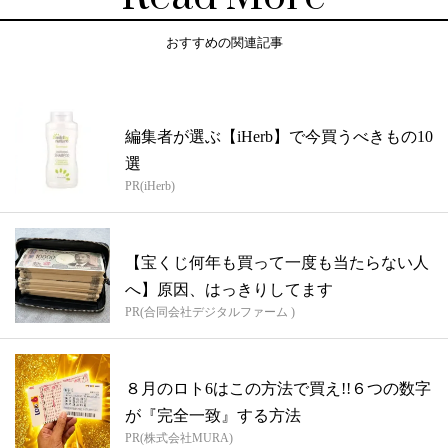
おすすめの関連記事
編集者が選ぶ【iHerb】で今買うべきもの10
選
PR(iHerb)
【宝くじ何年も買って一度も当たらない人
へ】原因、はっきりしてます
PR(合同会社デジタルファーム )
８月のロト6はこの方法で買え!!６つの数字
が『完全一致』する方法
PR(株式会社MURA)