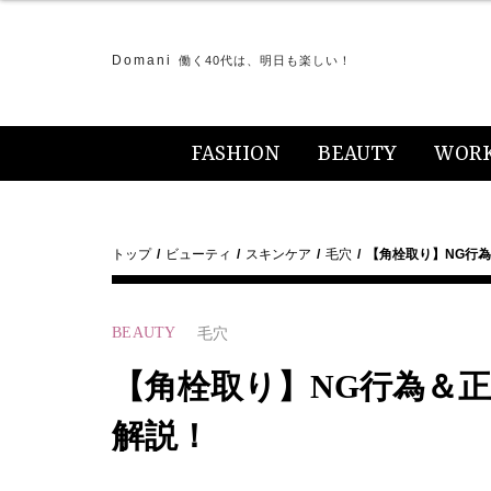
Domani
働く40代は、明日も楽しい！
FASHION
BEAUTY
WOR
トップ
ビューティ
スキンケア
毛穴
【角栓取り】NG行
BEAUTY
毛穴
【角栓取り】NG行為＆
解説！