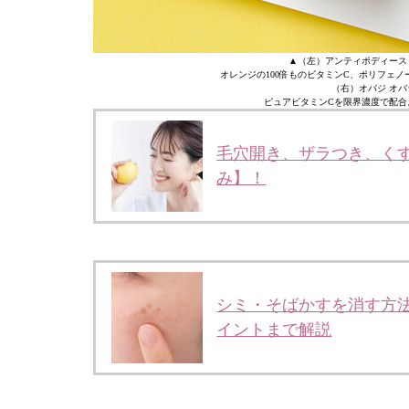
▲（左）アンティポディース グロ
オレンジの100倍ものビタミンC、ポリフェ
（右）オバジ オバジC
ピュアビタミンCを限界濃度で配合
毛穴開き、ザラつき、くす
み】！
シミ・そばかすを消す方
イントまで解説