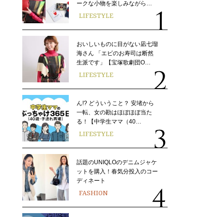
ークな小物を楽しみながら…
LIFESTYLE
おいしいものに目がない凪七瑠
海さん 「エビのお寿司は断然
生派です」【宝塚歌劇団O…
LIFESTYLE
ん!? どういうこと？ 安堵から
一転、女の勘はほぼほぼ当た
る！【中学生ママ（40…
LIFESTYLE
話題のUNIQLOのデニムジャケ
ットを購入！春気分投入のコー
ディネート
FASHION