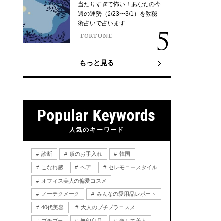
当たりすぎて怖い！あなたの今
週の運勢（2/23〜3/1）を数秘
術占いで占います
FORTUNE
もっと見る
人気のキーワード
診断
服のお手入れ
韓国
こなれ感
ヘア
セレモニースタイル
オフィス美人の偏愛コスメ
ノーテクメーク
みんなの愛用品レポート
40代美容
大人のプチプラコスメ
プチプラ
無印良品
楽して美人