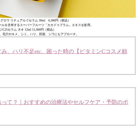
ウ リチュアル Cセラム 30ml 6,380円（税込）
ノールを含有するスーパーフルーツ「カカドゥプラム」エキスを使用。
25セラム ネオ 12ml 11,000円（税込）
。毛穴やキメ、シミ、ハリ、肝斑、シワにもアプローチ。
み、ハリ不足etc、困った時の【ビタミンCコスメ頼
法って？｜おすすめの治療法やセルフケア・予防のポ