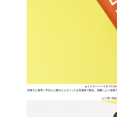
▲ドクターシーラボ VC100
浸透力と素早い手応えに優れたビタミンCを高濃度で配合。発酵により浸透
より深い悩み