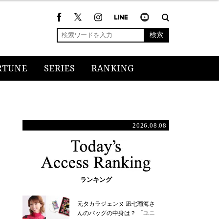
検索
RTUNE
SERIES
RANKING
2026.08.08
ランキング
元タカラジェンヌ 凪七瑠海さ
んのバッグの中身は？ 「ユニ