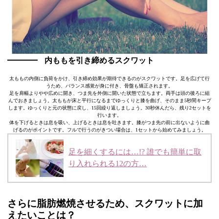
内ももを引き締めるスクワット
太ももの内側に負荷をかけ、引き締め効果が期待できるのがスクワットです。足を広げて行
うため、バランス感覚が身に付き、骨盤も矯正されます。
足を肩幅よりやや広めに開き、つま先を外側に開いた状態で立ちます。両手は頭の後ろに組
んでおきましょう。太ももが床と平行になるまでゆっくりと膝を曲げ、そのまま5秒間キープ
します。ゆっくりと元の状態に戻し、15回繰り返しましょう。30秒休んだら、残り2セットを
行います。
体を下げるときは息を吸い、上げるときは息を吐きます。膝がつま先の前に出ないように曲
げるのがポイントです。フルで行うのがきつい場合は、1セットから始めてみましょう。
足を細くするには…!? 誰でも簡単に取
り入れられる12の方…
さらに脂肪燃焼させるため、スクワットに加
えたいことは？