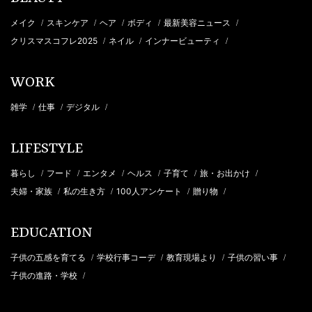
メイク
スキンケア
ヘア
ボディ
最新美容ニュース
/
/
/
/
/
クリスマスコフレ2025
ネイル
インナービューティ
/
/
/
WORK
雑学
仕事
デジタル
/
/
/
LIFESTYLE
暮らし
フード
エンタメ
ヘルス
子育て
旅・お出かけ
/
/
/
/
/
/
夫婦・家族
私の生き方
100人アンケート
贈り物
/
/
/
/
EDUCATION
子供の五感を育てる
学校行事コーデ
教育現場より
子供の習い事
/
/
/
/
子供の進路・学校
/