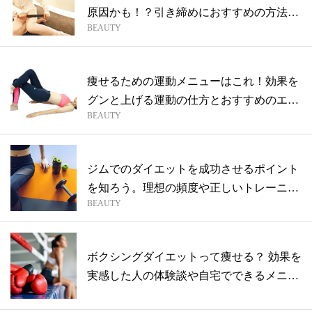
原因かも！？引き締めにおすすめの方法を
BEAUTY
伝...
痩せるための運動メニューはこれ！効果を
グンと上げる運動の仕方とおすすめのエク
BEAUTY
ササ...
ジムでのダイエットを成功させるポイント
を知ろう。理想の頻度や正しいトレーニン
BEAUTY
グ順...
ボクシングダイエットって痩せる？ 効果を
実感した人の体験談や自宅でできるメニュ
ー...