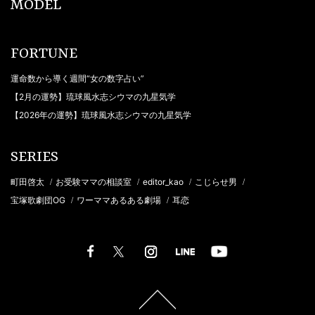
MODEL
FORTUNE
運命数から導く週間“女の数字占い”
【2月の運勢】琉球風水志シウマの九星気学
【2026年の運勢】琉球風水志シウマの九星気学
SERIES
町田啓太
お受験ママの相談室
editor_kao
こじらせ男
/
/
/
/
宝塚歌劇団OG
ワーママあるある劇場
耳恋
/
/