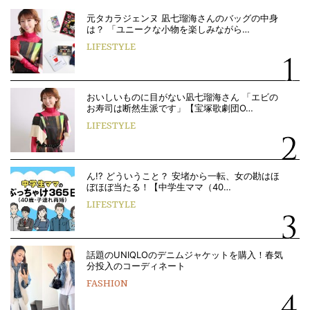
元タカラジェンヌ 凪七瑠海さんのバッグの中身
は？ 「ユニークな小物を楽しみながら…
LIFESTYLE
おいしいものに目がない凪七瑠海さん 「エビの
お寿司は断然生派です」【宝塚歌劇団O…
LIFESTYLE
ん!? どういうこと？ 安堵から一転、女の勘はほ
ぼほぼ当たる！【中学生ママ（40…
LIFESTYLE
話題のUNIQLOのデニムジャケットを購入！春気
分投入のコーディネート
FASHION