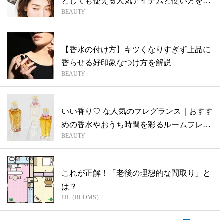
としても使える人気アイテムと使い方をお
BEAUTY
さら...
【香水の付け方】キツくなりすぎず上品に
香らせる好印象なつけ方を解説
BEAUTY
いい香り♡ な人気のフレグランス｜おすす
めの香水やおうち時間を彩るルームフレグ
BEAUTY
ラ...
これが正解！「老後の理想的な間取り」と
は？
PR（ROOMS）