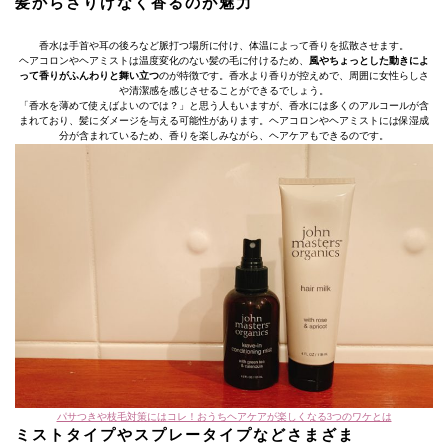
髪からさりげなく香るのが魅力
香水は手首や耳の後ろなど脈打つ場所に付け、体温によって香りを拡散させます。
ヘアコロンやヘアミストは温度変化のない髪の毛に付けるため、
風やちょっとした動きによ
って香りがふんわりと舞い立つ
のが特徴です。香水より香りが控えめで、周囲に女性らしさ
や清潔感を感じさせることができるでしょう。
「香水を薄めて使えばよいのでは？」と思う人もいますが、香水には多くのアルコールが含
まれており、髪にダメージを与える可能性があります。ヘアコロンやヘアミストには保湿成
分が含まれているため、香りを楽しみながら、ヘアケアもできるのです。
パサつきや枝毛対策にはコレ！おうちヘアケアが楽しくなる3つのワケとは
ミストタイプやスプレータイプなどさまざま