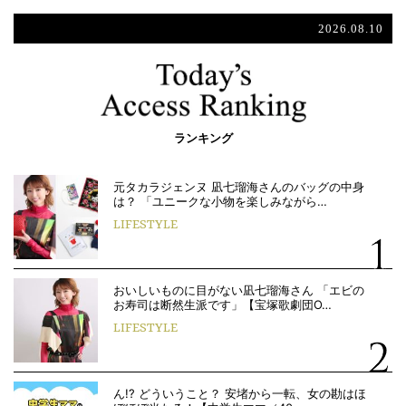
2026.08.10
ランキング
元タカラジェンヌ 凪七瑠海さんのバッグの中身
は？ 「ユニークな小物を楽しみながら…
LIFESTYLE
おいしいものに目がない凪七瑠海さん 「エビの
お寿司は断然生派です」【宝塚歌劇団O…
LIFESTYLE
ん!? どういうこと？ 安堵から一転、女の勘はほ