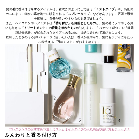
髪の毛に香り付けをするアイテムは、霧吹きのようにして使う「
ミストタイプ
」や、高圧の
ガスによって細かい霧が均一に噴射される「
スプレータイプ
」などがあります。店頭で形状
を確認し、自分が使いやすいものを選びましょう。
また、ヘアコロンやヘアミストは
「香り付け」を目的としたもの
と、髪の毛にツヤやうるお
いを与える
「トリートメント」の役割を兼ねたもの
があります。「UVカット成分」や「静電
気除去成分」が配合されたタイプもあるため、目的に合わせて選びましょう。
乾燥したときのうるおいチャージに使いたい人は、香りが穏やかで、髪にもボディにもたっ
ぷり使える「万能ミスト」がおすすめです。
フレグランスのおすすめ22選！ミストとオイルタイプの人気商品や使い方もチェック！
ふんわりと香る付け方