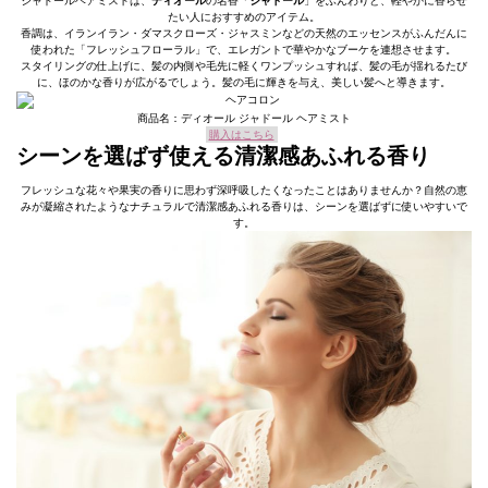
ジャドールヘアミストは、
ディオール
の名香「
ジャドール
」をふんわりと、軽やかに香らせ
たい人におすすめのアイテム。
香調は、イランイラン・ダマスクローズ・ジャスミンなどの天然のエッセンスがふんだんに
使われた「フレッシュフローラル」で、エレガントで華やかなブーケを連想させます。
スタイリングの仕上げに、髪の内側や毛先に軽くワンプッシュすれば、髪の毛が揺れるたび
に、ほのかな香りが広がるでしょう。髪の毛に輝きを与え、美しい髪へと導きます。
商品名：ディオール ジャドール ヘアミスト
購入はこちら
シーンを選ばず使える清潔感あふれる香り
フレッシュな花々や果実の香りに思わず深呼吸したくなったことはありませんか？自然の恵
みが凝縮されたようなナチュラルで清潔感あふれる香りは、シーンを選ばずに使いやすいで
す。