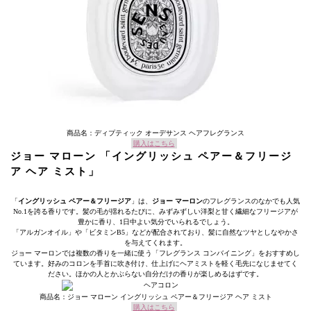
商品名：ディプティック オーデサンス ヘアフレグランス
購入はこちら
ジョー マローン 「イングリッシュ ペアー＆フリージ
ア ヘア ミスト」
「
イングリッシュ ペアー＆フリージア
」は、
ジョー マーロン
のフレグランスのなかでも人気
No.1を誇る香りです。髪の毛が揺れるたびに、みずみずしい洋梨と甘く繊細なフリージアが
豊かに香り、1日中よい気分でいられるでしょう。
「アルガンオイル」や「ビタミンB5」などが配合されており、髪に自然なツヤとしなやかさ
を与えてくれます。
ジョー マーロンでは複数の香りを一緒に使う「フレグランス コンバイニング」をおすすめし
ています。好みのコロンを手首に吹き付け、仕上げにヘアミストを軽く毛先になじませてく
ださい。ほかの人とかぶらない自分だけの香りが楽しめるはずです。
商品名：ジョー マローン イングリッシュ ペアー＆フリージア ヘア ミスト
購入はこちら