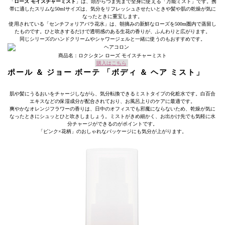
「
ローズ モイスチャーミスト
」は、頭からつま先まで全身に使える「万能ミスト」です。携
帯に適したスリムな50mlサイズは、気分をリフレッシュさせたいときや髪や肌の乾燥が気に
なったときに重宝します。
使用されている「センチフォリアバラ花水」は、朝摘みの新鮮なローズを500m圏内で蒸留し
たものです。ひと吹きするだけで透明感のある生花の香りが、ふんわりと広がります。
同じシリーズのハンドクリームやシャワージェルと一緒に使うのもおすすめです。
商品名：ロクシタン ローズ モイスチャーミスト
購入はこちら
ポール ＆ ジョー ボーテ 「ボディ ＆ ヘア ミスト」
肌や髪にうるおいをチャージしながら、気分転換できるミストタイプの化粧水です。白百合
エキスなどの保湿成分が配合されており、お風呂上りのケアに最適です。
爽やかなオレンジフラワーの香りは、日中のオフィスでも邪魔にならないため、乾燥が気に
なったときにシュッとひと吹きしましょう。ミストがきめ細かく、お出かけ先でも気軽に水
分チャージができるのがポイントです。
「ピンク×花柄」のおしゃれなパッケージにも気分が上がります。