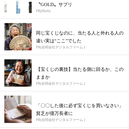
〝GOLD〟サプリ
PR(iHerb)
同じ宝くじなのに、当たる人と外れる人の
違い実は“ここ”でした
PR(合同会社デジタルファーム )
【宝くじの裏技】当たる側に回るか、この
ままか
PR(合同会社デジタルファーム )
「〇〇した後に必ず宝くじを買いなさい」
貧乏が億万長者に
PR(合同会社デジタルファーム )