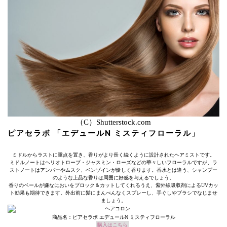
（C）Shutterstock.com
ピアセラボ 「エデュールN ミスティフローラル」
ミドルからラストに重点を置き、香りがより長く続くように設計されたヘアミストです。
ミドルノートはヘリオトロープ・ジャスミン・ローズなどの華々しいフローラルですが、ラ
ストノートはアンバーやムスク、ベンゾインが優しく香ります。香水とは違う、シャンプー
のような上品な香りは周囲に好感を与えるでしょう。
香りのベールが嫌なにおいをブロック＆カットしてくれるうえ、紫外線吸収剤によるUVカッ
ト効果も期待できます。外出前に髪にまんべんなくスプレーし、手ぐしやブラシでなじませ
ましょう。
商品名：ピアセラボ エデュールN ミスティフローラル
購入はこちら