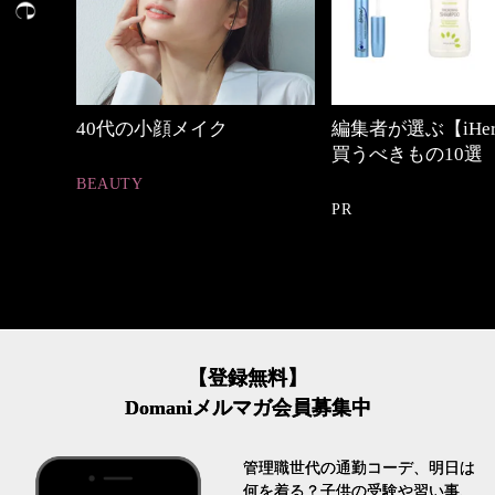
めカジ
40代の小顔メイク
編集者が選ぶ【iHe
買うべきもの10選
BEAUTY
PR
【登録無料】
Domaniメルマガ会員募集中
管理職世代の通勤コーデ、明日は
何を着る？子供の受験や習い事、