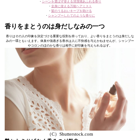
・
シーンを選ばず使える清潔感あふれる香り
・
全身に使える万能ヘアミスト
・
髪のうるおいキープを助ける
・
シャンプーしたてのような香りに
香りをまとうのは身だしなみの一つ
香りはその人の印象を決定づける重要な役割を持っており、よい香りをまとうのは身だしな
みの一環ともいえます。体臭や強過ぎる香水は人に不快感を与えかねませんが、シャンプー
やコロンのほのかな香りは相手に好印象を与えられるはず。
（C）Shutterstock.com