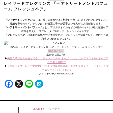
レイヤードフレグランス 「ヘアトリートメントパフュ
ーム フレッシュペア」
「
レイヤードフレグランス
」は、香りの重ねづけを想定した新しいタイプのフレグランス。
繊細な香りのラインナップは、外資系の香水が苦手という人から人気があります。
「
ヘアトリートメントパフューム
」は、アボカドオイルなどの6種のオイルに4種の頭皮ケア
成分を加えた、スプレータイプのトリートメントオイルです。
「
フレッシュペア
」は洋梨の芳醇な甘い香りですが、フレッシュで嫌味がなく、男性でも違
和感なく使えるでしょう。
商品名：レイヤードフレグランス ヘアトリートメントパフューム フレッシュペア
購入はこちら
あわせて読みたい
▶︎
美髪女子がみんな使ってる！『ジョンマスター オーガニック』のヘアミスト&パドルブラ
シで美人度UP♡
▶︎
【美容ライターもどハマり中】サヨナラ頭皮の加齢臭！ 水なしで使える「ドライシャンプ
ー＆シート」おすすめ3つ
アイキャッチ／Shutterstock.
com
Facebook
X
Line
Hatena
BEAUTY
ヘアケア