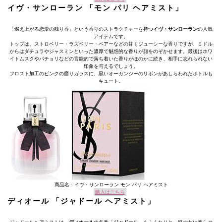
イヴ・サンローラン 「モン パリ ヘアミスト」
「燃え上がる恋愛の残り香」という香りのストラクチャーを持つ
イヴ・サンローラン
の人気
アイテムです。
トップは、ストロベリー・ラズベリー・ペアーなどの甘くジューシーな香りですが、ミドル
からはダチュラやジャスミンといった濃厚で魅惑的な香りが顔をのぞかせます。最後はホワ
イトムスクやパチョリなどの官能的で落ち着いた香りがほのかに続き、相手に忘れられない
印象を与えるでしょう。
フロスト加工のピンクの磨りガラスに、黒いオーガンジーのリボンがあしらわれたボトルも
キュート。
商品名：イヴ・サンローラン モン パリ ヘアミスト
購入はこちら
ディオール 「ジャドール ヘアミスト」