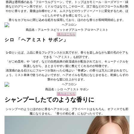
香調は透明感のある「フローラルグリーン」です。トップはカモミール・ローズマリー・緑
茶などのグリーン系ですが、ミドルではなでしこやローズ、沈丁花などのフローラル系が艶
やかに香ります。最後は白檀やヒノキ、ムスクなどのウッディーノートに変化するため、ほ
っとしたやすらぎを感じるでしょう。
香りをカプセルに閉じ込める処方を採用しており、ほのかな香りが長時間持続します。
商品名：アユーラ スピリットオブアユーラ アロマヘアミスト
購入はこちら
シロ 「ヘアミスト サボン」
シロ
といえば、上品に香るフレグランスが人気ですが、香りを楽しみながら髪の毛のケアも
できる「ヘアミスト」も好評です。
「がごめ昆布」や「ゆず」などの自然由来の保湿成分が配合されており、キューティクルを
保護しながら、まとまりやすい髪に整えてくれるのが特徴です。
清潔感のある石けんにフルーツが加わった心地よい「
サボン
」の香りは万人に好まれるでし
ょう。ミスト単体で使うのもよいですが、ヘアオイルを毛先になじませると、乾燥しらずの
艶やかな髪に仕上がります。
商品名：シロ ヘアミスト サボン
購入はこちら
シャンプーしたてのような香りに
シャンプーのようにほのかに香るヘアコロンは、プライベートはもちろん、オフィスでも邪
魔になりません。「香りの初心者」にもぴったりです。