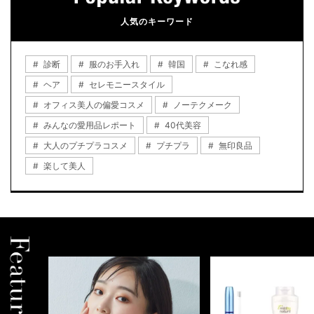
人気のキーワード
診断
服のお手入れ
韓国
こなれ感
ヘア
セレモニースタイル
オフィス美人の偏愛コスメ
ノーテクメーク
みんなの愛用品レポート
40代美容
大人のプチプラコスメ
プチプラ
無印良品
楽して美人